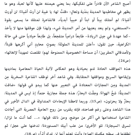
أصبح الشاعر الآن قادراً على تفكيكها، بما يعني هيمنته عليها كأنها لعبة، وهو ما
يظهر في مخاطبتها المدينة بندّية وتعالٍ: «قلتُ لها: يا غبية لن أرث أشياءً/ لن أورث
أشياءً/ لم أمتلك بيتاً أو ابناً أو حبيباً أبدياً». فالشاعرة تمتلك ما يسمى بقوة
«المستغني» ولم يعد يعنيها من أمر المدينة شيء، ولهذا فإن موقفها منها لا يأخذ
–كما عهدنا في جيل الريادة– طابعاً درامياً متفجعاً، بل طابعاً حيادياً حتى في حالة
الكراهية، حين تقول: «أعلن للمدينة الملوثة/ بصوتٍ محايدٍ أني أكرهها قليلاً/
ولأصدقائي المقربين/ أن مساحة الخصوصية الممنوحة لهم/ تقلصت تمهيداً لإلغائها»
(ص24).
هذه المواقف الحادة تتم بحيادية وهو انعكاس لآلية الحياة المعاصرة بماديتها
وإيقاعها السريع ومواقفها المتقابلة. وفي شاهد آخر توظف الشاعرة السخرية مِن
المدينة ومِن المجازات المعتادة في التعبير عنها كما يبدو في قولها: «ضاقت
المدينةُ/ شحَّ الهواءُ/ وجفَّت البحارُ/ هذه جملة مجازية حتماً/ إذ ليس في المدينة/
بحارٌ ولا يحزنون» (ص15). وربما لاحظنا الإيحاءات المتداولة في الدال الأخير في
هذا الشاهد وعلى رغم فصاحته، فإنه يقترب من روح العامية المصرية التي أجادت
الشاعرة استخدامها في أكثر من موضع، ومن ذلك قولها: «… كما أنت ما تزال/
تسرق السيجارة/ تلو الأخرى/ من علب أبيك المستوردة/ تدخنها على عجل/ ثم
تطفئها في سطح مكتبك الصاج/ وأنت تعلم أنها لن تترك أثراً» (ص18).