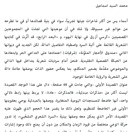
محمد السيد اسماعيل
أسماء يس من أكثر شاعرات جيلها تجريباً، سواء في بنية قصائدها أو في ما تطرحه
من عوالم غير مسبوقة، ولا شك في أن موهبتها التي تجلت في المجموعتين
القصصيتين «كرسي أزرق في نهاية البهو» و «البعد الرابع» قد أثَّرت في كتابتها
الشعرية القائمة على آلية السرد واصطياد التفاصيل الدالة. لكن الجديد في ديوانها
الثاني «صندوق الأحجار الملوَّنة» (شرقيات) اعتمادها على التداعي الحر وابتعادها
عن الحبكة القصصية التقليدية. فنحن أمام سرديات شعرية يتداخل فيها الذاتي
والموضوعي مقدَّمة بضمير المتكلم، بما يعكس حضور الذات بوصفها علامة دالة
على الشعرية والرؤية الخاصة للوجود.
عنوان القصيدة الأولى –والتي جاءت في 48 صفحة– دال على هذا التوجه. القصيدة
ليست أكثر من «مذكرات مبدئية». فالمذكرات –عادة– لا يربط بينها رابط دلالي
واحد، أنها خاضعة للمستجدات اليومية المتغايرة، ووصفها بالمبدئية يوحي بعفويتها
الأولى غير الخاضعة للتنظيم، ولعل ذلك ما يفسر هذا الحجم الذي ظهرت عليه
القصيدة، الأمر الذي يمكن معه وصفها ببنية «السرد الشعري التشعُبي»، إذ تدور
حركة الوعي متخلصة من قيود الزمان والمكان مِن دون أن يمنع ذلك وجود إشارات