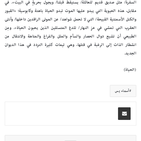
السفرة/ مثل صديق قديم للعائلة/ يستيقظ قبلنا/ ويجول بحريةٍ في البيت». في
مقابل، هذه الحيوية التي يبدو عليها الموت تبدو الحياة باهتة وكابوسية؛ «القبور
والكتل الأسمنتية القبيحة/ التي لا تحمل شواهد/ عن الموتى الراقدين داخلها/ وأنثى
العقرب التي تمشي في عزِ النهار/ تلدغ المتسللين الذين يحبون الحياة». ومِن
الطبيعي أن تشيع دوال الحصار والسأم والملل والفراغ والمتاهة والانتقال من
انشطار الذات إلى الرغبة في قتلها، وهي تيمات كثيرة التردد في هذا الديوان
الجديد.
(الحياة)
أسماء يس