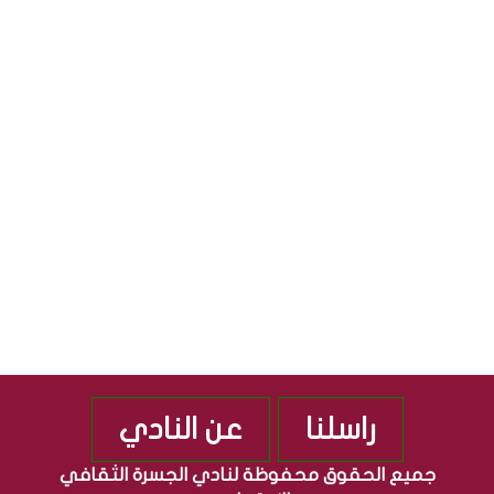
ل
ا
S
ث
ل
ق
ج
S
ا
م
ف
ه
ي
و
ة
ر
”
ي
م
ة
ن
ا
ذ
ل
2
ع
0
ر
1
ا
0
ق
ي
ة
راسلنا
عن النادي
جميع الحقوق محفوظة لنادي الجسرة الثقافي