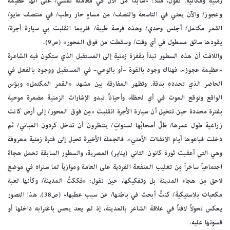
زمنية ومكانية. تقول، مثلاً: «سأبدأ من الآن في معاملة نفسي/ على أنها عظيمة
وعجوز/ والآن يعني في التاسعة والنصف/ من مساءٍ حار رطب/ في منتصف مايو/
القمر مكتمل/ أجلس وحدي/ وهذه فرصة طيبة/ فلربما انقلبت بي سيارة أجرة/
يقودها سائق مسطول في أي وقت/ وسقطت من فوق المحور» (ص9).
واللافت أن هذه السطور تبدأ بقفزة زمنية إلى المستقبل الذي ستكون فيه الشاعرة
«عظيمة عجوز»، فهناك وجود بالقوة –أو بالوعي– في المستقبل ووجود بالفعل في
الحاضر الذي تحدده بدقة. وتظهر المفارقة بين مشهد «القمر المكتمل» وبؤس
الواقع وتوقع الموت في أي لحظة، وأحياناً تبدو الإشارات الزمنية مضمرة موحية
بفترة محددة حين تتخيل أن سيارة الأجرة انقلبت «مِن فوق المحور/ إلى أرض كانت
زراعية طول عمرها/ ظلَّ أصحابُها لسنواتٍ/ ينتظرون أن تدخل كردون المباني/ ثم
دخلت فباعوها أيام الانفلات الأمني». فالجملة الأخيرة تحيل إلى فترة زمنية معروفة
وهي التي أعقبت ثورة كانون الثاني (يناير) المصرية، والسطور السابقة تحمل هجاءً
اجتماعياً ساخراً مِن تغليب المنفعة الفردية على العامة وموازياً لما سنراه في موضع
لاحق مِن هجاء المدينة بل وتفكيكها، حين تقول: «فككتُ المدينة/ وكأنها لعبة
مكعبات بلاستيكية/ كنتُ أبحث في باطنها/ عن سبب عطبها» (ص38). هذا التصور
يعكس تحولاً لافتاً في علاقة الشاعر بالمدينة، إذ لم يعد يحس باغترابه داخلها أو
قسوتها عليه.