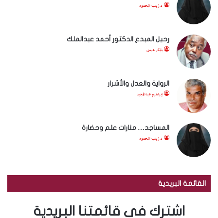
د.زينب المحمود
رحيل المبدع الدكتور أحمد عبدالملك
بابكر عيسى
الرواية والعدل والأشرار
إبراهيم عبدالمجيد
المساجد… منارات علم وحضارة
د.زينب المحمود
القائمة البريدية
اشترك في قائمتنا البريدية