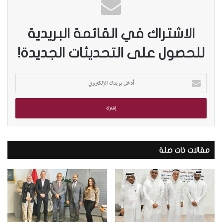
الاشتراك في القائمة البريدية
للحصول على التحديثات الجديدة!
أ
د
خ
ل
ب
ر
ي
د
مقالات ذات صلة
ك
ا
ل
إ
ل
ك