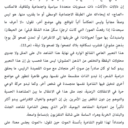
إن دلالات «الأثاث» ذات مستويات متعددة سياسية واجتماعية وثقافية، فالمكتب
«الصاج» له إيحاءاته على الطبقة الاجتماعية الوسطى أو ما يقترب منها. هو ليس
وصفاً مجانياً وليس انعكاساً آلياً للواقع. وفي موضع آخر، تقول: «لا أعرف ما
سيحدث/ إذا رفعتُ الصور/ التي كانت لرجلٍ/ سكنَ هذه الشقة قبلي/ عن الحيطان/
واستبدلتُ بها صوراً لحيوانات/ في طريقها إلى الانقراض/ أو لمدنٍ تصحو كلَّ يومٍ/
بذهنٍ مشوشٍ/ فتشرب نسكافيه بلاك لتصحو/ ولا تصحو ولا نيلة» (ص22).
هذا التعبير العامي الشائع الوارد في نهاية هذا الشاهد دال على الملل ولا جدوى
محاولات اليقظة والتخلص من الذهن المشوش؛ ليس هذا فحسب بل إن هذا التعبير
يبدو كما لو كان صادراً مِن صوتٍ آخر متجادل مع صوت القصيدة الرئيس، ما يحقق
درامية الشعر، إذ تبدو الذات منقسمة على نفسها. وهي ظاهرة تتطور في مواضع
أخرى تتخيل فيها الشاعرة نفسها متجسدة في شخص آخر. وكما تبدو حركة الوعي
حرة في الانتقالات الزمنية، نجد مثل هذا في الانتقال ما بين المشاهدة الحسية
والتوهم مِن دون تناقض بين الأمرين. بل إن التوهم والخيال الافتراضى يبدو أكثر
تأثيراً مِن اعتيادية المشاهد اليومية، الأمر الذي يجعل الشاعرة تشاهد الجثث
والبلدان الخربة وهراء الساسة على شاشة التلفزيون بابتسامةٍ واسعة.
وامتداداً لهذا تقوم الشاعرة بأنسنة الموت حين تقول: «الموت يجلس معنا/ على