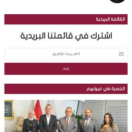
القائمة البريدية
اشترك في قائمتنا البريدية
أ
د
خ
ل
ب
ر
ي
الجسرة في عيونهم
د
ك
م
ب
ا
ك
ا
ل
ت
ل
إ
ب
ص
ل
ة
و
ك