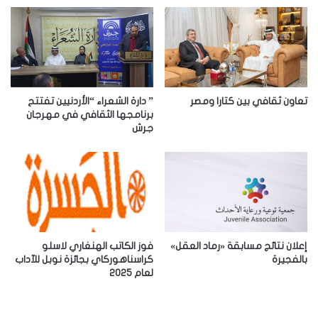
ا
ل
إ
ل
ك
ت
ر
تعاون ثقافي بين كتارا ومصر
” دارة الشعراء “الأردنيين تفتتح
و
برنامجها الثقافي في مهرجان
جرش
ن
ي
إعلان نتائج مسابقة «رماد العقل»
فوز الكاتب الهنغاري لاسلو
بالفجيرة
كراسناهوركاي بجائزة نوبل للآداب
لعام 2025