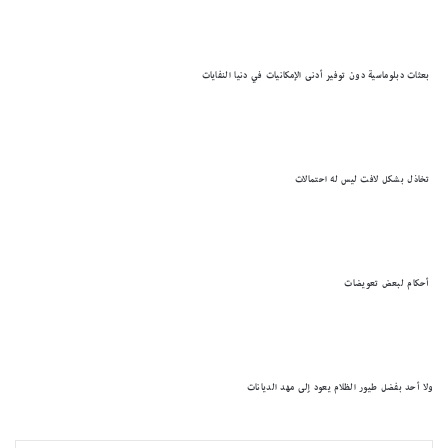
بعثات دبلوماسية دون توفير أدنى الإمكانيات في دنيا النفايات
تخاذل بشكل لافت ليس له احتمالات
أحكام لبعض تعويضات
ولا أحد بفضل طيور الظلام يعود ٳلى مهد الديانات