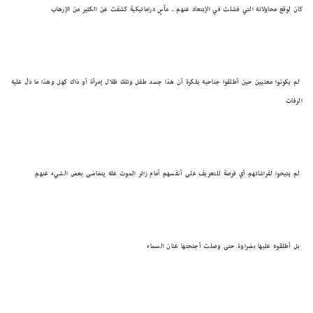
كان لوقع محاولاته التي فشلت في الإبتعاد عنهم .. مآسٍ دراماتيكية كشفت عن الكثير من الإرهاب
لم يكونوا معنيين حين أطلقوا جناحيه بفكرة أن هذا جسد طفل وتلك ظلال إمرأة أو ذاك كهل وهذا ما دلّ عليه
الرفات
لم يتيحوا لفراشاتهم أي فرصة للتعريف على أنفسهم أمام زائر الموت عله يتغاضى بعض الشيء عنهم
بل أطلقوه عليها بضراوة حتى وصلت أجنحتها عنان السماء