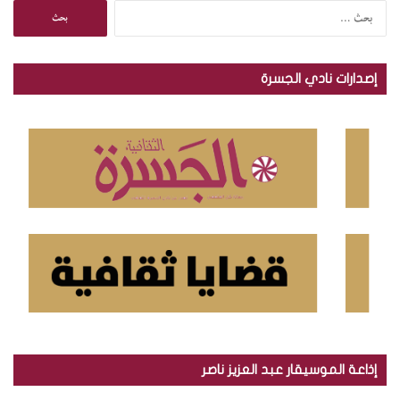
ا
ل
ب
ح
إصدارات نادي الجسرة
ث
ع
ن
:
إذاعة الموسيقار عبد العزيز ناصر