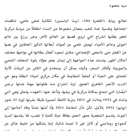
سيد محمود
تعالج رواية «القاهرة 104» (بيت الياسمين) للكاتبة ضحى عاصي، تناقضات
اجتماعية ونفسية عدة تلعب بمصائر مجموعة من النساء انطلاقاً من سردية مركزية
تخص بطلتها انشراح التي تروي قصتها من العالم الآخر. وعبر برزخ بين عالم
الموتى وعالم الأحياء، تهمش عاصي من أصوات أبطالها الذكور العاطلين في نصها
عن الفعل حتى بالمعنى الإجتماعي، مقابل تمجيد أفعال بطلاتها في مواجهة مختلف
أشكال القهر. وتستند هذه المواجهة إلى إيمان بعض هؤلاء بقوة المعتقد الشعبي
والموروث وأفكار السحر، وكيف يمكن أن يستخدم في الكثير من البيئات كآلية
للتحايل على الحياة أو كملجأ للمقاومة في مكان مركزي لميلاد البطلة وهو حي
الدرب الأحمر القاهري العتيق. ترث انشراح منذ طفولتها مهنة جدتها نرجس
البصَّارة التي تتمتع بمكانة مركزية في بيئتها، وتأخذ عنها «العهد»، وتمثل وهي التي
ولدت في 1952 وماتت في 2011 رمزية كاشفة لمسيرة طبقة بشرتها ثورة 23 تموز
(يوليو) 1952 بالأمل، لكن مآل انتفاضة 2011 وأد أملها تماماً وقاد أحلامها إلى
الموت. وتتسم الشخصية محور العمل بطاقة حياة كامنة لا تنضب، فلا يقدمها السرد
كنموذج رومانسي أو كائن خير لا تمسه شائبة، إنما يشكلها من خليط هائل من