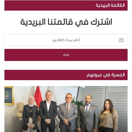
القائمة البريدية
اشترك في قائمتنا البريدية
أ
د
خ
ل
ب
ر
ي
الجسرة في عيونهم
د
ك
م
ب
ا
ك
ا
ل
ت
ل
إ
ب
ص
ل
ة
و
ك
ا
ر
ت
ل
.
ر