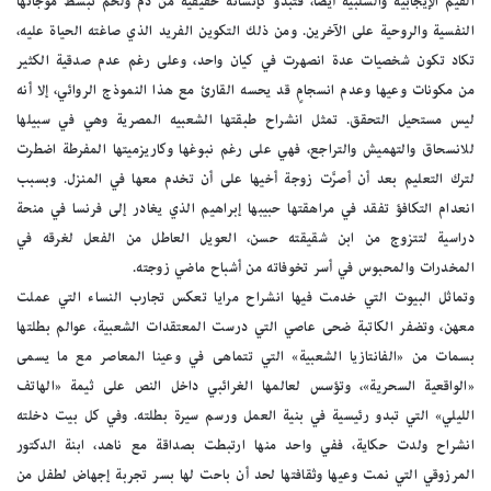
القيم الإيجابية والسلبية أيضاً، فتبدو كإنسانة حقيقية من دم ولحم تبسط موجاتها
النفسية والروحية على الآخرين. ومن ذلك التكوين الفريد الذي صاغته الحياة عليه،
تكاد تكون شخصيات عدة انصهرت في كيان واحد، وعلى رغم عدم صدقية الكثير
من مكونات وعيها وعدم انسجامٍ قد يحسه القارئ مع هذا النموذج الروائي، إلا أنه
ليس مستحيل التحقق. تمثل انشراح طبقتها الشعبيه المصرية وهي في سبيلها
للانسحاق والتهميش والتراجع، فهي على رغم نبوغها وكاريزميتها المفرطة اضطرت
لترك التعليم بعد أن أصرَّت زوجة أخيها على أن تخدم معها في المنزل. وبسبب
انعدام التكافؤ تفقد في مراهقتها حبيبها إبراهيم الذي يغادر إلى فرنسا في منحة
دراسية لتتزوج من ابن شقيقته حسن، العويل العاطل من الفعل لغرقه في
المخدرات والمحبوس في أسر تخوفاته من أشباح ماضي زوجته.
وتماثل البيوت التي خدمت فيها انشراح مرايا تعكس تجارب النساء التي عملت
معهن، وتضفر الكاتبة ضحى عاصي التي درست المعتقدات الشعبية، عوالم بطلتها
بسمات من «الفانتازيا الشعبية» التي تتماهى في وعينا المعاصر مع ما يسمى
«الواقعية السحرية»، وتؤسس لعالمها الغرائبي داخل النص على ثيمة «الهاتف
الليلي» التي تبدو رئيسية في بنية العمل ورسم سيرة بطلته. وفي كل بيت دخلته
انشراح ولدت حكاية، ففي واحد منها ارتبطت بصداقة مع ناهد، ابنة الدكتور
المرزوقي التي نمت وعيها وثقافتها لحد أن باحت لها بسر تجربة إجهاض لطفل من