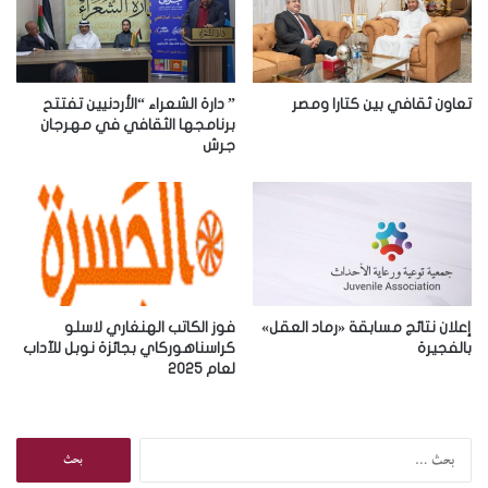
إ
ل
ك
ت
ر
تعاون ثقافي بين كتارا ومصر
” دارة الشعراء “الأردنيين تفتتح
و
برنامجها الثقافي في مهرجان
جرش
ن
ي
إعلان نتائج مسابقة «رماد العقل»
فوز الكاتب الهنغاري لاسلو
بالفجيرة
كراسناهوركاي بجائزة نوبل للآداب
لعام 2025
ا
ل