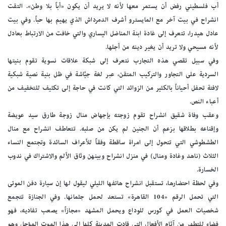
أب فلسطيني رفض أن يستمر معها لأنه لا يريد أن يكون «أباً بلا وطن». التقت
انشراح في بيت آخر مع المايسترو أشرف الدمرداش الذي يهيم بها حباً. وفي بيت
عادل هيدرا، تتعرف إلى غادة ابنة المناضل اليساري والتي خافت من الارتباط بعادل
لأنه مسيحي ولا تريد أن يغير دينه من أجلها.
وفي سبيل تقصي هذه التجارب نتعرف إلى شبكة علاقات نسوية تقوم بنيتها
السردية على التجاور والتركيب المتقن، عبر لغة جيَّاشة في ظل بنية نصية شبكية
لافتة تحفل أحياناً بالكثير من الزوائد التي كانت في حاجة إلى تكثيف للتخفيف من
أعباء النص.
وعقب وفاة شقيق انشراح تقوم زوجته بإجهاض منال زوجة طارق سيد عويضة
وإقناعه بطلاقها بزعم أن الجنين لم يكن من صلبه. تتعاطف انشراح مع منال
الطشطوشي التي تتحول إلى امراة ساقطة وفقاً للأعراف السائدة وتجتمع النساء
الثلاث (ناهد وغادة ومنال) في منزل انشراح وبينهن وثاق الألم والاشتراك في ندوب
الخسارة.
وفي لحظة احتضارها، تستقبل انشراح هاتفها الليلي ليقول لها إن سيارة دفن الموتى
التي تحمل الرقم «104 القاهرة» تستعد لحمل جثمانها. وفي الجنازة تتجمع
شخصيات العمل في كورس للوداع ويحمل المشهد «مجازاً» يصعب تفاديه، فهو
فضاء للتطهر من آثام الأفعال التي قادت المدينة كلها إلى هذا الموت المؤجل وهو