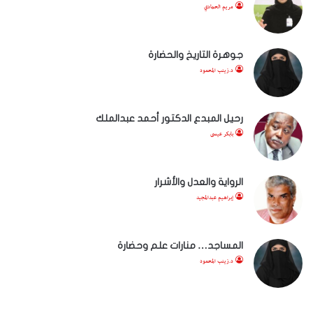
مريم الحمادي
جوهرة التاريخ والحضارة
د.زينب المحمود
رحيل المبدع الدكتور أحمد عبدالملك
بابكر عيسى
الرواية والعدل والأشرار
إبراهيم عبدالمجيد
المساجد… منارات علم وحضارة
د.زينب المحمود