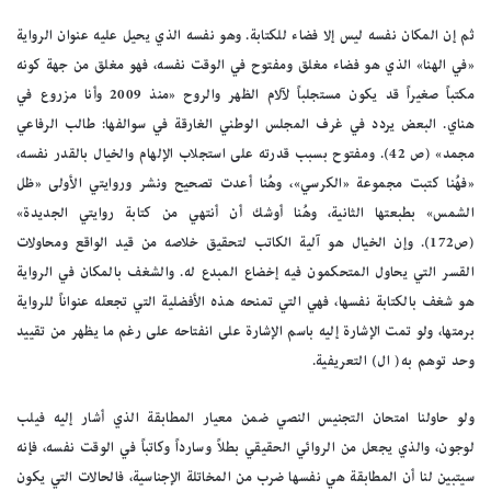
ثم إن المكان نفسه ليس إلا فضاء للكتابة. وهو نفسه الذي يحيل عليه عنوان الرواية
«في الهنا» الذي هو فضاء مغلق ومفتوح في الوقت نفسه، فهو مغلق من جهة كونه
مكتباً صغيراً قد يكون مستجلباً لآلام الظهر والروح «منذ 2009 وأنا مزروع في
هناي. البعض يردد في غرف المجلس الوطني الغارقة في سوالفها: طالب الرفاعي
مجمد» (ص 42). ومفتوح بسبب قدرته على استجلاب الإلهام والخيال بالقدر نفسه،
«فهُنا كتبت مجموعة «الكرسي»، وهُنا أعدت تصحيح ونشر وروايتي الأولى «ظل
الشمس» بطبعتها الثانية، وهُنا أوشك أن أنتهي من كتابة روايتي الجديدة»
(ص172). وإن الخيال هو آلية الكاتب لتحقيق خلاصه من قيد الواقع ومحاولات
القسر التي يحاول المتحكمون فيه إخضاع المبدع له. والشغف بالمكان في الرواية
هو شغف بالكتابة نفسها، فهي التي تمنحه هذه الأفضلية التي تجعله عنواناً للرواية
برمتها، ولو تمت الإشارة إليه باسم الإشارة على انفتاحه على رغم ما يظهر من تقييد
وحد توهم به( ال) التعريفية.
ولو حاولنا امتحان التجنيس النصي ضمن معيار المطابقة الذي أشار إليه فيلب
لوجون، والذي يجعل من الروائي الحقيقي بطلاً وسارداً وكاتباً في الوقت نفسه، فإنه
سيتبين لنا أن المطابقة هي نفسها ضرب من المخاتلة الإجناسية، فالحالات التي يكون