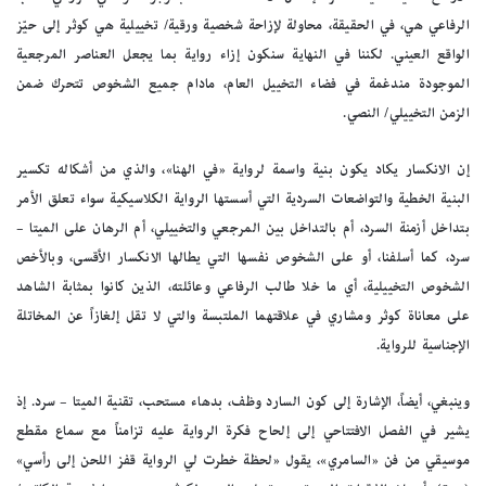
الرفاعي هي، في الحقيقة، محاولة لإزاحة شخصية ورقية/ تخييلية هي كوثر إلى حيّز
الواقع العيني. لكننا في النهاية سنكون إزاء رواية بما يجعل العناصر المرجعية
الموجودة مندغمة في فضاء التخييل العام، مادام جميع الشخوص تتحرك ضمن
الزمن التخييلي/ النصي.
إن الانكسار يكاد يكون بنية واسمة لرواية «في الهنا»، والذي من أشكاله تكسير
البنية الخطية والتواضعات السردية التي أسستها الرواية الكلاسيكية سواء تعلق الأمر
بتداخل أزمنة السرد، أم بالتداخل بين المرجعي والتخييلي، أم الرهان على الميتا –
سرد، كما أسلفنا، أو على الشخوص نفسها التي يطالها الانكسار الأقسى، وبالأخص
الشخوص التخييلية، أي ما خلا طالب الرفاعي وعائلته، الذين كانوا بمثابة الشاهد
على معاناة كوثر ومشاري في علاقتهما الملتبسة والتي لا تقل إلغازاً عن المخاتلة
الإجناسية للرواية.
وينبغي، أيضاً، الإشارة إلى كون السارد وظف، بدهاء مستحب، تقنية الميتا – سرد. إذ
يشير في الفصل الافتتاحي إلى إلحاح فكرة الرواية عليه تزامناً مع سماع مقطع
موسيقي من فن «السامري»، يقول «لحظة خطرت لي الرواية قفز اللحن إلى رأسي»