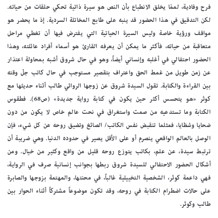
فرح وفادية، لممّا يخلق الانطباع بأن النص هو سيرة ذاتية تحكي حلقات من حياته.
لكن التدقيق في هذا الحضور قد ينبه على طابع المخاتلة السردية. إذ ما يحضر هو
مواقف ورؤية خاصة وليس السيرة الحياتية التي يفترض فيها أن تغطي مراحل
متعاقبة من حياته، فأكثر ما يمكن أن يعرفه القارئ هو أسماء أفراد عائلته، وهذا
الحضور احتفالي في أغلبه وإنساني أيضاً، وهو في حال شروق أشبه بمحاولة اعتذار
عن زمن طويل من غمط الحق واعتراف بتقصير مستوجب في حال كاتب جلّ وقته
بين القراءة والكتابة. تقول السيدة شروق عن زوجها الروائي طالب أثناء حديثها مع
كوثر «هو يتحسس أكثر حين يكون في كتابة رواية جديدة» (ص68). فطقوس
الكتابة وما تستدعيه من صمت واستغراق في نحت عالم خاص لا يكون من دون
ضحايا وشظايا، فمثلما تنقبض نفس الكاتب/ الصائغ وتضيق روحه عن كل شيء، فإن
الوصل بالعالم الواقعي ينصرم أو على الأقل يصير في حدوده الدنيا. وهي ضريبة أن
ترتبط سيدة، عن علم، بكاتب يتوزع روحه قليل من واقع وكثير من خيال. ومن
أشكال الحضور الاحتفالي للسيدة شروق ربطها بجوانب إنسانية صرف في الرواية،
فهي داعمة كوثر، الشخصية التخييلية غالباً، في محنتها، والمهتمة بزوجها والصابرة
على حالات اضطرام الكتابة في روحه، وقد تكون موضوعاً مشتركاً أثناء الحوار بين
طالب وكوثر.