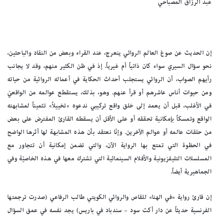
عبد الرزاق المصباحي
إن الحديث عن صوغ العالم الروائي ينعرج، عند القراء وبعض من النقاد والباحثين،
نحو سؤال السيري سواء كان ذاتياً أم غيرياً. إذ في ظن الكثير منهم، وقد لا يجانب
رأيهم الصواب، أن الروائي يستجلب أحداث الحكاية في أعماله الروائية من حياته
ومن حيوات أناس عاشرهم أو قرأ عنهم. وهو، بذلك، يستقطع عوالمه من الواقعيّ
في الأغلب، قبل أن يعمد إلى خلق واقع تركيبي ندعوه «تخييلاً» تثميناً لمشابهته
الواقع وتمسكاً بإمكانية تحققه أو على الأقل أن يسقطه القارئ المفترض على بعض
من حلقات عالمه أو عوالم الآخرين. وإنّا نعتقد بأن هذه المشابهة لها أثرها الواضح
في الحظوة التي تمتع بها الرواية الآن، والتي تضمن إمكانية أن تتجاور مع
المسلسلات التليفزيونية والأفلام السينمائية التي تشترك معها في هذه الخاصيّة وفي
الجماهيرية أيضاً.
إن قارئ رواية «في الهنا» للقاص والروائي الكويتي طالب الرفاعي (صدرت ترجمتها
الفرنسية حديثاً عن دار أكت سود – سندباد في باريس) يجد نفسه في عمق السؤال