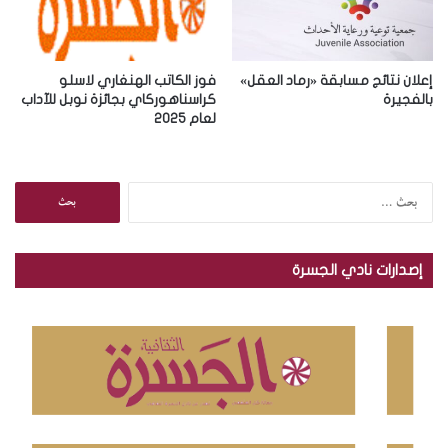
إعلان نتائج مسابقة «رماد العقل»
فوز الكاتب الهنغاري لاسلو
بالفجيرة
كراسناهوركاي بجائزة نوبل للآداب
لعام 2025
ا
ل
ب
ح
إصدارات نادي الجسرة
ث
ع
ن
: