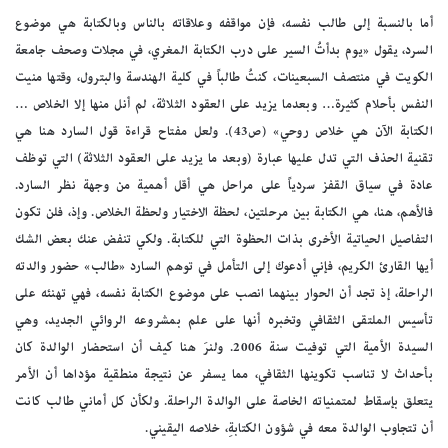
أما بالنسبة إلى طالب نفسه، فإن مواقفه وعلاقاته بالناس وبالكتابة هي موضوع
السرد، يقول «يوم بدأتُ السير على درب الكتابة المغري، في مجلات وصحف جامعة
الكويت في منتصف السبعينات، كنتُ طالباً في كلية الهندسة والبترول، وقتها منيت
النفس بأحلام كثيرة… وبعدما يزيد على العقود الثلاثة، لم أنل منها إلا الخلاص …
الكتابة الآن هي خلاص روحي» (ص43). ولعل مفتاح قراءة قول السارد هنا هي
تقنية الحذف التي تدل عليها عبارة (وبعد ما يزيد على العقود الثلاثة) التي توظف
عادة في سياق القفز سردياً على مراحل هي أقل أهمية من وجهة نظر السارد.
فالأهم، هنا، هي الكتابة بين مرحلتين، لحظة الاختيار ولحظة الخلاص. وإذ، فلن تكون
التفاصيل الحياتية الأخرى بذات الحظوة التي للكتابة. ولكي تنفض عنك بعض الشك
أيها القارئ الكريم، فإني أدعوك إلى التأمل في توهم السارد «طالب» حضور والدته
الراحلة، إذ تجد أن الحوار بينهما انصب على موضوع الكتابة نفسه، فهي تهنئه على
تأسيس الملتقى الثقافي وتخبره أنها على علم بمشروعه الروائي الجديد، وهي
السيدة الأمية التي توفيت سنة 2006. ولنرَ هنا كيف أن استحضار الوالدة كان
بأحداث لا تناسب تكوينها الثقافي، مما يسفر عن نتيجة منطقية مؤداها أن الأمر
يتعلق بإسقاط لمتمنياته الخاصة على الوالدة الراحلة. ولكأن كل أماني طالب كانت
أن تتجاوب الوالدة معه في شؤون الكتابةِ، خلاصه اليقيني.