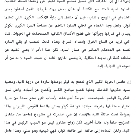
(ص8). أي إن الفقرات التي تسبق تسليم السرد لكوثر هي وحدها فسحة الكاتب/
السارد لسرد قصته مع الكتابة أو عذل بعض رواد طريقها الذين أحدثوا بعض
الخدوش في الروح والقلب، قبل أن ينتقل إلى بنية الانكسار الكبرى التي تمثلها
كوثر. ولعل وجه الدهاء في تخلي السارد الناظم عن مساحة السرد الكبرى لكوثر
يتبدى في قدرتها وجرأتها على فضح الأنساق الثقافية المستحكمة في الحيوات. تلك
التي تزيد من اتساع الخرق وامتداد الشرخ. وهذه كادت لتنصب لو بقي السارد
نفسه هو المتحكم المباشر في مسار السرد، لكن هذا الأمر لا يعني تخليه عن
سلطته كلية في توجيه الحكاية، إذ يلمس القارئ النابه أن خيوط السرد لا بد من أن
تعود، في النهاية، إليه.
إن هامش الحرية الكبير الذي تتمتع به كوثر بوصفها ساردة من درجة ثانية، ومعنية
بسرد حكايتها الخاصة، جعلها تفضح مواضع الكسر وتُفصح عن أسبابه. ولعل نسق
الذكورية الواسم للمجتمعات العربية أهم هذه الأسباب التي تمنع سيدة من حرية
اختيار مستقبلها وشريك حياتها، فوالدة كوثر وحتى والدها القومي الليبرالي وقفا
بصرامة تحت طائلة النبذ والإقصاء إن هي استمرت في مشروع زواجها من مشاري
المتزوج سلفاً وله عائلة أخرى. لكن زواج مشاري ليس هو السبب الرئيس في هذا
النبذ، ولكن انتماءه إلى طائفة غير طائفة كوثر، فهي شيعية وهو سني، وهذا عامل