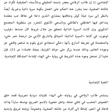
الإجناسي، إذ إن طالب الرفاعي يحضر باسمه الحقيقي وبالأسماء الحقيقية لأفراد من
عائلته الصغيرة، مما ينفرز عنه الحكم على العمل بكونه سيرة ذاتية وغيرية، أيضاً،
بالنظر إلى سرد حياة كوثر وعلاقتها بمشاري اللذين دخلا في علاقة حب معقدة
يتداخل فيها العاطفي بالطائفي وبالسعي الأنثوي للتحرر من سلطوية المجتمع
الذكوري. وإن كانت السيرة الذاتية تتحقق من خلال شروط كان حددها «فيليب
لوجون» في كتابه «السيرة الذاتية: الميثاق والتاريخ الأدبي من ترجمة عمر حلي»
والمتضمنة في تعريفه الدارج بأنها «حكي استعادي نثري يقوم به شخص واقعي عن
وجوده الخاص، وذلك عندما يركز على حياته الفردية، بصفة خاصة»( ص 22). فإن
علينا أن نمتحن وجود هذه الشروط في رواية «في الهنا» لإضاءة المشكلة الإجناسية.
اللعبة الإجناسية
يستثمر طالب الرفاعي في روايته «في الهنا» تقنيات سردية تجريبية قصد خلق
الغموض المحبب في تلقي عمله، ولعل حضوره بالاسم الصريح بوصفه سارداً وذات
فاعلة في النص، إضافة إلى أفراد من عائلته الصغيرة، وخصوصاً زوجته شروق وابنتيه