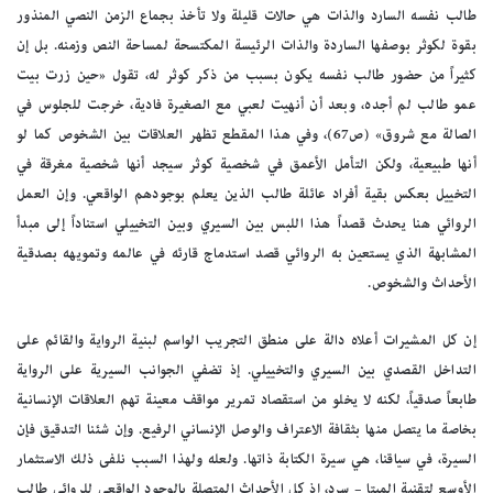
طالب نفسه السارد والذات هي حالات قليلة ولا تأخذ بجماع الزمن النصي المنذور
بقوة لكوثر بوصفها الساردة والذات الرئيسة المكتسحة لمساحة النص وزمنه. بل إن
كثيراً من حضور طالب نفسه يكون بسبب من ذكر كوثر له، تقول «حين زرت بيت
عمو طالب لم أجده، وبعد أن أنهيت لعبي مع الصغيرة فادية، خرجت للجلوس في
الصالة مع شروق» (ص67)، وفي هذا المقطع تظهر العلاقات بين الشخوص كما لو
أنها طبيعية، ولكن التأمل الأعمق في شخصية كوثر سيجد أنها شخصية مغرقة في
التخييل بعكس بقية أفراد عائلة طالب الذين يعلم بوجودهم الواقعي. وإن العمل
الروائي هنا يحدث قصداً هذا اللبس بين السيري وبين التخييلي استناداً إلى مبدأ
المشابهة الذي يستعين به الروائي قصد استدماج قارئه في عالمه وتمويهه بصدقية
الأحداث والشخوص.
إن كل المشيرات أعلاه دالة على منطق التجريب الواسم لبنية الرواية والقائم على
التداخل القصدي بين السيري والتخييلي. إذ تضفي الجوانب السيرية على الرواية
طابعاً صدقياً، لكنه لا يخلو من استقصاد تمرير مواقف معينة تهم العلاقات الإنسانية
بخاصة ما يتصل منها بثقافة الاعتراف والوصل الإنساني الرفيع. وإن شئنا التدقيق فإن
السيرة، في سياقنا، هي سيرة الكتابة ذاتها. ولعله ولهذا السبب نلفى ذلك الاستثمار
الأوسع لتقنية الميتا – سرد، إذ كل الأحداث المتصلة بالوجود الواقعي للروائي طالب