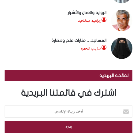
الرواية والعدل والأشرار
إبراهيم عبدالمجيد
المساجد… منارات علم وحضارة
د.زينب المحمود
القائمة البريدية
اشترك في قائمتنا البريدية
أ
د
خ
ل
ب