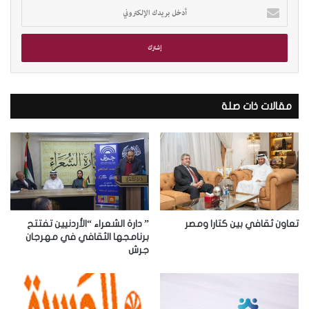
أ
د
خ
ل
ب
ر
ي
د
مقالات ذات صلة
ك
ا
ل
إ
ل
ك
ت
ر
تعاون ثقافي بين كتارا ومصر
” دارة الشعراء “الأردنيين تفتتح
و
برنامجها الثقافي في مهرجان
جرش
ن
ي