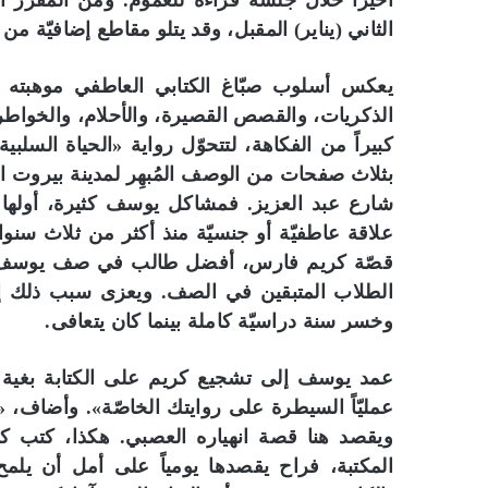
الثاني (يناير) المقبل، وقد يتلو مقاطع إضافيّة من 
يعكس أسلوب صبّاغ الكتابي العاطفي موهبته ال
الذكريات، والقصص القصيرة، والأحلام، والخواطر،
كبيراً من الفكاهة، لتتحوّل رواية «الحياة السلبية»
بثلاث صفحات من الوصف المُبهِر لمدينة بيروت الم
شارع عبد العزيز. فمشاكل يوسف كثيرة، أولها أ
علاقة عاطفيّة أو جنسيّة منذ أكثر من ثلاث سنوا
قصّة كريم فارس، أفضل طالب في صف يوسف، وه
الطلاب المتبقين في الصف. ويعزى سبب ذلك إ
وخسر سنة دراسيّة كاملة بينما كان يتعافى.
عمد يوسف إلى تشجيع كريم على الكتابة بغية ت
عمليّاً السيطرة على روايتك الخاصّة». وأضاف، «أ
ويقصد هنا قصة انهياره العصبي. هكذا، كتب ك
المكتبة، فراح يقصدها يومياً على أمل أن يلمح