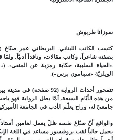
سوزانا طربوش
بصفته شاعراً، وكاتب مقالات، وناقداً أدبيّاً. ولمّا
«الحياة السلبية: حكاية رمزية عن المنفى» («
الويلزيّة «سينامون برس»).
تتمحور أحداث الرواية (92 ص
من هذه الأيّام السبعة. أمّا بطل الرواية فهو
جامعيّ له، وراح يعلّم الأدب في الجامعة الأميرك
والواقع أنّ صبّاغ نفسه ظلّ يعمل لعامين أستاذاً 
يحمل حالياً لقب بروفيسور مساعد في اللغة الإن