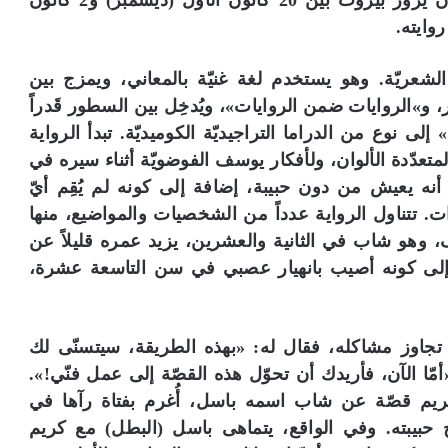
أخيراً خلال جلسة قراءة للعموم. ومن المقرّر أن يزور بيروت بين 20 كانون الأول (ديسمبر) و2 كانون
روايته.
شعريّة. وهو يستخدم لغة غنيّة بالمعاني، ويمزج بين
 و»الروايات ضمن الروايات»، ويُدخِل بين السطور قَدراً
 إلى نوع من الدراما التراجيديّة الكوميديّة. تبدأ الرواية
تعدّدة الألوان، ولأفكار يوسف الفوضويّة أثناء سيره في
نه يعيش من دون حبيبة، إضافة إلى كونه لم يُقِم أيّ
ت. تتناول الرواية عدداً من الشخصيات والمواضيع، منها
و شاب في الثانية والعشرين، يزيد عمره قليلاً عن
لى كونه أصيب بانهيار عصبي في سن التاسعة عشرة،
جاوز مشاكله، فقال له: «بهذه الطريقة، سيتسنّى لك
مّا الآن، فأريدك أن تحوّل هذه القصّة إلى عمل فنّي!».
ريم قصّة عن شاب اسمه باسل، أُغرم بفتاة رآها في
 حبيبته. وفي الواقع، يتماهى باسل (البطل) مع كريم