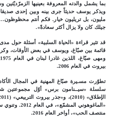
بما يشمل والدته المعروفة بعينيها الزمرّديّتين و
ويذكر يوسف حديثاً جرى بينه وبين إحدى صديقات 
مليون، بل تريليون خيار. فكم أنتم محظوظون…» ول
جيلك كان ولا يزال أكثر سعادةً».
قد تثير قراءة «الحياة السلبية» أسئلة حول مدى 
و
بيروت في العام 2006.
تطوّرت مسـيرة صبّاغ المهنية في المجال الأك
سلسلة «سيــنامون برس» أوّل مجموعتين شعريّ
«الماغوهوني ال
منتصف الحب»، أواخر العام 2016.