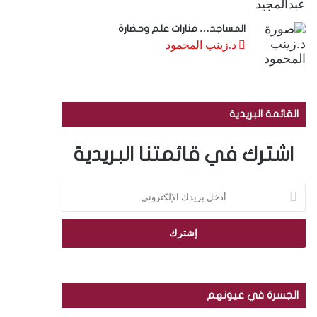
المساجد… منارات علم وحضارة
د.زينب المحمود
القائمة البريدية
اشترك في قائمتنا البريدية
أ
د
خ
ل
ب
ر
ي
د
الجسرة في عيونهم
ك