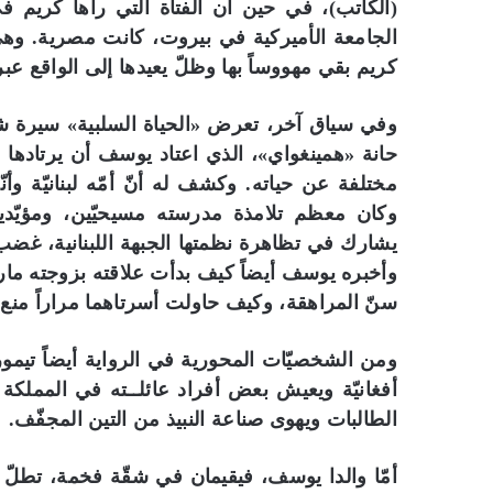
(الكاتب)، في حين أن الفتاة التي رآها كريم في
الجامعة الأميركية في بيروت، كانت مصرية. وهي 
كريم بقي مهووساً بها وظلّ يعيدها إلى الواقع عب
وفي سياق آخر، تعرض «الحياة السلبية» سيرة 
حانة «همينغواي»، الذي اعتاد يوسف أن يرتادها
مختلفة عن حياته. وكشف له أنّ أمّه لبنانيّة و
وكان معظم تلامذة مدرسته مسيحيّين، ومؤيّدين 
يشارك في تظاهرة نظمتها الجبهة اللبنانية، غضب
وأخبره يوسف أيضاً كيف بدأت علاقته بزوجته ما
سنّ المراهقة، وكيف حاولت أسرتاهما مراراً منع 
ومن الشخصيّات المحورية في الرواية أيضاً تيمور
أفغانيّة ويعيش بعض أفراد عائلــته في المملكة الم
الطالبات ويهوى صناعة النبيذ من التين المجفّف.
أمّا والدا يوسف، فيقيمان في شقّة فخمة، تطلّ 