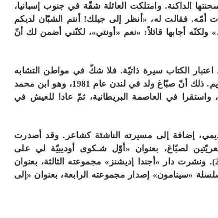
سحنتها الداكنة. وامتلكت العائلة شقّة في جنوب إسبانيا،
أمّه. فقالت له، «أنظر إلى جيلك! أنتم الشبّان لديكم
كنّه أجابها قائلاً: «نعم «أونتي»، لكنّني أضمن لك أنّ
اعتبار الكتاب سيرة ذاتيّة. فلا شكّ في مواطن التشابه
قائمة بين صبّاغ، ويوسف في بعض الأوقات، وكريم. ذلك أنّ صبّاغ ولد في لندن عام 1981، وهو ابن محمد
مهى صبّاغ، اللذين غادرا لبنان في العام 1975، واستقرا في العاصمة البريطانية، ثمّ عادا للعيش في
اديمي، إضافة إلى مسيرته الناشئة كشاعر. وقد أصدرت
تين لصبّاغ، بعنوان «أوّل شـكوى أوديبيّة لي على
الإطلاق» (2010)، و«جذر بيروت التربيعي» (2011). ونشرت دار «أجندا إديشنز» مجموعته الثالثة، بعنوان
مشمّع»، في العام 2012. وتنوي سلسلة «سينامون» إصدار مجموعته الرابعة، بعنوان «إلى