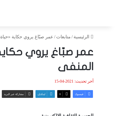
الرئيسية
/
متابعات
/
عمر صبّاغ يروي حكاية «حياة
عمر صبّاغ يروي حكاي
المنفى
آخر تحديث: 2021-04-15
فيسبوك
‫X
لينكدإن
مشاركة عبر البريد
الجسرة الثقافية الالكترونية