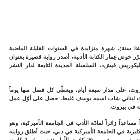
كتسب الكاتب اللبناني- البريطاني عمر صبّاغ (34 سنة)، شهرة متزايدة في السنوات القليلة الماضية
 قرّر خوض غِمار الكتابة الأدبية، أصدر رواية قصيرة بعنوان
ليكوريس فيش»، السلسلة الجديدة التابعة لدار النشر
فحة) في مدينة بيروت، على مدار سبعة أيام، ويغطّي كل فصل منها يوماً
 باحث لبناني شاب اسمه يوسف غليظ، حصل على أوّل عمل
ية في بيروت.
مساعداً زائراً لمادّة الأدب في الجامعة الأميركية، وهو
كليزية في الجامعة الأميركية في دبي، حيث أطلق روايته