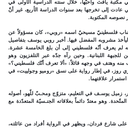
 مكتبة يافث وأحبّها، خلال سنته الدراسية الأولى في
عادت إلى تخرجها بعد سنوات الدراسة الأربع، غير أنّ
ر نصوصه المكتوبة.
شاب فلسطينيّ مسيحيّ اسمه «روبي»، كان مسؤولاً عن
 ليأخذ مشروبه المفضل فيها. أخبر روبي يوسف بتفاصيل
أنّه لم يعرف أنّه فلسطيني إلى أن بلغ الخامسة عشرة.
للجبهة اللبنانية. وحين رآه جدّه عبر التلفزيون وهو
 منه وهتف في وجهه قائلاً: «ألا تعرف أنّك فلسطيني؟»
ري روز، في إطار رواية على نسق «روميو وجولييت» في
استمرار علاقتهما.
، زميل يوسـف في التعليم، متزوّج ومحـبّ للّهو، أصوله
تّحدة. وهو معتدّ دائماً بعلاقاته الجنـسيّة المتعدّدة مع
على شارع فردان، ويظهر في الرواية أفراد من عائلته،