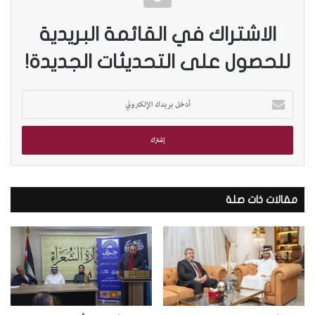
الاشتراك في القائمة البريدية
للحصول على التحديثات الجديدة!
أ
د
خ
ل
ب
ر
ي
د
مقالات ذات صلة
ك
ا
ل
إ
ل
ك
ت