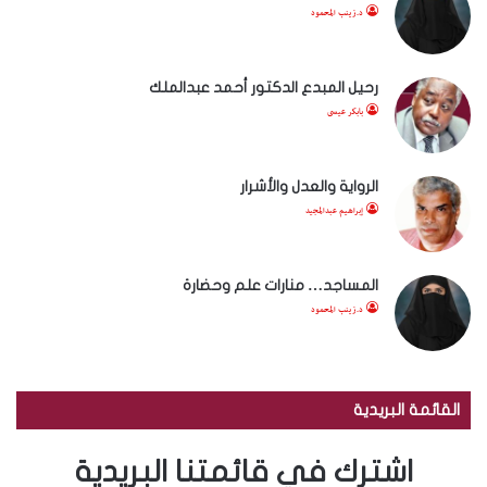
د.زينب المحمود
رحيل المبدع الدكتور أحمد عبدالملك
بابكر عيسى
الرواية والعدل والأشرار
إبراهيم عبدالمجيد
المساجد… منارات علم وحضارة
د.زينب المحمود
القائمة البريدية
اشترك في قائمتنا البريدية