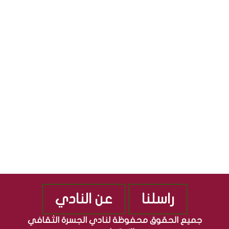
ل
ا
S
ث
ل
ق
ج
S
ا
م
ف
ه
ي
و
ة
ر
”
ي
م
ة
ن
ا
ذ
ل
2
ع
0
ر
1
ا
0
ق
ي
ة
راسلنا
عن النادي
جميع الحقوق محفوظة لنادي الجسرة الثقافي