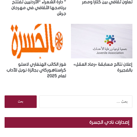
ر
تعاون ثقافي بين كتارا ومصر
” دارة الشعراء “الأردنيين تفتتح
و
برنامجها الثقافي في مهرجان
جرش
ن
ي
إعلان نتائج مسابقة «رماد العقل»
فوز الكاتب الهنغاري لاسلو
بالفجيرة
كراسناهوركاي بجائزة نوبل للآداب
لعام 2025
ا
ل
ب
ح
إصدارات نادي الجسرة
ث
ع