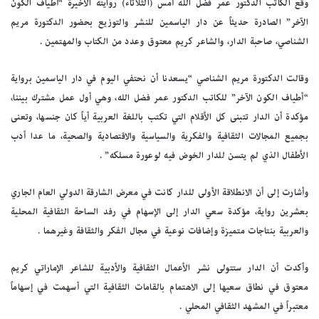
وقع الكاتب الدكتور عمر فضل الله أمس (الثلاثاء) روايته الأخيرة “أطياف الكون
الآخر” الصادرة حديثاً عن دار الياسمين للنشر والتوزيع بحضور الدكتورة مريم
الشناصي، صاحبة الدار، والشاعر كريم معتوق وعدد من الكتاب والمهتمين .
وقالت الدكتورة مريم الشناصي “يسعدنا أن نحتفي اليوم في دار الياسمين برواية
“أطياف الكون الآخر” للكاتب الدكتور عمر فضل الله، وهي أول عمل مشترك بيننا،
مؤكدة أن الدار تتبنى كل الأقلام التي تكتب باللغة العربية أياً كان جنسها، وتعنى
بجميع المجالات الثقافية والفكرية والسياسية والاقتصادية والصحية، ما عدا أدب
الأطفال الذي لم يتسن للدار الخوض فيه لوعورة مسلكه” .
وأشارت إلى أن الانطلاقة الأولى للدار كانت في معرض الشارقة الدولي العام الجاري
بعشرين رواية، مؤكدة سعي الدار إلى الإسهام في رفد الساحة الثقافية المحلية
والعربية بنتاجات متميزة وإضافات نوعية في مجال الفكر والثقافة وغيرهما .
وأكدت أن الدار ستتولى نشر الأعمال الثقافية والأدبية للشاعر الإماراتي كريم
معتوق في نطاق سعيها إلى الاهتمام بالقامات الثقافية التي أسهمت في إسهاماً
معتبراً في المشهد الثقافي المحلي .