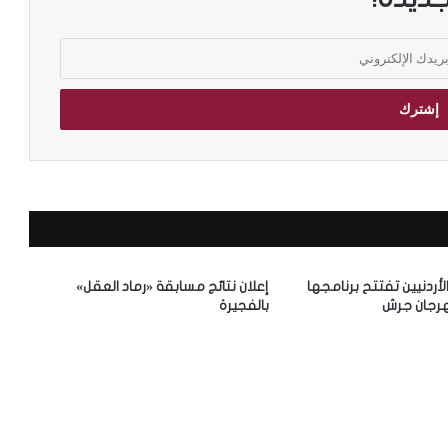
الأردنيين تفتتح برنامجها
إعلان نتائج مسابقة «رماد العقل»
رجان جرش
بالفجيرة