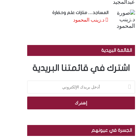
المساجد… منارات علم وحضارة
د.زينب المحمود
القائمة البريدية
اشترك في قائمتنا البريدية
أ
د
خ
ل
ب
ر
ي
د
الجسرة في عيونهم
ك