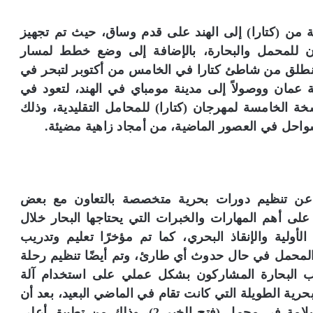
عدادات لرحلة (فتح الخير2) المتجهة من (كتارا) إلى الهند على قدم وساق، حيث تم تجهيز
مان للمحمل والبحارة، بالإضافة إلى وضع خطط لمسار
نطلق من شاطئ كتارا في الخامس من أكتوبر لتبحر في
 عمان ووصولاً إلى مدينة مومباي في الهند، لتعود في
ة الخامسة لمهرجان (كتارا) للمحامل التقليدية، وذلك
واحل في العصور الماضية، من أمجاد زاهية مضيئة.
 عن تنظيم دورات بحرية متخصصة بالتعاون مع بعض
لى أهم المهارات والخبرات التي يحتاجها البحار خلال
الأولية والإنقاذ البحري، كما تم مؤخرًا تعليم وتدريب
المحمل في حال حدوث أي طارئ، وتم أيضًا تنظيم رحلة
درب البحارة المشاركون بشكل عملي على استخدام آلة
بحرية الطويلة التي كانت تقام في الماضي البعيد، بعد أن
تم مراعاة الاهتمام بعوامل الأمن والحماية والسلامة في محمل (فتح الخير 2)، وذلك من تطبيق أعلى