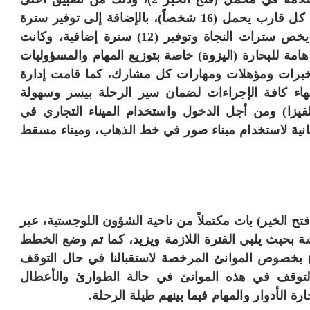
المعايير الدولية، وعبر توفير أربعة قوارب نجاة ، كل قارب يحمل (16 شخصاً)، بالإضافة إلى توفير سترة
نجاة لكل شخص، مع زيادة بنسبة (20%) فيما يخص سترات النجاة وتوفير (12) سترة إضافية، وكانت
مة للبحارة (اليزوة) خاصة بتوزيع المهام والمسؤوليات
برات ومؤهلات ومهارات كل مشارك، كما قامت إدارة
نهاء كافة الإجراءات لضمان سير الرحلة بيسر وسهولة
فيزا) ومن أجل الدخول واستخدام الميناء التجاري في
انية لاستخدام ميناء صور في خط الذهاب، وميناء مسقط
 الخير) بات مكتملاً من ناحية الشؤون اللوجستية، عبر
ة بحيث يلبي الفترة اللازمة ويزيد، كما تم وضع الخطط
 بخصوص الموانئ المرخصة لاستقبالنا في حال التوقف
لتوقف في هذه الموانئ في حالة الطوارئ والأعطال
رة الأدوار والمهام فيما بينهم طيلة الرحلة.