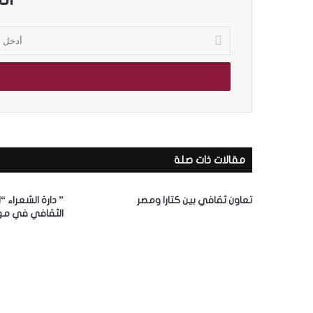
أ
د
خ
ل
ب
ر
ي
د
ك
مقالات ذات صلة
ا
ل
إ
تعاون ثقافي بين كتارا ومصر
” دارة الشعراء “
ل
الثقافي في مه
ك
ت
ر
و
ن
ي