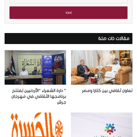
د
خ
ل
ب
ر
ي
د
مقالات ذات صلة
ك
ا
ل
إ
ل
ك
ت
ر
تعاون ثقافي بين كتارا ومصر
” دارة الشعراء “الأردنيين تفتتح
و
برنامجها الثقافي في مهرجان
جرش
ن
ي