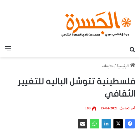
بحث عن
القائ
الرئيسية
/
متابعات
فلسطينية تتوسّل الباليه للتغيير
الثقافي
آخر تحديث: 2021-04-15
180