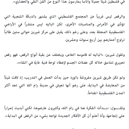
في فلسطين شيئاً جميلاً وأناساً يمارسون هذا النوع من الفن النقي والحضاري».
والرقص ليس غريباً عن المجتمع الفلسطيني الذي يشتهر بالدبكة الشعبية التي
تؤدَّى في الأعراس والمناسبات الأخرى، لكن الباليه ليس منتشراً في الأراضي
الفلسطينية المحتلة بعد. وعلى رغم ذلك، يقبل على مركز شيرين حوالى ستين طالباً
تراوح أعمارهم بين أربع سنوات وعشرين.
وتقول شيرين: «الباليه له قاموسه الخاص، ويختلف عن بقية أنواع الرقص، فهو رقص
تعبيري تتناسق خلاله كل عضلات الجسم لإعطاء لوحة فنية غاية في النقاء».
ولم تكن طريق شيرين مفروشة بالورد حين بدأت العمل في التدريب، إذ لاقت شيئاً
من المعارضة في البداية، على رغم أنها تعيش في مدينة رام الله التي تعد أكثر
المدن الفلسطينية انفتاحاً.
وتقــــول: «بــدأت الفكرة هنا في رام الله، وكثيرون عارضوها، لكني أبديت إصراراً
على إنجاحها، وأنا أعلم أن كل الأفكار الجديدة تواجه بشيء من الرفض في البداية».