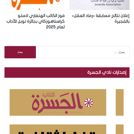
إعلان نتائج مسابقة «رماد العقل»
فوز الكاتب الهنغاري لاسلو
بالفجيرة
كراسناهوركاي بجائزة نوبل للآداب
لعام 2025
ا
ل
ب
ح
إصدارات نادي الجسرة
ث
ع
ن
: