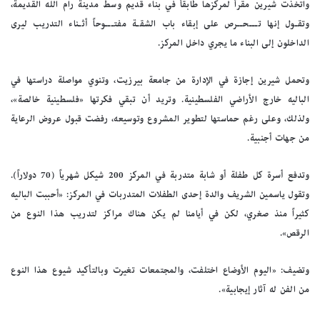
واتخذت شيرين مقراً لمركزها طابقاً في بناء قديم وسط مدينة رام الله القديمة،
وتقـول إنها تـــحــرص على إبقاء باب الشقـة مفتـــوحاً أثـناء التدريب ليرى
الداخلون إلى البناء ما يجري داخل المركز.
وتحمل شيرين إجازة في الإدارة من جامعة بيرزيت، وتنوي مواصلة دراستها في
الباليه خارج الأراضي الفلسطينية. وتريد أن تبقي فكرتها «فلسطينية خالصة»،
ولذلك، وعلى رغم حماستها لتطوير المشروع وتوسيعه، رفضت قبول عروض الرعاية
من جهات أجنبية.
وتدفع أسرة كل طفلة أو شابة متدربة في المركز 200 شيكل شهرياً (70 دولاراً).
وتقول ياسمين الشريف والدة إحدى الطفلات المتدربات في المركز: «أحببت الباليه
كثيراً منذ صغري، لكن في أيامنا لم يكن هناك مراكز لتدريب هذا النوع من
الرقص».
وتضيف: «اليوم الأوضاع اختلفت، والمجتمعات تغيرت وبالتأكيد شيوع هذا النوع
من الفن له آثار إيجابية».