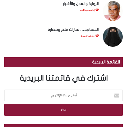
الرواية والعدل والأشرار
إبراهيم عبدالمجيد
المساجد… منارات علم وحضارة
د.زينب المحمود
القائمة البريدية
اشترك في قائمتنا البريدية
أ
د
خ
ل
ب
ر