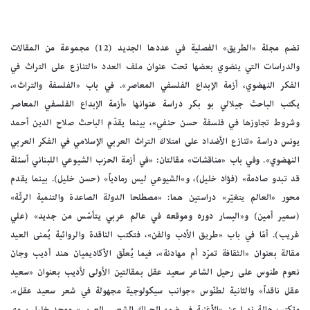
تضم مجلة «الطريق» الفصلية في عددها الجديد (12) مجموعة من المقالات
والدراسات التي ينضوي بعضها تحت عنوان ملف العدد «التنازع على التراث في
الفكر النهضوي، أزمة الإبداع الفلسفي المعاصر». في باب «الفلسفة والتراث»،
يكتب الباحث جيلالي بو بكر دراسة عنوانها «أزمة الإبداع الفلسفي المعاصر
وشروط تجاوزها في فلسفة حسن حنفي»، بينما يقدّم الباحث صلاح الدين أحمد
يونس دراسة «تنازع الأضداد على امتلاك التراث العربي الإسلامي في الفكر العربي
النهضوي». وفي باب «مناقشات» مقالتان: «في أزمة الحزب الشيوعي اللبناني أسئلة
قد تبدو صادمة» (فؤاد خليل)، و»الشيوعي ليس رمادياً» (حسن خليل). بينما يقدم
محور «العالم يتغيّر» دراستين هما: «مصطلحا الدولة الصاعدة والتنمية الرثّة»
(سمير أمين) و«اليسار دوره وموقعه في عالم عربي يتأسّس من جديد» (علي
غريب). أمّا في باب «طريق الأدب والفن»، فتكتب الناقدة والروائية يُمنى العيد
مقالة بعنوان «الثقافة تمرّد أم مهادنة»، فيما يُعلّق الأكاديميان هند أديب وجان
نعوم طنوس على رحيل الشاعر سعيد عقل بمقالتين الأولى لأديب بعنوان «سعيد
عقل ناقداً» والثانية لطنّوس «جوانب سيكولوجية مجهولة في شعر سعيد عقل».
وتكتب هالة نهرا عن «الأغنية في ضوء الحراك الشعبي العربي» ومجد خليل يروي