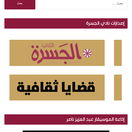
ا
ل
ب
ح
إصدارات نادي الجسرة
ث
ع
ن
:
إذاعة الموسيقار عبد العزيز ناصر