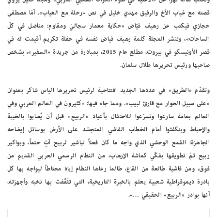
قصته مع غياب الأخ والرفيق مهدي خليل في نص «رحلة مع الغياب». أمّا مصطفى
حجازي فيكتب عن رهيف فيّاض «حكاية معمار سجاليّ ومقاوم: مناضل في كلّ
الساحات»، وتنشر المجلة كلمة رهيف فياض نفسه في حفلة تكريم أقيمت له في
قصر الأونيسكو في بيروت، مطلع عام 2015، بمبادرة من جريدة «السفير»، بشخص
صاحبها ورئيس تحريرها طلال سلمان.
وتقدّم «الطريق» في عددها الجديد افتتاحية لرئيس تحريرها الياس شاكر بعنوان
«على سبيل الحوار مع قارئ لبيب». ومما جاء فيها: «كثيرون في العالم العربي وفي
العالم بعامة سارعوا وتسرّعوا للاحتفال بأعياد «الربيع» قبل أن يُصابوا بالخيبة
والإحباط وينكفئوا أمام الخطاب الفاشي المتجسّد على الأرض بوسائل إيضاحه
الجاهزة: القمع الوحشي الذي واجه ما كان فعلاً تباشير لربيع آتٍ حتماً، وبواكير
ربيع تمّ تطويقها بفكّي كماشة الإرهاب، من النظام الرسمي العربي القديم من
فوق، ومن فاشية طالعة من القاع، طالما رعاها النظام إياه محتاطاً ليواجه بها كل
بادرة ديموقراطية شعبية يعلم بالخبرة التاريخية، التي تثّقّفت بها نخبه وأجهزته،
أنها بوادر «الربيع» الحقيقي …».