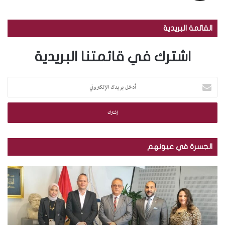
القائمة البريدية
اشترك في قائمتنا البريدية
أ
د
خ
ل
ب
ر
ي
الجسرة في عيونهم
د
ك
م
ب
ا
ك
ا
ل
ت
ل
إ
ب
ص
ل
ة
و
ك
ا
ر