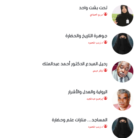
تحت بشت واحد
مريم الحمادي
جوهرة التاريخ والحضارة
د.زينب المحمود
رحيل المبدع الدكتور أحمد عبدالملك
بابكر عيسى
الرواية والعدل والأشرار
إبراهيم عبدالمجيد
المساجد… منارات علم وحضارة
د.زينب المحمود