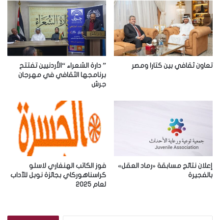
ا
ل
إ
ل
ك
ت
ر
تعاون ثقافي بين كتارا ومصر
” دارة الشعراء “الأردنيين تفتتح
و
برنامجها الثقافي في مهرجان
جرش
ن
ي
إعلان نتائج مسابقة «رماد العقل»
فوز الكاتب الهنغاري لاسلو
بالفجيرة
كراسناهوركاي بجائزة نوبل للآداب
لعام 2025