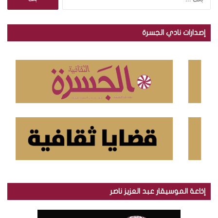
ل
ب
ح
إصدارات نادي الجسرة
ث
ع
ن
:
إذاعة الموسيقار عبد العزيز ناصر