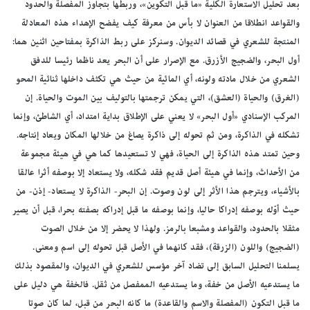
بعد تحليل الاستعارة الكلية «ما قبل التكوين»، وربطها بتجاوز المفصلة والحدود
والقواعد انطلاقا من العنوان لا بأس من معرفة كيف يفضح الإهداء هذه المعادلة
المنتجة للشعري في قصائد الديوان. وسنركز على ربط الذاكرة بمفتاحين اثنين هما:
أول البحر، والضجيج الأزرق. مع الإصرار على أن البحر يعد ناظما رئيسا للدفق
الشعري من خلال مادته ولونه، أي المائية من حيث هي تكثف داخلها ثنائية المحو
(الغرق) والحياة (العشق)، التي يمكن ترجمتها بالتوليف بين الموت والحياة. إن
المركب الإسنادي «أول البحر» لا يعني على الإطلاق بداية امتداد، أي الشاطئ، وإنما
تشكله في الذاكرة، ومن ثم تحوله إلى ذاكرة يصاغ من خلالها المكان ويعاد إنتاجه.
وحين تمتد هذه الذاكرة إلى الحياة، فهي لا تستعيدها كما هي في هيئة مجموعة
من الأحداث، وإنما في هيئة أصل قديم فقد شكله، ولا يستعاد إلا بوصفه أثرا عالقا
بالأشياء، ويترجم هذا الأثر إلى لون وصوت. إن البحر- الذاكرة لا يستعاد- إذن- من
حيث أوّله بوصفه إدراكا حاليا، وإنما بوصفه ما قبل إدراكه بصفته بحرا، قبل أن يصير
مثقلا بالحدود، والقواعد ومشبعا بالرمز. ولهذا لا يحضر إلا من خلال الصوت
(الضجيج) واللون (الزرقة)، فقد كانهما في الأصل قبل تحوله إلى اسم ومعنى.
يسلمنا التحليل السابق إلى تضاد آخر مؤسس للشعري في الديوان، والمقصود بذلك
ما يستدعيه الأصل من خفة، وما يستدعيه الممفصل من ثقل. فالخفة هي دليل على
ما قبل التكون (المفصلة والاسم والقاعدة) ما كانه البحر من قبل، لما كان صوتا