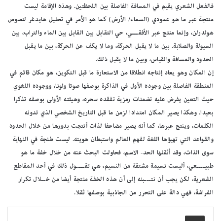
فالفعل الشعري يقيم في المسافة الفاصلة بين اللحظتين. وهذه الإقامة ليست
منتجة عبر ما هو عمودي (السماء/ الأرض) كما هو الأمر في تحليل هايدغر لنصوص
هولدرلن، وإنما منتج عبر الأفقـــي، حي التقابل بين القابل بين الماء والتراب، بين
السيولة والصلابة. بين ما لا يقبل الحركة، وما لا يكف عن الحركة، بين ما يقبل
الحدود والمسافة والقياس، وبين ما لا يقبل ذلك.
إن المكان وهو يعاد إنتاجه انطلاقا من الاستعارة ما قبل التكوين، هو مكان قائم في
المنطقة الفاصلة بين وجوده الأول في الذاكرة بوصفها صوتا ولونا، ووجوده اللغوي
حيث التعين يفرض عليه تضمنات رمزية تفقده سحره، وهيئته الأولى بوصفه تذكرا
بعيدا. وهكذا يصير المكان امتدادا لزمن ما قبل التاريخ الشخصي الذي تدونه
الكلمات، وينتج عبرها، كما أنه يصير مضاعفا لذات أنتجت بدورها من خلال الحدود
والقواعد التي تهيؤها اللغة لفهم العالم واستبطان هويته. ليست طنجة في النهاية
سوى الذات، وقد أثقلها الحد- الاسم، فحاولت البحث عنه من خلال خفة ما هو
طبيــــعي، أليست نسيمة مشتقة من النسيم، هي تقــــول ذلك في أحد المقاطع
الشعرية، لكن يجب أن نتـــبنه إلى أن هذه الخفة منتجة أيضا من خــلال تكرار
الفراشة، فهي دالة على التحرر من الجاذبية بوصفها ثقلا.