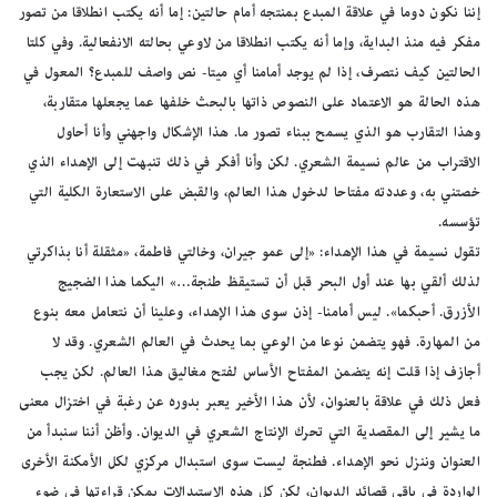
إننا نكون دوما في علاقة المبدع بمنتجه أمام حالتين: إما أنه يكتب انطلاقا من تصور
مفكر فيه منذ البداية، وإما أنه يكتب انطلاقا من لاوعي بحالته الانفعالية. وفي كلتا
الحالتين كيف نتصرف، إذا لم يوجد أمامنا أي ميتا- نص واصف للمبدع؟ المعول في
هذه الحالة هو الاعتماد على النصوص ذاتها بالبحث خلفها عما يجعلها متقاربة،
وهذا التقارب هو الذي يسمح ببناء تصور ما. هذا الإشكال واجهني وأنا أحاول
الاقتراب من عالم نسيمة الشعري. لكن وأنا أفكر في ذلك تنبهت إلى الإهداء الذي
خصتني به، وعددته مفتاحا لدخول هذا العالم، والقبض على الاستعارة الكلية التي
تؤسسه.
تقول نسيمة في هذا الإهداء: «إلى عمو جيران، وخالتي فاطمة، «مثقلة أنا بذاكرتي
لذلك ألقي بها عند أول البحر قبل أن تستيقظ طنجة…» اليكما هذا الضجيج
الأزرق. أحبكما». ليس أمامنا- إذن سوى هذا الإهداء، وعلينا أن نتعامل معه بنوع
من المهارة. فهو يتضمن نوعا من الوعي بما يحدث في العالم الشعري. وقد لا
أجازف إذا قلت إنه يتضمن المفتاح الأساس لفتح مغاليق هذا العالم. لكن يجب
فعل ذلك في علاقة بالعنوان، لأن هذا الأخير يعبر بدوره عن رغبة في اختزال معنى
ما يشير إلى المقصدية التي تحرك الإنتاج الشعري في الديوان. وأظن أننا سنبدأ من
العنوان وننزل نحو الإهداء. فطنجة ليست سوى استبدال مركزي لكل الأمكنة الأخرى
الواردة في باقي قصائد الديوان، لكن كل هذه الاستبدالات يمكن قراءتها في ضوء