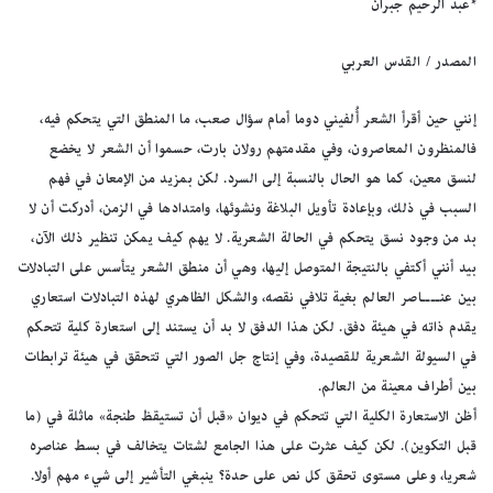
*عبد الرحيم جبران
المصدر / القدس العربي
إنني حين أقرأ الشعر أُلفيني دوما أمام سؤال صعب، ما المنطق التي يتحكم فيه،
فالمنظرون المعاصرون، وفي مقدمتهم رولان بارت، حسموا أن الشعر لا يخضع
لنسق معين، كما هو الحال بالنسبة إلى السرد. لكن بمزيد من الإمعان في فهم
السبب في ذلك، وبإعادة تأويل البلاغة ونشوئها، وامتدادها في الزمن، أدركت أن لا
بد من وجود نسق يتحكم في الحالة الشعرية. لا يهم كيف يمكن تنظير ذلك الآن،
بيد أنني أكتفي بالنتيجة المتوصل إليها، وهي أن منطق الشعر يتأسس على التبادلات
بين عنــــاصر العالم بغية تلافي نقصه، والشكل الظاهري لهذه التبادلات استعاري
يقدم ذاته في هيئة دفق. لكن هذا الدفق لا بد أن يستند إلى استعارة كلية تتحكم
في السيولة الشعرية للقصيدة، وفي إنتاج جل الصور التي تتحقق في هيئة ترابطات
بين أطراف معينة من العالم.
أظن الاستعارة الكلية التي تتحكم في ديوان «قبل أن تستيقظ طنجة» ماثلة في (ما
قبل التكوين). لكن كيف عثرت على هذا الجامع لشتات يتخالف في بسط عناصره
شعريا، وعلى مستوى تحقق كل نص على حدة؟ ينبغي التأشير إلى شيء مهم أولا.