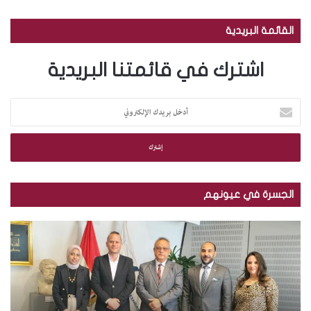
القائمة البريدية
اشترك في قائمتنا البريدية
أ
د
خ
ل
ب
ر
ي
الجسرة في عيونهم
د
ك
م
ب
ا
ك
ا
ل
ت
ل
إ
ب
ص
ل
ة
و
ك
ا
ر
ت