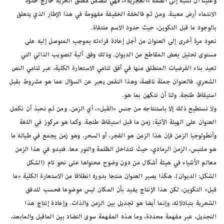
وعلينا أن نتنبه إلى الصفة «الغجرية»، فهي تتضمن مطلق الحرية خارج حدود
الانتماء أرض معينة. ومن ثم فالخفة الخفيفة مفهومة في هذا الإطار الذي يتعلق
بالوجود ما قبل التكوين، حيث حدود الاسم منتفاة.
نعود مرة أخرى إلى العنوان من أجل إعادة قراءته بموجب المتوصل إليه على
مستوى تحليل بعض المقاطع من الديوان. وذلك وفق آلية لتصويب الذاتي التي
تعيد بناء الفرضيات المنطلق منها في أفق تنامي الاستعارة الكلية، عبر تنامي النص
الشعري. فالعنوان جملة ناقصة، وهذا النقص يعبر عن السؤال عما هو مشروط بقبل
استيقاظ طنجة. ولنا أن نتكهن بما هو.
ولا نستطيع ذلك إلا باستنتاجه من جنس «القبل»، أي الزمن. ومن ثم نحبذ أن نكمل
العنوان على الهيئة الآتية: زمن ما قبل استيقاظ طنجة. وكما هو مركوز في اللغة
وأنطولوجيا الزمن فإن هذا الزمن هو الفجر، أو السحر. وهو زمن يجمع في طياته ما
هو ملتبس، الزمن الرمادي، حيث تتداخل الظلمة والنور معا. فتبدو في هذا الزمن
معالم الأشياء في هيئة أشكال من دون وضوح محتواها على نحو تام (الشكل
الشكل: الديوان). هكذا يصير العنوان منتجا بدوره انطلاقا من الاستعارة الكلية «ما
قبل» التكوين، لكن هذا الإنتاج يفيد بأن المكان ليس موضوعا فحسب للدفق
الشعرية بتبادلاته، وإنما أيضا هو تجديل بين الزمن والذات. وإعادة إنتاج هذا
التجديل، عبر مفهمة محددة، وما هذه المفهمة سوى التضاد بين الماقبل والمابعد،