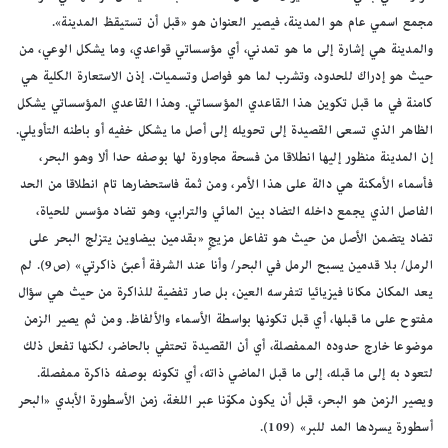
مجمع اسمي عام هو المدينة، فيصير العنوان هو «قبل أن تستيقظ المدينة».
والمدينة هي إشارة إلى ما هو تمدني، أي مؤسساتي قواعدي، وما يشكل الوعي، من
حيث هو إدراك للحدود، وتشرب لما هو فواصل وتسميات. إذن الاستعارة الكلية هي
كامنة في ما قبل تكوين هذا القاعدي المؤسساتي. وهذا القاعدي المؤسساتي يشكل
الظاهر الذي تسعى القصيدة إلى تحويله إلى أصل ما يشكل خفيه أو باطنه التأويلي.
إن المدينة منظور إليها انطلاقا من فسحة مجاورة لها بوصفه حدا ألا وهو البحر،
فأسماء الأمكنة هي دالة على هذا الأمر، ومن ثمة فاستحضارها تام انطلاقا من الحد
الفاصل الذي يجمع داخله التضاد بين المائي والترابي، وهو تضاد مؤسس للحياة،
تضاد يتضمن الأصل من حيث هو تفاعل مزيجٍ «بقدمين بيضاوين يتزلج البحر على
الرمل/ بلا قدمين يسبح الرمل في البحر/ وأنا عند الشرفة أعبئ ذاكرتي» (ص9). لم
يعد المكان مكانا فيزيائيا تتفرسه العين، بل صار تفضية للذاكرة من حيث هي سؤال
مفتوح على ما قبلها، أي قبل تكونها بواسطة الأسماء والألفاظ. ومن ثم يصير الزمن
موضوعا خارج حدوده الممفصلة، أي أن القصيدة تحتفي بالحاضر، لكنها تفعل ذلك
لتعود به إلى ما قبله، إلى ما قبل الماضي ذاته، أي تكونه بوصفه ذاكرة ممفصلة.
ويصير الزمن هو البحر، قبل أن يكون مكوّنا عبر اللغة، زمن الأسطورة الأبدي «البحر
أسطورة يسردها المد للبر» (109).