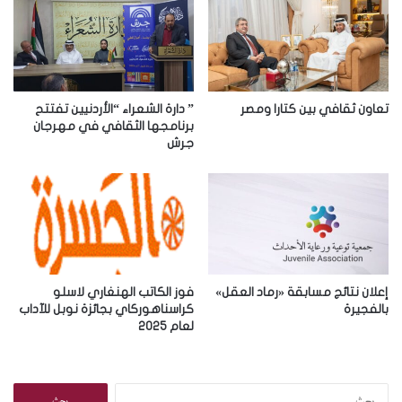
ل
إ
ل
ك
ت
ر
تعاون ثقافي بين كتارا ومصر
” دارة الشعراء “الأردنيين تفتتح
و
برنامجها الثقافي في مهرجان
جرش
ن
ي
إعلان نتائج مسابقة «رماد العقل»
فوز الكاتب الهنغاري لاسلو
بالفجيرة
كراسناهوركاي بجائزة نوبل للآداب
لعام 2025
ا