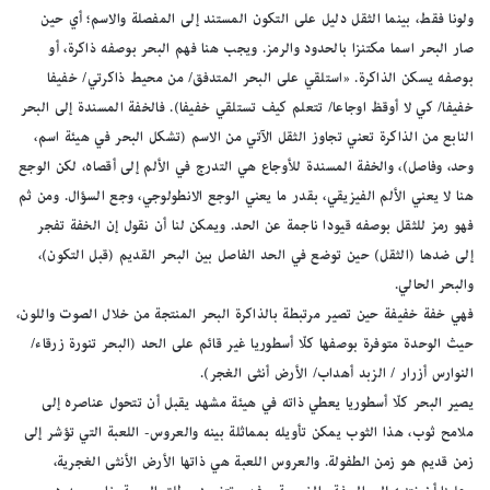
ولونا فقط، بينما الثقل دليل على التكون المستند إلى المفصلة والاسم؛ أي حين
صار البحر اسما مكتنزا بالحدود والرمز. ويجب هنا فهم البحر بوصفه ذاكرة، أو
بوصفه يسكن الذاكرة. «استلقي على البحر المتدفق/ من محيط ذاكرتي/ خفيفا
خفيفا/ كي لا أوقظ اوجاعا/ تتعلم كيف تستلقي خفيفا). فالخفة المسندة إلى البحر
النابع من الذاكرة تعني تجاوز الثقل الآتي من الاسم (تشكل البحر في هيئة اسم،
وحد، وفاصل)، والخفة المسندة للأوجاع هي التدرج في الألم إلى أقصاه، لكن الوجع
هنا لا يعني الألم الفيزيقي، بقدر ما يعني الوجع الانطولوجي، وجع السؤال. ومن ثم
فهو رمز للثقل بوصفه قيودا ناجمة عن الحد. ويمكن لنا أن نقول إن الخفة تفجر
إلى ضدها (الثقل) حين توضع في الحد الفاصل بين البحر القديم (قبل التكون)،
والبحر الحالي.
فهي خفة خفيفة حين تصير مرتبطة بالذاكرة البحر المنتجة من خلال الصوت واللون،
حيث الوحدة متوفرة بوصفها كلّا أسطوريا غير قائم على الحد (البحر تنورة زرقاء/
النوارس أزرار / الزبد أهداب/ الأرض أنثى الغجر).
يصير البحر كلّا أسطوريا يعطي ذاته في هيئة مشهد يقبل أن تتحول عناصره إلى
ملامح ثوب، هذا الثوب يمكن تأويله بمماثلة بينه والعروس- اللعبة التي تؤشر إلى
زمن قديم هو زمن الطفولة. والعروس اللعبة هي ذاتها الأرض الأنثى الغجرية،