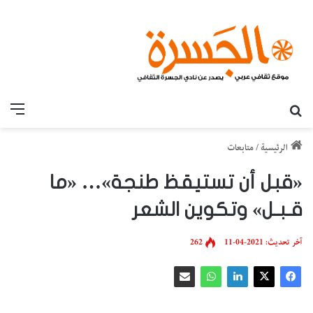
بحث عن
القائ
الرئيسية
/
متابعات
«قبل أن تستيقظ طنجة»… «ما
قـبـل» وتكوين الشعر
آخر تحديث: 2021-04-11
262