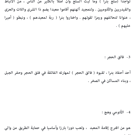
تواجدا (سلع بترا ) وما لبث السلع وأن امتلأ بالكثير من الناس ، من الأنباط
والقيدريين والآدوميين . ولتمجيد آلهتهم أقاموا معبدا يضم ذا الشرى واللات والعزى
، عنوانا لتحالفهم ورمزا لقوتهم . واختاروا بترا ( ربة لمعبدهم ) ، ونبطو ( أميرا
عليهم ) .
3-
فالق الحجر :
أحد أحفاد بترا ، لقبوه ( فالق الحجر ) لمهارته الفائقة في فلق الحجر وحفر الجبل
، وبناء المساكن في الصخر .
4-
الأدومي وهج :
هو من اقترح إقامة المعبد ، ولعب دورا بارزا وأساسيا في حماية الطريق من والى