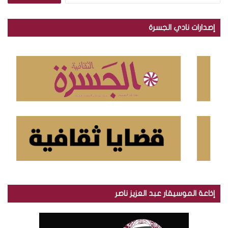
ب
ح
إصدارات نادي الجسرة
ث
ع
ن
:
إذاعة الموسيقار عبد العزيز ناصر