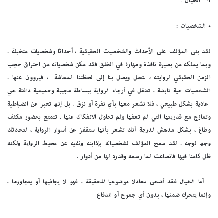
4-
الخيال :
•
الشخصيات :
لقد بنى المؤلف على الأحداث والشخصيات الحقيقية ، أحداثا وشخصيات متخيلة .
وبما يملكه من بصيرة نافذة ومهارة في الخلق فقد مكن شخصياته من اختراق حجب
الزمن الحقيقي لروايته ، لتصل ويصل بنا إلى لحظتنا المعاشة ، فيروون عنها .
الشخصيات حية نابضة ، تتنقل في أرجاء الرواية ببساطة عجيبة وحميمية دافئة هي
عادية بشكل طبيعي ، فلا نشعر معها بأي نفرة أو نزق . بل إنها تعبر عن انضباطية
وتمازج مع قدريتها التي لم تعفها ولم تحاول الانفكاك عنها . تتمتع بحضور مكثف
وطاغ ، بشكل مدهش لدرجة أنك تشعر بأنها ستقفز عن أسوار الرواية ، لتحادثك
وجها لوجه . لقد سمح المؤلف لشخصياته بإذابته ونفيه عن محيط الرواية ولكنه
ظل كامنا فيها فانصاعت لما رسمه وقدره لها من أدوار .
–
أما الخيال فقد أضحى معادلا موضوعيا للحقيقة ، فهو لا يجافيها أو يتجاوزها ،
وإنما يتحرك ضمنها ، بدون أي جموح أو اندفاع