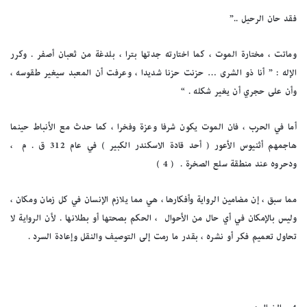
فقد حان الرحيل ..”
وماتت ، مختارة الموت ، كما اختارته جدتها بترا ، بلدغة من ثعبان أصفر . وكرر
الإله : ” أنا ذو الشرى … حزنت حزنا شديدا ، وعرفت أن المعبد سيغير طقوسه ،
وأن على حجري أن يغير شكله . “
أما في الحرب ، فان الموت يكون شرفا وعزة وفخرا ، كما حدث مع الأنباط حينما
هاجمهم أثنيوس الأعور ( أحد قادة الاسكندر الكبير ) في عام 312 ق . م ،
ودحروه عند منطقة سلع الصخرة . ( 4 )
مما سبق ، إن مضامين الرواية وأفكارها ، هي مما يلازم الإنسان في كل زمان ومكان ،
وليس بالإمكان في أي حال من الأحوال ، الحكم بصحتها أو بطلانها . لأن الرواية لا
تحاول تعميم فكر أو نشره ، بقدر ما رمت إلى التوصيف والنقل وإعادة السرد .