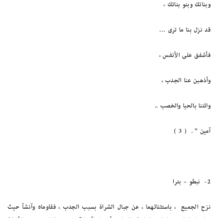
وبناتك وبنو بناتك ،
قد نزل بنا ما ترى …
فأشفق على الأنفس ،
وأذهبن عنا الجدب ،
وائتنا بالحيا والخصب ..
آمين ” . ( 3 )
2-
نبطو – بترا
نزح الجميع ، باستثنائهما ، عن جبال الشراة بسبب الجدب ، فقاوماه وآنشآ حيث