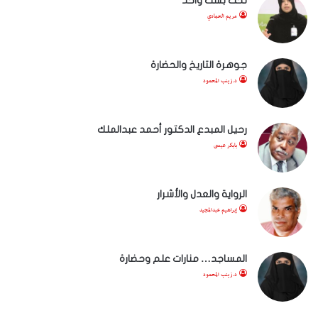
تحت بشت واحد
مريم الحمادي
جوهرة التاريخ والحضارة
د.زينب المحمود
رحيل المبدع الدكتور أحمد عبدالملك
بابكر عيسى
الرواية والعدل والأشرار
إبراهيم عبدالمجيد
المساجد… منارات علم وحضارة
د.زينب المحمود