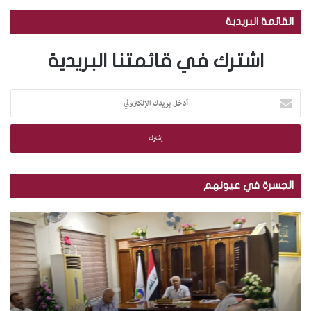
القائمة البريدية
اشترك في قائمتنا البريدية
أ
د
خ
ل
ب
ر
ي
الجسرة في عيونهم
د
ك
ب
ب
ا
ا
ا
ل
ل
ل
إ
ص
ص
ل
و
و
ك
ر
ر
ت
.
.