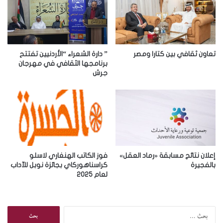
ل
إ
ل
ك
ت
ر
تعاون ثقافي بين كتارا ومصر
” دارة الشعراء “الأردنيين تفتتح
و
برنامجها الثقافي في مهرجان
جرش
ن
ي
إعلان نتائج مسابقة «رماد العقل»
فوز الكاتب الهنغاري لاسلو
بالفجيرة
كراسناهوركاي بجائزة نوبل للآداب
لعام 2025
ا
ل