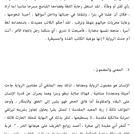
بأي ثقل أو وطأة . لقد استغل رحابة اللغة وفضاءها الشاسع مسرحا مناسبا لما أراد
، فكان أن عشنا في بترا ، وتنقلنا في جنباتها وداخل أسواقها ، أحببنا شخوصها ،
وعاينا مجريات حياتهم بلهفة وترقب . لقد أحكم الكاتب مصيدته ، باستخدامه لغة
آسرة ، منحته نفسها مختارة ، فأصبحت لا تدري : أي منكما رحل باتجاه الآخر : أنت
أم حدث الرواية ؟ إنها موهبة الكاتب الفذة والمسيطرة .
3-
المعنى والمضمون :
الإنسان هو مضمون الرواية ومعناها ، لذلك يجد المتلقي أن مضامين الرواية جاءت
أصيلة ومتجددة متنامية . فهناك صلابة نبطو وبترا وهما يعبران عن قدرة الإنسان
على البقاء والمقاومة أما فالق الحجر فهو يشير إلى الخلق والابتكار ، وأوجد
المؤلف نائلة ( ربة المعبد المقدسة ) لتمثل بشرا يحاول تجاوز بشريته ليرتقي
لمرتبة ملائكية مقدسة ، لا يستطيعها ، لتقر بذلك في النهاية للملك الحارث قائلة :
” أشعر أني مقيدة إلى صخرة ، أحسد زوابع الخريف على هيجانها الحر . ” فربة
الإله المباركة صاحبة الحكمة والسداد ، والمتمايزة عن البشر الفانين ، انتهى بها