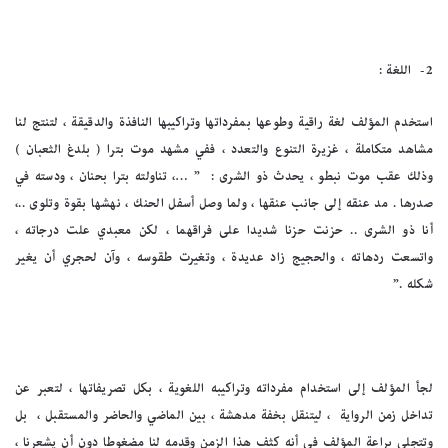
2-
اللغة :
استخدم المؤلف لغة راقية وطوعها بمفرداتها وتراكيبها النافذة والدقيقة ، لتنتج لنا
مشاهد متكاملة ، غزيرة التنوع والتعدد ، ففي مشهد موت بترا ( بلدغ الثعبان )
وذلك عقب موت نبطو ، يحدث ذو الشرى : ” …، تناولته بترا بحنان ، ودسته في
صدرها . مد عنقه إلى جانب عنقها ، ولما وصل أسفل الحنك ، نهشها بقوة وتلوى ..،
أنا ذو الشرى .. حزنت حزنا شديدا على فراقهما ، لكن معبدي علت درجاته ،
واتسعت ردهاته ، والحجيج زاد عديدة ، وتغيرت طقوسه ، وآن لحجري أن يغير
شكله .”
لجأ المؤلف إلى استخدام مفرداته وتراكيبه اللغوية ، بكل تصريفاتها ، لتعبر عن
تداخل زمن الرواية ، ليتنقل بخفة مدهشة ، بين الماضي والحاضر والمستقبل ، بل
وتتجلى براعة المؤلف في أنه كثف هذا الزمن وقدمه لنا مضغوطا دون أن يشعرنا ،