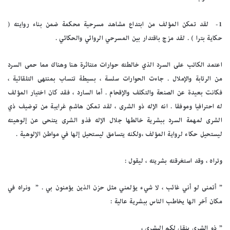
1-
لقد تمكن المؤلف من ابتداع مشاهد مسرحية محكمة ضمن بناء روايته (
حكاية بترا ) . لقد مزج باقتدار بين المسرحي الروائي والحكائي .
اعتمد الكاتب على السرد الذي خالطته حوارات متناثرة هنا وهناك مما حمى السرد
من الرتابة والإملال . جاءت الحوارات سلسة ، بسيطة تنساب بمنتهى التلقائية ،
فكانت بعيدة عن الصنعة والتكلف والإقحام . أما السارد ، فقد كان اختيار المؤلف
له احترافيا وموفقا . انه الإله ذو الشرى ، لقد تمكن هاشم غرايبة من توضيف ذي
الشرى لمهمة السرد ببشرية خالطها جلال الإله فذو الشرى يتنحى عن إلوهيته
ليستحيل حكاء لرواية المؤلف ،ولكنه يتسامق ليستحيل إلها في مواطن الإلوهية .
وتراه ، وقد استغرقته بشريته ، ليقول :
” أتمنى لو أني غائب ، لا شيء يؤلمني مثل حزن الذين يؤمنون بي . ” ونراه في
مكان آخر الها يخاطب الناس ببشرية عالية :
” ذو الشرى ينقل لكم البشرى ،