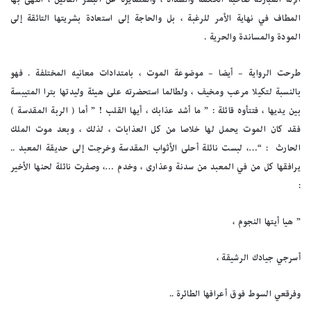
المطاف في نهاية الأمر للرغبة ، بل والحاجة إلى استعادة بشريتها التائقة إلى
المودة والمساندة والحرية .
طرحت الرواية – أيضا – موضوعة الموت ، بامتدادات معانيه المختلفة . فهو
بالنسبة لتكيلا مرعب ومخيف ، ولطالما استحضرته على هيئة وليدتها بترا المتيبسة
بين يديها ، فتتأوه قائلة : ” ما أشد عذابك ، أيها القلب ! ” أما ( الربة المقدسة )
فقد كان الموت يحمل لها خلاصا من كل العذابات ، لذلك ، وبعد موت الملك
الحارث : “…، لبست نائلة أحلى الأثواب المقدسة وخرجت إلى حديقة المعبد ..
يرافقها كل من في المعبد من سدنة وعذارى ، وخدم …، وصفرت نائلة لحنها الأخير
:
” هيا أيتها النجوم ،
أسرجي جيادك الرشيقة ،
وفرقعي السوط فوق أعرافها الطائرة ..