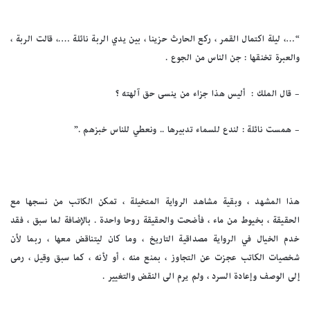
“…، ليلة اكتمال القمر ، ركع الحارث حزينا ، بين يدي الربة نائلة ….، قالت الربة ،
والعبرة تخنقها : جن الناس من الجوع .
–
قال الملك : أليس هذا جزاء من ينسى حق آلهته ؟
–
همست نائلة : لندع للسماء تدبيرها .. ونعطي للناس خبزهم .”
هذا المشهد ، وبقية مشاهد الرواية المتخيلة ، تمكن الكاتب من نسجها مع
الحقيقة ، بخيوط من ماء ، فأضحت والحقيقة روحا واحدة . بالإضافة لما سبق ، فقد
خدم الخيال في الرواية مصداقية التاريخ ، وما كان ليتناقض معها ، ربما لأن
شخصيات الكاتب عجزت عن التجاوز ، بمنع منه ، أو لأنه ، كما سبق وقيل ، رمى
إلى الوصف وإعادة السرد ، ولم يرم الى النقض والتغيير .