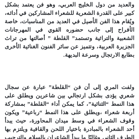
والعديد من دول الخليج العربي، وهو فن يعتمد بشكل
كبير على القدرة الشعرية للشعراء المشاركين في أدائه،
ويُقام هذا الفن الأصيل في العديد من المناسبات، خاصة
الأفراح إلى جانب حضوره القوي في المهرجانات
الشعبية والتراثية وتستمد” القلطة ” أصالتها من تراث
الجزيرة العربية، وتتميز عن سائر الفنون الغنائية الأخرى
بطابع الارتجال وسرعة البديهة.
ولفت المري إلى أن فن “القلطة” عبارة عن سجال
شعري يؤدى بشكل ارتجالي بين شاعرين ويطلق على
هذا النمط “الثنائية”، كما يمكن أداء “القلطة” بمشاركة
أربعة شعراء ،ويطلق على هذا النمط “رباعية” ويكون
وقوف الشعراء في وسط ميدان المحاورة، حيث يبدأ
أحد الشعراء بالمبادرة باختيار اللحن والقافية ويلتزم بها
الطرف الثاني وغالبًا ما يبدأ الشاعران بالسلام والترحيب