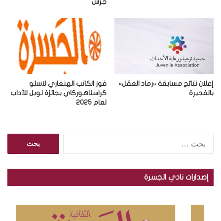
ن
جرش
ي
إعلان نتائج مسابقة «رماد العقل»
فوز الكاتب الهنغاري لاسلو
بالفجيرة
كراسناهوركاي بجائزة نوبل للآداب
لعام 2025
ا
ل
ب
ح
إصدارات نادي الجسرة
ث
ع
ن
: