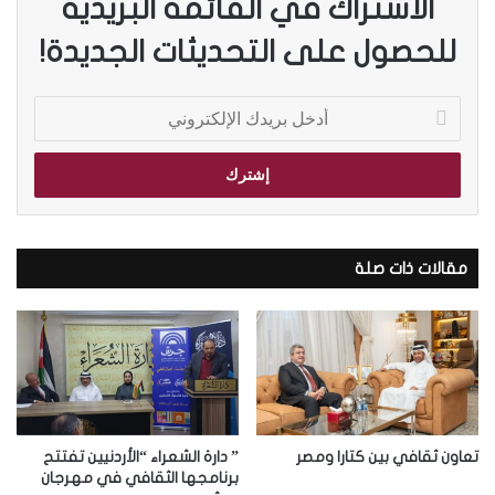
الاشتراك في القائمة البريدية
للحصول على التحديثات الجديدة!
أ
د
خ
ل
ب
ر
ي
د
مقالات ذات صلة
ك
ا
ل
إ
ل
ك
ت
ر
تعاون ثقافي بين كتارا ومصر
” دارة الشعراء “الأردنيين تفتتح
و
برنامجها الثقافي في مهرجان