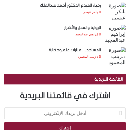
رحيل المبدع الدكتور أحمد عبدالملك
بابكر عيسى
الرواية والعدل والأشرار
إبراهيم عبدالمجيد
المساجد… منارات علم وحضارة
د.زينب المحمود
القائمة البريدية
اشترك في قائمتنا البريدية
أ
د
خ
ل