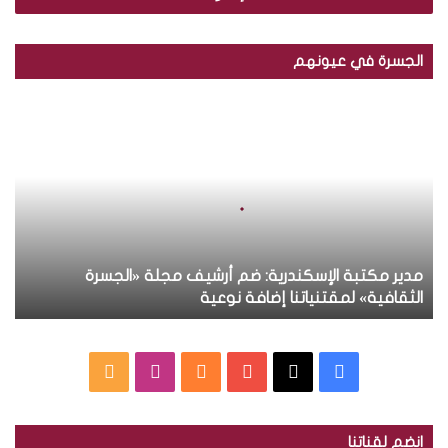
ب
ر
ي
الجسرة في عيونهم
د
ك
م
ا
د
ل
ي
إ
ر
ل
م
ك
ك
ت
ت
ر
ب
و
ة
مدير مكتبة الإسكندرية: ضم أرشيف مجلة «الجسرة
ن
ا
الثقافية» لمقتنياتنا إضافة نوعية
ي
ل
إ
س
ف
س
ا
م
ك
ن
ي
X
Y
ا
ن
ل
د
انضم لقناتنا
ر