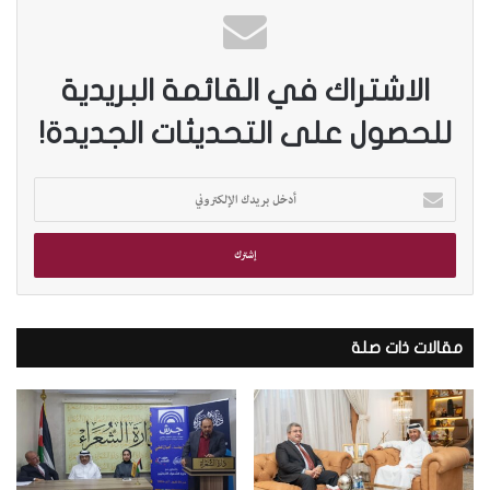
الاشتراك في القائمة البريدية
للحصول على التحديثات الجديدة!
أ
د
خ
ل
ب
ر
ي
د
مقالات ذات صلة
ك
ا
ل
إ
ل
ك