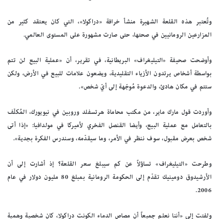
وتُعتبر هذه القلعة الشهيرة منشأ خرافة «دراكولا»، التي كان يعتقد كثير من
المزارعين الرومانيين في صحتها، حتى صارت مشهورة على المستوى العالمي.
وأوضحت صحيفة «التيليغراف» البريطانية، في تقرير، أن «عملية البيع لن تتم
بواسطة أشخاص يرتدون الأزياء التقليدية، ويضعون علامات للبيع في الأرض، ولكن
ستتم في مكان هادئ، والدعوة مُوجّهة إلى أيّ شخص».
وأوردت قول مارك ماير، من مكتب محاماة هرتسفلد وروبين في نيويورك، المُكلّف
بالتعامل مع عملية البيع، وأيضا القنصل الفخري لأميركا في مولدافيا: «إذا أتى
شخص بعرض مقبول، سوف ننظر في الأمر، وما سيقدّمه، وسندرس الفكرة بجدية».
وطرحت «التيليغراف» تساؤلاً عن كم سيبلغ سعر القلعة؟ إذ أشارت إلى أن
الأرشيدوق دومينيك تقدّم إلى الحكومة الرومانية بمبلغ 80 مليون دولار في عام
2006.
ولفتت إلى «أننا نعلم جميعاً أن مصاص الدماء الكونت دراكولا، كان شخصية وهمية