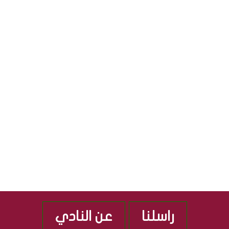
ة
ف
R
ا
ي
ل
ا
S
ث
ل
ق
ج
S
ا
م
ف
ه
ي
و
ة
ر
”
ي
م
ة
ن
ا
ذ
ل
2
ع
0
ر
1
ا
0
ق
ي
ة
راسلنا
عن النادي