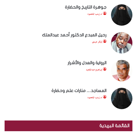
جوهرة التاريخ والحضارة
د.زينب المحمود
رحيل المبدع الدكتور أحمد عبدالملك
بابكر عيسى
الرواية والعدل والأشرار
إبراهيم عبدالمجيد
المساجد… منارات علم وحضارة
د.زينب المحمود
القائمة البريدية