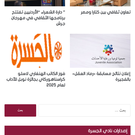
ت
ر
تعاون ثقافي بين كتارا ومصر
” دارة الشعراء “الأردنيين تفتتح
و
برنامجها الثقافي في مهرجان
جرش
ن
ي
إعلان نتائج مسابقة «رماد العقل»
فوز الكاتب الهنغاري لاسلو
بالفجيرة
كراسناهوركاي بجائزة نوبل للآداب
لعام 2025
ا
ل
ب
ح
إصدارات نادي الجسرة
ث