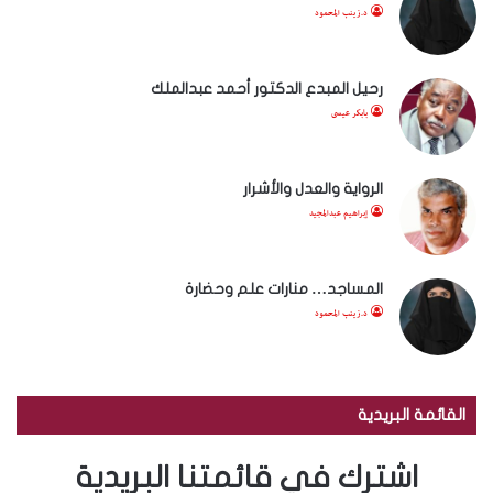
د.زينب المحمود
رحيل المبدع الدكتور أحمد عبدالملك
بابكر عيسى
الرواية والعدل والأشرار
إبراهيم عبدالمجيد
المساجد… منارات علم وحضارة
د.زينب المحمود
القائمة البريدية
اشترك في قائمتنا البريدية