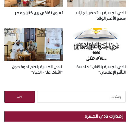
ك
ت
ر
نادي الجسرة يستحضر إنجازات
تعاون ثقافي بين كتارا ومصر
و
سمو الأمير الوالد
ن
ي
نادي الجسرة يناقش “هندسة
نادي الجسرة ينظم ندوة حول
التأثير الإعلامي”
“الثبات على الدين”
ا
ل
ب
ح
إصدارات نادي الجسرة
ث
ع