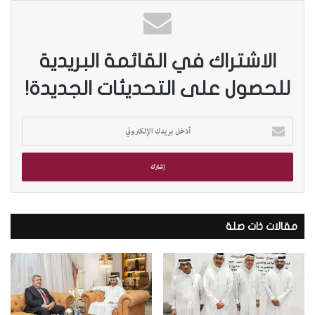
الاشتراك في القائمة البريدية
للحصول على التحديثات الجديدة!
أ
د
خ
ل
ب
ر
ي
د
مقالات ذات صلة
ك
ا
ل
إ
ل