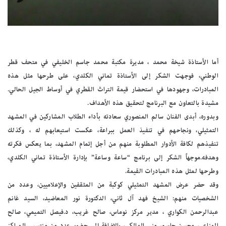
أما الأستاذة شيخة محمد ، مديرة مكتبة محمد جاسم الخليفي في متحف قطر
الوطني، فوجهت الشكر إلى الأستاذة تماني الكلدي، على طرحها مثل هذه
المبادرات، وجهودها في استحضار قيمة التراث القطري في أوساط الجيل الحالي.
مشيدة بالتعاون مع البرنامج لتحقيق هذه الأهداف.
وبدوره، أبدى الفنان سالم المنصوري سعادته بأداء الطلاب المشاركين في المشهد
التمثيلي، ونجاحهم في تنفيذ العمل ببراعة، عكست استيعابهم له ، وكذلك
تنفيذهم لكافة الأدوار المطلوبة منهم من أجل إتمام المشهد، بما يعكس فكرته
وهدفه.موجهاً الشكر إلى برنامج “ساعة وساعة” بإدارة الأستاذة تماني الكلدي،
وطرحها لمثل هذه المبادرات القيمة.
وقد حضر عرض المشهد التمثيلي كوكبة من المثقفين والإعلاميين، وعدد من
الشخصيات منهم: الشيخ فهد آل ثاني، الدكتورة نور المعاضيد، السيد غانم
عبدالرحمن الكواري ، مدير مركز نوماس، صالح غريب، د.فيصل التميمي، صالح
المناعي، محسن جاسم، منى المالكي، بالإضافة إلى حضور عدد من منتسبي المراكز