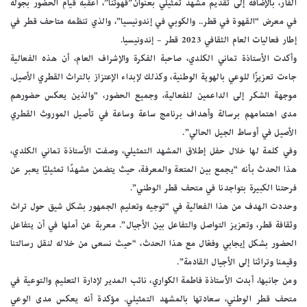
الفار، بالإضافة إلى تقديم مشهد تمثيلي بعنوان”قهوتنا”، أعقبه قيام الحضور بجولة
في معرض “القهوة في قطر.. والكوبي في إندونيسيا”، والذي تنظمه متاحف قطر في
إطار فعاليات العام الثقافي 2023 قطر – إندونيسيا.
وأكدت الأستاذة تماني الكلدي، صاحبة الفكرة والإشراف العام، أن هذه الفعالية
جاءت تعزيزًا للوعي بالهوية الوطنية، وكذلك لإبداء الإعتزاز بالتراث القطري الأصيل.
موجهة الشكر إلى الداعمين للفعالية، وجميع الحضور، “والذين يعكس حضورهم
مدى اهتمامهم برسالة وأهداف برنامج ساعة وساعة في تأصيل الموروث القطري
الأصيل في أوساط الجيل الحالي”.
وفي كلمة لها خلال حفل إطلاق المشهد التمثيلي، وصفت الأستاذة تماني الكلدي،
هذا الحدث بأنه “يجمع بين المتعة والمعرفة، حيث يتضمن مشهدًا تمثيليًا يعبر عن
فرحتنا الكبيرة بتواجدنا في متحف قطر الوطني”.
وحددت الهدف من هذا الفعالية في “توجيه وتعليم الجمهور بشكل شيق حول تراث
وثقافة قطر، وتعزيز التواصل والتفاعل بين الأجيال”. معربة عن أملها في أن يتفاعل
الحضور بشكل إيجابي وفعّال مع هذا الحدث، “حيث نسعى من خلاله لنقل رسالتنا
وقيمنا وتراثنا إلى الأجيال القادمة”.
ومن جانبها، أبدت الأستاذة فاطمة الكواري، نائب المدير لإدارة التعليم والتوعية في
متحف قطر الوطني، سعادتها بالمشهد التمثيلي. مؤكدة أنه يعكس مدى الوعي