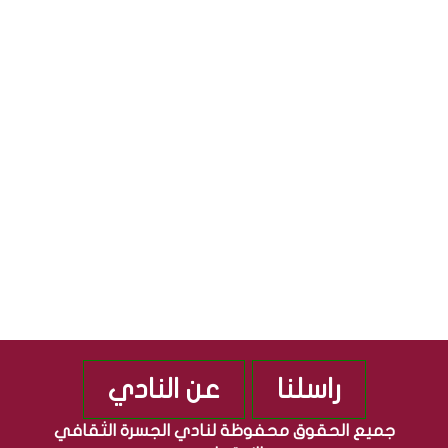
ل
ا
S
ث
ل
ق
ج
S
ا
م
ف
ه
ي
و
ة
ر
”
ي
م
ة
ن
ا
ذ
ل
2
ع
0
ر
1
ا
0
ق
ي
ة
راسلنا
عن النادي
جميع الحقوق محفوظة لنادي الجسرة الثقافي