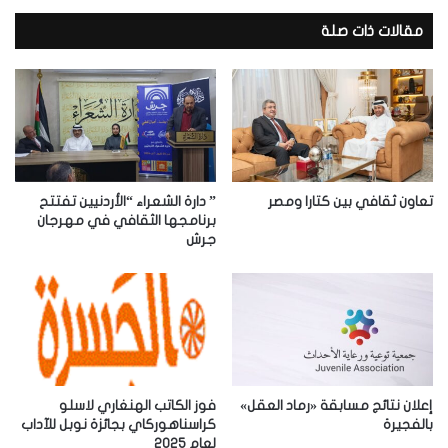
ي
د
مقالات ذات صلة
ك
ا
ل
إ
ل
ك
ت
ر
تعاون ثقافي بين كتارا ومصر
” دارة الشعراء “الأردنيين تفتتح
و
برنامجها الثقافي في مهرجان
جرش
ن
ي
إعلان نتائج مسابقة «رماد العقل»
فوز الكاتب الهنغاري لاسلو
بالفجيرة
كراسناهوركاي بجائزة نوبل للآداب
لعام 2025