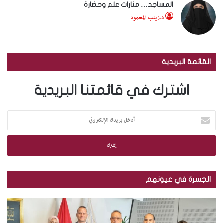
المساجد… منارات علم وحضارة
د.زينب المحمود
القائمة البريدية
اشترك في قائمتنا البريدية
أ
د
خ
ل
ب
ر
ي
الجسرة في عيونهم
د
ك
م
ب
ا
ك
ا
ل