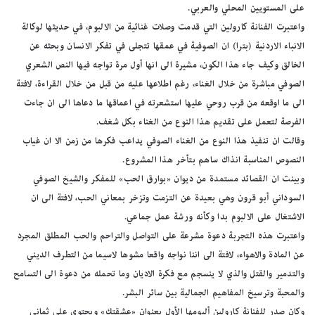
على المستويين المحلي والعربي.
واعتبرت الفنانة كارولين التي قدمت وصلات غنائية من الالبوم، في حديثها لوكالة
الانباء الاردنية (بترا) ان الصوفية في عمقها تتجلى في تفكر الانسان وبحثه عن
الخالق وكيف جاء هذا الكون، مشيرة الى انها أول مرة تواجه فيها النص الشعري
الصوفي مباشرة من خلال الغناء، رغم اطلاعها عليه من قبل من خلال القراءة، لافتة
الى ما اوقعه من قرب روحي عليها استشعرته في اعماقها ما دعاها الى ان جاءت
الفرصة لتعمل على تقديم هذا النوع من الغناء بكل شغف.
وقالت ان تنفيذ هذا النوع من الغناء الصوفي يداعب فكرها من زمن الا ان غياب
النصوص المناسبة انذاك ساهم بتأخر هذا المشروع.
وبينت ان القصائد مستمدة من ديوان «بوارق الحب» للمفكر والشيخ الصوفي
السوداني أبو قرون وهي بعيدة عن التزمت وتزخر بمعاني الحب، لافتة الى ان
الاشتغال على الالبوم بدا وكأنه ورشة عمل جماعي.
واعتبرت هذه التجربة دعوة مشرعة على التواصل والتراحم والحب المطلق المجرد
عن المادة والاهواء، لافتة الى اننا نواجه واقعا مشوها لاسيما من التطرف الديني
والتدمير والقتل والذي لا ينسجم مع فكرة الاديان وما تحمله من دعوة الى التسامح
والمحبة وترسيخ المفاهيم الجمالية بين سائر البشر.
وكان صدر للفنانة كارولين ألبومها الأول بعنوان «عشقتك» ويحتوي على ثماني