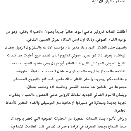
المصدر / الرأي الاردنية
أطلقت الفنانة كارولين ماضي البوما عنائياً جديداً بعنوان «الحب لا يخفى» وهو من
نوعية الغناء الصوفي، وذلك اول امس الثلاثاء بمركز الحسين الثقافي.
واستهل حفل الاطلاق الذي رعاه مدير عام مؤسسة الاذاعة والتلفزيون الزميل رمضان
الرواشدة بعرض داتا شو بصري -صوتي للالبوم الذي تضمن سبع أغنيات من كلمات
الشيخ الصوفي السوداني النيل عبد القادر أبو قرون وهي «نظرة الحبيب»، «حب
الذات»، «الحب لا يخفى»، «الحب فرض»، «اهل الحب»، «المدينة المنورة»،
و»علقت بكم روحي»، وألحان الفنان مالك ماضي، فيما قام بالتوزيع الموسيقي
مجموعة من الفنانين هم محمد القيسي وخاشيك آدم ومحمد بشناق.
ويشكل الالبوم الغنائي الجديد للفنانة كارولين ماضي المعنون «الحب لا يخفى»،
تجربة جديدة ومبتكرة في مسيرتها الإبداعية مع الموسيقى والغناء المغاير للأنماط
الجاهزة.
ويزخر الألبوم بتلك السمات المعبرة عن التجليات الصوفية التي تحفر بالوجدان
متعة السماع وبهجة المعرفة في فرادة واحتراف تضاهي تلك العلامات الابداعية