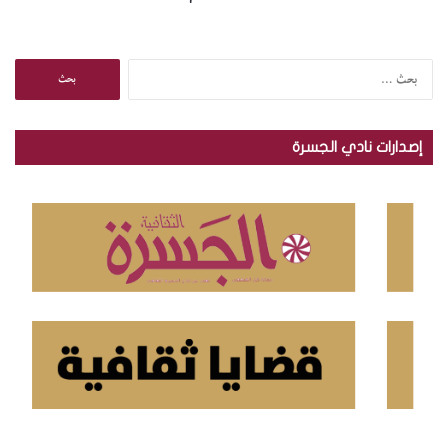
ا
ل
ب
ح
إصدارات نادي الجسرة
ث
ع
ن
: