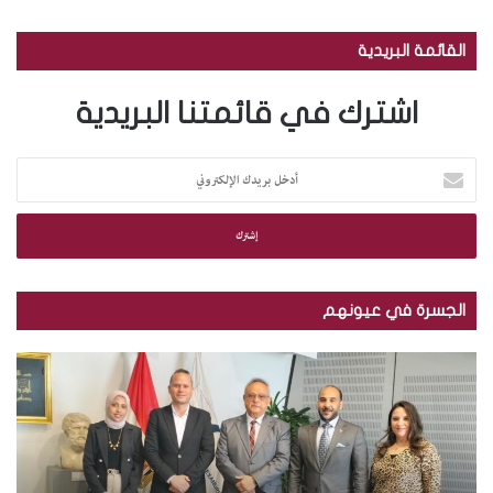
القائمة البريدية
اشترك في قائمتنا البريدية
أ
د
خ
ل
ب
ر
ي
الجسرة في عيونهم
د
ك
م
ب
ا
ك
ا
ل
ت
ل
إ
ب
ص
ل
ة
و
ك
ا
ر
ت