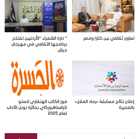
ل
إ
ل
ك
ت
ر
تعاون ثقافي بين كتارا ومصر
” دارة الشعراء “الأردنيين تفتتح
و
برنامجها الثقافي في مهرجان
جرش
ن
ي
إعلان نتائج مسابقة «رماد العقل»
فوز الكاتب الهنغاري لاسلو
بالفجيرة
كراسناهوركاي بجائزة نوبل للآداب
لعام 2025
ا