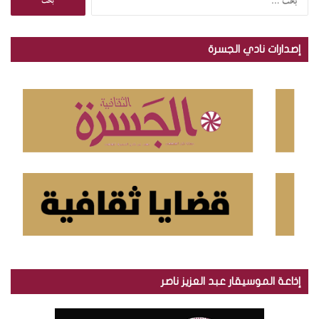
ل
ب
ح
إصدارات نادي الجسرة
ث
ع
ن
:
إذاعة الموسيقار عبد العزيز ناصر