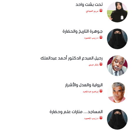
تحت بشت واحد
مريم الحمادي
جوهرة التاريخ والحضارة
د.زينب المحمود
رحيل المبدع الدكتور أحمد عبدالملك
بابكر عيسى
الرواية والعدل والأشرار
إبراهيم عبدالمجيد
المساجد… منارات علم وحضارة
د.زينب المحمود