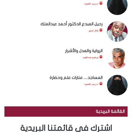
د.زينب المحمود
رحيل المبدع الدكتور أحمد عبدالملك
بابكر عيسى
الرواية والعدل والأشرار
إبراهيم عبدالمجيد
المساجد… منارات علم وحضارة
د.زينب المحمود
القائمة البريدية
اشترك في قائمتنا البريدية