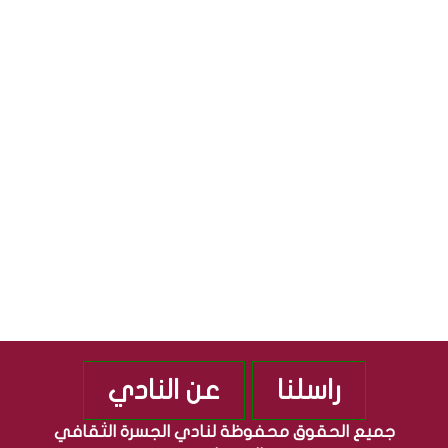
ل
ا
S
ث
ل
ق
ج
S
ا
م
ف
ه
ي
و
ة
ر
”
ي
م
ة
ن
ا
ذ
ل
2
ع
0
ر
1
ا
0
ق
ي
ة
راسلنا
عن النادي
جميع الحقوق محفوظة لنادي الجسرة الثقافي