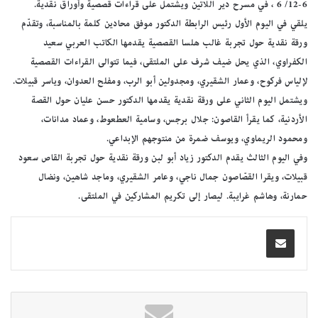
6-12/ 6 ، في مسرح دير اللاتين ويشتمل على قراءات قصصية وأوراق نقدية.
يلقي في اليوم الأول رئيس الرابطة الدكتور موفق محادين كلمة بالمناسبة، وتقدّم
ورقة نقدية حول تجربة غالب هلسا القصصية يقدمها الكاتب العربي سعيد
الكفراوي، الذي يحل ضيف شرف على الملتقى، فيما تتوالى القراءات القصصية
لإلياس فركوح، وعمار الشقيري، ومجدولين أبو الرب، ومفلح العدوان، وياسر قبيلات.
ويشتمل اليوم الثاني على ورقة نقدية يقدمها الدكتور حسن عليان حول القصة
الأردنية، كما يقرأ القاصون: جلال برجس، وسامية العطعوط، وعماد مدانات،
ومحمود الريماوي، ويوسف ضمرة من منتوجهم الإبداعي.
وفي اليوم الثالث يقدم الدكتور زياد أبو لبن ورقة نقدية حول تجربة القاص سعود
قبيلات، ويقرا القصّاصون جمال ناجي، وعامر الشقيري، وماجد شاهين، ونضال
حمارنة، وهاشم غرايبة. ليصار إلى تكريم المشاركين في الملتقى.