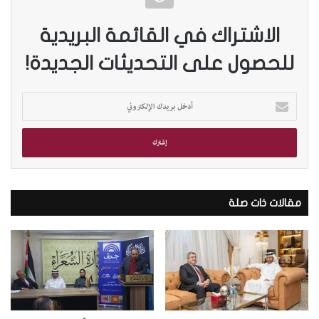
الاشتراك في القائمة البريدية
للحصول على التحديثات الجديدة!
أ
د
خ
ل
ب
ر
ي
د
مقالات ذات صلة
ك
ا
ل
إ
ل
ك
ت