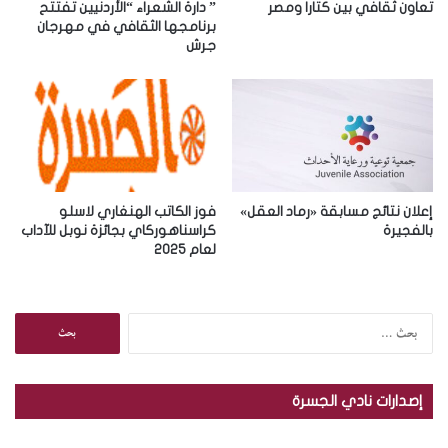
ر
تعاون ثقافي بين كتارا ومصر
” دارة الشعراء “الأردنيين تفتتح
و
برنامجها الثقافي في مهرجان
جرش
ن
ي
إعلان نتائج مسابقة «رماد العقل»
فوز الكاتب الهنغاري لاسلو
بالفجيرة
كراسناهوركاي بجائزة نوبل للآداب
لعام 2025
ا
ل
ب
ح
إصدارات نادي الجسرة
ث
ع