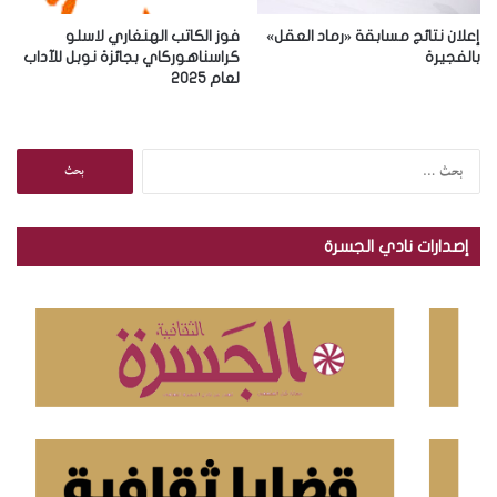
إعلان نتائج مسابقة «رماد العقل»
فوز الكاتب الهنغاري لاسلو
بالفجيرة
كراسناهوركاي بجائزة نوبل للآداب
لعام 2025
ا
ل
ب
ح
إصدارات نادي الجسرة
ث
ع
ن
: