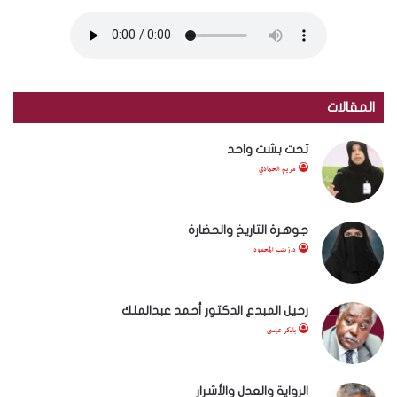
المقالات
تحت بشت واحد
مريم الحمادي
جوهرة التاريخ والحضارة
د.زينب المحمود
رحيل المبدع الدكتور أحمد عبدالملك
بابكر عيسى
الرواية والعدل والأشرار