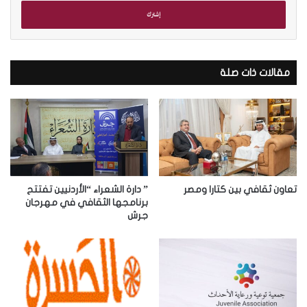
خ
ل
ب
ر
ي
د
مقالات ذات صلة
ك
ا
ل
إ
ل
ك
ت
ر
تعاون ثقافي بين كتارا ومصر
” دارة الشعراء “الأردنيين تفتتح
و
برنامجها الثقافي في مهرجان
جرش
ن
ي