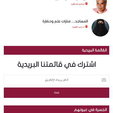
إبراهيم عبدالمجيد
المساجد… منارات علم وحضارة
د.زينب المحمود
القائمة البريدية
اشترك في قائمتنا البريدية
أ
د
خ
ل
ب
ر
ي
الجسرة في عيونهم