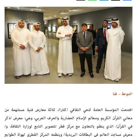
الدوحة – قنا
افتتحت المؤسسة العامة للحي الثقافي /كتارا/، ثلاثة معارض فنية مستلهمة من
معاني القرآن الكريم ومعالم الإسلام الحضارية والحرف العربي، وهي: معرض /ذكر
في القرآن/ الذي ينظم بالتعاون مع مركز قطر للتصوير التابع لوزارة الثقافة، و/
معرض مساجد العالم في البطاقات البريدية/ وينظمه المركز القطري لهواة الطوابع