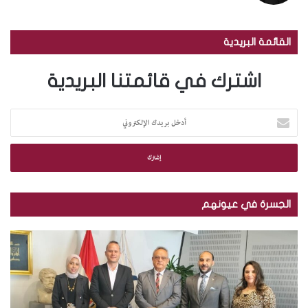
القائمة البريدية
اشترك في قائمتنا البريدية
أ
د
خ
ل
ب
ر
ي
الجسرة في عيونهم
د
ك
م
ب
ا
ك
ا
ل
ت
ل
إ
ب
ص
ل
ة
و
ك