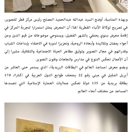
وبهذه المناسبة، أوضح السيد عبدالله عبدالحميد المصلح رئيس مركز قطر للتصوير،
في تصريح لوكالة الأنباء القطرية /قنا/ أن المعرض يمثل استمرارا لتجربة المركز في
إقامة معرض سنوي يحتفي بالشهر الفضيل، ويستوحي موضوعاته من قيم الدين ومن
أجواء رمضان وتقاليده وأبعاده الروحية، وتعزيزا لدوره في الاحتفاء بإبداعات الشباب
وقدراتهم في مجال التصوير وتوثيق مظاهر الحياة الاجتماعية والثقافية، مشيرا إلى
أن الأعمال تعكس التنوع في مدارس واتجاهات وفنون التصوير.
ويضم معرض /مساجد العالم في البطاقات البريدية/، الذي يستمر حتى العاشر من
أبريل المقبل في مبنى رقم 22 بمتحف طوابع الدول العربية في /كتارا/، 170
بطاقة بريدية من 135 دولة تعكس جماليات العمارة الإسلامية التي تجسدها
المساجد من مختلف أنحاء العالم.