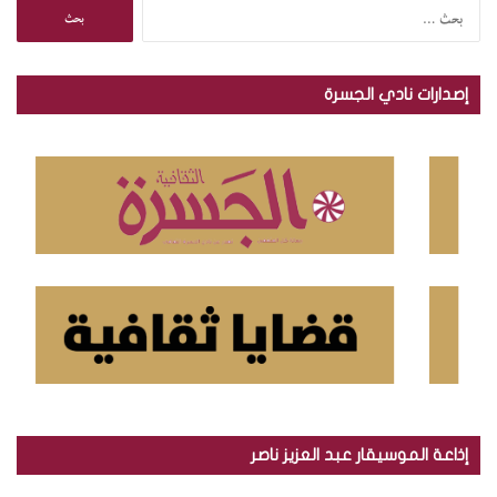
ا
ل
ب
ح
إصدارات نادي الجسرة
ث
ع
ن
:
إذاعة الموسيقار عبد العزيز ناصر