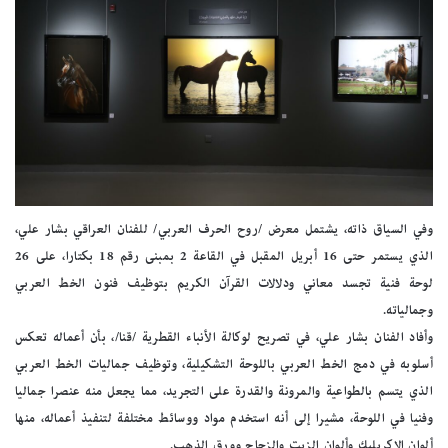
وفي السياق ذاته، يشتمل معرض /روح الحرف العربي/ للفنان العراقي بشار علي،
الذي يستمر حتى 16 أبريل المقبل في القاعة 2 بمبنى رقم 18 بكتارا، على 26
لوحة فنية تجسد معاني ودلالات القرآن الكريم بتوظيف فنون الخط العربي
وجمالياته.
وأفاد الفنان بشار علي، في تصريح لوكالة الأنباء القطرية /قنا/، بأن أعماله تعكس
أسلوبه في دمج الخط العربي باللوحة التشكيلية، وتوظيف جماليات الخط العربي
الذي يتسم بالطواعية والمرونة والقدرة على التجريد، مما يجعل منه عنصرا جماليا
وفنيا في اللوحة، مشيرا إلى أنه استخدم مواد ووسائط مختلفة لتنفيذ أعماله، منها
ألوان الإكريليك وألوان الزيت والزجاج وورق الذهب.