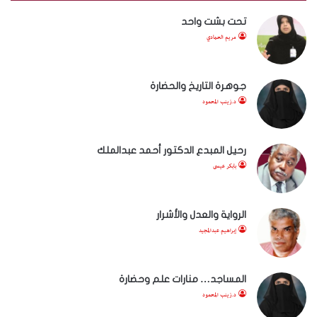
تحت بشت واحد
مريم الحمادي
جوهرة التاريخ والحضارة
د.زينب المحمود
رحيل المبدع الدكتور أحمد عبدالملك
بابكر عيسى
الرواية والعدل والأشرار
إبراهيم عبدالمجيد
المساجد… منارات علم وحضارة
د.زينب المحمود