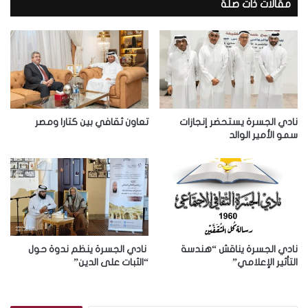
د
مقالات ذات صلة
ك
ا
ل
إ
ل
ك
ت
ر
نادي الجسرة يستحضر إنجازات
تعاون ثقافي بين كتارا ومصر
و
سمو الأمير الوالد
ن
ي
نادي الجسرة يناقش “هندسة
نادي الجسرة ينظم ندوة حول
التأثير الإعلامي”
“الثبات على الدين”