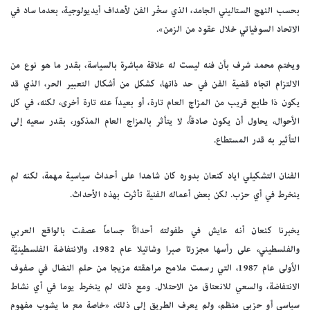
بحسب النهج الستاليني الجامد، الذي سخّر الفن لأهداف أيديولوجية، بعدما ساد في
الاتحاد السوفياتي خلال عقود من الزمن».
ويختم محمد شرف بأن فنه ليست له علاقة مباشرة بالسياسة، بقدر ما هو نوع من
الالتزام اتجاه قضية الفن في حد ذاتها، كشكل من أشكال التعبير الحر، الذي قد
يكون ذا طابع قريب من المزاج العام تارة، أو بعيداً عنه تارة أخرى، لكنه، في كل
الأحوال، يحاول أن يكون صادقاً، لا يتأثر بالمزاج العام المذكور، بقدر سعيه إلى
التأثير به قدر المستطاع.
الفنان التشكيلي اياد كنعان بدوره كان شاهدا على أحداث سياسية مهمة، لكنه لم
ينخرط في أي حزب. لكن بعض أعماله الفنية تأثرت بهذه الأحداث.
يخبرنا كنعان أنه عايش في طفولته أحداثاً جساماً عصفت بالواقع العربي
والفلسطيني، على رأسها مجزرتا صبرا وشاتيلا عام 1982، والانتفاضة الفلسطينيَّة
الأولى عام 1987، التي رسمت ملامح مراهقته مزيجا من حلم النضال في صفوف
الانتفاضة، والسعي للانعتاق من الاحتلال. ومع ذلك لم ينخرط يوما في أي نشاط
سياسي أو حزبي منظم، ولم يعرف الطريق إلى ذلك، «خاصة مع ما يشوب مفهوم