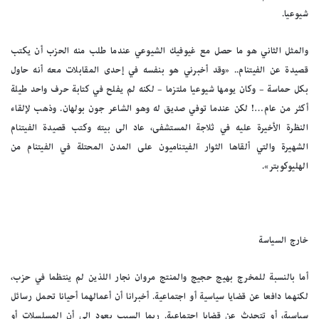
شيوعيا.
والمثل الثاني هو ما حصل مع غيوفيك الشيوعي عندما طلب منه الحزب أن يكتب
قصيدة عن الفيتنام.. «وقد أخبرني هو بنفسه في إحدى المقابلات معه أنه حاول
بكل حماسة – وكان يومها شيوعيا ملتزما – لكنه لم يفلح في كتابة حرف واحد طيلة
أكثر من عام…! لكن عندما توفي صديق له وهو الشاعر جون بولهان. وذهب لإلقاء
النظرة الأخيرة عليه في ثلاجة المستشفى، عاد الى بيته وكتب قصيدة الفيتنام
الشهيرة والتي ألقاها الثوار الفيتناميون على المدن المحتلة في الفيتنام من
الهليوكوبتر».
خارج السياسة
أما بالنسبة للمخرج بهيج حجيج والمنتج مروان نجار اللذين لم ينتظما في حزب،
لكنهما دافعا عن قضايا سياسية أو اجتماعية. أخبرانا أن أعمالهما أحيانا تحمل رسائل
سياسية، أو تتحدث عن قضايا اجتماعية. ربما السبب يعود الى أن المسلسلات أو