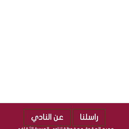
ي
أ
ا
س
S
ل
و
ج
ا
S
م
ق
ه
ا
و
ل
ر
م
ي
ص
ة
ر
ا
ي
ل
ة
ع
ر
ا
ق
ي
ة
راسلنا
عن النادي