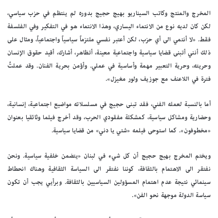
المخرج والمنتج وكاتب السيناريو بهيج حجيج بدوره لم ينتظم في حزب سياسي،
لكن كان لديه نوع من الانتماء اليساري، وهذا الانتماء هو في التفكير وفي الفلسفة
فقط. «لا أنتمي الى أي حزب، لكن أعتبر نفسي ملتزماً سياسياً واجتماعياً، ومثال على
ذلك أنني أتبنى قضايا سياسية واجتماعية معينة، أتظاهر، أشارك، أقيد حقوق الإنسان
وحريته، وحرية التعبير مهمة وأساسية في عملي. وأؤمن بحرية الفنان. وقد عملتُ
فترة في اللاعنف مع جوزيف ولور مغيزل».
أما بالنسبة لعمله الفني، فقد تبنى حجيج في مسلسلاته مواضيع اجتماعية، إنسانية،
وحضارية ومشاكل سياسية، كمشكلة مفقودي الحرب، وقد أخرج فيلما وثائقيا بعنوان
«مخطوفون». كما استوحى فيلمه «شتي يا دني» من قضايا سياسية.
ويختم المخرج بهيج حجيج أن كل شيء في لبنان «يتضمن خلفية سياسية. ونحن
نفتقر الى الاهتمام بالثقافة، كوننا نفتقر الى السياسة الثقافية وهناك انحطاط
سينمائي نتيجة عدم اهتمام المسؤولين السياسيين بالثقافة. وبرأيي يجب أن تكون
سياسة الدولة موجهة نحو الفن».