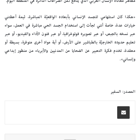
مظاهر معاناة الإنسان العربي الذي يدفع ثمن الصراعات الدائرة في المنطقة اليوم.
«هكذا كان استلهامي للجسد الإنساني بأبعاده الواقعيَّة المباشرة، ثيمة أعطتني
خيارات عدة، خاصة أنني لجأت إلى استخدام الجسد الحي مباشرة في العمل، سواء
عبر نسخه بالجبص، أو عبر تصويره فوتوغرافيا، أو عبر فنون الأداء والفيديو، أو عبر
تعليم حدوده الخارجيَّة بالطباشير على الأرض، أو أية مواد أخرى متوفرة، بسيطة أو
معقدة، تخدم فكرة التعبير عن الضحايا من المدنيين والأبرياء من منظور إبداعي
وإنساني».
المصدر: السفير