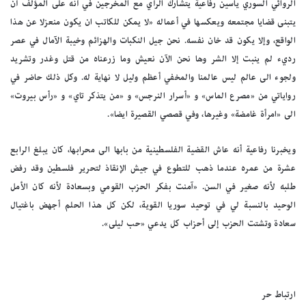
الروائي السوري ياسين رفاعية يتشارك الرأي مع المخرجين في أنه على المؤلف أن
يتبنى قضايا مجتمعه ويعكسها في أعماله «لا يمكن للكاتب ان يكون منعزلا عن هذا
الواقع، وإلا يكون قد خان نفسه. نحن جيل النكبات والهزائم وخيبة الآمال في عصر
رديء لم ينبت إلا الشر وها نحن الآن نعيش وما زرعناه من قتل وغدر وتشريد
ولجوء الى عالم ليس عالمنا والمخفي أعظم وليل لا نهاية له. وكل ذلك حاضر في
رواياتي من «مصرع الماس» و «أسرار النرجس» و «من يتذكر تاي» و «رأس بيروت»
الى «امرأة غامضة» وغيرها، وفي قصصي القصيرة ايضا».
ويخبرنا رفاعية أنه عاش القضية الفلسطينية من بابها الى محرابها، كان يبلغ الرابع
عشرة من عمره عندما ذهب للتطوع في جيش الإنقاذ لتحرير فلسطين وقد رفض
طلبه لأنه صغير في السن. «آمنت بفكر الحزب القومي وبسعادة لأنه كان الأمل
الوحيد بالنسبة لي في توحيد سوريا القوية، لكن كل هذا الحلم أجهض باغتيال
سعادة وتشتت الحزب إلى أحزاب كل يدعي «حب ليلى».
ارتباط حر