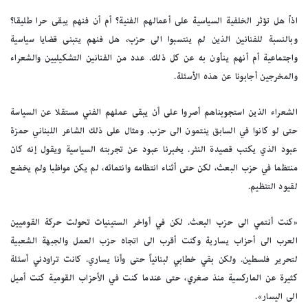
اذاً هل تؤثر الخلفية السياسية على أعمالهم الفنية؟ أم أن فنهم يبقى حرا طليقا؟
وبالنسبة للفنانين الذين لم ينتسبوا الى حزب، هل فنهم يتبنى قضايا سياسية
واجتماعية أم أنهم ينأون به عن كل ذلك. عدد من الفنانين التشكيليين والشعراء
والمخرجين أجابونا عن هذه الأسئلة.
الشعراء الذين استجوبناهم أصروا على أن يبقى عملهم الفني مستقلا عن السياسة
حتى لو كانوا في السابق ينتمون الى حزب. ومثال على ذلك الشاعر اللبناني حمزة
عبود الذي يكتب قصيدة النثر. يخبرنا عبود عن تجربته السياسية ويقول إنه كان
منتظما في حزب البعث، لكن حتى أثناء انتظامه وانتمائه، لم يكن مواظبا ولم يخضع
لقيود التنظيم.
«كنت أنتمي الى حزب البعث. لكن في أواخر الستينيات تحولت حركة القوميين
العرب الى أحزاب يسارية وكنت أقرب الى اتجاه حزب العمل والجبهة الشعبية
لتحرير فلسطين. ولكن بقي خطابي لبنانياً حتى وأنا يساري. كانت تراودني أسئلة
كثيرة عن الماركسية منذ صغري، حتى عندما كنت في الأحزاب القومية كنت أميل
الى اليسار».