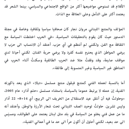
الأفلام قد تستوحي مواضيعها أكثر من الواقع الاجتماعي والسياسي، بينما الشعر قد
يعتمد أكثر على التأمل وعلى العلاقة مع الذات.
المؤلف والمنتج اللبناني مروان نجار كان صحافيا سياسيا وثقافيا، وخاصة في مجلة
الدستور حيث كان يقوم بالتحقيقات السياسية. «في الحرب اختلطت السياسة مع
الثقافة مع الفن. ولكنني لم أنتظم في أي حزب. أعتقد أن الانتساب الى حزب لا
يرضي المواطن الذي يحترم نفسه كفرد ولا يرضي حرية الفنان. لكنني أحيانا لدي
مواقف صارمة، وقد وقفتُ مثلا ضد الحرب الطائفية وسكنتُ أثناء الحرب في
المناطق غير السياسية وغير المنسوبة إلى طائفة».
أما بالنسبة لعمله الفني كمنتج فيقول منتج مسلسل «ديالا» الذي يعد باكورته
الفنية، إن عمله لا يرتبط عموما بالسياسة، باستثناء مسلسل «حلم آذار» عام 2005،
«وحاولتُ فيه أن أنقل عيد الاستقلال من الخريف الى الربيع، أي 14+8= 22 آذار
وليس تشرين. حاولتُ توحيد الصف اللبناني تحت شعار الأرزة والوطن. وأعتقد أنه
ما من عمل فني يخلو من السياسة في بلد مثل لبنان يعتمد على الطوائف، ومسيّس
الى حد بعيد، لكنني أحاول أن أكون حراً الى حد ما في أعمالي الفنية».