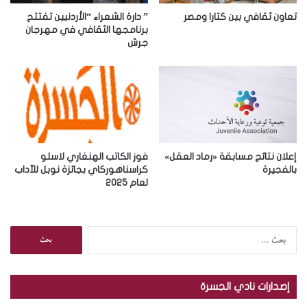
ت
ر
تعاون ثقافي بين كتارا ومصر
” دارة الشعراء “الأردنيين تفتتح
و
برنامجها الثقافي في مهرجان
جرش
ن
ي
إعلان نتائج مسابقة «رماد العقل»
فوز الكاتب الهنغاري لاسلو
بالفجيرة
كراسناهوركاي بجائزة نوبل للآداب
لعام 2025
ا
ل
ب
ح
إصدارات نادي الجسرة
ث
ع