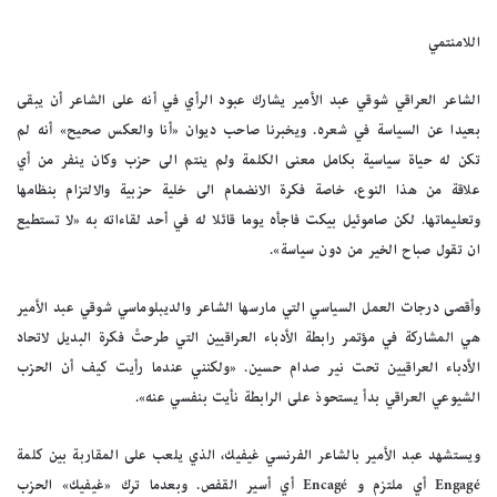
اللامنتمي
الشاعر العراقي شوقي عبد الأمير يشارك عبود الرأي في أنه على الشاعر أن يبقى
بعيدا عن السياسة في شعره. ويخبرنا صاحب ديوان «أنا والعكس صحيح» أنه لم
تكن له حياة سياسية بكامل معنى الكلمة ولم ينتم الى حزب وكان ينفر من أي
علاقة من هذا النوع، خاصة فكرة الانضمام الى خلية حزبية والالتزام بنظامها
وتعليماتها. لكن صاموئيل بيكت فاجأه يوما قائلا له في أحد لقاءاته به «لا تستطيع
ان تقول صباح الخير من دون سياسة».
وأقصى درجات العمل السياسي التي مارسها الشاعر والديبلوماسي شوقي عبد الأمير
هي المشاركة في مؤتمر رابطة الأدباء العراقيين التي طرحتْ فكرة البديل لاتحاد
الأدباء العراقيين تحت نير صدام حسين. «ولكنني عندما رأيت كيف أن الحزب
الشيوعي العراقي بدأ يستحوذ على الرابطة نأيت بنفسي عنه».
ويستشهد عبد الأمير بالشاعر الفرنسي غيفيك، الذي يلعب على المقاربة بين كلمة
Engagé أي ملتزم و Encagé أي أسير القفص. وبعدما ترك «غيفيك» الحزب