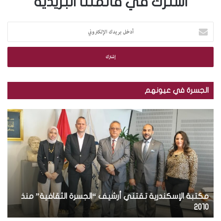
اشترك في قائمتنا البريدية
أ
د
خ
ل
ب
ر
ي
الجسرة في عيونهم
د
ك
ب
ب
ا
ا
ا
ل
ل
ل
إ
ص
ص
ل
و
و
ك
ر
ر
ت
.
.
ر
.
.
و
ت
بالصور.. توزيع مجلة الجسرة الثقافية في الجمهورية
م
ن
و
ج
العراقية
ب
ي
ز
ل