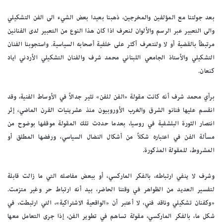
بعد جولتنا مع المؤلفين والمخرجين، ذهبنا بعيدا بعض الشيء الى الفن التشكيلي
والى التعبير عبر الرسم والألوان لنعرف اذا كان هذا النوع من التعبير لدى الفنانين
مرتبطاً بالقضية أو لا ولنتعرف أكثر على خلفية أصحابه السياسية. واستجوبنا الفنان
التشكيلي والأستاذ الجامعي اللبناني محمد شرف والفنان التشكيلي الأردني اياد
كنعان.
برأي محمد شرف أنه كانت مقولة «الفن للفن» تثير جدالاً في الأوساط الفنية، وقد
انقسم عليها فنانو الشرق والغرب الأوروبيون منذ عشرينيات القرن الماضي، إثر
انتصار الثورة البلشفية في روسيا، بعدما حددت تلك المقولة موقفها بوضوح من
مسألة الفن في اعتباره شكلاً من أشكال النضال السياسي، ورفضها المطلق أو
المشروط، للمقولة المذكورة.
وشرف لا ينفي ارتباطه، بالفكر الماركسي، أو ببعض مفاصله التي ما زالت قابلة
لتفسير العديد من الظواهر في وقتنا الحاضر، بيد أنه ارتباط حر وغير متزمت.
«وكفنان تشكيلي وناقد فني، لا أعتبر أن «الواقعية الاشتراكية»، التي ارتبطت، في
شكل ما، بالفكر الماركسي، مقولة تساهم في تطوير الفن، إذا جرى التعامل معها