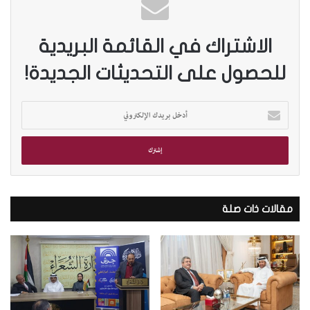
الاشتراك في القائمة البريدية
للحصول على التحديثات الجديدة!
أ
د
خ
ل
ب
ر
ي
د
مقالات ذات صلة
ك
ا
ل
إ
ل
ك