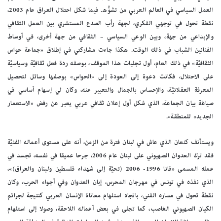
العمل السياسي في العالم العربي من تشوُّه. فيما شكل احتلال العراق عام 2003،
نقطة تحول في توجهي الفكري، لجهة رأب الصدع المستشري بين العمل الثقافي
والإبداعي من جهة، وبين الوعي السياسي – الثقافي من جهة أخرى، في أوساط
الفنانين الشباب في ذلك الوقت. هكذا جاءت مشاركتي في إطلاق «جماعة حواس
الثقافيَّة» في ذلك العام، أول تجليات هذا الموقف، بوصفه ردة فعل ثقافيَّة وسياسيَّة
على الاحتلال، فكانت دعوة إلى العودة إلى «الحواس» بوصفها وسائل لتحصيل
المعرفة العقلانيَّة، والإحساس بالجمال والتعبير عنه، وكان لي إسهام أساسي في
صياغة بيان الجماعة، الذي شكل أول إعلان ثقافي عربي يعبر عن رفض «الاستعمار
الجديد» للمنطقة».
ويستأنف كنعان الذي عاش في لبنان فترة من الزمن، أنه على مستوى أعماله الفنيَّة
فقد ترك العدوان الصهيوني على لبنان عام 2006، جرحا عميقا في نفسه، تجسد في
عمله المسمى «قانا 1996- 2006 (تحيَّة إلى شهداء فلسطين ولبنان والعراق)»،
الذي نفذه في تونس في مهرجان المحرس، إبان العدوان وفي أجواء الحرب، وكان
نقطة تحول في مساره الفني، باتجاه استلهام معاناة الإنسان العربي كنتيجة لجرائم
الكيان الصهيوني الغاصب، كما تجلى في بعض أعماله اللاحقة، وصولا إلى استلهام