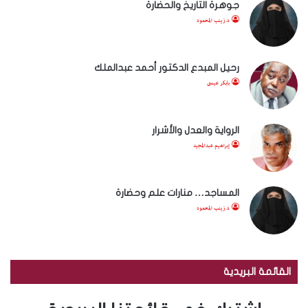
جوهرة التاريخ والحضارة
د.زينب المحمود
رحيل المبدع الدكتور أحمد عبدالملك
بابكر عيسى
الرواية والعدل والأشرار
إبراهيم عبدالمجيد
المساجد… منارات علم وحضارة
د.زينب المحمود
القائمة البريدية