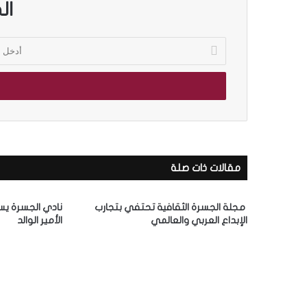
ال
أ
د
خ
ل
ب
ر
ي
د
ك
مقالات ذات صلة
ا
ل
إ
مجلة الجسرة الثقافية تحتفي بتجارب
نادي الجسرة يس
ل
الإبداع العربي والعالمي
الأمير الوالد
ك
ت
ر
و
ن
ي