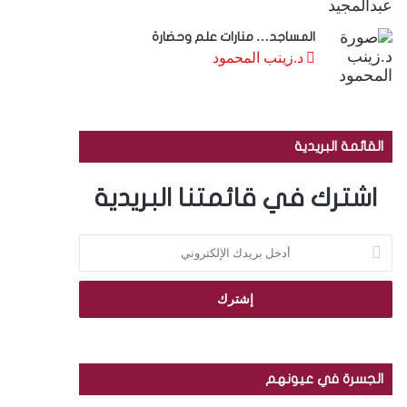
المساجد… منارات علم وحضارة
د.زينب المحمود
القائمة البريدية
اشترك في قائمتنا البريدية
أ
د
خ
ل
ب
ر
ي
د
الجسرة في عيونهم
ك