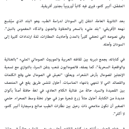
المفضّل، ألبير كامو، فيرى فيه كاتباً أوروبياً بجذور أفريقية.
بعد الثانوية العامة، انتقل إلى السودان لدراسة الطب، وهو البلد الذي سيُشبع
نهمه الأفريقي: “بلد مليء بالسحر والحفاوة والجنون والذكاء المغموس بالنبل”.
وفي نصوصه التي تحتفي كثيراً بالمدن وأحاديث المطارات، ثمّة ارتدادات كثيرة إلى
السودان وأهله.
في كتاباته، يجمع ديريه بين ثقافته العربية والموروث الصومالي المليء “بالغنائية
والواقعية السحرية”، كما يصفه، فالصوماليون شعب يتقن السردَ، بالتوازي مع تسمية
الإنجليز للصومال بأرض الشعراء. ويعلّق: “نعيش في الصومال على وقع الكلمات
والقصائد التي لا تنتهي بانتهاء المناسبات. أحاول تلمّس طريق يقع في المنتصف
بين القصيدة والسرد، حالة من غنائية الكلام العادي، في لغة حافلة أصلاً بألوان
عديدة من الكتابة. أحاول مثلاً زرع شجرة موز في جوار نخلة وسط الصحراء. حلمي
الصغير أن تكون ملامحي ذات رحيل بين نظّارات الطيب صالح وسيجارة ألبير كامو،
لا أكثر”.
في ختام الحوار، سألناه عن كتابه القادم، أجاب ديريه – المقيم حالياً في عمّان