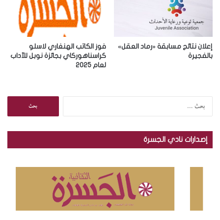
إعلان نتائج مسابقة «رماد العقل»
فوز الكاتب الهنغاري لاسلو
بالفجيرة
كراسناهوركاي بجائزة نوبل للآداب
لعام 2025
ا
ل
ب
ح
إصدارات نادي الجسرة
ث
ع
ن
: