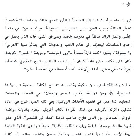
الأبد”.
في ما بعد، سيأخذه عمه إلى العاصمة ليتلقّى العلاج هناك. وبعدها بفترة قصيرة،
تضطر العائلة، بسبب الحرب، إلى السفر إلى السعودية، حيث استقرّت في مدينة
الخُبر، وعمل الوالد سائقاً في مدرسة خاصة. وسيرافق الفتى خاله الذي يعمل في
إحدى المكتبات، ليتعرّف إلى عالم الكتب والمجلات التي يتذكّر منها “العربي”
و”المعرفة”. يعلّق: “كنت قارئاً صغيراً لـ”روز اليوسف” وجريدة “القبس” الكويتية،
وكان على مكتب خالي دائماً ديوان أبي الطيب المتنبّي بشرح العكبري، فحفظت
أجزاءً منه في صغري. أما القرآن فقد أتممتُ حفظه في الخامسة عشرة”.
بدأ ديريه الكتابة في سن مبكرة، وكانت بدايته مع الكتابة الساخرة في الإذاعة
المدرسية أولاً، ومن ثم أخذ يكتب القصص والمقالات في الصحف والمجلات
المحلية، كما عمل في تغطية الأحداث الرياضية. وفي تلك الفترة، شرع في إعادة
تشكيل ذاكرته الأفريقية من خلال القراءة لكتّاب أفريقيا، ليغرم بكتابات مواطنه،
الروائي الصومالي نور الدين فارح، صاحب ثلاثية “دماء في الشمس”، الذي حقق
شهرة عالمية. وسيبدأ بقراءة روايات الكتّاب الأفارقة، باحثاً فيها عن النكهة الخاصة
لهذا الأدب. هكذا قرأ تشينوا تشيبي وصنبين عثمان والطيب صالح. أما كاتبه