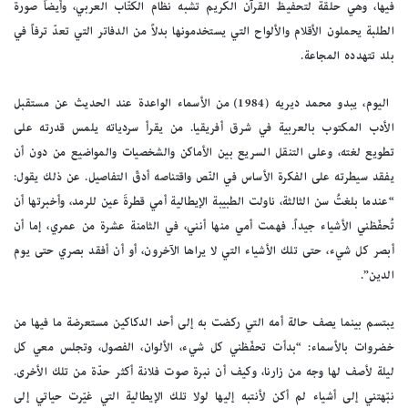
فيها، وهي حلقة لتحفيظ القرآن الكريم تشبه نظام الكتّاب العربي، وأيضاً صورة
الطلبة يحملون الأقلام والألواح التي يستخدمونها بدلاً من الدفاتر التي تعدّ ترفاً في
بلد تتهدده المجاعة.
اليوم، يبدو محمد ديريه (1984) من الأسماء الواعدة عند الحديث عن مستقبل
الأدب المكتوب بالعربية في شرق أفريقيا. من يقرأ سردياته يلمس قدرته على
تطويع لغته، وعلى التنقل السريع بين الأماكن والشخصيات والمواضيع من دون أن
يفقد سيطرته على الفكرة الأساس في النّص واقتناصه أدقّ التفاصيل. عن ذلك يقول:
“عندما بلغتُ سن الثالثة، ناولت الطبيبة الإيطالية أمي قطرةَ عين للرمد، وأخبرتها أن
تُحفّظني الأشياء جيداً. فهمت أمي منها أنني، في الثامنة عشرة من عمري، إما أن
أبصر كل شيء، حتى تلك الأشياء التي لا يراها الآخرون، أو أن أفقد بصري حتى يوم
الدين”.
يبتسم بينما يصف حالة أمه التي ركضت به إلى أحد الدكاكين مستعرضة ما فيها من
خضروات بالأسماء: “بدأت تحفّظني كل شيء، الألوان، الفصول، وتجلس معي كل
ليلة لأصف لها وجه من زارنا، وكيف أن نبرة صوت فلانة أكثر حدّة من تلك الأخرى.
نبّهتني إلى أشياء لم أكن لأنتبه إليها لولا تلك الإيطالية التي غيّرت حياتي إلى