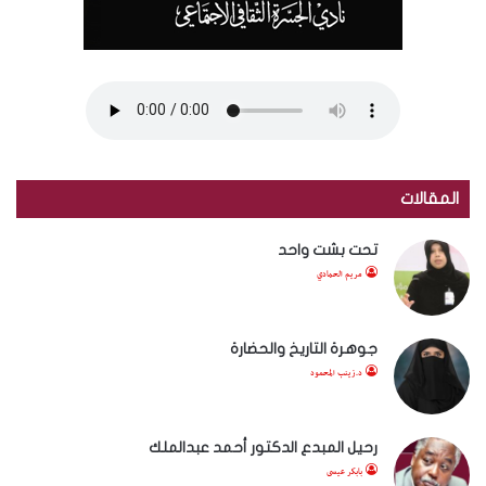
المقالات
تحت بشت واحد
مريم الحمادي
جوهرة التاريخ والحضارة
د.زينب المحمود
رحيل المبدع الدكتور أحمد عبدالملك
بابكر عيسى