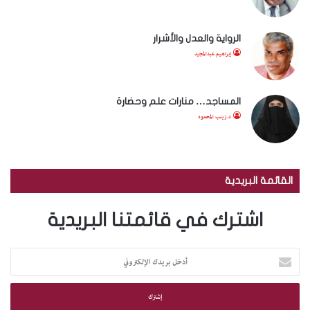
الرواية والعدل والأشرار
إبراهيم عبدالمجيد
المساجد… منارات علم وحضارة
د.زينب المحمود
القائمة البريدية
اشترك في قائمتنا البريدية
أ
د
خ
ل