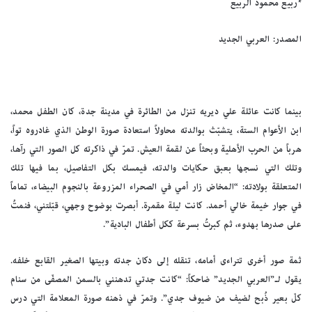
*ربيع محمود الربيع
المصدر: العربي الجديد
بينما كانت عائلة علي ديريه تنزل من الطائرة في مدينة جدة، كان الطفل محمد،
ابن الأعوام الستة، يتشبّث بوالدته محاولاً استعادة صورة الوطن الذي غادروه تواً،
هرباً من الحرب الأهلية وبحثاً عن لقمة العيش. تمرّ في ذاكرته كل الصور التي رآها،
وتلك التي نسجها بعبق حكايات والدته، فيمسك بكل التفاصيل، بما فيها تلك
المتعلقة بولادته: “المخاض زار أمي في الصحراء المزروعة بالنجوم البيضاء، تماماً
في جوار خيمة خالي أحمد. كانت ليلة مقمرة. أبصرت بوضوح وجهي، قبّلتني، فنمتُ
على صدرها بهدوء، ثم كبرتُ بسرعة ككل أطفال البادية”.
ثمة صور أخرى تتراءى أمامه، تنقله إلى دكان جدته وبيتها الصغير القابع خلفه.
يقول لـ”العربي الجديد” ضاحكاً: “كانت جدتي تدهنني بالسمن المصفّى من سنام
كلّ بعير ذُبح لضيف من ضيوف جدي”. وتمرّ في ذهنه صورة المعلامة التي درس