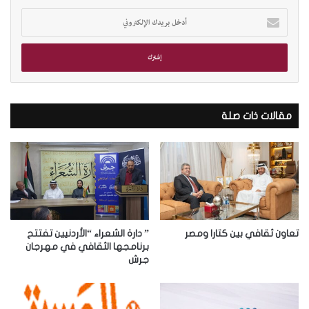
أ
د
خ
ل
ب
ر
ي
د
مقالات ذات صلة
ك
ا
ل
إ
ل
ك
ت
ر
تعاون ثقافي بين كتارا ومصر
” دارة الشعراء “الأردنيين تفتتح
و
برنامجها الثقافي في مهرجان
جرش
ن
ي