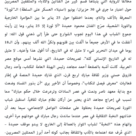
مخالفاً للرواية التي يتبناها قسم كبير من الفنانين والأدباء والمثقفين المصريين
حول اعتبار ما جرى في 30 حزيران/ يونيو (استيلاء العسكر على السلطة) الـ”ثورة”
المعرفة بالألف واللام، بعدما اختلفوا حول 25 يناير ما بين المؤامرة الخارجية
والثورة الشعبية، صرّح الفنان محمود حميدة “ألا ثورة إلا 25 يناير، وما إن رأيت
جموع الشباب في هذا اليوم تجوب الشوارع حتى طرأ إلى ذهني قول الله: لو
أنفقت ما في الأرض جميعاً ما ألَّفت بين قلوبهم ولكنَّ الله ألّف بينهم.. وأن الـ18
يوما في ميدان التحرير شيء لا مثيل له في التاريخ، أنا أقول هذا وأعنيه.. لا مثيل
له في التاريخ الإنساني كله”. تصريحات حميدة، التي نشرها أمس موقع مصر
العربية، كانت أشبه بالصفعة أحمد مجاهد رئيس الهيئة العامة للكتاب، وأحد رجال
فاروق حسني وزير ثقافة مبارك لربع قرن، الذي شارك حميدة المنصة في إطار
فعاليات “معرض فيصل للكتاب”، وخصوصاً أن الأخير يرى “أن بذور الفساد وضعت
مع بداية معهد ناصر ونمت في عصر السادات وترعرعت خلال حكم مبارك” مما
تسبب في إحراج مجاهد الذي يعتبر من أركان نظام مبارك ثقافياً. استقبل شباب
الثورة تصريحات حميدة بحفاوة على صفحات التواصل الاجتماعي، سيما بعد أن
خذلتهم النخبة الثقافية في مصر عندما ساندت رجال مبارك في عودتهم مرة أخرى،
واتهام هذه “النخبة” لشباب الثوار بالعمالة إلى الخارج. لا يبدو موقف حميدة –
الذي عُرف عنه اهتمامه بالأدب والثقافة بجانب كونه أحد أبرز الممثلين المصريين-