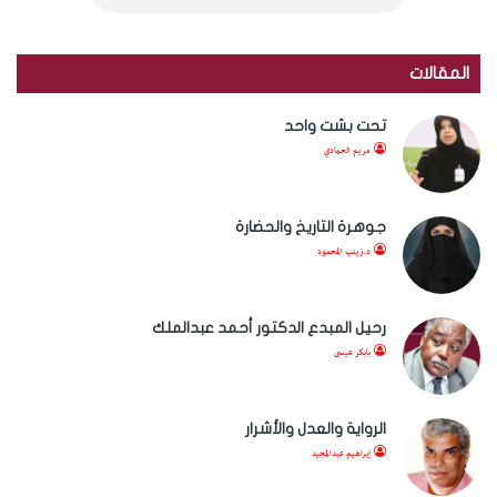
المقالات
تحت بشت واحد
مريم الحمادي
جوهرة التاريخ والحضارة
د.زينب المحمود
رحيل المبدع الدكتور أحمد عبدالملك
بابكر عيسى
الرواية والعدل والأشرار
إبراهيم عبدالمجيد