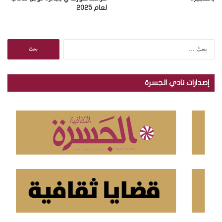
لعام 2025
ا
ل
ب
ح
إصدارات نادي الجسرة
ث
ع
ن
: