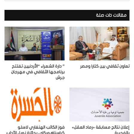
ر
ي
د
مقالات ذات صلة
ك
ا
ل
إ
ل
ك
ت
ر
تعاون ثقافي بين كتارا ومصر
” دارة الشعراء “الأردنيين تفتتح
و
برنامجها الثقافي في مهرجان
جرش
ن
ي
إعلان نتائج مسابقة «رماد العقل»
فوز الكاتب الهنغاري لاسلو
بالفجيرة
كراسناهوركاي بجائزة نوبل للآداب