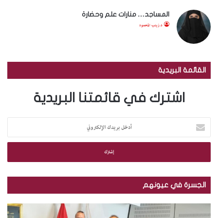
المساجد… منارات علم وحضارة
د.زينب المحمود
القائمة البريدية
اشترك في قائمتنا البريدية
أ
د
خ
ل
ب
ر
ي
الجسرة في عيونهم
د
ك
م
ب
ا