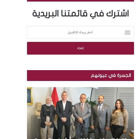
اشترك في قائمتنا البريدية
أ
د
خ
ل
ب
ر
ي
د
الجسرة في عيونهم
ك
ا
م
ب
ل
ك
ا
إ
ت
ل
ل
ب
ص
ك
ة
و
ت
ا
ر
ر
ل
.
و
إ
.