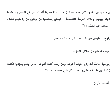
ين فيه وعم بيؤدوا كثير حلو. فعشان هيك هذا حفزنا أنه نستمر في المشروع. طبعا
لدوام بييجوا وخلال الفرصة (الفسحة).. فيعني يستغنوا عن وقتين من راحتهم عشان
اح نستمر في المشروع”.
اوح أعمارهم بين الرابعة عشر والسابعة عشر.
فرصة تتعلم من خلالها العزف.
وموهبة حاسة أنه راح أعرف أعزف. ومن زمان كنت أشوف الناس وهم يعزفوا فكنت
آلات كلهم باعزف عليهم.. بس أكثر شي حبيته الطبلة”.
م
د
ي
ر
م
ك
ت
ب