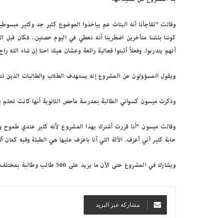
وقالت “تفاجأنا أنه البنات عم بياخذوا الموضوع كثير جد وكثير مبسوط
كوننا بلشنا متأخرين اضطرينا أنه نعطي في اليوم حصتين.. فكان قبل ا
أنهم يتدربوا. وفعلاً أثبتوا فعالية رائعة وعشان هيك احنا إن شاء الله ر
ويقول المسؤولون عن المشروع إنه يستهدف الطلاب والطالبات الذين تتر
وذكرت ميسون كسواني الطالبة بمدرسة ماحص الثانوية أنها كانت تحلم ب
وقالت ميسون “أنا قررت أشترك بهذا المشروع لأنه كثير عندي طموح 
حابة كثير أني أعزف. الآلة اللي أنا باعزف عليها هي الطبلة وفيه كمان 
ب
ا
ل
ويشارك في المشروع حتى الآن ما يزيد على 500 طالب وطالبة بمختلف أنحاء الأردن.
ص
و
ر
.
مشاركة عبر البريد
.