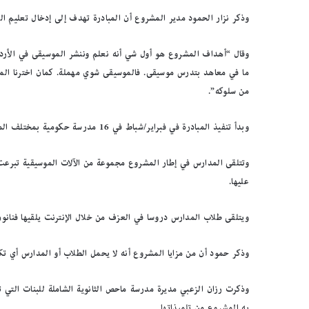
وذكر نزار الحمود مدير المشروع أن المبادرة تهدف إلى إدخال تعليم ال
وقال “أهداف المشروع هو أول شي أنه نعلم وننشر الموسيقى في الأردن
ما في معاهد بتدرس موسيقى. فالموسيقى شوي مهملة. كمان اخترنا الم
من سلوكه”.
وبدأ تنفيذ المبادرة في فبراير/شباط في 16 مدرسة حكومية بمختلف المحافظات الأردنية ومنها إربد وجرش والزرقاء.
وتتلقى المدارس في إطار المشروع مجموعة من الآلات الموسيقية تبرعت ب
عليها.
ويتلقى طلاب المدارس دروسا في العزف من خلال الإنترنت يلقيها فنانو
وذكر حمود أن من مزايا المشروع أنه لا يحمل الطلاب أو المدارس أي تكل
وذكرت رزان الزعبي مديرة مدرسة ماحص الثانوية الشاملة للبنات التي ت
به المشروع من تلميذاتها.