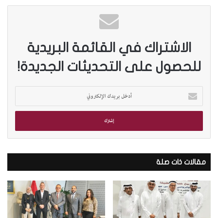
الاشتراك في القائمة البريدية
للحصول على التحديثات الجديدة!
أ
د
خ
ل
ب
ر
ي
د
مقالات ذات صلة
ك
ا
ل
إ
ل