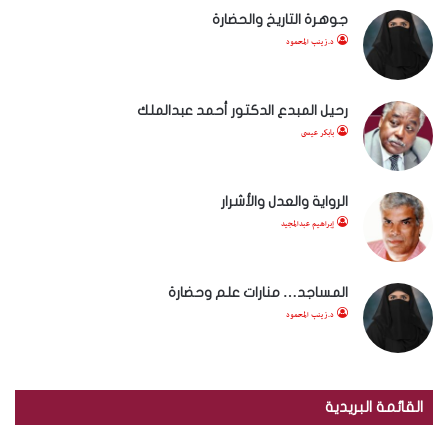
جوهرة التاريخ والحضارة
د.زينب المحمود
رحيل المبدع الدكتور أحمد عبدالملك
بابكر عيسى
الرواية والعدل والأشرار
إبراهيم عبدالمجيد
المساجد… منارات علم وحضارة
د.زينب المحمود
القائمة البريدية