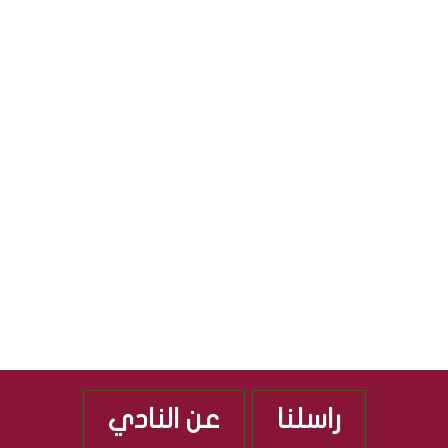
R
ي
أ
ا
س
S
ل
و
ج
ا
S
م
ق
ه
ا
و
ل
ر
م
ي
ص
ة
ر
ا
ي
ل
ة
ع
ر
ا
ق
ي
ة
راسلنا
عن النادي