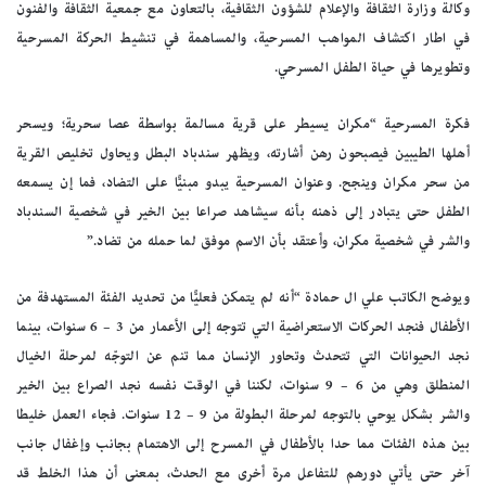
وكالة وزارة الثقافة والإعلام للشؤون الثقافية، بالتعاون مع جمعية الثقافة والفنون
في اطار اكتشاف المواهب المسرحية، والمساهمة في تنشيط الحركة المسرحية
وتطويرها في حياة الطفل المسرحي.
فكرة المسرحية “مكران يسيطر على قرية مسالمة بواسطة عصا سحرية؛ ويسحر
أهلها الطيبين فيصبحون رهن أشارته، ويظهر سندباد البطل ويحاول تخليص القرية
من سحر مكران وينجح. وعنوان المسرحية يبدو مبنيًّا على التضاد، فما إن يسمعه
الطفل حتى يتبادر إلى ذهنه بأنه سيشاهد صراعا بين الخير في شخصية السندباد
والشر في شخصية مكران، وأعتقد بأن الاسم موفق لما حمله من تضاد.”
ويوضح الكاتب علي ال حمادة “أنه لم يتمكن فعليًّا من تحديد الفئة المستهدفة من
الأطفال فنجد الحركات الاستعراضية التي تتوجه إلى الأعمار من 3 – 6 سنوات، بينما
نجد الحيوانات التي تتحدث وتحاور الإنسان مما تنم عن التوجّه لمرحلة الخيال
المنطلق وهي من 6 – 9 سنوات، لكننا في الوقت نفسه نجد الصراع بين الخير
والشر بشكل يوحي بالتوجه لمرحلة البطولة من 9 – 12 سنوات. فجاء العمل خليطا
بين هذه الفئات مما حدا بالأطفال في المسرح إلى الاهتمام بجانب وإغفال جانب
آخر حتى يأتي دورهم للتفاعل مرة أخرى مع الحدث، بمعنى أن هذا الخلط قد