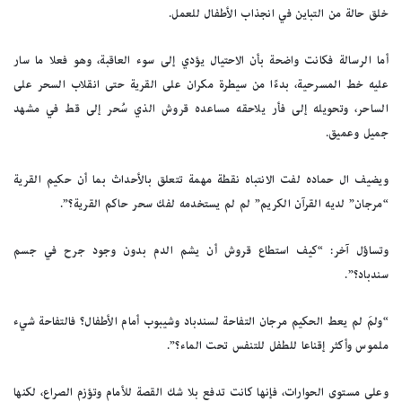
خلق حالة من التباين في انجذاب الأطفال للعمل.
أما الرسالة فكانت واضحة بأن الاحتيال يؤدي إلى سوء العاقبة، وهو فعلا ما سار
عليه خط المسرحية، بدءًا من سيطرة مكران على القرية حتى انقلاب السحر على
الساحر، وتحويله إلى فأر يلاحقه مساعده قروش الذي سُحر إلى قط في مشهد
جميل وعميق.
ويضيف ال حماده لفت الانتباه نقطة مهمة تتعلق بالأحداث بما أن حكيم القرية
“مرجان” لديه القرآن الكريم” لم لم يستخدمه لفك سحر حاكم القرية؟”.
وتساؤل آخر: “كيف استطاع قروش أن يشم الدم بدون وجود جرح في جسم
سندباد؟”.
“ولمَ لم يعط الحكيم مرجان التفاحة لسندباد وشيبوب أمام الأطفال؟ فالتفاحة شيء
ملموس وأكثر إقناعا للطفل للتنفس تحت الماء؟”.
وعلى مستوى الحوارات، فإنها كانت تدفع بلا شك القصة للأمام وتؤزم الصراع، لكنها