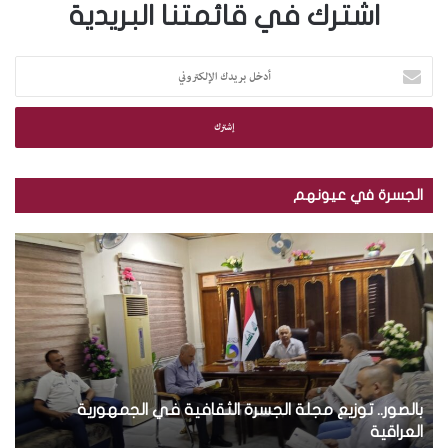
اشترك في قائمتنا البريدية
أ
د
خ
ل
ب
ر
ي
الجسرة في عيونهم
د
ك
ب
ب
ا
ا
ا
ل
ل
ل
إ
ص
ص
ل
و
و
ك
ر
ر
ت
.
.
ر
.
.
و
ت
بالصور.. توزيع مجلة الجسرة الثقافية في الجمهورية
م
ن
و
ج
العراقية
ب
ي