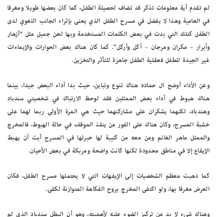
لم تقدم أية معلومات تذكر قد تضاف لحصيلة الطفل، كما كان بعضها طويلا ومغرقا
في العامية وهذا لا يفضل في مسرح الطفل الذي يعنى بإثراء الجانب اللغوي لدى
الطفل كتلك التي بدت في بعض الكلمات المستخدمة وبها لحن جميل مثل “أزهار
وأبرار – مكران ومرجان – آكل وأركل”. كما كان هناك بعض الحوارات والإيماءات
غير الجيدة للطفل فعقلية الطفل جاهزة للتأثر والتخزين.
وعن الأداء أوضح ال حماده هناك تنوع وتباين، حيث بدا أداء البعض جيدا، بينما
هناك هبوط في أداء بعض الممثلين فقد لوحظ الارتباك في شخصيتي سندباد
وهندباد، لكنهما يشكران على مشاركتهما حيث هي المرة الأولى ربما لهما على
خشبة المسرح، وكان هناك على الفور من ينقذ الموقف في حالة الهبوط، فالمخرج
والممثل ماهر الغانم ومن معه من كتيبة لها خبرتها في المسرح أبت أن يهبط
الإيقاع إلا في مناطق محدودة لكنها كانت واضحة ومربكة في بعض الأحيان.
كما ذهبت معظم الشخصيات إلى الإيفهات التي لا يحتملها مسرح الطفل، فكان
العرض مغرقا بها، ولو اكتفى المخرج بروح الفكاهة المتوازنة لكفى.
وهناك شيء لا بد من تركيز الضوء عليه لأهميته، وهو أن البطل سندباد الذي لم