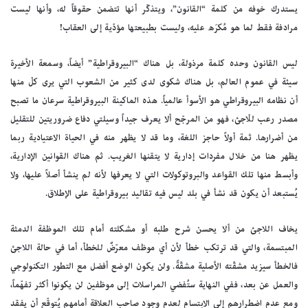
يستدرك خوفه من كلمة “القانون”، ويتذكّر أنها تتضمن حقوقاً له، وأنها ليست
مرادفة فقط لما هو مُكرَه عليه، وليست بطبيعتها مؤدّية إلى العقاب!
ليس القانون وحده كلمة مرذولة، بل هناك “البيروقراطية” أيضاً، وسمعة الأخيرة
سيئة في عموم العالم، بل هناك شكوى لدى كثير من الشعوب التي يرى كلّ منها
أن نظامه البيروقراطي هو الأسوأ عالمياً. هذه الماكينة البيروقراطية سرعان ما تصبح
مصدر رعب للّاجئ، فهو من المرجّح ألا يعرف جيداً وسيلتي دفاع ضروريتين للتقليل
من أضرارها. ثمة أولاً حاجز اللغة، وما قد لا يظهر منه في الحياة الاعتيادية ربما
يظهر هنا من خلال مفردات إدارية لا يتقنها الغريب. ثم هناك القوانين الإدارية،
وأبسط منها تلك القواعد والبروتوكولات التي لا يعرفها لأنه لم ينشأ أصلاً عليها، ولا
يُستبعد أن يكون قد نشأ في بلد ليس فيه تقاليد بيروقراطية على الإطلاق.
يخاف اللاجئ من ألا يحسن شرح طلبه أو مشكلته أمام تلك الموظفة الدمثة
المبتسمة، والتي قد ترتكب خطأ لأن أي موظف معرّضٌ للخطأ، أما في حالة اللاجئ
فالخطأ سيزيد مشقّته الأصلية مشقّةً. ولن يكون الوضع أفضل مع التطور التكنولوجي
والعمل عن بعد، ففي النهاية ستُفضي المراسلات إلى موظفين لن يكونوا أكثر تفهّماً،
ومع عدم اضطرارهم إلى الابتسام لعدم وجود صاحب العلاقة أمامهم يُتوقّع أن يفقد