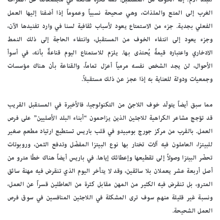
الغرب إلى المتع والملذات، وهي صحيحة نسبياً وعموماً إذا أضفنا إليها العمل
الفعلي بجدية. جزء من الاستمتاع يعود لأسباب ثقافية لسنا في وارد تفنيدها الآن،
وجزء يعود إلى انتفاء الخوف من المستقبل، وانتفاء الحاجة إلى ذلك النمط
الادخاري واعتباره قيمةً يُحتذى بها. يلزم للاستمتاع اليوم قناعةٌ بأنه، في أسوأ
الأحوال، لن يجد الشخص نفسه مرمياً أعزل تماماً، والقناعة بأن هناك مؤسسات
وجمعيات ودولة للعناية به إذا عجز عن ذلك مستقبلاً.
مما سبق أيضاً يتولّد خوف اللاجئ من التكنولوجيا، فالأخيرة في المستقبل القريب
قد تؤجج مشاعر الكراهية للاجئين الذين يزاحمون “أبناء البلد الأصليين” على فرص
العمل. بالقرب من مركز جورج بومبيدو في قلب باريس تستطيع ارتياد مطعم صغير
للبيتزا، العاملون فيه آلات تختار بها نوع البيتزا المفضّل وتدفع الثمن، وروبوتات
تحضّر البيتزا وصولاً إلى تقطيعها وإعطائك إياها. في باريس أيضاً هناك خطّا مترو من
أصل أربعة عشر يعملان بلا سائقين، وقد لا يتأخر اليوم الذي تنقرض فيه مهنة سائق
المترو، بل تنقرض فيه الكثير من المهن مقابل كثرة من العاطلين قسراً عن العمل،
ونسبة غير قليلة منهم سوف ترى المشكلة في اللاجئين المنافسين في سوق فرص
العمل الشحيحة.