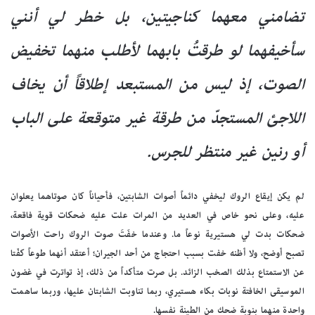
تضامني معهما كناجيتين، بل خطر لي أنني
سأخيفهما لو طرقتُ بابهما لأطلب منهما تخفيض
الصوت، إذ ليس من المستبعد إطلاقاً أن يخاف
اللاجئ المستجدّ من طرقة غير متوقعة على الباب
أو رنين غير منتظر للجرس.
لم يكن إيقاع الروك ليخفي دائماً أصوات الشابتين، فأحياناً كان صوتاهما يعلوان
عليه، وعلى نحو خاص في العديد من المرات علت عليه ضحكات قوية فاقعة،
ضحكات بدت لي هستيرية نوعاً ما. وعندما خفَتَ صوت الروك راحت الأصوات
تصبح أوضح، ولا أظنه خفت بسبب احتجاج من أحد الجيران؛ أعتقد أنهما طوعاً كفّتا
عن الاستمتاع بذلك الصخب الزائد. بل صرت متأكداً من ذلك، إذ تواترت في غضون
الموسيقى الخافتة نوبات بكاء هستيري، ربما تناوبت الشابتان عليها، وربما ساهمت
واحدة منهما بنوبة ضحك من الطينة نفسها.