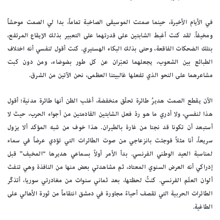
في الأيام الأخيرة، حينما صمتت الموسيقى الصاخبة تماماً، بدا لي الصمت موحشاً
ومخيفاً. لقد كنت أغبط الشابتين على قدرتهما على التعبير بذلك الإيقاع المرتفع،
بتلك الضحكات الفاقعة، وحتى بذلك البكاء الهستيري. كنت أقول لنفسي أنه اختلاف
الطبائع بين الشعوب، يجعلهما تعبّران عن كل طور بضوضاء، ومن دون كبت
مشاعرهما على النحو الذي تفعلها غالبيتنا العظمى، نحن الآتين من الشرق.
الآن يقطع الصمت هديرُ طائرة تحلّق منخفضة، أغلب الظن أنها طائرة مدنية؛ أقول
هذا لنفسي، ولا أدري ما هو ردّ فعل الشابتين القادمتين من أجواء الحرب، حيث لا
أستبعد أن تكونا قد نجتا من غارة بالطيران. هذا خوف من شبه المؤكد ألا يزول
سريعاً، أنا مثلاً فوجئت بانزعاجي من صوت الطائرات التي تؤدي عرضاً في سماء
لمناسبة العيد الوطني الفرنسي. بدأ الأمر أولاً بسماعي هديرها “المخيف” قبل
إدراكي أنه العرض السنوي المعتاد، ثم مشاهدتي بعض منها من النافذة وهي تنفث
ألوان العلَم الفرنسي. كنتُ لحظتها، بعد ثماني سنوات من مغادرتي سوريا، أتذكّر
الطائرات الحربية التي تقصف أحياءً مجاورة في دمشق انتقاماً من ثورة الأهالي على
الطاغية.