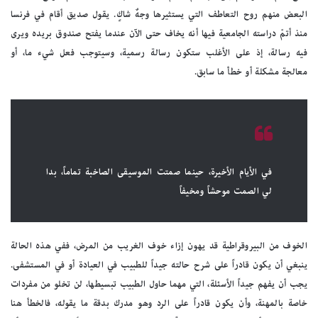
البعض منهم روح التعاطف التي يستثيرها وجهٌ شاكٍ. يقول صديق أقام في فرنسا
منذ أتمّ دراسته الجامعية فيها أنه يخاف حتى الآن عندما يفتح صندوق بريده ويرى
فيه رسالة، إذ على الأغلب ستكون رسالة رسمية، وسيتوجب فعل شيء ما، أو
معالجة مشكلة أو خطأ ما سابق.
في الأيام الأخيرة، حينما صمتت الموسيقى الصاخبة تماماً، بدا
لي الصمت موحشاً ومخيفاً
الخوف من البيروقراطية قد يهون إزاء خوف الغريب من المرض، ففي هذه الحالة
ينبغي أن يكون قادراً على شرح حالته جيداً للطبيب في العيادة أو في المستشفى.
يجب أن يفهم جيداً الأسئلة، التي مهما حاول الطبيب تبسيطها، لن تخلو من مفردات
خاصة بالمهنة، وأن يكون قادراً على الرد وهو مدرك بدقة ما يقوله، فالخطأ هنا