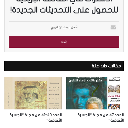
للحصول على التحديثات الجديدة!
أ
د
خ
ل
ب
ر
ي
د
مقالات ذات صلة
ك
ا
ل
إ
ل
ك
ت
ر
العدد 47 من مجلة “الجسرة
العدد 40-41 من مجلة “الجسرة
و
الثقافية”
الثقافية”
ن