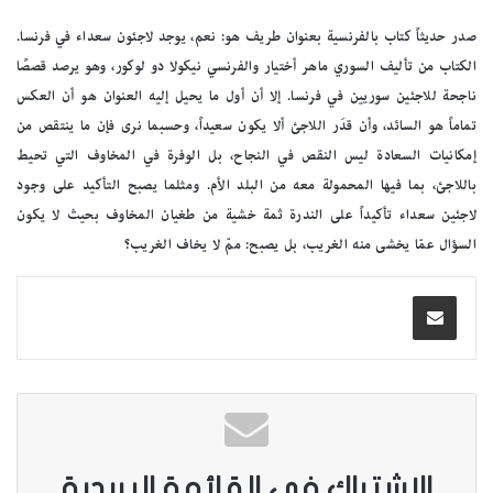
صدر حديثاً كتاب بالفرنسية بعنوان طريف هو: نعم، يوجد لاجئون سعداء في فرنسا.
الكتاب من تأليف السوري ماهر أختيار والفرنسي نيكولا دو لوكور، وهو يرصد قصصًا
ناجحة للاجئين سوريين في فرنسا. إلا أن أول ما يحيل إليه العنوان هو أن العكس
تماماً هو السائد، وأن قدَر اللاجئ ألا يكون سعيداً، وحسبما نرى فإن ما ينتقص من
إمكانيات السعادة ليس النقص في النجاح، بل الوفرة في المخاوف التي تحيط
باللاجئ، بما فيها المحمولة معه من البلد الأم. ومثلما يصبح التأكيد على وجود
لاجئين سعداء تأكيداً على الندرة ثمة خشية من طغيان المخاوف بحيث لا يكون
السؤال عمّا يخشى منه الغريب، بل يصبح: ممّ لا يخاف الغريب؟
الاشتراك في القائمة البريدية