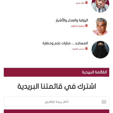
بابكر عيسى
الرواية والعدل والأشرار
إبراهيم عبدالمجيد
المساجد… منارات علم وحضارة
د.زينب المحمود
القائمة البريدية
اشترك في قائمتنا البريدية
أ
د
خ