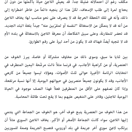
مكلف رغم أن احتمالاته ضئيلة جداً. قد يعيش اللاجئ حياة بأكملها من دون أن
يحتاج لمرة إلى طلب الإسعاف، لكنّ هذا لن ينجيه دائماً من خاطر اضطراره إلى
ذلك، وأنه في تلك اللحظة الحرجة قد لا يتصرف على نحو مناسب لها؛ يخاف اللاجئ
من أنه قد لا يتمكّن من الاستغاثة “لنفسه أو لمقرّبين منه” جيداً بلغة البلد الجديد.
قد تحضر للمقارنة، وعلى سبيل الفكاهة، أن معرفة اللاجئ بالاستغاثة في بلده الأم
قد لا تنجيه أيضاً، فهناك قد لا يكون من أحد ليردّ على رقم الطوارئ.
بين ثنايا ما سبق، وسوى ذلك من مخاوف مشتركة أو خاصة، يبرز الخوف من
العنصرية، أو من كراهية الأجانب. في فرنسا مثلاً نالت مرشّحة اليمين المتطرف في
انتخابات الرئاسة الأخيرة حوالى ثلث الأصوات، وهؤلاء ليسوا جميعاً من كارهي
الأجانب، وقد لا يكونون جميعاً عنصريين في حيواتهم اليومية. إلا أنها نسبة مرتفعة،
وإذا كان نصفهم على الأقل من المتطرفين فعلاً فهذا النصف موجود في الحياة
اليومية للاجئين، وقادر على التنغيص عليهم بما لا يقع تحت طائلة المحاسبة.
من هذا الخوف من العنصرية ينبع خوف آخر، هو الخوف من الجماعة التي ينتمي
إليها اللاجئ، سواء كانت الجماعة الأصغر أو الأكبر. يخاف اللاجئ السوري مثلاً أن
يرتكب لاجئ سوري آخر جريمة في بلد أوروبي، فتصبح الجريمة وصمة للسوريين