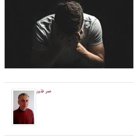
عمر قدّور