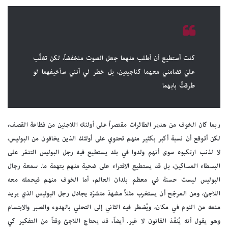
كنت أستطيع أن أطلب منهما جعل الصوت منخفضاً، لكن تغلَّب
عليّ تضامني معهما كناجيتين، بل خطر لي أنني سأخيفهما لو
طرقتُ بابهما
ربما كان الخوف من هدير الطائرات مقتصراً على أولئك اللاجئين من فظاعة القصف،
لكن أتوقع أن نسبة أكبر بكثير منهم تحتوي على أولئك الذين يخافون من البوليس،
لا لذنب ارتكبوه سوى أنهم ولدوا في بلد يستطيع فيه رجل البوليس التنمّر على
البسطاء المساكين، بل قد يستطيع الافتراء على ضحية منهم بتهمة ما. سمعة رجال
البوليس ليست حسنة في معظم بلدان العالم، أما الخوف منهم فيحمله معه
اللاجئ، ومن المرجّح أن يستغرب مثلاً مشهدَ متشرّد يجادل رجل البوليس الذي يريد
منعه من النوم في مكان، ويُضطر فيه الثاني إلى التحلي بالهدوء والصبر والابتسام
وهو يقول أنه يُنفّذ القانون لا غير. أيضاً، قد يحتاج اللاجئ وقتاً من التفكير كي