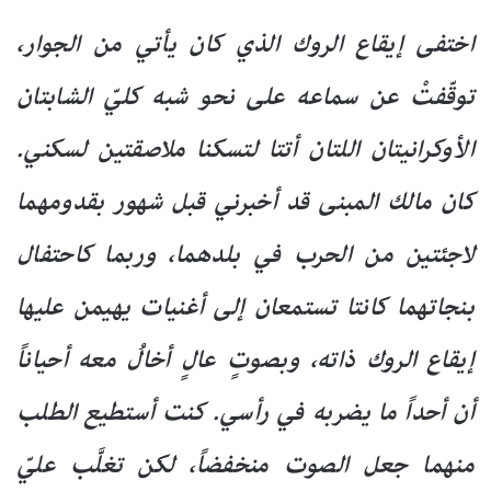
اختفى إيقاع الروك الذي كان يأتي من الجوار،
توقّفتْ عن سماعه على نحو شبه كليّ الشابتان
الأوكرانيتان اللتان أتتا لتسكنا ملاصقتين لسكني.
كان مالك المبنى قد أخبرني قبل شهور بقدومهما
لاجئتين من الحرب في بلدهما، وربما كاحتفال
بنجاتهما كانتا تستمعان إلى أغنيات يهيمن عليها
إيقاع الروك ذاته، وبصوتٍ عالٍ أخالُ معه أحياناً
أن أحداً ما يضربه في رأسي. كنت أستطيع الطلب
منهما جعل الصوت منخفضاً، لكن تغلَّب عليّ