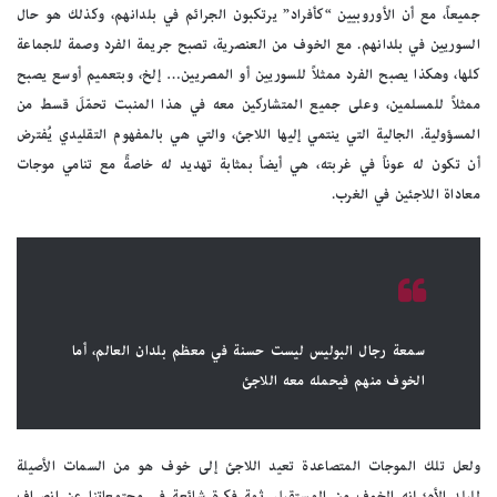
جميعاً، مع أن الأوروبيين “كأفراد” يرتكبون الجرائم في بلدانهم، وكذلك هو حال
السوريين في بلدانهم. مع الخوف من العنصرية، تصبح جريمة الفرد وصمة للجماعة
كلها، وهكذا يصبح الفرد ممثلاً للسوريين أو المصريين… إلخ، وبتعميم أوسع يصبح
ممثلاً للمسلمين، وعلى جميع المتشاركين معه في هذا المنبت تحمّلَ قسط من
المسؤولية. الجالية التي ينتمي إليها اللاجئ، والتي هي بالمفهوم التقليدي يُفترض
أن تكون له عوناً في غربته، هي أيضاً بمثابة تهديد له خاصةً مع تنامي موجات
معاداة اللاجئين في الغرب.
سمعة رجال البوليس ليست حسنة في معظم بلدان العالم، أما
الخوف منهم فيحمله معه اللاجئ
ولعل تلك الموجات المتصاعدة تعيد اللاجئ إلى خوف هو من السمات الأصيلة
للبلد الأم؛ إنه الخوف من المستقبل. ثمة فكرة شائعة في مجتمعاتنا عن انصراف