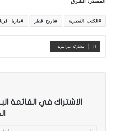
المصدر: الشرق
الكتب_القطرية
تاريخ_قطر
ماريا _فرنان
مشاركة عبر البريد
ب
ا
ل
ص
و
ر
.
الاشتراك في القائمة الب
.
بالصور.. “الجسرة الثقافية” 
ال
“
المكتبات المصرية
ا
ل
أ
ج