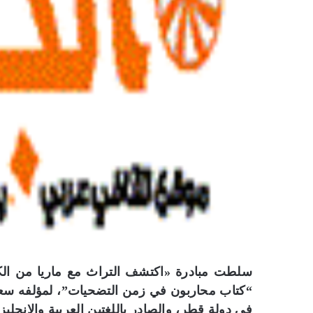
سلطت مبادرة «اكتشف التراث مع ماريا من الك
“كتاب محاربون في زمن التضحيات”، لمؤلفه سعاد
في دولة قطر، والصادر باللغتين العربية والانجليزي