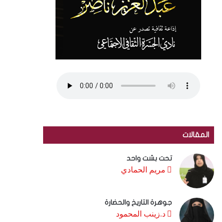
المقالات
تحت بشت واحد
مريم الحمادي
جوهرة التاريخ والحضارة
د.زينب المحمود