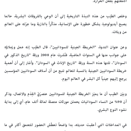
أدمغتهم بفعل الحرارة.
وخلص الطيّب من هذه النبذة التاريخية إلى أن الوعي بالفروقات البشرية، حالما
يصبح أيديولوجيا، يشكل خطورة على الإنسانية، مذكِّراً بالنازية وما جرّته على العالم
من ويلات.
وعن عنوان الندوة، “الخريطة الجينية للسودانيين”، قال الطيّب إنه عمل وزملاؤه
على جوانب منها في السنوات الماضية، فنُشرت عام 2008 ورقة “تاريخ الذكور في
السودان”، تلتها هذه السنة ورقة “تاريخ الإناث في السودان”. وأشار إلى أن أهمية
خريطة السودانيين الجينية بالنسبة للعالم تنبع من أن أسلاف السودانيين المؤسسين
يرجع إليهم جينياً كل البشر في العالم اليوم.
وبيّن الطيب أن ما يميّز الخريطة الجينية للسودانيين عنصرَيْ القِدَم والاتصال، وذكر
أن 90% من النساء السودانيات يحملن مورثات متصلة لمائة ألف عام، أي إلى بداية
نشوء النوع البشري.
في المداخلات التي أعقبت حديثه، بدا واضحاً تعطّش الحضور للتعمق أكثر في ما