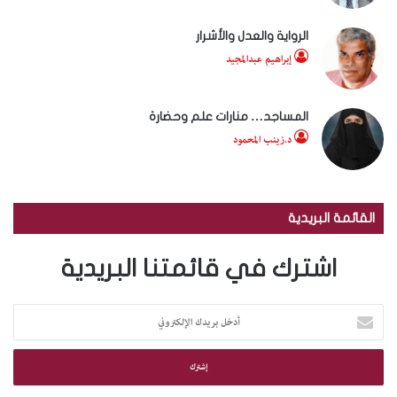
الرواية والعدل والأشرار
إبراهيم عبدالمجيد
المساجد… منارات علم وحضارة
د.زينب المحمود
القائمة البريدية
اشترك في قائمتنا البريدية
أ
د
خ
ل
ب