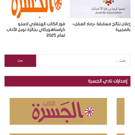
إعلان نتائج مسابقة «رماد العقل»
فوز الكاتب الهنغاري لاسلو
بالفجيرة
كراسناهوركاي بجائزة نوبل للآداب
لعام 2025
ا
ل
ب
ح
إصدارات نادي الجسرة
ث
ع
ن
: