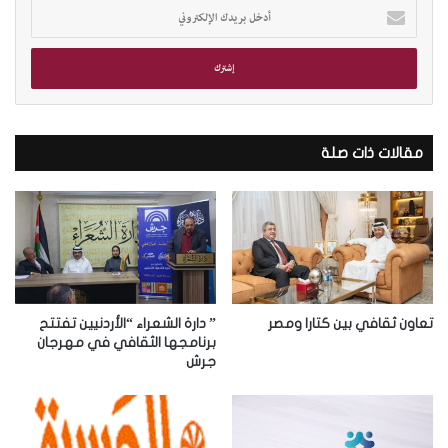
أ
د
خ
ل
ب
ر
ي
د
مقالات ذات صلة
ك
ا
ل
إ
ل
ك
ت
ر
تعاون ثقافي بين كتارا ومصر
” دارة الشعراء “الأردنيين تفتتح
و
برنامجها الثقافي في مهرجان
جرش
ن
ي