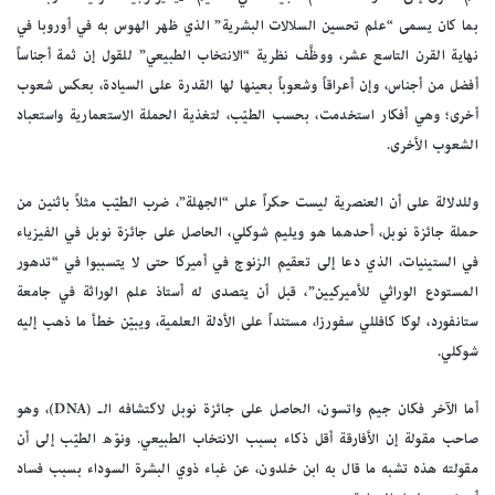
بما كان يسمى “علم تحسين السلالات البشرية” الذي ظهر الهوس به في أوروبا في
نهاية القرن التاسع عشر، ووظَّف نظرية “الانتخاب الطبيعي” للقول إن ثمة أجناساً
أفضل من أجناس، وإن أعراقاً وشعوباً بعينها لها القدرة على السيادة، بعكس شعوب
أخرى؛ وهي أفكار استخدمت، بحسب الطيّب، لتغذية الحملة الاستعمارية واستعباد
الشعوب الأخرى.
وللدلالة على أن العنصرية ليست حكراً على “الجهلة”، ضرب الطيّب مثلاً باثنين من
حملة جائزة نوبل، أحدهما هو ويليم شوكلي، الحاصل على جائزة نوبل في الفيزياء
في الستينيات، الذي دعا إلى تعقيم الزنوج في أميركا حتى لا يتسببوا في “تدهور
المستودع الوراثي للأميركيين”، قبل أن يتصدى له أستاذ علم الوراثة في جامعة
ستانفورد، لوكا كافللي سفورزا، مستنداً على الأدلة العلمية، ويبيّن خطأ ما ذهب إليه
شوكلي.
أما الآخر فكان جيم واتسون، الحاصل على جائزة نوبل لاكتشافه الـ (DNA)، وهو
صاحب مقولة إن الأفارقة أقل ذكاء بسبب الانتخاب الطبيعي. ونوّه الطيّب إلى أن
مقولته هذه تشبه ما قال به ابن خلدون، عن غباء ذوي البشرة السوداء بسبب فساد