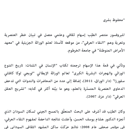
*محفوظ بشرى
للبروفسور منتصر الطيّب إسهام ثقافي وعلمي متصل في تبيان خطر العنصرية
وتعرية وهم “النقاء العرقي”، من موقعه كأستاذ لعلم الوراثة الجزيئية في “معهد
الأمراض المتوطنة” في جامعة الخرطوم.
وتأتي في قمة هذا الإسهام ترجمته لكتاب “الإنسان في الشتات: تاريخ التنوع
الوراثي والهجرات البشرية الكبرى” لعالم الوراثة الإيطالي “لويجي لوكا كافللي
سفورزا” (دار الوراق، 2011)، إضافة إلى عدد من المحاضرات والندوات التي تدحض
الدعاوى العنصرية المتستّرة بالعلم، وهو ما بيَّنه أكثر في كتابه: “تشريح العقل
العرقي” (دار عزة، 2007).
وكان الطيّب قد أشرف على البحث المتعلِّق بالمسح الجيني لسكان السودان الذي
أنجزه الدكتور هشام يوسف الحسن، وأعلنت نتائجه الداحضة لمفهوم النقاء العرقي،
في مؤتمر صحفي عام 2008؛ نتائج حرّكت ساكن المشهد الثقافي السوداني في