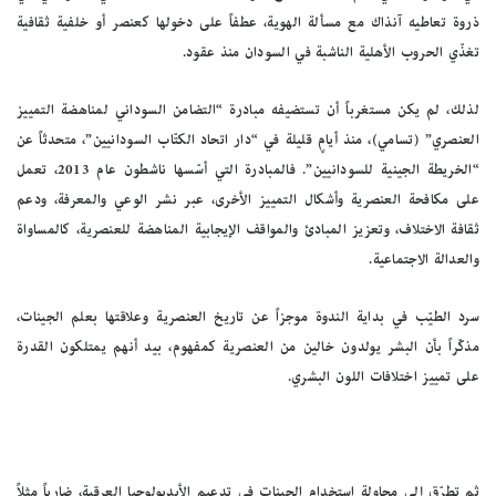
ذروة تعاطيه آنذاك مع مسألة الهوية، عطفاً على دخولها كعنصر أو خلفية ثقافية
تغذّي الحروب الأهلية الناشبة في السودان منذ عقود.
لذلك، لم يكن مستغرباً أن تستضيفه مبادرة “التضامن السوداني لمناهضة التمييز
العنصري” (تسامي)، منذ أيامٍ قليلة في “دار اتحاد الكتّاب السودانيين”، متحدثاً عن
“الخريطة الجينية للسودانيين”. فالمبادرة التي أسّسها ناشطون عام 2013، تعمل
على مكافحة العنصرية وأشكال التمييز الأخرى، عبر نشر الوعي والمعرفة، ودعم
ثقافة الاختلاف، وتعزيز المبادئ والمواقف الإيجابية المناهضة للعنصرية، كالمساواة
والعدالة الاجتماعية.
سرد الطيّب في بداية الندوة موجزاً عن تاريخ العنصرية وعلاقتها بعلم الجينات،
مذكّراً بأن البشر يولدون خالين من العنصرية كمفهوم، بيد أنهم يمتلكون القدرة
على تمييز اختلافات اللون البشري.
ثم تطرّق إلى محاولة استخدام الجينات في تدعيم الأيديولوجيا العرقية، ضارباً مثلاً