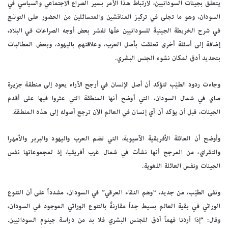
يتعلق بجينات السودانيين، لارتباط هذا الأمر بسير الصراع الاجتماعي والسياسي في
السودان، وهو ما تجلى في تركيز المناقشين والمتسائلين من الحضور على التوسّع
في شرح الخريطة الجينية للسودانيين علّها تفسّر بعض أوجه الصراعات في البلاد،
إضافة إلى أسئلة أخرى تعلقت بأصل العرب، وعلاقتهم باليهود، وبعض المطالبات
بتحديد أدق لمكان نشوء الجنس البشري.
وجاءت ردود الطيّب لتؤكد أن أصل الإنسان في أرجح الآراء يعود إلى منطقة جزيرة
صاي في شمال السودان، التي أوضح أنها المنطقة التي عثروا فيها على أقدم
الجينات، قبل أن يؤكد أن أي إنسان في العالم الآن ترجع أصوله إلى هذه المنطقة.
وأوضح أن العائلة الأفريقية الآسيوية، التي تضم العرب واليهود والبربر والأمهرا
والتقراي، من المرجح أنها نشأت في شمال غرب أفريقيا، إذ لمجموعاتها نفس
الجينات ونفس العائلة اللغوية.
ونفى الطيّب، من جديد، “وهم النقاء العرقي” في السودان، مشدداً على أن التنوع
الوراثي في بقية العالم بسيط جداً مقارنةً بالتنوع الوراثي الموجود في السودان،
وقال: “إذا أردنا فهماً أدق للجنس البشري فلا بد من دراسة جينوم السودانيين.