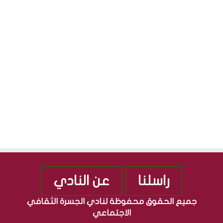
ق
ج
S
ا
م
ف
ه
ي
و
ة
ر
”
ي
م
ة
ن
ا
ذ
ل
2
ع
0
ر
1
ا
0
ق
ي
ة
راسلنا
عن النادي
جميع الحقوق محفوظة لنادي الجسرة الثقافي
الاجتماعي