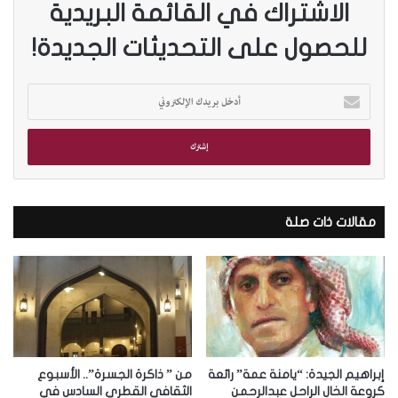
الاشتراك في القائمة البريدية
للحصول على التحديثات الجديدة!
أ
د
خ
ل
ب
ر
ي
د
مقالات ذات صلة
ك
ا
ل
إ
ل
ك
ت
ر
إبراهيم الجيدة: “يامنة عمة” رائعة
من ” ذاكرة الجسرة”.. الأسبوع
و
كروعة الخال الراحل عبدالرحمن
الثقافي القطري السادس في