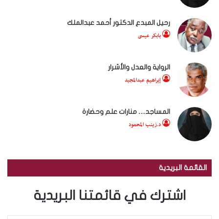
رحيل المبدع الدكتور أحمد عبدالملك
بابكر عيسى
الرواية والعدل والأشرار
إبراهيم عبدالمجيد
المساجد… منارات علم وحضارة
د.زينب المحمود
القائمة البريدية
اشترك في قائمتنا البريدية