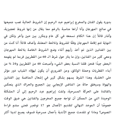
بدوره يقول الفنان والمخرج إبراهيم عبد الرحيم إن الشروط الحالية تصب جميعها
في صالح المهرجان وأنا أراها مناسبة بالرغم مما يقال من إنها شروط تعجيزية،
وأشار قائلاً إن هذا الكلام نسمعه في كل عام ويتكرر بين حين وآخر ولكن في
النهاية تتم إقامة المهرجان وفقًا للشروط وللائحة المعلنة، وأضاف قائلاً: أنا كنت من
بين الفنانين الذين تم أخذ رأيهم أثناء وضع الشروط الخاصة بلائحة المهرجان
ومعي كثير من الفنانين، وإن ما يثار حول شرط الـ 60 من القطريين فربما لم يفهمه
البعض جيدًا فنحن قللنا النسبة بعض الشيء وأصبحت 40 من القطريين و20 % من
أبناء القطريات وحملة الوثائق، ومن الضروري أن يكون لهؤلاء الشباب دور مؤثر
على الخشبة، وهذا الشرط يسهم بشكل كبير في إشعال المنافسة بين الفنانين
والهواة وسيخلق حالة من التنافس الإيجابي بين الجميع والحراك الذي ينعكس
بالفائدة على الحركة المسرحية، ولفت إبراهيم عبد الرحيم إلى أن المشكلة
الوحيدة التي من الممكن أن تواجه جميع المخرجين والفنانين هي ضيق الوقت
خصوصًا أن الموعد النهائي لتقديم الأعمال هو 17 نوفمبر فمتى ستتم قراءة
النصوص؟ وماذا لو تقدمت جميع الأندية بأعمال مسرحية فسوف يصبح لدينا أكثر