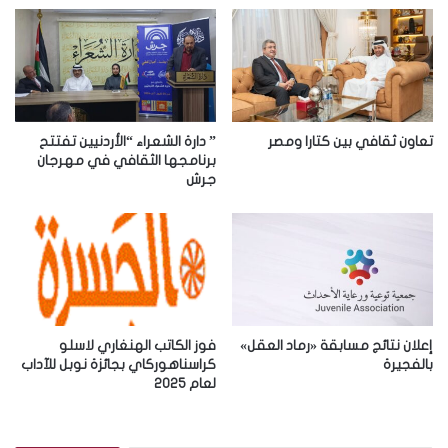
ا
ل
إ
ل
ك
ت
ر
تعاون ثقافي بين كتارا ومصر
” دارة الشعراء “الأردنيين تفتتح
و
برنامجها الثقافي في مهرجان
جرش
ن
ي
إعلان نتائج مسابقة «رماد العقل»
فوز الكاتب الهنغاري لاسلو
بالفجيرة
كراسناهوركاي بجائزة نوبل للآداب
لعام 2025