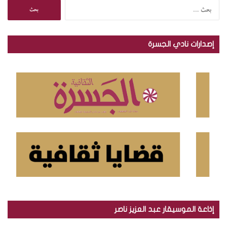
ا
ل
ب
ح
إصدارات نادي الجسرة
ث
ع
ن
:
إذاعة الموسيقار عبد العزيز ناصر