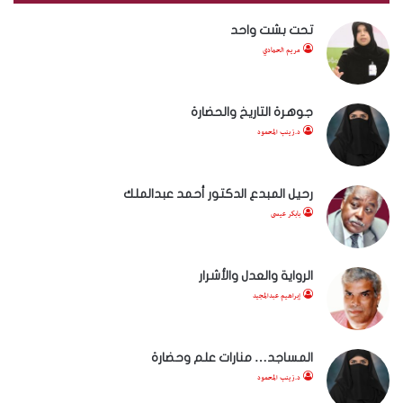
تحت بشت واحد
مريم الحمادي
جوهرة التاريخ والحضارة
د.زينب المحمود
رحيل المبدع الدكتور أحمد عبدالملك
بابكر عيسى
الرواية والعدل والأشرار
إبراهيم عبدالمجيد
المساجد… منارات علم وحضارة
د.زينب المحمود