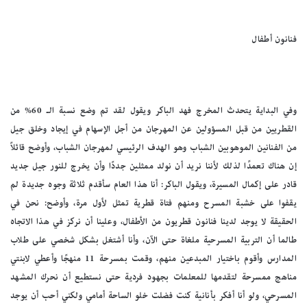
فنانون أطفال
وفي البداية يتحدث المخرج فهد الباكر ويقول لقد تم وضع نسبة الـ 60% من
القطريين من قبل المسؤولين عن المهرجان من أجل الإسهام في إيجاد وخلق جيل
من الفنانين الموهوبين الشباب وهو الهدف الرئيسي لمهرجان الشباب، وأوضح قائلاً
إن هناك تعمدًا لذلك لأننا نريد أن نولد ممثلين جددًا وأن يخرج للنور جيل جديد
قادر على إكمال المسيرة، ويقول الباكر: أنا هذا العام سأقدم ثلاثة وجوه جديدة لم
يقفوا على خشبة المسرح ومنهم فتاة قطرية تمثل لأول مرة، وأوضح: نحن في
الحقيقة لا يوجد لدينا فنانون قطريون من الأطفال، وعلينا أن نركز في هذا الاتجاه
طالما أن التربية المسرحية ملغاة حتى الآن، وأنا أشتغل بشكل شخصي على طلاب
المدارس وأقوم باختيار المبدعين منهم، وقمت بمسرحة 11 منهجًا وأعطي لابنتي
مناهج ممسرحة لتقدمها للمعلمات بجهود فردية حتى نستطيع أن نحرك المشهد
المسرحي، ولو أنا أفكر بأنانية كنت فضلت خلو الساحة أمامي ولكني أحب أن يوجد