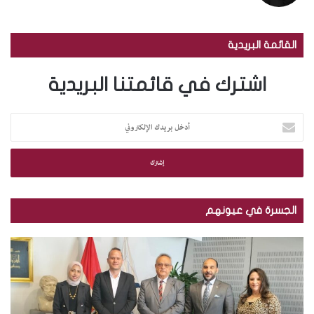
القائمة البريدية
اشترك في قائمتنا البريدية
أ
د
خ
ل
ب
ر
ي
الجسرة في عيونهم
د
ك
م
ب
ا
ك
ا
ل
ت
ل
إ
ب
ص
ل
ة
و
ك