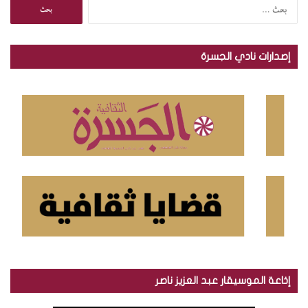
ا
ل
ب
ح
إصدارات نادي الجسرة
ث
ع
ن
:
إذاعة الموسيقار عبد العزيز ناصر