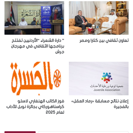
ا
ل
إ
ل
ك
ت
ر
تعاون ثقافي بين كتارا ومصر
” دارة الشعراء “الأردنيين تفتتح
و
برنامجها الثقافي في مهرجان
جرش
ن
ي
إعلان نتائج مسابقة «رماد العقل»
فوز الكاتب الهنغاري لاسلو
بالفجيرة
كراسناهوركاي بجائزة نوبل للآداب
لعام 2025