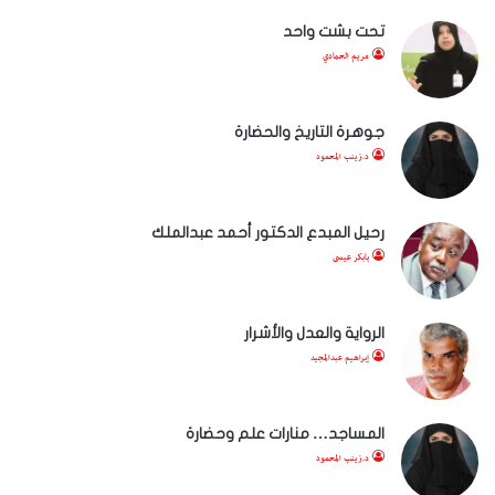
تحت بشت واحد
مريم الحمادي
جوهرة التاريخ والحضارة
د.زينب المحمود
رحيل المبدع الدكتور أحمد عبدالملك
بابكر عيسى
الرواية والعدل والأشرار
إبراهيم عبدالمجيد
المساجد… منارات علم وحضارة
د.زينب المحمود