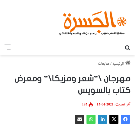
بحث عن
القائ
الرئيسية
/
متابعات
مهرجان \”شعر ومزيكا\” ومعرض
كتاب بالسويس
آخر تحديث: 2021-04-15
185