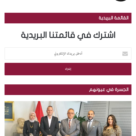
القائمة البريدية
اشترك في قائمتنا البريدية
أ
د
خ
ل
ب
ر
ي
الجسرة في عيونهم
د
ك
م
ب
ا
ك
ا
ل
ت
ل
إ
ب
ص
ل
ة
و
ك