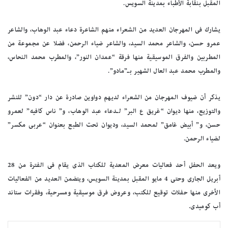
المقبل بنقابة الأطباء بمدينة السويس.
يشارك فى المهرجان العديد من الشعراء منهم الشاعرة دعاء عبد الوهاب، والشاعر
عمرو حسن، والشاعر محمد السيد، والشاعر ضياء الرحمن، فضلا عن مجموعة من
المطربين والفرق الموسيقية منها فرقة “عمدان النور”، والمطرب محمد النحاس،
والمطرب محمد عبد العال الشهير بـ”مادو”.
يذكر أن ضيوف المهرجان من الشعراء لديهم دواوين صادرة عن دار “دون” للنشر
والتوزيع، منها ديوان “غريق ع البر” لـدعاء عبد الوهاب، و” ناس كافيه” لعمرو
حسن، و” أبيض غامق” لمحمد السيد، وديوان تحت الطبع بعنوان “عربى مكسر”
لضياء الرحمن.
ويعد الحفل أحد فعاليات معرض المعدية للكتاب الذى يقام فى الفترة من 28
أبريل الجارى وحتى 4 مايو المقبل بمدينة السويس، ويتضمن العديد من الفعاليات
الأخرى منها حفلات توقيع للكتب، وعروض فرق موسيقية ومسرحية، وفقرات ستاند
أب كوميدى.