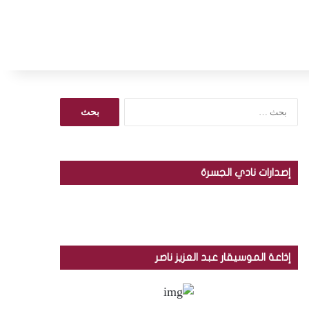
ا
ل
ب
ح
ث
إصدارات نادي الجسرة
ع
ن
:
إذاعة الموسيقار عبد العزيز ناصر