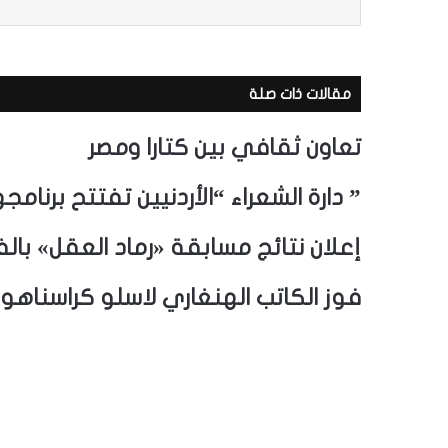
ر
ي
د
ك
مقالات ذات صلة
ا
ل
إ
تعاون ثقافي بين كتارا ومصر
ل
ك
” دارة الشعراء “الأردنيين تفتتح برن
ت
ر
إعلان نتائج مسابقة «رماد العقل» بالف
و
ن
ي
فوز الكاتب الهنغاري لاسلو كراسناهوركاي