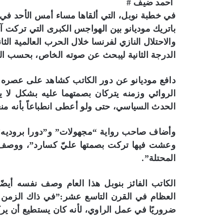
أحمد ضيف #
في خطبة نوبل، التي ألقاها مساء أمس الأحد في 
باتريك موديانو بين الهواجس الكبرى التي تركت آث
والاحتلال النازي لفرنسا خلال الحرب العالمية ال
الدرجة الثانية ليبحث عن صوته الخاص، بحسب البا
دافع موديانو عن دور الكاتب كشاهد على عصره، وق
الروائي وزمنه يتركان بصمتهما عليه بشكل ل
الحدث السياسي، حتى ولو أعطى انطباعاً بأنه منع
وأضاف صاحب رواية “مجهولات” و”دورا بروديه”: 
وعشت فيها تركت بصمتها عليّ كسارد”، ووصف
المحتلة”.
الكاتب الفائز بنوبل هذا العام وصف نفسه أيضًا 
العظام في القرن التاسع عشر:”في ذاك الزمن كان
ضروريًا في عمل الراوي، لأنه كان يستطيع أن يرك