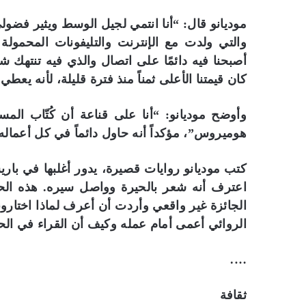
موديانو قال: “أنا انتمي لجيل الوسط ويثير فضول
والتي ولدت مع الإنترنت والتليفونات المحمولة 
أصبحنا فيه دائمًا على اتصال والذي فيه تنتهك ش
كان قيمتنا الأعلى ثمناً منذ فترة قليلة، لأنه يع
وأوضح موديانو: “أنا على قناعة أن كُتّاب ال
هوميروس”، مؤكداً أنه حاول دائماً في كل أعماله
كتب موديانو روايات قصيرة، يدور أغلبها في باريس
اعترف أنه شعر بالحيرة وواصل سيره. هذه الح
الجائزة غير واقعي وأردت أن أعرف لماذا اختارو
الروائي أعمى أمام عمله وكيف أن القراء في الحق
….
ثقافة