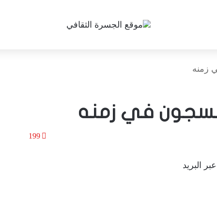
ي زمنه
 مسجون في زمنه
199
بر البريد