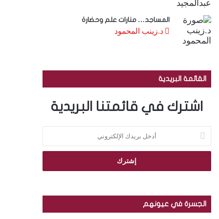
المساجد… منارات علم وحضارة
د.زينب المحمود
القائمة البريدية
اشترك في قائمتنا البريدية
أ
د
خ
ل
ب
ر
ي
د
الجسرة في عيونهم
ك