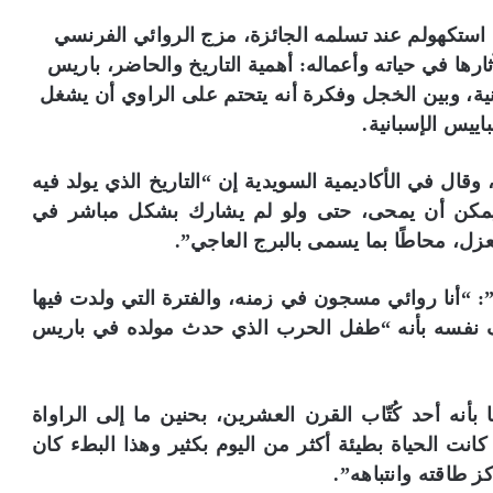
استكهولم عند تسلمه الجائزة، مزج الروائي الفرنسي
ارها في حياته وأعماله: أهمية التاريخ والحاضر، باريس
ثانية، وبين الخجل وفكرة أنه يتحتم على الراوي أن يشغل
ييس الإسبانية.
ال في الأكاديمية السويدية إن “التاريخ الذي يولد فيه
ا يمكن أن يمحى، حتى ولو لم يشارك بشكل مباشر في
زل، محاطًا بما يسمى بالبرج العاجي”.
“أنا روائي مسجون في زمنه، والفترة التي ولدت فيها
 نفسه بأنه “طفل الحرب الذي حدث مولده في باريس
بأنه أحد كُتّاب القرن العشرين، بحنين ما إلى الراواة
ت الحياة بطيئة أكثر من اليوم بكثير وهذا البطء كان
ز طاقته وانتباهه”.