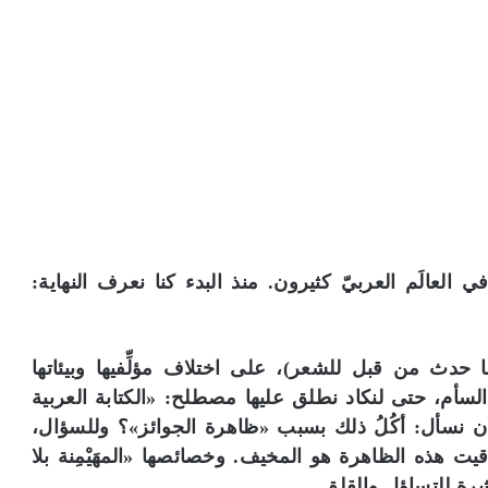
» في العالَم العربيّ كثيرون. منذ البدء كنا نعرف النهاية:
ا حدث من قبل للشعر)، على اختلاف مؤلِّفيها وبيئاتها
سأم، حتى لنكاد نطلق عليها مصطلح: «الكتابة العربية
 نسأل: أكُلُ ذلك بسبب «ظاهرة الجوائز»؟ وللسؤال،
وقيت هذه الظاهرة هو المخيف. وخصائصها «المهَيْمِنة بلا
مثيرة للتساؤل والقلق.