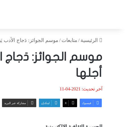
الرئيسية
/
متابعات
/
موسم الجوائز: دَجاج الأدب يَبي
موسم الجوائز: دَجاج ال
أجلها
آخر تحديث: 2021-04-11
فيسبوك
‫X
لينكدإن
مشاركة عبر البريد
الجسرة الثقافية الالكترونية