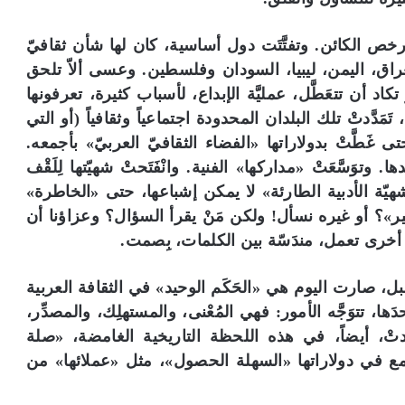
خص الكائن. وتفتَّتَت دول أساسية، كان لها شأن ثقافيّ
عراق، اليمن، ليبيا، السودان وفلسطين. وعسى ألاّ تلحق
كاد أن تتعَطَّل، عمليَّة الإبداع، لأسباب كثيرة، تعرفونها
دَّدتْ تلك البلدان المحدودة اجتماعياً وثقافياً (أو التي
ى غَطَّتْ بدولاراتها «الفضاء الثقافيّ العربيّ» بأجمعه.
ا. وتوَسَّعَتْ «مداركها» الفنية. وانْفَتَحتْ شهيّتها لِلَقْف
شهيّة الأدبية الطارئة» لا يمكن إشباعها، حتى «الخاطرة»
فير»؟ أو غيره نسأل! ولكن مَنْ يقرأ السؤال؟ وعزاؤنا أن
كثيرة أخرى تعمل، مندَسّة بين الكلمات، بِصمت.
 قبل، صارت اليوم هي «الحَكَم الوحيد» في الثقافة العربية
ا، تتوَجَّه الأمور: فهي المُعْنى، والمستهلِك، والمصدِّر،
… وغدتْ، أيضاً، في هذه اللحظة التاريخية الغامضة، «صلة
ع في دولاراتها «السهلة الحصول»، مثل «عملائها» من