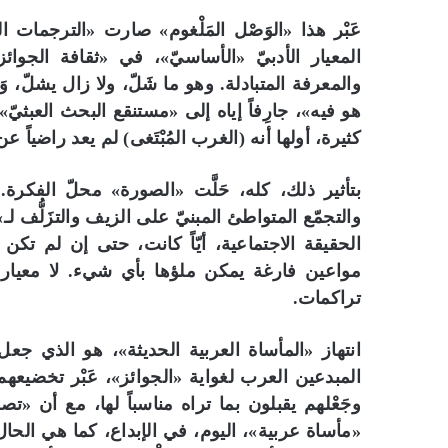
عَبْر هذا «الوَصْل المَلْغوم» صارت «الترجمات
المعيار الأدبيّ «الأساسيّ»، في «ثقافة الجوا
والمعرفة المتبادلة. وهو ما شَلّ، ولا زال يشلّ، 
هو فيه»، جارِفاً إياه إلى «مستنقع البحث العبث
كثيرة، أولها أنه (الغرب المُبْتَغى) لم يعد راضياً ع
بتأثير ذلك، كله، حَلَّت «الصورة» محلّ الفكرة. و
والتجمّع المتواطئ المبنيّ على الزيف والتزَلُّف لـ
الحقيقة الاجتماعية، أيّاً كانت، حتى إن لم تكن 
مواعين فارغة يمكن ملؤها بأي شيء. لا معيار للنقد
تراكمات.
انتهاز «المأساة العربية الحديثة»، هو الذي جعل 
المبدعين العرب لغواية «الجوائز»، عَبْر تخضيعهم ما
وجَعْلهم يقبلون بما تراه مناسباً لها، مع أن «ت
«مأساة عربية»، اليوم، في الإبداع، كما هي الحال ف