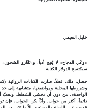
خليل النعيمي
«وَعْي الدجاج» لا يُنتِج أدباً، و«نَقّارو الصُحون
سيكتسح الدولار الكتابة.
حصَل، ذلك، فعلاً. صارت الكتابات الروائية (كم
وشروطها المحلية ومواضيعها، متشابهة إلى حد ال
الواحدة»، من دون أن نخشى الشَطَط. ونحبّ أن
دائماً، أكثر من جواب. وأيّاً يكن الجواب، فإن ت
حَدود» على الإبداع والمبدعين، إلاّ ما نَدَر، هي ال