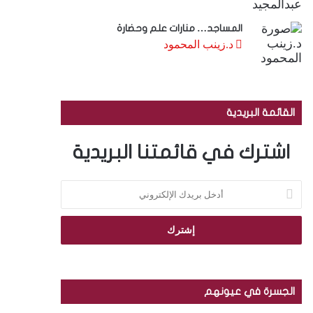
المساجد… منارات علم وحضارة
د.زينب المحمود
القائمة البريدية
اشترك في قائمتنا البريدية
أ
د
خ
ل
ب
ر
ي
د
الجسرة في عيونهم
ك