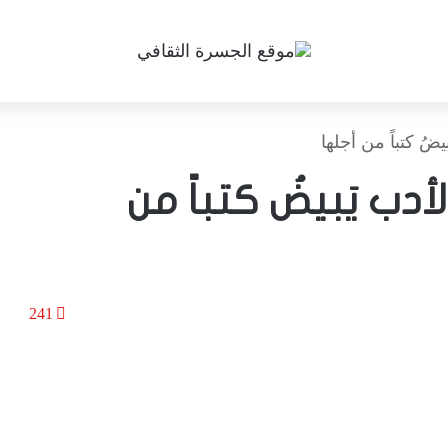
ضُ كتباً من أجلها
أدب يَبيضُ كتباً من
241