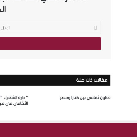
ال
أ
د
خ
ل
ب
ر
ي
د
ك
مقالات ذات صلة
ا
ل
إ
تعاون ثقافي بين كتارا ومصر
” دارة الشعراء “
ل
الثقافي في مه
ك
ت
ر
و
ن