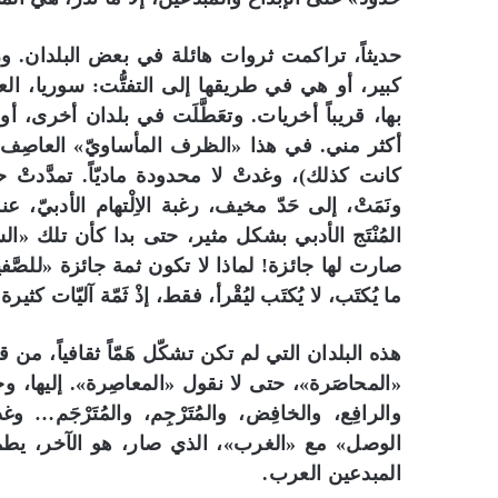
حديثاً، تراكمت ثروات هائلة في بعض البلدان. ور
كبير، أو هي في طريقها إلى التفتُّت: سوريا، ال
بها، قريباً أخريات. وتعَطَّلَت في بلدان أخرى، أو ت
أكثر مني. في هذا «الظرف المأساويّ» العاصِف، تَمَ
كانت كذلك)، وغدتْ لا محدودة ماديّاً. تمدَّدتْ حت
ونَمَتْ، إلى حَدّ مخيف، رغبة الاِلْتهام الأدبيّ، عنده
المُنْتَج الأدبي بشكل مثير، حتى بدا كأن تلك «ال
صارت لها جائزة! لماذا لا تكون ثمة جائزة «للصَّ
ما يُكتَب، لا يُكتَب ليُقْرأ، فقط، إذْ ثَمّة آليّات 
هذه البلدان التي لم تكن تشكّل هَمّاً ثقافياً، من
«المحاصَرة»، حتى لا نقول «المعاصِرة». إليها، وحدَه
والرافِع، والخافِض، والمُتَرْجِم، والمُتَرْجَم
الوصل» مع «الغرب»، الذي صار، هو الآخر، يطم
المبدعين العرب.