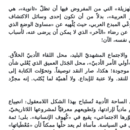
 الهزيلة» التي من المفروض فيها أن تظلّ «ثانوية»، هي
ئز العربية»، بدلاً من أن تكون إحدى وسائل الاكتشاف
وَعْي المبدع العربي، حيث يُلْهيه عن «مساوئ الوضع الذي
يّ» عن رضاء «الآخر» الذي لا يمكن أن يرضى عنه، لأسباب
ن نفسه، الآن!
الاجتماع المشهديّ البليد، محل اللقاء الأدبيّ الخلاّق.
»أولي الأمر الأدبيّ»، محل الجَدَل العميق الذي يُعْلي شأن
موجودة! هكذا، صار النقد توصيفاً. وتحوّلت الكتابة إلى
. ولا عتبة للإبداع. ولا أهميّة لما يُكتَب. إنه مجرَّد
الساحة الأدبية تُستَباح بهذا الشكل اللامعقول: انصِياع
دياً لإرادتها، وتَطويعهم معرفيّاً لمشروعها اللاتاريخيّ،
صوّرها الاجتماعي» يقبع في «كُهوف الإنسانية». بلى! ثمة
ي السياسة. مأساة لم يعد حلّها ممكناً لأن «مُعْطَياتها»