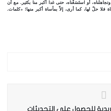
 وتجاهلْناه، أو استَسَغْناه، حتى غدا أكبر منا بكثير. مع أن
 فلا حلّ لها، كما أرى، إلاّ بمأساة أكبر منها! «كلمات.
ريدية للحصول على التحديثات