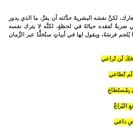
 لكنَّ نفسَه البشريةَ حدَّثته أن يفرَّ، ما الذي يدور
ضربةٌ تُفقده حياتَهُ في لحظةٍ، لكنَّه لا يترك نفسه
جم فرسَهُ، ويقول لها في أبياتٍ ستُخلَّدُ عبر الزَّمان
حَكَ لَن تُراعي
كِ لَم تُطاعي
 بِمُستَطاعِ
ِ اليُراعُ
أَرضِ داعي