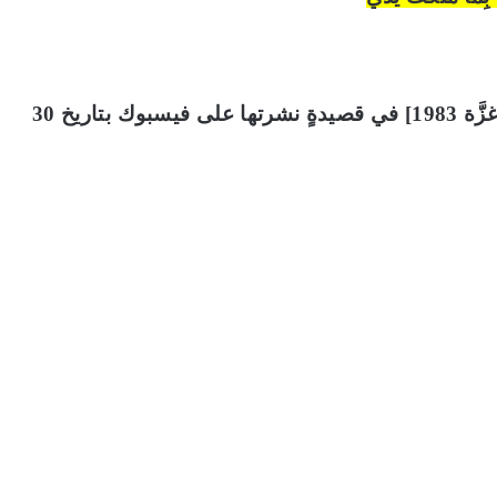
تقول هند جودة [شاعرةٌ فلسطينيةٌ من مواليد غزَّة 1983] في قصيدةٍ نشرتها على فيسبوك بتاريخ 30