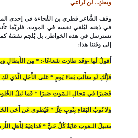
ويحكِ.. لن تُراعي
وقف الشَّاعر قطري بن الفُجاءة في إحدى المعارك،
في ذهنه ليُلقي نفسه في الموت، فلربَّما تأتي 
تسترسل في هذه الخواطر، بل يُلجم نفسَهُ كما يُل
إلى وقتنا هذا:
أَقولُ لَها -وَقَد طارَت شَعاعًا-: * مِنَ الأَبطالِ وَي
فَإِنَّكِ لَو سَأَلتِ بَقاءَ يَومٍ * عَلى الأَجَلِ الَّذي لَ
فَصَبرًا في مَجالِ الـمَوتِ صَبرًا * فَما نَيلُ الخُلودِ
وَلا ثَوبُ البَقاءِ بِثَوبِ عِزٍّ * فَيُطوى عَن أَخي الخَنع
سَبيلُ الـمَوتِ غايَةُ كُلِّ حَيٍّ * فَداعِيَهُ لِأَهلِ ال