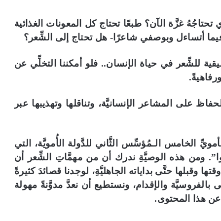
ذي تحتاجُهُ غزَّة الآن؟ طبعًا تحتاج كل المعونات الغذائية
يما أتساءل وبوصفي شاعرًا- هل تحتاج إلى الشِّعر؟
يقية للشِّعر في حياة الإنسان.. فلو أمكننا التخلِّي عن
رفاهيةً.
لحفاظ على المشاعر الإنسانيَّة، وتناقلها وتهذيبها عبر
ِّ الخامس الـمُؤسِّس الثَّاني للدَّولة الأُمويَّة، التي
ُوا”. ومن هذه الوصيَّةِ ندرك أن من مهمَّاتِ الشِّعر أن
ا وقبلها حتَّى بداياته الجاهليَّةِ، لوجدنا قصائدَ كثيرةً
 بالفروسيَّة والإقدام، ونستطيع أن نعدَّ مدوَّنةً مهولة
 عن هذا المحتوى.