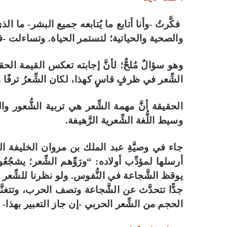
فكَّرتُ -وأنا أتابع ما يُتابعه جميع البشر- ما ال
والصحية والحياتية؛ لتستمر الحياة. وتساءلت -ف
وهو سؤالٌ مُلحٌّ؛ لأنَّ إجابته تعكس القيمة الحق
الشِّعر في ظرفٍ قاسٍ كهذا، لكان الشِّعرُ ترفًا و
الحقيقة أنَّ مهمة الشِّعر هي تربية الشُّعور وا
وسيط اللُّغة الشِّعرية الرَّهيفة.
جاء في وصيَّةِ عبد الملك بن مروان الخليفة الأموي
أرسلها لمؤدِّب أولاده: “ورَوِّهم الشِّعر؛ يشجُع
يوقظ الشَّجاعة في النُّفوس. ولو نظرنا للشِّعر وقته
جدًّا تتحدَّث عن الشَّجاعة وتصف الحرب، وتتغنَّى
الحجم من الشِّعر الحربي -إن جاز التعبير بهذا-