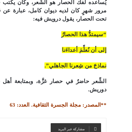
يُساعده لفكِّ الحصار هو الشِّعر، وكان يكتب قصا
مرور شهرٍ كان لديه ديوان كامل، عبارة عن ق
تحت الحصار، يقول درويش فيه:
“سيمتدُّ هذا الحصارُ
إلى أن نُعلِّمَ أعداءَنا
نماذجَ من شِعرنا الجاهلي”.
الشِّعر حاضرٌ في حصار غزَّة، وبمتابعة أهل
دوريش.
**المصدر: مجلة الجسرة الثقافية. العدد: 63
مشاركة عبر البريد