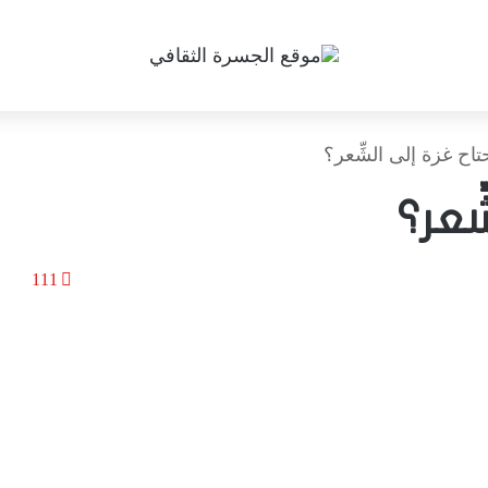
اح غزة إلى الشِّعر؟
ِعر؟
111