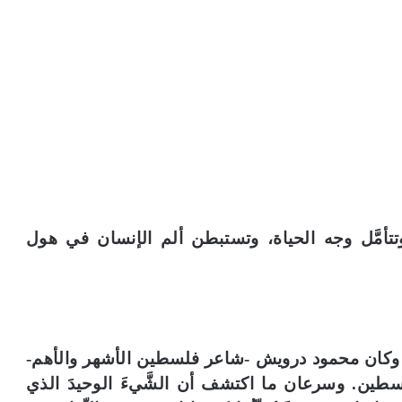
أمَّل وجه الحياة، وتستبطن ألم الإنسان في هول
ٍ رهيبٍ، وكان محمود درويش -شاعر فلسطين الأشهر والأهم-
لسطين. وسرعان ما اكتشف أن الشَّيءَ الوحيدَ الذي