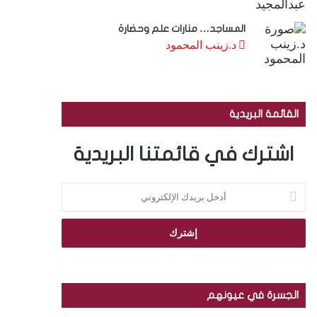
المساجد… منارات علم وحضارة
د.زينب المحمود
القائمة البريدية
اشترك في قائمتنا البريدية
أ
د
خ
ل
ب
ر
ي
د
الجسرة في عيونهم
ك