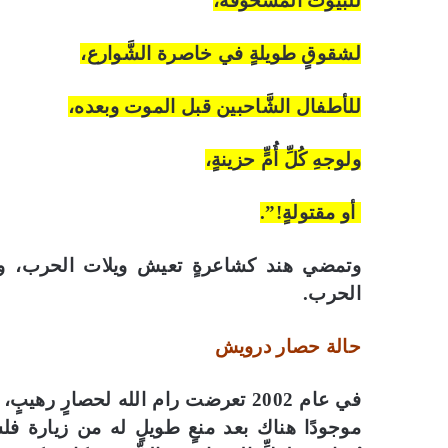
للبيوت المسحوقة،
لشقوقٍ طويلةٍ في خاصرة الشَّوارع،
للأطفال الشَّاحبين قبل الموت وبعده،
ولوجهِ كُلِّ أُمٍّ حزينةٍ،
أو مقتولةٍ!”.
وتمضي هند كشاعرةٍ تعيش ويلات الحرب، وتت
الحرب.
حالة حصار درويش
في عام 2002 تعرضت رام الله لحصار
موجودًا هناك بعد منعٍ طويلٍ له من زيارة ف