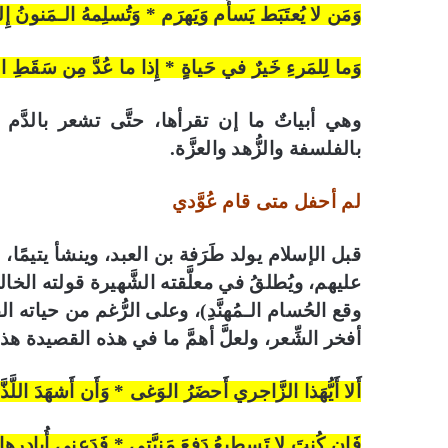
وَمَن لا يُعتَبَط يَسأَم وَيَهرَم * وَتُسلِمهُ الـمَنونُ إِ
وَما لِلمَرءِ خَيرٌ في حَياةٍ * إِذا ما عُدَّ مِن سَقَطِ ال
وهي أبياتٌ ما إن تقرأها، حتَّى تشعر بالدَّ
بالفلسفة والزُّهد والعزَّة.
لم أحفل متى قام عُوَّدي
قبل الإسلام يولد طَرَفة بن العبد، وينشأ يتيمًا
عليهم، ويُطلقُ في معلَّقته الشَّهيرة قولته الخ
وقع الحُسام الـمُهنَّدِ)، وعلى الرُّغم من حياته القص
أفخر الشِّعر، ولعلَّ أهمَّ ما في هذه القصيدة هذه
أَلا أَيُّهَذا الزَّاجري أَحضَرُ الوَغى * وَأَن أَشهَدَ اللّ
فَإِن كُنتَ لا تَسطِيعُ دَفعَ مَنيَّتي * فَدَعني أُبادِرها