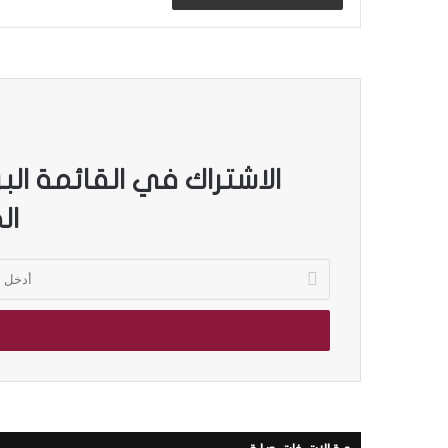
الاشتراك في القائمة الب
ال
أ
د
خ
ل
ب
ر
ي
د
ك