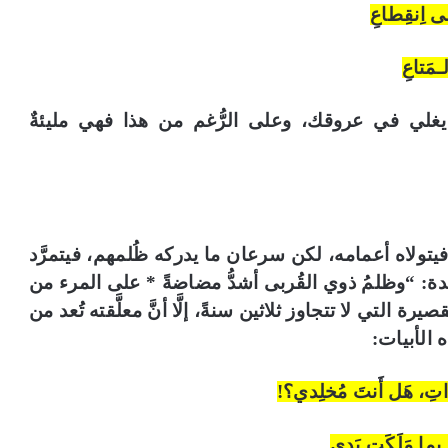
لى اِنقِطاعِ
ـمَتاعِ
م يغلي في عروقك، وعلى الرُّغم من هذا فهي مليئةٌ
، فيتولاه أعمامه، لكن سرعان ما يدركه ظُلمهم، فيتمرَّد
الدة: “وظلمُ ذوي القُربى أشدُّ مضاضةً * على المرء من
يرة التي لا تتجاوز ثلاثين سنةً، إلَّا أنَّ معلَّقته تُعد من
 الأبيات:
َذَّاتِ، هَل أَنتَ مُخلِدي؟!
 بِما مَلَكَت يَدي