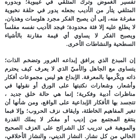
تفسير الغموض وترك المتلقي في غيبوية؛ وبدوره
المتلقي يثأر من الأديب بجعله يدور في حلقة نخبوية
مفرغة منه، إلى أن يصبح الفكر مجرد هلوسات وهذيان،
لا يطلع عليه إلا فئة محدودة؛ فيجد الأديب نفسه مفلساً
ويصبح الفكر لا يساوي أي قيمة مقارنة بالأشياء
السطحية والنشاطات الأخرى.
إن المبدع الذي يرافق إبداعه الغرور وتضخم الذات؛
يتساوى مع الجاهل والأميّ الذي لا يعرف كيف يحترم
ذاته ويكّرمها بالمعرفة. الإبداع هو ليس مجموعات أفكار
وأشعار، وشعارات نكتبتها على الورق أو نقولها في
مناظرات أدبية وفكرية؛ إنما هي حالة خلق جديد ،
تتجسد بها الأفكار الإبداعية على الواقع، ومن شأنها أن
تغير المفاهيم الخاطئة، وايقاف نزف الحروب؛ وإلا فبما
ينتفع المجتمع من إديب أو مفكر لا يملك القدرة
والموهبة في تدريب كل الشرائح على العزف الصحيح
الخالي من كل نشاز. النشاز الديني، والنشاز الأخلاقي،