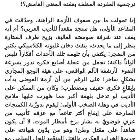
نرجسية المفردة المغلفة بعقدة المعنى الغامض؟!
إذا تجولت ما بين صفوف الأزمة الراهنة، وحدّقتَ في
المقاعد الأولى، هل ستجد مقعداً للأديب العربي؟ أم أنه
يقف عند شرفة صومعته العالية، يزيح طرف الستارة
ينظر إلى ما يحدث، ينفث دخان غليونه الكلاسيكي بكثيرٍ
من الضجر! يكتفي بأن تلهمه تلك الأحداث أفكاراً تلبس
ألواناً داكنة؛ تجعل من عجلة أصابع فكره تدور بسرعة
الضوء لأرشفة الألم الواقعي، على هيئة الوجع المجازي
بشكلٍ ساخر! على الرغم من أن أزمة الفوضى بدأت
بإيقاعٍ فكري خفيف ومضطرب؛ وكان من الممكن على
الأديب لو تدخل بلهفة أكبر مما ظهرت عليها ملامح
الأديب في وهلة الصخب الأولى؛ ليقوم بدوزّنة الكمنجات
الصارخة على إيقاع أكثر تناغماً مع عزفه كأديب من
عزفٍ فوضويّ به نشاز يزخ بأمطار الموت. لا أن يكون
شاهداً على مقتل وطن! وهو من يدّون شهادته على
جريمة الخراب الفكري والقتل المتعّمد للحل السلمي مع