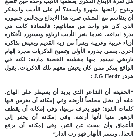
هل ثمرة الإبداع الفكري يقطفها الأديب وحده حين تنضج
وتفوح رائحتها بشهرة واسعة؟ أم على الأديب والمفكر
أن يتقاسم مع المتلقي ثمرة هذا الابداع ويجالس جمهوره
الذي كان هو واحد من معاناتهم؛ فالمعاناة كانت هي
بذرة ابداعه. عندما يغير الأديب ازياؤه ويستورد لأفكاره
أزياء غريبة وغربية ويتبرأ من زيه القديم ويعيش بذاكرة
أخرى. ينسى جذوره الأولى وتصبح الذكريات مجرد إلهام
تاريخي تستمد منها مخيليته الخصبة مادته؛ لكنه في
الواقع يتنكر ممن كان يعيش معهم تلك الذكريات. يقول
هردر J.G Herdr :
“الحقيقة أن الشاعر الذي يريد أن يسيطر على البيان،
عليه أن يظل مخلصاً لأرضه وفي إمكانه أن يغرس فيها
كلمات القوة؛ فهو يعرف تربتها، وفي إمكانه أن يقطف
الزهور منها لأنها أرضه. وفي إمكانه أن يحفر إلى
الأعماق وأن يبحث عن التبر، وفي إمكانه أن يرفع
الجبال ويسير الأنهار فهو رب الدار”