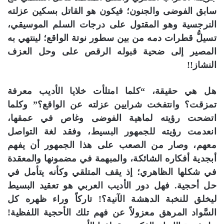
سابق الفوضى والجنون؛ فيكون هو القاتل بسكين عزلته
النرجسية وهو المقتول على درجات السلم الموسيقي،
تسيلُّ قطرات دمه من بين سطور نوتة الواقع؛ لينتهي به
المصير إلى ضحية قبوله الرقص على وحل العزف
النشاز!!
هل هي حقيقة، “كلما امتلأت خلايا الأديب معرفة
تمزقت؟ وانتفخت شرايين عزلته عن الواقع؟” وكلما
اتضحت رؤيته لماهية الفوضى وغاص في عمقها،
انعدمت رؤيته للجمهور البسيط، وفقد لغة التواصل
معهم، وصار من الصعب على هذا الجمهور أن يفهم
أبجدية أفكاره الشائكة، والمبهمة في مضمونها والمعقدة
في شكلها الظاهري؛ إذ يقف المتلقي وكأنه يتأمل في
حل أحجية. فهل دور الأديب العربي هو تعقيد البسيط
ليخلق للنخبة الدهشة الآنية؟! تاركاً وراء ظهره كل
السَّواد المرهق معزولاً عن فهم تلك الأحجية اللفظية!