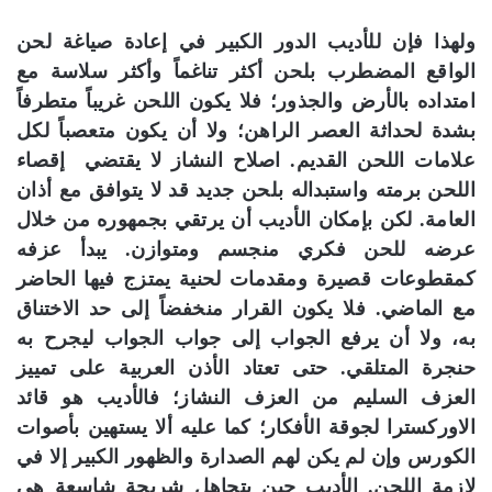
ولهذا فإن للأديب الدور الكبير في إعادة صياغة لحن
الواقع المضطرب بلحن أكثر تناغماً وأكثر سلاسة مع
امتداده بالأرض والجذور؛ فلا يكون اللحن غريباً متطرفاً
بشدة لحداثة العصر الراهن؛ ولا أن يكون متعصباً لكل
علامات اللحن القديم. اصلاح النشاز لا يقتضي إقصاء
اللحن برمته واستبداله بلحن جديد قد لا يتوافق مع أذان
العامة. لكن بإمكان الأديب أن يرتقي بجمهوره من خلال
عرضه للحن فكري منجسم ومتوازن. يبدأ عزفه
كمقطوعات قصيرة ومقدمات لحنية يمتزج فيها الحاضر
مع الماضي. فلا يكون القرار منخفضاً إلى حد الاختناق
به، ولا أن يرفع الجواب إلى جواب الجواب ليجرح به
حنجرة المتلقي. حتى تعتاد الأذن العربية على تمييز
العزف السليم من العزف النشاز؛ فالأديب هو قائد
الاوركسترا لجوقة الأفكار؛ كما عليه ألا يستهين بأصوات
الكورس وإن لم يكن لهم الصدارة والظهور الكبير إلا في
لازمة اللحن. الأديب حين يتجاهل شريحة شاسعة هي