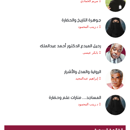
مريم الحمادي
جوهرة التاريخ والحضارة
د.زينب المحمود
رحيل المبدع الدكتور أحمد عبدالملك
بابكر عيسى
الرواية والعدل والأشرار
إبراهيم عبدالمجيد
المساجد… منارات علم وحضارة
د.زينب المحمود