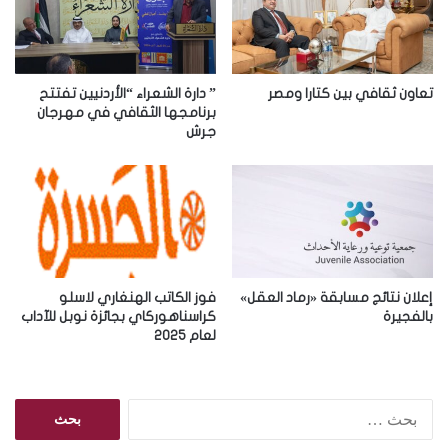
إ
ل
ك
ت
ر
تعاون ثقافي بين كتارا ومصر
” دارة الشعراء “الأردنيين تفتتح
و
برنامجها الثقافي في مهرجان
ن
جرش
ي
إعلان نتائج مسابقة «رماد العقل»
فوز الكاتب الهنغاري لاسلو
بالفجيرة
كراسناهوركاي بجائزة نوبل للآداب
لعام 2025
ا
ل