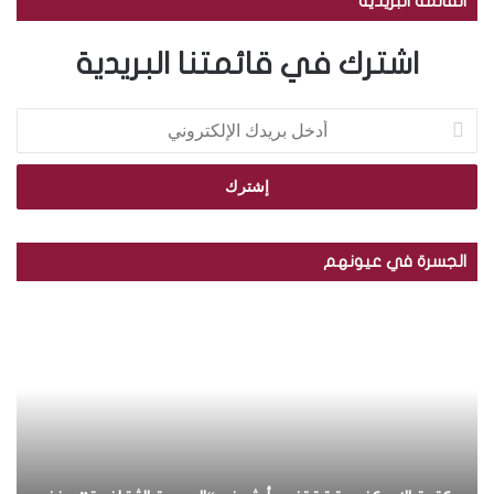
القائمة البريدية
اشترك في قائمتنا البريدية
أ
د
خ
ل
ب
ر
ي
الجسرة في عيونهم
د
ك
ب
ا
ا
ل
ل
إ
ص
ل
و
ك
ر
ت
.
ر
.
و