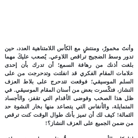
وأنتَ مخمورٌ، ومنتشٍ مع الكأس اللامتناهية العدد، حين
تدور وسط الضجيج تراقص اللاوعي. يُصعب عليكَ مهما
بلغت أذنك من رهافة السمع؛ أن تدرك بأن إحدى
علامات المقام الفكري قد انفلتت وتدحرجت من على
السلم الموسيقي؛ فوقعت تتدحرج على بلاط العزف
النشاز، فتكّسرت بعض من أسنان المقام الموسيقي. في
ظل هذا الصخب وفوضى الأقدام التي تقفز، والأجساد
المتمايلة، والأنفاس التي يتصاعد منها بخار النشوة حد
الثمالة! كيف لك أن تميز بأنك طوال الوقت كنت ترقص
من ضمن الجميع على العزف النشاز؟!