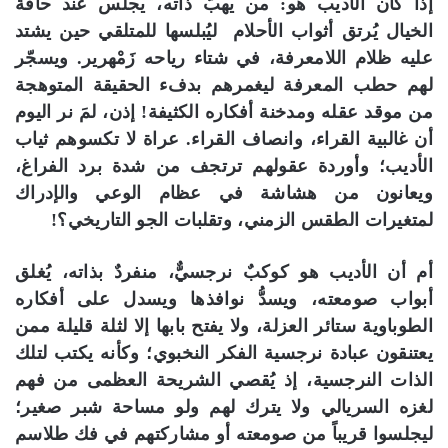
إذا كان الأديب هو: من يهبُّ ذاته، يجلس عند حافة
الخيال يُرتق أثواب الأحلام ليُبلسها للمتلقي حين يشتد
عليه ظلام اللامعرفة، في شتاء رياحه زَمْهرير. ويسجّر
لهم حطب المعرفة ليغمرهم بدفء الحقيقة المتوهجة
من موقد عقله ومدخنة أفكاره الكثيفة! إذن، لمَ نر اليوم
أن غالبية القراء، وانصاف القراء. عراة لا تكسوهم ثياب
الأديب؛ وأوردة عقولهم ترتجف من شدة برد الفراغ،
ويعانون من هشاشة في عظام الوعي والإدراك
لمتغيرات الطقس الزمني، وتقلبات الجو التاريخي؟!
أم أن الأديب هو كوكبٌ نرجسيٌّ، منفردٌ بذاته، يُغلق
أبواب صومعته، ويسدُّ نوافذها ويسدل على أفكاره
الطوباوية ستائر العزلة، ولا يفتح بابها إلا لثلة قليلة ممن
يعتنقون عبادة نرجسية الفكر النخبوي؛ وكأنه يكتب لتلك
الذات النرجسية، إذ يُقصي الشريحة العظمى من فهم
لغزه السريالي ولا يترك لهم ولو مساحة شبر صغير؛
ليجلسوا قريباً من صومعته أو مشاركتهم في فك طلاسم