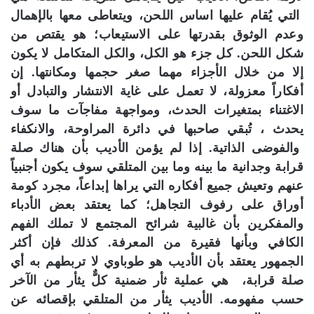
التي يُقام عليها اساس اللحن، ويتعاطى معها بالإهمال
وعدم الوثوق بقدرتها على الاستيعاب؛ هو يقتص من
شكل اللحن. كل جزء هو الكل، والكل المتكامل لا يكون
إلا من خلال الأجزاء مهما صغر حجمها ومكانتها. إن
أفكاراً معزولة، لا تعمل على غاية الانتشار والتبادل أو
الاغتناء بمتغيرات الحدث، ومواجهة مفاجآت ما سوف
يحدث ، تُبقي صاحبها في دائرة المراوحة، والانكفاء
والفوضى الذاتية. إذا لم يؤمن الأديب بأن هناك صلة
قرابة وجدانية ما بينه وما بين المتلقي سوف يكون أجنبياً
عنهم وتعيش جميع أفكاره التي يراها إبداعاً، مجرد كومة
أوراق على رفوف التجاهل؛ كما يعتقد بعض الأدباء
والمفكرين بأن غالبية شرائح المجتمع لا تملك الفهم
الكافي وبأنها فقيرة من المعرفة. كذلك فإن أكثر
الجمهور يعتقد بأن الأديب هو طوباوي لا تربطهم به أي
صلة قرابة، هي عملية ثأر ضمنية كلٌّ يثأر من الآخر
حسب مفهومه. الأديب يثأر من المتلقي بإقصائه عن