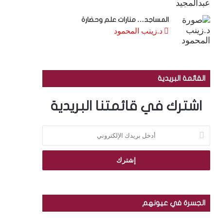
المساجد… منارات علم وحضارة
د.زينب المحمود
القائمة البريدية
اشترك في قائمتنا البريدية
أ
د
خ
ل
ب
ر
ي
د
الجسرة في عيونهم
ك