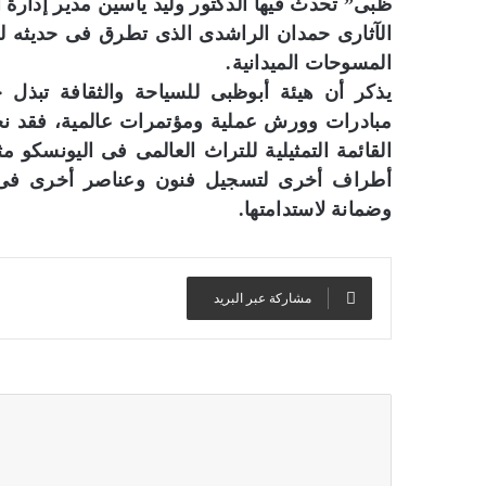
ظبى” تحدث فيها الدكتور وليد ياسين مدير إدارة ال
الآثارى حمدان الراشدى الذى تطرق فى حديثه لج
المسوحات الميدانية.
يذكر أن هيئة أبوظبى للسياحة والثقافة تبذل 
مبادرات وورش عملية ومؤتمرات عالمية، فقد ن
القائمة التمثيلية للتراث العالمى فى اليونسكو 
أطراف أخرى لتسجيل فنون وعناصر أخرى فى الق
وضمانة لاستدامتها.
مشاركة عبر البريد