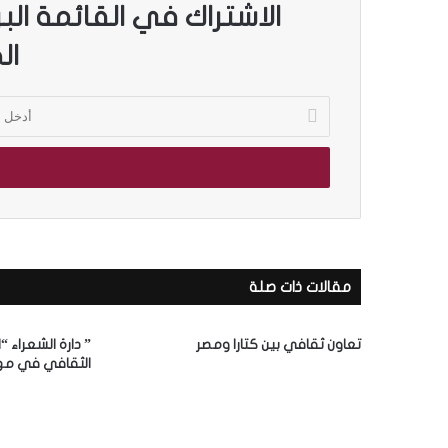
الاشتراك في القائمة الب
ال
أ
د
خ
ل
ب
ر
ي
د
ك
مقالات ذات صلة
ا
ل
إ
تعاون ثقافي بين كتارا ومصر
” دارة الشعراء “
ل
الثقافي في مه
ك
ت
ر
و