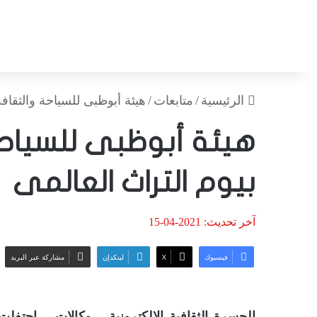
الرئيسية
/
متابعات
/
هيئة أبوظبى للسياحة والثقافة
هيئة أبوظبى للسياح
بيوم التراث العالمى
آخر تحديث: 2021-04-15
فيسبوك
‫X
لينكدإن
مشاركة عبر البريد
الجسرة الثقافية الالكترونية – وكالات – احتفلت