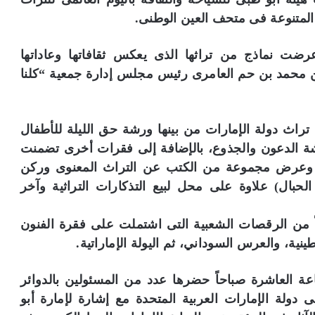
لمتنوعة فى متحف العين الوطنى.
رضت نماذج من تراثها الذى يعكس ثقافاتها وعاداتها
ن محمد بن حم العامرى رئيس مجلس إدارة جمعية “كلنا
ث دولة الإمارات من بينها ورشة حق الليلة للأطفال
شة الدعون والجذوع، بالإضافة إلى فقرات أخرى تضمنت
وار وعرض مجموعة من الكتب عن التراث المعنوى وركن
لحبال) علاوة على محل لبيع التذكارات التراثية وآخر
 من الرقصات الشعبية التى اشتملت على فقرة الفنون
نية، والعرس السوداني، ثم اليولة الإماراتية.
عة العاشرة صباحاً حضرها عدد من المسئولين بالدوائر
ى دولة الإمارات العربية المتحدة مع إشارة لإمارة أبو