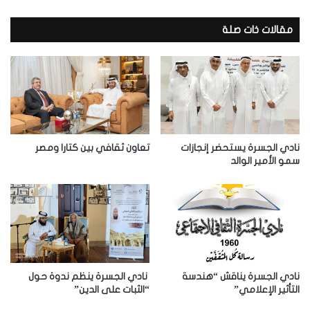
ر
ي
د
مقالات ذات صلة
ك
ا
ل
إ
ل
ك
ت
ر
نادي الجسرة يستحضر إنجازات
تعاون ثقافي بين كتارا ومصر
و
سمو الأمير الوالد
ن
ي
نادي الجسرة يناقش “هندسة
نادي الجسرة ينظم ندوة حول
التأثير الإعلامي”
“الثبات على الدين”