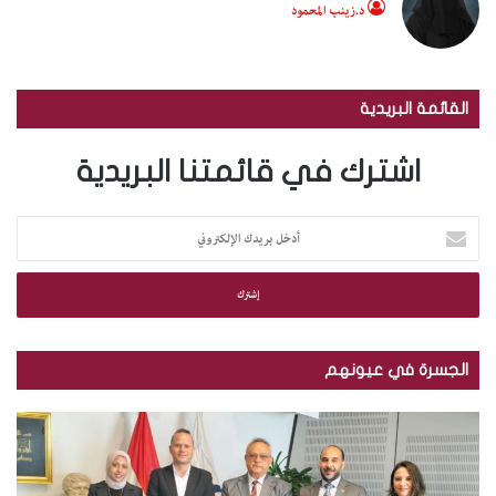
د.زينب المحمود
القائمة البريدية
اشترك في قائمتنا البريدية
أ
د
خ
ل
ب
ر
ي
الجسرة في عيونهم
د
ك
م
ب
ا
ك
ا
ل
ت
ل
إ
ب
ص