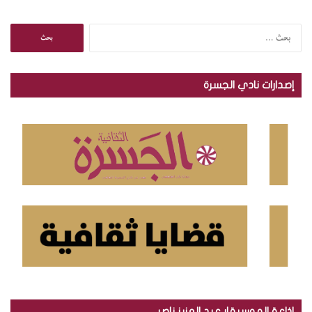
ا
ل
ب
ح
إصدارات نادي الجسرة
ث
ع
ن
:
إذاعة الموسيقار عبد العزيز ناصر