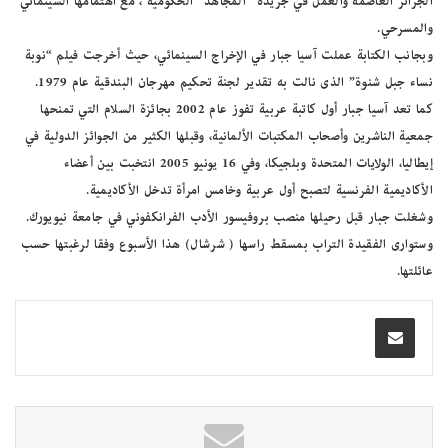
الجزائر العاصمة والعمل في جريدة “المجاهد” الحكومية ، مع اهتمامها السينمائي
والمسرحي.
وبجانب الكتابة عملت آسيا جبار في الإخراج السينمائي، حيث أخرجت فيلم “نوبة
نساء جبل شنوة” الذى نالت به تقدير لجنة تحكيم مهرجان البندقية عام 1979.
كما تعد آسيا جبار أول كاتبة عربية تفوز عام 2002 بجائزة السلام التي تمنحها
جمعية الناشرين وأصحاب المكتبات الألمانية، وقبلها الكثير من الجوائز الدولية في
إيطاليا، الولايات المتحدة وبلجيكا، وفي 16 يونيو 2005 انتخبت بين أعضاء
الأكاديمية الفرنسية لتصبح أول عربية وخامس امرأة تدخل الأكاديمية.
وشغلت جبار قبل رحيلها منصب بروفيسور الأدب الفرانكفوني في جامعة نيويورك.
وستوارى الفقيدة التراب بمسقط راسها ( شرشال) هذا الأسبوع وفقا لرغبتها حسب
عائلتها.