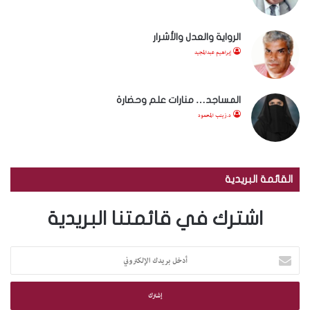
الرواية والعدل والأشرار
إبراهيم عبدالمجيد
المساجد… منارات علم وحضارة
د.زينب المحمود
القائمة البريدية
اشترك في قائمتنا البريدية
أ
د
خ
ل