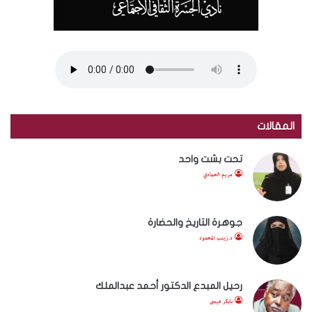
المقالات
تحت بشت واحد
مريم الحمادي
جوهرة التاريخ والحضارة
د.زينب المحمود
رحيل المبدع الدكتور أحمد عبدالملك
بابكر عيسى