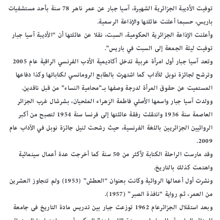
توفيت الأديبة الجزائرية الشهيرة، آسيا جبار عن عمر ناهر 78 سنة بأحد مستشفيات
باريس، حسبما أعلنت عائلتها والإذاعة الرسمية.
وأعلنت الإذاعة الجزائرية الحكومية، السبت، نقلا عن عائلتها أن “الأديبة آسيا جبار
توفيت ليلة الجمعة إلى السبت في باريس”.
وتعد آسيا جبار أول امرأة عربية تدخل أكاديمية الأدب الفرنسي الراقية عام 2005
وترشح لجائزة نوبل للآداب كما اشتهرت بالطابع الرومانسي لكتاباتها وكذا دفاعها
المستميت عن حقوق المرأة لدرجة وصفها بـ”محامية النساء” من قبل ناقدين.
وولدت آسيا جبار واسمها الأصلي فاطمة الزهراء الملحيان، بشرشال غرب الجزائر
العاصمة سنة 1936 وانتقلت رفقة عائلتها إلى فرنسا سنة 1954 لتصبح من أكبر
الروائيين الجزائريين باللغة الفرنسية، حيث رشحت لنيل جائزة نوبل في الآداب عام
2009.
وقد مارست الراحلة الكتابة لأكثر من 50 سنة كما أخرجت عدة أعمال سينمائية
واهتمت كذلك بالتاريخ.
ونشرت أول أعمالها الروائية وكانت بعنوان “العطش” (1953) ولم تتجاوز العشرين
من العمر، ثم رواية “نافذة الصبر” (1957).
وبعد استقلال الجزائرعام 1962 توزعت جبار بين تدريس مادة التاريخ فى جامعة