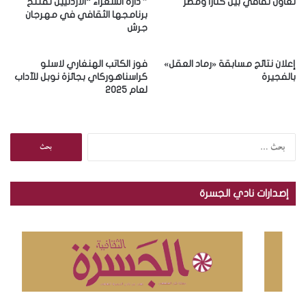
ر
تعاون ثقافي بين كتارا ومصر
” دارة الشعراء “الأردنيين تفتتح
و
برنامجها الثقافي في مهرجان
جرش
ن
ي
إعلان نتائج مسابقة «رماد العقل»
فوز الكاتب الهنغاري لاسلو
بالفجيرة
كراسناهوركاي بجائزة نوبل للآداب
لعام 2025
ا
ل
ب
ح
إصدارات نادي الجسرة
ث
ع
ن
: