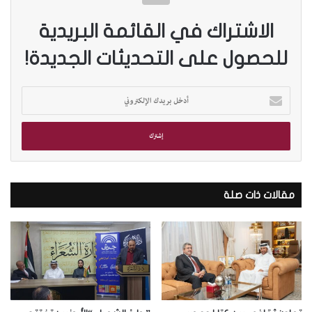
الاشتراك في القائمة البريدية
للحصول على التحديثات الجديدة!
أ
د
خ
ل
ب
ر
ي
د
مقالات ذات صلة
ك
ا
ل
إ
ل
ك
ت