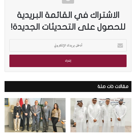
الاشتراك في القائمة البريدية
للحصول على التحديثات الجديدة!
أ
د
خ
ل
ب
ر
ي
د
مقالات ذات صلة
ك
ا
ل
إ
ل
ك
ت