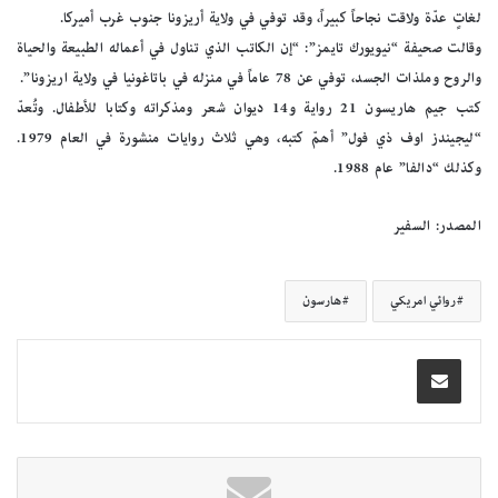
لغاتٍ عدّة ولاقت نجاحاً كبيراً، وقد توفي في ولاية أريزونا جنوب غرب أميركا.
وقالت صحيفة “نيويورك تايمز”: “إن الكاتب الذي تناول في أعماله الطبيعة والحياة
والروح وملذات الجسد، توفي عن 78 عاماً في منزله في باتاغونيا في ولاية اريزونا”.
كتب جيم هاريسون 21 رواية و14 ديوان شعر ومذكراته وكتابا للأطفال. وتُعدّ
“ليجيندز اوف ذي فول” أهمّ كتبه، وهي ثلاث روايات منشورة في العام 1979.
وكذلك “دالفا” عام 1988.
المصدر: السفير
روائي امريكي
هارسون