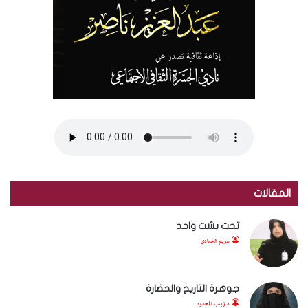
المقالات
تحت بشت واحد
مريم الحمادي
جوهرة التاريخ والحضارة
د.زينب المحمود