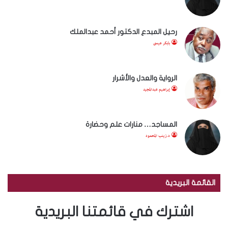
رحيل المبدع الدكتور أحمد عبدالملك
بابكر عيسى
الرواية والعدل والأشرار
إبراهيم عبدالمجيد
المساجد… منارات علم وحضارة
د.زينب المحمود
القائمة البريدية
اشترك في قائمتنا البريدية