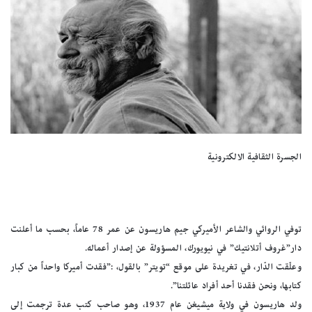
الجسرة الثقافية الالكترونية
توفي الروائي والشاعر الأميركي جيم هاريسون عن عمر 78 عاماً، بحسب ما أعلنت
دار”غروف أتلانتيك” في نيويورك، المسؤولة عن إصدار أعماله.
وعلّقت الدّار، في تغريدة على موقع “تويتر” بالقول، :”فقدت أميركا واحداً من كبار
كتابها، ونحن فقدنا أحد أفراد عائلتنا”.
ولد هاريسون في ولاية ميشيغن عام 1937، وهو صاحب كتب عدة ترجمت إلى