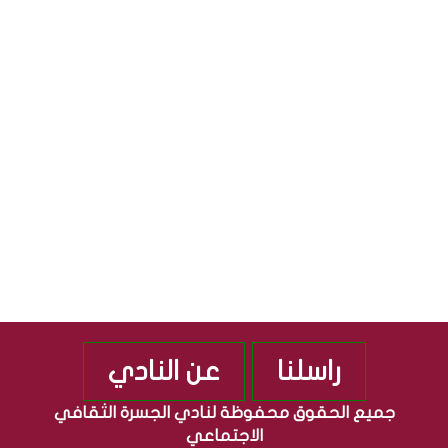
S
ث
ل
ق
ج
S
ا
م
ف
ه
ي
و
ة
ر
”
ي
م
ة
ن
ا
ذ
ل
2
ع
0
ر
1
ا
0
ق
ي
ة
راسلنا
عن النادي
جميع الحقوق محفوظة لنادي الجسرة الثقافي
الاجتماعي