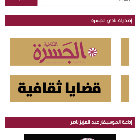
ل
ب
ح
إصدارات نادي الجسرة
ث
ع
ن
:
إذاعة الموسيقار عبد العزيز ناصر