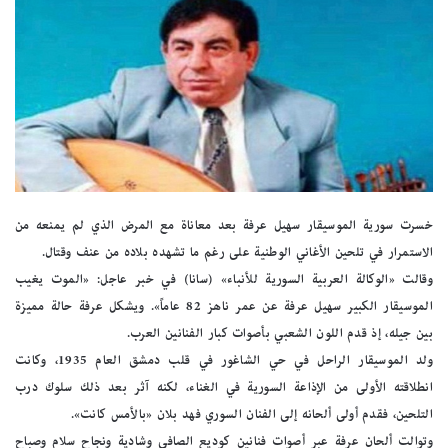
خسرت سورية الموسيقار سهيل عرفة بعد معاناة مع المرض الذي لم يمنعه من
الاستمرار في تلحين الأغاني الوطنية على رغم ما تشهده بلاده من عنف وقتال.
وقالت «الوكالة العربية السورية للأنباء» (سانا) في خبر عاجل: «الموت يغيب
الموسيقار الكبير سهيل عرفة عن عمر ناهز 82 عاماً». ويشكل عرفة حالة مميزة
بين جيله، إذ قدم اللون الشعبي بأصوات كبار الفنانين العرب.
ولد الموسيقار الراحل في حي الشاغور في قلب دمشق العام 1935، وكانت
انطلاقته الأولى من الإذاعة السورية في الغناء، لكنه آثر بعد ذلك سلوك درب
التلحين، فقدم أولى ألحانه إلى الفنان السوري فهد بلان «بالأمس كانت».
وتوالت ألحان عرفة عبر أصوات فنانين كوديع الصافي وشادية ونجاح سلام وصباح