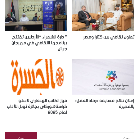
ل
إ
ل
ك
ت
ر
تعاون ثقافي بين كتارا ومصر
” دارة الشعراء “الأردنيين تفتتح
و
برنامجها الثقافي في مهرجان
جرش
ن
ي
إعلان نتائج مسابقة «رماد العقل»
فوز الكاتب الهنغاري لاسلو
بالفجيرة
كراسناهوركاي بجائزة نوبل للآداب
لعام 2025
ا