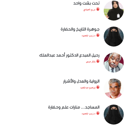
تحت بشت واحد
مريم الحمادي
جوهرة التاريخ والحضارة
د.زينب المحمود
رحيل المبدع الدكتور أحمد عبدالملك
بابكر عيسى
الرواية والعدل والأشرار
إبراهيم عبدالمجيد
المساجد… منارات علم وحضارة
د.زينب المحمود