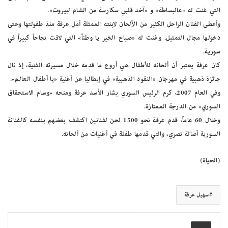
التي غنت له «عالبساطة» و «آخد قلبي سكارسة من الشام لبيروت».
وأعطى الفنان الراحل الكثير من الألحان لابنته الممثلة أمل عرفة منذ طفولتها وحتى
دخولها مجال التمثيل. وغنت له «صباح الخير يا وطناً» التي لاقت نجاحاً كبيراً في
سورية.
كان عرفة يعتبر أن ألحانه للأطفال هي أروع ما قدمه خلال مسيرته الفنية، إذ نال
جائزة ذهبية في مهرجان «النقود الذهبية» في إيطاليا عن أغنية «يا أطفال العالم».
وفي العام 2007، كرم الرئيس السوري بشار الأسد عرفة ومنحه «وسام الاستحقاق
السوري» من الدرجة الممتازة.
وخلال 60 عاماً، قدم عرفة نحو 1500 لحن لفنانين اكتشف بعضهم بنفسه كالفنانة
السورية أصالة نصري، والتي قدمها طفلة في أغنيات من ألحانه.
(الحياة)
سهيل عرفة