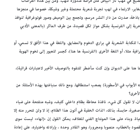
 تضيع في مهب نار البياض مثل فراشة منذورة للهب. ومن بين هذه الفراشات
مغاير، الارتماء في لهب تجربة شعرية محتملة وغير وشيكة، خصوصا في منجزها
 باذخة، صدرت من دار النشر مرسم، وتجمع بين الوميض وصور فوتوغرافية لنوافذ
عرية إلى الفرنسية بشكل مواز لكل قصيدة، من طرف الماكر (بالمعنى الأدبي
للكتابة الشعرية في براري التخوم والمضايق. واللغة في هذا الأفق لا تسمي، أو
ية مثلا، أو اللغة الأخرى (الفرنسية ها هنا)، كجسر للعبور إلى تخوم الهوية
 هنا على الديوان وإن كنت سأضطر للتفوه بالتوصيف الأخير لاعتبارات قرائية)،
 الأبواب في الأسطورة) يصعب استنطاقها. ومع ذلك سنباغتها بهذه الأسئلة: من
لأخرى؟
ن، لا تقول كل شيء. نافذة محاطة بظلام داخلي كثيف، وشبه منفتحة على ضياء
 صغيرة، حابسة، بذلك، الذات الخفية في أتون هذا الظلام، إذ لا ولن تتحرر منه إلا
ياة. وبناء على هذا المونتاج الفني للغلاف، يمكن القول إن «إلهاء» ليست سوى
مقصود بالخطاب، منصوبا ومجرورا، وهو القادر وحده ، بإرادته واختياره، على إعادة