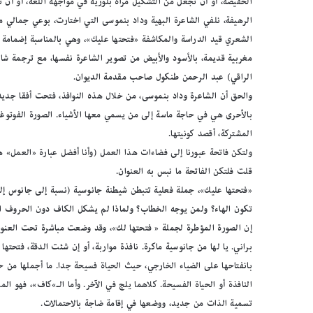
الخفيضة، أو أن تجعل من التشكيل مرآة بلورية في مواجهة اللغة، أو أن
الرهيفة، نلفي الشاعرة البهية وداد بنموسى التي اختارت، بوعي جمالي 
الشعري قيد الدراسة والمكاشفة «فتحتها عليك»، وهي بالمناسبة إضمامة
مغربية قديمة، بالأسود والأبيض من تصوير الشاعرة نفسها، مع ترجمة شا
الراقي) عبد الرحمن طنكول صاحب مقدمة الديوان.
والحق أن الشاعرة وداد بنموسى، من خلال هذه النوافذ، فتحت أفقا جديدا 
بالأحرى هي في حاجة ماسة إلى من يسمي معها الأشياء. الصورة الفوتوغراف
المشتركة، أقصد كونيتها.
ولتكن فاتحة عبورنا إلى فضاءات هذا العمل (وأنا أفضل عبارة «العمل» ها
قلت فلتكن الفاتحة ما نبس به العنوان.
«فتحتها عليك»، جملة فعلية تتبطن شيطنة جانوسية (نسبة إلى جانوس إله
تكون الهاء؟ ولمن يوجه الخطاب؟ ولماذا لم يشكل الكاف دون الحروف ا
إن الصورة المؤطرة لجملة « فتحتها لك»، وقد وضعت مباشرة تحت العنوا
براني. يا لها من جانوسية ماكرة. نافذة مواربة، أو إن شئت الدقة، فتحتها
بانفتاحها على الضياء الخارجي، حيث الحياة فسيحة جدا. ما أجملها من ح
النافذة أو الحياة الفسيحة. كلاهما يلج في الآخر. وأما الـ»كاف»، فهو ال
تسمية الذات من جديد، ووضعها في إقامة ضاجة بالاحتمالات.