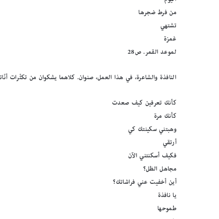
من فرط ضجرها
تشتهي
غمزة
لموعد القمر. ص28
النافذة والشاعرة، في هذا العمل، صنوان. كلاهما يشكوان من تكثّرات أنّات
كأنك تعرفين كيف صعدت
كأنك مرة
وهبتني سكينتك كي
أرتقي
فكيف أسكنتني الآن
مجاهل الظل؟
أين أخفيت عني فراشاتك؟
يا نافذة
طموحها