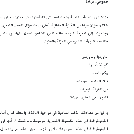
طموحي. ص16
بهذه الرومانسية القشيبة والجديدة، التي قد أجازف في نعتها بـ»الرو
خلالها سؤالا جيدا في الكتابة الحداثية، أعني بهذا، سؤال العمل الشعري
وبالعودة إلى شعرية النوافذ هاته، نلفي الشاعرة تجعل منها، برومانسية
فالنافذة شبيهة للشاعرة في العزلة والحنين:
حاورتها وحاورتني
كم بُحْتُ لها
وكم باحتْ
تلك النافذة الموصدة
في الغرفة البعيدة
تشابهنا في الحنين. ص36
يا لها من مصادفة. الذات الشاعرة في مواجهة النافذة. واللغة، كدال أس
الفوتوغرافية في هذه الكبسولة الشعرية، موسومة بالواقعية، إلا أنها في
الفوتوغرافية في هذه المجموعة: «لا يربطهما منطق التشخيص والتماثل، 