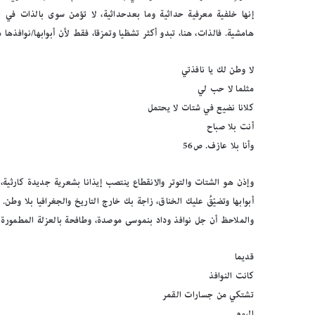
إنها خلفية معرفية حداثية وما بعدحداثية، لا تؤمن سوى بالذات في ا
هامشية. فالذات، هنا، تبدو أكثر تشظيا وتمزقا، فقط لأن أبوابها/نوافذها
لا وطن لك يا نافذتي
مثلما لا حب لي
كلانا نضيع في شتات لا يحتمل
أنت بلا صباح
وأنا بلا عازف. ص56
وإذن هو الشتات والتوتر والانقطاع ينتصب إيذانا بشعرية جديدة كارثية،
أبوابها وتضيّقُ عليك الخناق، زاجة بك خارج التاريخ والجغرافيا بلا وط
والملاحظ أن جل نوافذ وداد بنموسى موصدة، وطافحة بالعزلة المطمورة با
قديما
كانت النوافذ
تشتكي من جسارات القمر
اليوم