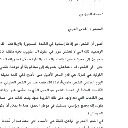
*محمد الديهاجي
المصدر / القدس العربي
أتصور أن الشعر، هو إقامة إنسانية في الكلمة المسجورة بالإيقاعات، ال
الوهمية، تلك التي لا تعشش سوى في عقول الداعشيين، نخبة مثقفة كانت،
يتحولون إلى مجرد عسس للإقصاء والعنف والتطرف، بكل تمظهراته المادية
حتى ، في الشعر، قد «نتداعش» بتحويله إلى ميتافيزيقا أو دوغما، تقضي 
الكونية هي قدرنا، هي قدر الشعر الأصيل على الأصح. ففي كلمة عميقة 
اليوم العالمي للشعر، مارس/آذار2015، يقف ع
الكلمات العالية في لغاتنا. الشعر هو العمل الذي به نخلّص، عبر الإيقا
بين الكلمات التي نتداولها، على تلك القريبة منها، وتبعا لذلك على أص
السرحاني).
في الشعر المغربي الراهن، قليلة هي الأسماء التي استطاعت أن تُحدث جر