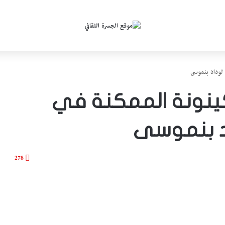
» لوداد بنموسى
لكينونة الممكنة في
د بنموسى
278