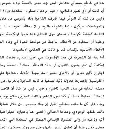
هنا في تقاطع سيميائي متداخل، ليس لهما معنى بالنسبة لوداد بنموسى إ
أيا كانت أو لأي تصور دغمائي» ( عبد الرحمان طنكول- المقدمة.ص84-85).
وليس من شك أن التّوعُّر فيما اقترفته الشاعرة وداد بنموسى من مغاي
والمواضعات، سيكون ملبّدا بالخوف والتوجس لا محالة. الخوف هذا ل
التقليد كعقلية نكوصية لا تطمئن سوى للمتفق عليه بنعرة ارتكاسية، نعرة 
وعلينا أن نستفيد من الأخطاء الناجمة عن موضعة الحياة في وعاء المي
الأخطاء الأساسية للإنسان، كما لو كانت هي الحقائق الأساسية».
أما بعد، إن الشعرية في هذه الأضمومة، هي اختيار صعب، وضعت الشاع
إمكانية أن تعبّر وتقول. فالدوال في هذه اللحظة الجمالية متعددة. و
اجتراح لأفق مغاير، أو بالأحرى تغيير لاستراتيجية الكتابة بانفتاحها
(الفرنسية) باعتبارها محاولة ثانية لتسمية ما قالته الشاعرة بالعربية، من
دهشة البداية في هذه اللعبة كاختيار واختبار. ليس من شك أن الاختب
لدهشة المحاولة فقط، أو كما يقول الشاعر والناقد المغربي صلاح بوسريف
وبناء على كل ما سلف نستطيع القول إن وداد بنموسى، من خلال عملها 
ذلك، بقلقها الوجودي، وعماها الجمالي (العمى هنا باعتباره اختيارا فن
آتية وذاهبة من وإلى المشترك الإنساني المتمثل في السعادة التي «تندر
معنى. يكفي فقط أن نحاول القبض عليها وعلى صيرورتها وحركتها». (طنك