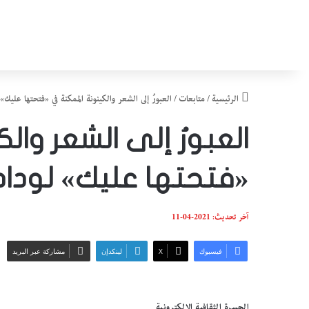
الرئيسية
/
متابعات
/
العبورُ إلى الشعر والكينونة الممكنة في «فتحتها عليك
العبورُ إلى الشعر وا
«فتحتها عليك» لودا
آخر تحديث: 2021-04-11
فيسبوك
‫X
لينكدإن
مشاركة عبر البريد
الجسرة الثقافية الالكترونية