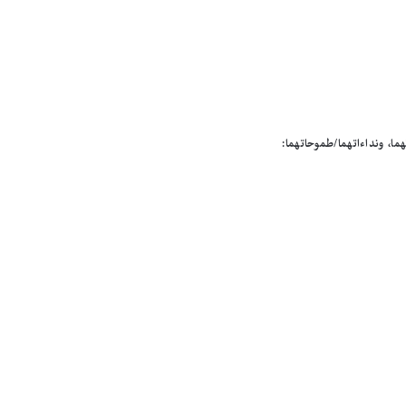
هما، ونداءاتهما/طموحاتهما: