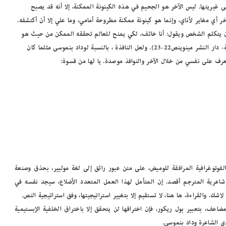
ى غيريتها. ليس الآخر هو الجحيم في هذه الكينونة الممكنة، إلا أنه قد يصبح
خر أي مغاير لأناي، وإنما هو كينونة ممكنة مطروحة أمامي، وما علي إلا أن أكتشفه.
ن يتكلم الشخص ويقول: أنا خائف، لكي يمنح للعالم تحققه الممكن من حيث هو
ممكن حتى إن كان كلامه كذبا» (جيل دولوز وفليكس غاتاري- ما الفلسفة- دار النشر مينوينص22-23). ولعل النافذة ، بالنسبة لوداد بنموسى مثلما كان
تعرف على نفسي من خلال الآخر والنوافذ موصدة. يا لها من قسوة:
الفوتوغرافية المرافقة للوميض، على متن عبور رائق إلى لغة موليير، بحذق وصنعة
 شاعرية المترجم أقصد. إن المتأمل لهذا العمل المتعدد الأضلاع، سيجد نفسه في
اشك. والقراءة، ها هنا، لا تستقيم إلا بتغيير استراتيجيتها، وفق استراتيجية النص.
اعف، بتعبير بول ريكور، فإن اختراقها لن يتحقق إلا باختراق الخلفية الإبستيمية
ى الشاعرة وداد بنموسى.