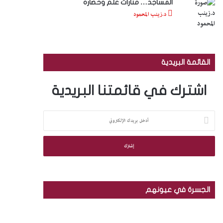
المساجد… منارات علم وحضارة
د.زينب المحمود
القائمة البريدية
اشترك في قائمتنا البريدية
أ
د
خ
ل
ب
ر
ي
د
الجسرة في عيونهم
ك
ا
م
ل