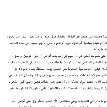
قادرة وحدها على منحنا حق الإقامة الفعلية، فوق هذه الأرض، بغض النظر عن الحدود
 أم طبقة سياسية، أم فقهاء دين، أم شعراء حتى. لأنهم جميعا، في هذه الحالة،
 والرمزية.
على طموحنا كبشر، في أن نقيم في إنسانيتنا، أي في أن نكون كونيين. والحق أن
جدا للشاعر الفرنسي إيف بونفوا، كتبها بطلب من بيت الشعر في المغرب، بمناسبة
ند سرّ الشعر الحقيقي متأملا، فيقول: «الحساسية الشعرية هي الحدس بهذه السلطة، بهذه الحياة داخل
عات والأصوات، الكلمات الأساسية من عبء المفهوم؛ نهبها القدرة على التعرف، من
دقائنا، الذين معهم سوف نتمكن من أن نهب هذا المكان معنى وغنى أكبر. الشعر لا
يقول، إنه يجمع ويؤسس، يستقبل في موطن العمق، هذا ما يمكن أن يكون تدريجيا إقامة إنسانية تجمعت أخيرا» (العلم الثقافي- مارس2015. ترجمة منير
حا غائرا في القصيدة، بوعي متشاكس؛ كأن تتفتّح، بتكثّر واع، على أراضي النثر