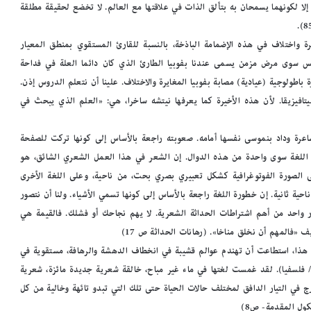
لا لكونهما يسمحان به بتألق الذات في علاقتها مع العالم. لا تخضع لحقيقة مطلقة
رة واختلاف في هذه الإضمامة الباذخة، بالنسبة للقارئ المستقوي بمنطق المعيار
يس سوى مرض مزمن يسمى عندنا بفوبيا الطارئ الذي كان دائما العلة في فداحة
باطولوجية (عيادية) مصابة بفوبيا المغايرة والاختلاف. علينا أن نتعلم الدروس إذن.
تافيزيقا. لأن هذه الأخيرة كما يعرفها نيتشه ساخرا، هي: «العلم الذي يبحث في
رة وداد بنموسى نفسها أمامه. صعوبته راجعة بالأساس إلى كونها تركت للصفحة
ما اللغة سوى واحدة من هذه الدوال. إن الشعر في هذا العمل الشعري الشائق، هو
 على الصورة الفوتوغرافية كشكل تعبيري بصري بحت، من ناحية، وعلى اللغة الأخرى
 ناحية ثانية. إن خطورة اللغة راجعة بالأساس إلى كونها تسمي الأشياء. ولنا أن نتصور
ار واحد من أهم اشتراطات الحداثة الشعرية. لا يهم نجاحك أو فشلك. فالقيمة هي
 «فالمهم أن نخلق مناخا». (رهانات الحداثة ص 17)
هذا، استطاعت أن تهندم عوالم قشيبة في انخطاف الدهشة والرهافة، مستقوية في
يا/ فلسفيا). لقد غمست لغتها في ماء غير مباح، خالقة شعرية جديدة مائزة، شعرية
ج في التيار الدافق لمختلف حالات الحياة حتى تلك التي تبدو تائهة وخالية من كل
ول المقدمة- ص8)