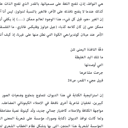
هي النوافذ، إذن، تفتح اللغة على مسمياتها، بالقدر الذي تفتح الذات عل
كذلك عندما لا يفتح نافذته على الآخر، فالغير بالنسبة لدولوز، ليس أنا آ
إن الغير «هو، قبل كل شيء، هذا الوجود لعالم ممكن (…..) إذ يكفي أ
الأمر عند ميلان كونديرا،هي الكوة التي نطل منها على غيرنا، إذ كيف أ
دفّة النافذة اليمنى تئن
ما تلك اليد الغليظة
التي أوصدتها
جرحت مشاعرها
قبيل مجيء القمر، ص24
إن استراتيجية الكتابة في هذا الديوان، تتماوج بتماوج وضعيات الصور 
كبيرين، تخفيان شاعرية أخرى نافخة في الامتلاء الكينوناتي المضاعف.
مواجهة الكثافة والامتلاء، كاختيار جمالي جديد، ولّد كينونة نصية مضاعفة ل
ولما كانت نوافذ الديوان (كتابة وصورا)، مؤسسة على شعرية المعنى المض
المؤسِسة لشعرية هذا المنجز، التي بها يتشكل نظام الخطاب الشعري لد