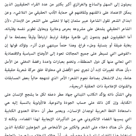
يميلون إلى السهل والساذج والغرائزي أكبر بكثير من عدد القراء الحقيقيين الذين
يمكن الاعتماد على ذائقتهم وثقافتهم في حماية الأدب الحقيقي من التلاشي». وعن
ابتذال الشعر تقول الشاعرة عبير سلمان إنها لا تخشى على الشعر من الابتذال «لأن
الشاعر الحقيقي يشتغل على مشروعه بحرص ومثابرة ويحاول تطوير نفسه وفنّياته،
أما الطفيليون فهم ينتمون إلى ظاهرة مؤقتة ترتبط ارتباطاً وثيقاً بمصلحة ما أو
بغاية ضيقة أو بتسلية وملء فراغ، وهذا حتماً سينتهي دون أثر». وتؤكد قولها إن
«الفوضى التي تسيطر على جميع المجالات تعود إلى الأوضاع السياسية والاقتصادية
التي تعاني منها كل دول المنطقة». وتختم بعبارات واعدة رافضة التخلي عن الأمل
«بأن هناك تغييرات لابد أن تجري نحو الأفضل في محاولة خلق حركة شعرية حقيقية
هامة، بدل الانشغال بصناعة نجوم الشعر؛ الأمر الذي تنتهجه حالياً بعض المسابقات
والقنوات الإعلامية ذات العقلية الربحية».
وفي الشأن ذاته يؤكّد الكاتب اللبناني جهاد مطر دعمَه لكل ما يشجع الإنسان على
الكتابة، وإن كان ذلك على حساب الجودة والنوعية. فالأولوية بالنسبة إليه هي
«استعادة اللغة العربية لوجدان الإنسان». ويعتبر مطر أن «حالة العدوى الكتابية
التي يسببها الفضاء الالكتروني هي من التأثيرات الإيجابية لهذا الفضاء». ولكنه لا
ينكر «أن هناك دخلاء على الشعر والكثير من الأشخاص غير المؤهلين للكتابة الذين
استغلوا هذا الفضاء لبناء شهرة وهمية». غير أنّ هؤلاء الدخلاء سيشعرون بالحاجة