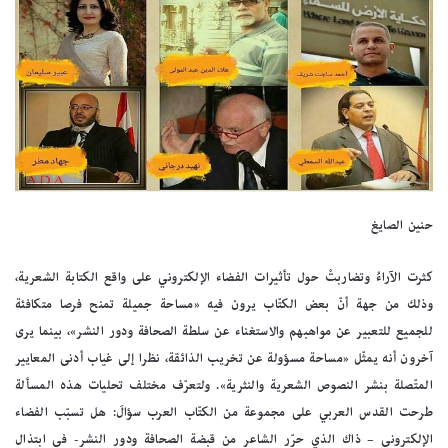
حنين الصايغ
كثرت الآراءُ وتضاربتْ حول تأثيرات الفضاء الإلكتروني على واقع الكتابة الشعرية،
وذلك من جهة أنّ بعض الكتّاب يرون فيه «مساحة جميلة تمنح فرصا متكافئة
للجميع للتعبير عن مواهبهم والاستغناء عن سلطة الصحافة ودور النشر»، بينما يرى
آخرون أنه يمثّل «مساحة مسؤولة عن تخريب الذائقة، نظرا إلى غياب أدنى المعايير
المتّصلة بنشر النصوص الشعرية والنثرية». ولتعرّف مختلف تحليات هذه المسألة
طرحت القدس العربي على مجموعة من الكتّاب العرب سؤالَ: هل تسبّب الفضاء
الإلكتروني – ذاك الذي حرّر الشاعر من قبضة الصحافة ودور النشر- في ابتذال