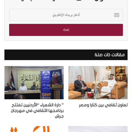
أ
د
خ
ل
ب
ر
ي
د
مقالات ذات صلة
ك
ا
ل
إ
ل
ك
ت
ر
تعاون ثقافي بين كتارا ومصر
” دارة الشعراء “الأردنيين تفتتح
و
برنامجها الثقافي في مهرجان
جرش
ن
ي