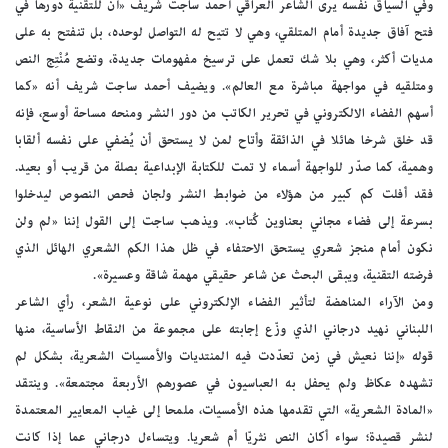
وفي السياق نفسه يرى الشاعر العراقي أحمد ساجت شريف «أن للتقنية دورها في
فتح آفاق جديدة أمام المتلقي، وهي لا تتيح له التواصل لوحده، بل تنفتح به على
مديات أكثر، وهي بلا شك تعمل على ترسيخ مفهومات جديدة، وتضع مُنْتِج النص
ومتلقيه في مواجهة مباشرة مع العالم». ويضيف أحمد ساجت شريف أنه «كما
أسهم الفضاء الالكتروني في تحرير الكاتب من دور النشر ومنحه مساحة أوسع، فإنه
قد خلق شرخا هائلا في الذائقة وأتاح لمن لا يستحق أن يُضفي على نفسه ألقابا
وهمية، كما صدّر للواجهة أسماء لا تمت للكتابة الإبداعية بصلة من قريب أو بعيد.
فقد أفلت كم كبير من هؤلاء من ضوابط النشر ولجان فحص النصوص ليدخلوا
بسرعة إلى فضاء مجاني بعناوين كُتاب». ويذهب ساجت إلى القول إننا «لم ولن
نكون أمام منجز شعري يستحق الاحتفاء في ظل هذا الكم الشعري الهائل الذي
فرضته التقنية، ويبقى البحث عن شاعر حقيقي مهمة شاقة وعسيرة».
ومن الآراء المناهضة لتأثير الفضاء الإلكتروني على نوعية الشعر، رأي الشاعر
اللبناني نهيد درجاني الذي وزّع إجابته على مجموعة من النقاط الأساسية، منها
قوله «إننا نعيش في زمن تعدّدت فيه المنتديات والأمسيات الشعرية، بشكل لم
تشهده عكاظ ولم يحفل به العباسيون في عصورهم الأربعة مجتمعة». وينتقد
«المادة الشعرية» التي تقدمها هذه الأمسيات، ملمحا إلى غياب المعايير المعتمدة
لنشر قصيدة؛ سواء أكان النص نثريّا أم شعريا. ويتساءل درجاني عما إذا كانت