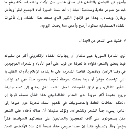
وأسهم في التواصل والتفاعل على نطاق عالمي بين الأدباء والشعراء، لكنه رغم ما
فيه من نصوص عادية وسطحية أحيانا، إلا أنه بسّط الصورة أمام الجميع ليقرأ ويتأمل
ويقارن ويتساءل. وهذا هو الإنجاز الكبير الذي صنعه هذا الفضاء، وإن تأثيرات
الفضاء المستقبلية ستكون أرسخ وأعمق مما يحدث اليوم».
لا خشية على الشعر من الابتذال
ترى الشاعرة السورية عبير سلمان أن إيجابيات الفضاء الإلكتروني أكثر من سلبياته
فيما يتعلق بالشعر؛ فلولاه ما تعرفنا عن قرب على أهم الأدباء والشعراء الموجودين
في وقتنا الراهن، ولاقتصرت ثقافتنا الشعرية على ما يقدمه الإعلام بأدواته التقليدية
التي تراجعت مؤخراً أو ربما وصلت لمرحلة مُحْبِطة وقاصرة جداً، فهي لم تواكب
التطور الثقافي، ولم ترتق لطموحات الجيل الشاب الذي يحتاج إلى دماء جديدة
وروح جديدة أكثر مرونة تدير المنابر الثقافية.وفي هذا الشأن تضيف قولها إن
«تحكّم العلاقات العامة والمحسوبيات في تقديم أسماء شعرية دون غيرها إلى
الناس، يسيء جداً للشعر وللشعراء». وتؤكد سليمان أن هناك دُخلاء على الشعر
ممَن يستحوذون على آلاف المعجبين والمتابعين على صفحاتهم المتواضعة فكراً
وشِعراً وفنّاً. وتستطرد قائلة إن «هذا طبيعي جداً، فدوماً كان عدد الأشخاص الذين