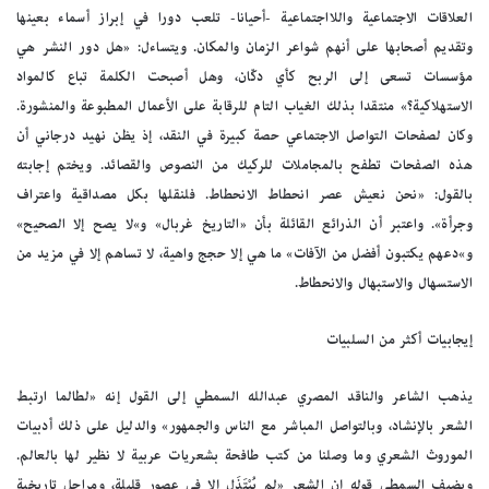
العلاقات الاجتماعية واللااجتماعية -أحيانا- تلعب دورا في إبراز أسماء بعينها
وتقديم أصحابها على أنهم شواعر الزمان والمكان. ويتساءل: «هل دور النشر هي
مؤسسات تسعى إلى الربح كأي دكّان، وهل أصبحت الكلمة تباع كالمواد
الاستهلاكية؟» منتقدا بذلك الغياب التام للرقابة على الأعمال المطبوعة والمنشورة.
وكان لصفحات التواصل الاجتماعي حصة كبيرة في النقد، إذ يظن نهيد درجاني أن
هذه الصفحات تطفح بالمجاملات للركيك من النصوص والقصائد. ويختم إجابته
بالقول: «نحن نعيش عصر انحطاط الانحطاط. فلنقلها بكل مصداقية واعتراف
وجرأة». واعتبر أن الذرائع القائلة بأن «التاريخ غربال» و»لا يصح إلا الصحيح»
و»دعهم يكتبون أفضل من الآفات» ما هي إلا حجج واهية، لا تساهم إلا في مزيد من
الاستسهال والاستبهال والانحطاط.
إيجابيات أكثر من السلبيات
يذهب الشاعر والناقد المصري عبدالله السمطي إلى القول إنه «لطالما ارتبط
الشعر بالإنشاد، وبالتواصل المباشر مع الناس والجمهور» والدليل على ذلك أدبيات
الموروث الشعري وما وصلنا من كتب طافحة بشعريات عربية لا نظير لها بالعالم.
ويضيف السمطي قوله إن الشعر «لم يُبْتَذَل إلا في عصور قليلة، ومراحل تاريخية