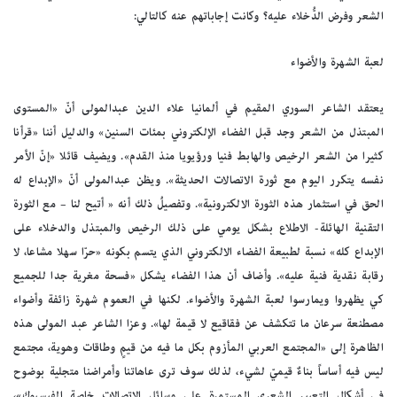
الشعر وفرض الدُّخلاء عليه؟ وكانت إجاباتهم عنه كالتالي:
لعبة الشهرة والأضواء
يعتقد الشاعر السوري المقيم في ألمانيا علاء الدين عبدالمولى أنّ «المستوى
المبتذل من الشعر وجد قبل الفضاء الإلكتروني بمئات السنين» والدليل أننا «قرأنا
كثيرا من الشعر الرخيص والهابط فنيا ورؤيويا منذ القدم». ويضيف قائلا «إنّ الأمر
نفسه يتكرر اليوم مع ثورة الاتصالات الحديثة». ويظن عبدالمولى أنّ «الإبداع له
الحق في استثمار هذه الثورة الالكترونية». وتفصيلُ ذلك أنه « أتيح لنا – مع الثورة
التقنية الهائلة- الاطلاع بشكل يومي على ذلك الرخيص والمبتذل والدخلاء على
الإبداع كله» نسبة لطبيعة الفضاء الالكتروني الذي يتسم بكونه «حرّا سهلا مشاعا، لا
رقابة نقدية فنية عليه». وأضاف أن هذا الفضاء يشكل «فسحة مغرية جدا للجميع
كي يظهروا ويمارسوا لعبة الشهرة والأضواء. لكنها في العموم شهرة زائفة وأضواء
مصطنعة سرعان ما تتكشف عن فقاقيع لا قيمة لها». وعزا الشاعر عبد المولى هذه
الظاهرة إلى «المجتمع العربي المأزوم بكل ما فيه من قيمٍ وطاقات وهوية، مجتمع
ليس فيه أساساً بناءٌ قيميّ لشيء، لذلك سوف ترى عاهاتنا وأمراضنا متجلية بوضوح
في أشكال التعبير الشعري المستمرة على وسائل الاتصالات خاصة الفيسبوك»،