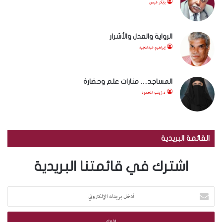
بابكر عيسى
الرواية والعدل والأشرار
إبراهيم عبدالمجيد
المساجد… منارات علم وحضارة
د.زينب المحمود
القائمة البريدية
اشترك في قائمتنا البريدية
أ
د
خ