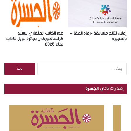
إعلان نتائج مسابقة «رماد العقل»
فوز الكاتب الهنغاري لاسلو
بالفجيرة
كراسناهوركاي بجائزة نوبل للآداب
لعام 2025
ا
ل
ب
ح
إصدارات نادي الجسرة
ث
ع
ن
: