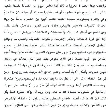
تراجعت فيها الحضارة العربية»، ذلك أننا نعاني اليوم من المسألة نفسها «فحين
انتقل الشعر ليصبح ديوانا مطبوعا، أو نصا منشورا بصحيفة أو مجلة، كان هناك ثمَّ
وعي والتزام بمستويات محددة خلقت تنافسا كبيرا بين الشعراء خاصة من رواد
الحداثة: كالسياب، وأدونيس والبياتي، ونازك، وعبد الصبور، ودرويش، وأمل دنقل،
ومن تلاهم من أجيال الستينيات والسبعينيات والثمانينيات». ويواصل السمطي قائلا
«إنه مع فورة الاتصال، وابتكار الإنترنت، والقنوات الفضائية، والمدونات، ومواقع
التواصل الاجتماعي أصبحت هناك مساحة هائلة للنشر، وفرصة رحبة ليقدم الجميع
منشوراتهم دون تحكيم، ودون مرور على مسؤول التحرير المثقف غالبا. وهنا أصبح
الشاعر هو رقيب نفسه، وهو الذي يجوهر نصه وهو الذي يتحكم في رؤيته،
ومساحته، ومناسبته». وكان الناقد عبدالله السمطي قد تناول في دراسات له موضوع
ظهور شعريات وأشكال أدبية أسماها بالنص الفائق لأنه مرتبط بتسارع إيقاع الزمن
في هذا الفضاء. وأشار إلى أن نظريات ما بعد الحداثة، (البوستموديرنيزم) مشغولة
برصد هذه الظواهر أيضا. ويعود الناقد ليؤكد أنّ «مَن يريد أن يحافظ على صورته
الإبداعية في مستويات محددة فله ما شاء، ومن يريد أن يؤكد حضوره فقط بأي
شكل كان فله ما شاء أيضا». واختتم السمطي إجابته بالقول إن «الفضاء الالكتروني
حرّر الشاعر، والكُتّاب جميعا، وعزز من فرص المتابعة ونشر النص الطازج الحيوي،