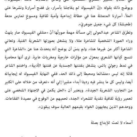
ويوضّح ذلك بقوله «إنّ الفيسبوك لم يفاجئنا بأسرار، بل فضح أسرارنا ونشرها على
الملأ. أسرارنا المتمثلة هنا في عطالة إبداعية وأمية ثقافية ومسوخٍ تمارس متعةَ
(طحبشة) كل شيء جميل جوهريّ».
وتطرّق الشاعر عبدالمولى إلى مسألة مهمة صورتُها أنّ «متلقي الفيسبوك صار يلهث
وراء الصورة الشخصية للشاعرة مثلا، ولا ينشغل بصورتها الشعرية الفنية. وتعاني
الشاعرة أكثر من غيرها هنا». ولم ينسَ أن يوضح أنه يتحدث هنا عن «الشاعرة التي
تنسج كيانها الشعري بمعزل عن مؤثرات خارجية ومغريات عابرة. ترى أنها محاصرة
في نمط رجوليّ بائس، ينشغل بفتنتها الجسدية عن فتنتها الأدبية». واختتم الشاعر
قائلا إنه ليس «متشائما ومحبطا إلى ذلك الحد، ففي النهاية الفيسبوك له إيجابياته
أيضا، وليس كل ما ينشر فيه رديئا أبدا» مشيرا إلي أنه «تعرف من خلاله على الكثير
من التجارب الشعرية الجيدة». ويعتبر أن «الحل يكمن في الاجتهاد الشخصي على
تعمير رؤية ثقافية نقدية للشعراء الجدد، تحميهم من الوقوع في مصيدة الفقاعات.
ووحدهم الذين يجابهون الخواء بقيمهم العالية سوف يبقون».
أسماء لا تمت للإبداع بصلة