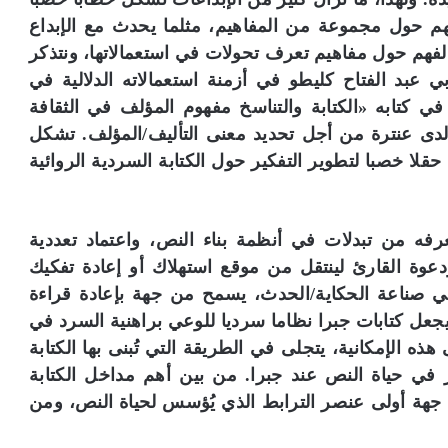
هم حول مجموعة من المفاهيم، مثلما يحدث مع الإبداع
 الفهم حول مفاهيم تعرف تحولات في استعمالاتها، ونتذكر
 عبد الفتاح كليطو في أزمنة استعمالاته الدلالية في
ي كتابه «الكتابة والتناسخ مفهوم المؤلف في الثقافة
دى عنترة من أجل تحديد معنى التأليف/المؤلف. تشكل
حقلا خصبا لتطوير التفكير حول الكتابة السردية الروائية
 تعرفه من تبدلات في أنظمة بناء النص، واعتماد تعددية
عوة القارئ لينتقل من موقع استهلاك أو إعادة تفكيك
في صناعة الحكاية/الحدث، يسمح من جهة بإعادة قراءة
يجعل كتابات جبرا نظاما سرديا للوعي براهنية السرد في
ذه الإمكانية، يتجلى في الطريقة التي تُبنى بها الكتابة
 في حياة النص عند جبرا. من بين أهم مداخل الكتابة
 جهة أولى عنصر الترابط الذي يُؤسس لحياة النص، ومن