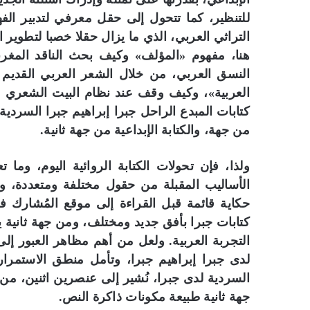
للتنظير، كما تتحول إلى حقل معرفي لتدبير الف
التراثي العربي، الذي ما يزال حقلا خصبا لتطوير
هنا، مفهوم «المؤلف» وكيف بحث الناقد المغربي
النسق العربي، من خلال الشعر العربي القديم ف
العربية»، وكيف وقف عند نظام البيت الشعري ل
كتابات المبدع الراحل جبرا إبراهيم جبرا السردية 
من جهة، والكتابة الإبداعية من جهة ثانية.
ولذا، فإن تحولات الكتابة الروائية اليوم، وما
الأساليب المقبلة من حقول مختلفة ومتعددة، ود
حكاية قائمة قبل القراءة إلى موقع المُشارك 
كتابات جبرا بأفق جديد ومختلف، ومن جهة ثانية 
التجربة العربية. ولعل من أهم مظاهر العبور إلى ه
لدى جبرا إبراهيم جبرا، وتأمل منطق الاستمرار
السردية لدى جبرا، نُشير إلى عنصرين اثنين، من
جهة ثانية طبيعة مكونات ذاكرة النص.