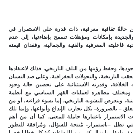
ن حالةً ثقافية معرفية، ذات قدرة على الاستمرار في
والجديدة بإمكانات ومؤهلات تسمح بإضاءتها، إلى عدم
ة فاعليته المعرفية والفنية والجمالية، وفقدان قيمته
ودها، وحفظ رؤيتها من التلف التاريخي، فذلك لاعتقادها
لحقب التاريخية، والتحولات الجغرافية، وعلى صد النسيان
الخلاقة، وقدرته الاستثنائية على تحصين حالة وجود
ع ومختلف مظاهره لعمليات القهر السياسي مع أنظمة
هنية، ويتعرض للتشويه التاريخي، إما بسوء قراءته، أو من
علق – بالضرورة- بكل تجارب الإبداع وأنواعها، وإنما تلك
 الاستمرار باعتبارها حاملة للمعنى. كما أن من أهم
التي تظل –باستمرار- مُنتجة للسؤال، ومُرافقة للتطور
دة. ولهذا، ما تزال كثير من الإبداعات تُشكل خطابا خصبا