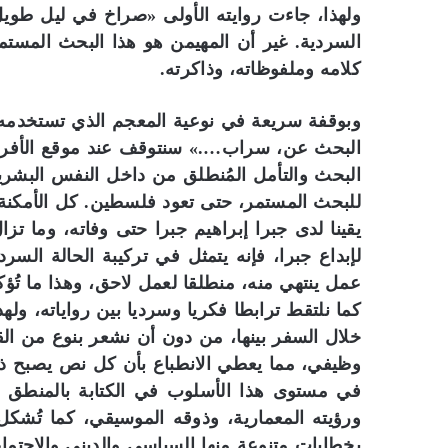
السردية. غير أن المهيمن هو هذا البحث المستم
كلامه وملفوظاته، وذاكرته.
وبوقفة سريعة في نوعية المعجم الذي تستخدمه
البحث عن، سراب….» سنتوقف عند موقع الأفرا
البحث والتأمل المُنطلق من داخل النفس البشرية
للبحث المستمر، حتى تعود فلسطين. كل الأمكنة
يقينا لدى جبرا إبراهيم جبرا حتى وفاته، وما ت
لإبداع جبرا، فإنه يتمثل في تركيبة الحالة الس
عمل ينتهي منه، منطلقا لعمل لاحق، وهذا ما ت
كما نلتقط ترابطا فكريا وسرديا بين رواياته، ول
خلال السفر بينها، من دون أن نشعر بنوع من ال
وظيفي، مما يعطي الانطباع بأن كل نص يصبح ذاك
في مستوى هذا الأسلوب في الكتابة بالمنطق ا
ورؤيته المعمارية، وذوقه الموسيقي، كما تُشكل
بخطابات متنوعة منها السياسي والديني والاجتم