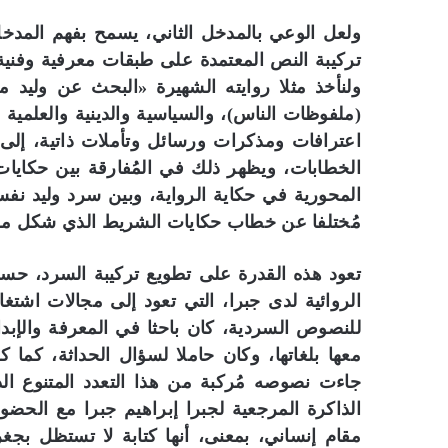
ولعل الوعي بالمدخل الثاني، يسمح بفهم المدخل 
تركيبة النص المعتمدة على طبقات معرفية وفنية،
ولنأخذ مثلا روايته الشهيرة «البحث عن وليد 
(ملفوظات الناس)، والسياسية والدينية والعلمية
اعترافات ومذكرات ورسائل وتأملات ذاتية، إلى
الخطابات، ويظهر ذلك في المُفارقة بين حكاي
المحورية في حكاية الرواية، وبين سرد وليد نفس
مُختلفا عن خطاب حكايات الشريط الذي شكل محو
تعود هذه القدرة على تطويع تركيبة السرد، حس
الروائية لدى جبرا، التي تعود إلى مجالات اشتغ
للنصوص السردية، كان باحثا في المعرفة والإبداع
معها بلغاتها، وكان حاملا لسؤال الحداثة، كما كا
جاءت نصوصه مُركبة من هذا التعدد المتنوع 
الذاكرة المرجعية لجبرا إبراهيم جبرا مع ال
مقام إنساني، بمعنى، أنها كتابة لا تستظل بجغرا