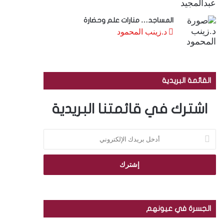
المساجد… منارات علم وحضارة
د.زينب المحمود
القائمة البريدية
اشترك في قائمتنا البريدية
أ
د
خ
ل
ب
ر
ي
د
الجسرة في عيونهم
ك