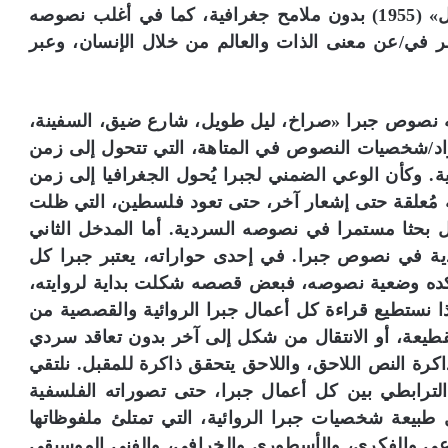
ولهذا، جاءت روايته الأولى «صراخ في ليل طويل» (1955) بدون ملامح جغرافية، كما في أغلب نصوصه
ر في/عن معنى الذات والعالم من خلال الإنسان، وعبر
 نصوص جبرا «صراخ، ليل طويل، شارع ضيق، السفينة،
د/شخصيات النصوص في المتاهة، التي تتحول إلى زمن
. وكأن الوعي الضمني لجبرا يُحول الجغرافيا إلى زمن
 مُعلقة حتى إشعار آخر، حتى تعود فلسطين، التي ظلت
زال بحثا مستمرا في نصوصه السردية. أما المدخل الثاني
ردية في نصوص جبرا. في إحدى حواراته، يعتبر جبرا كل
ُؤكده وضعية نصوصه، فبعض قصصه شكلت بداية لروايته،
هذا نستطيع قراءة كل أعمال جبرا الروائية والقصصية من
قطيعة، أو الانتقال من شكل إلى آخر بدون تعاقد سردي
رة النص اللاحق، واللاحق يتحقق ذاكرة للمقبل. نلتقي
لترابطي بين كل أعمال جبرا، حتى تصوراته الفلسفية
 طبيعة شخصيات جبرا الروائية، التي تمتلئ ملفوظاتها
اعي والفكري، والأسطوري والخرافي، والفني الموسيقي