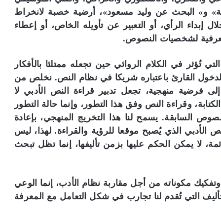
ة» و» البحث عن وليد مسعود»، أرضية خصبة لانخراط
ال إبداء الرأي، أو التعبير عن تأويله الخاص، أو إعطاء
لمعرفية لشخصيات النصوص.
تي تُؤثر في الكلام الروائي حين تجعله ممتلئا بالأفكار
دخول القارئ باعتباره شريكا في نظام النص. نخلص من
إلى فرضية منهجية، تجعل تدبير قراءة النص الأدبي لا
بة، وقراءة النص وفق هذا التطور، وإنما حالة التطور
نصوص السابقة. يسمح لنا هذا التخريج المنهجي، بإعادة
ص الأدبي الذي يُصبح موقعا للرؤية والقراءة. لهذا، ليس
ثمة، لا يمكن الحكم عليها بزمن تأليفها، إنما تظل تبحث
وتفكيك مكوناته من أجل مقاربة نظام الأدب، إنما الوعي
تأليف التي تُقدم لنا تجارب في شكل التعامل مع المعرفة