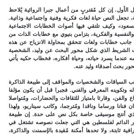
الأول. إن كل مُقتربٍ من أعمال جبرا الروائية يُلاحظ
 تجعل النص حياة لغات فكرية وفنية واجتماعية وذاتية.
مسعود» وكيف تلتقي فيها أصوات الخطابات الاجتماعية
 والنفسية والفكرية، بتزامن بنيوي مع خطابات الذات من
 جانب خطابات ولغات تتحقق بمحاولة الانزياح عن هذه
ات الشريط الذي شكل محور البحث عن وليد، الشخصية
ه عندما يسرد حياته، وحياة أفكاره، فخطاب حكيه يأتي
ر بحث أصدقاء وليد عنه.
ب السياقات والشخصيات والمواقف إلى طبيعة الذاكرة
اله وتكوينه المعرفي والفني. فجبرا قبل أن يكون مؤلفا
 والفن، وقارئا بامتياز للثقافات والحضارات، ومُتواصلا
ن فنانا ورساما وناقدا ومُترجما، وكاتب سيناريو، ولهذا
الذي أنتج موسيقى خاصة بكل نص على حدة. إن طبيعة
حضور الدائم لفلسطين هي التي جعلت نصوصه تشتغل في
فية ثابتة، ولا تحدها أمكنة مُقيدة بالإسمنت والذاكرة،