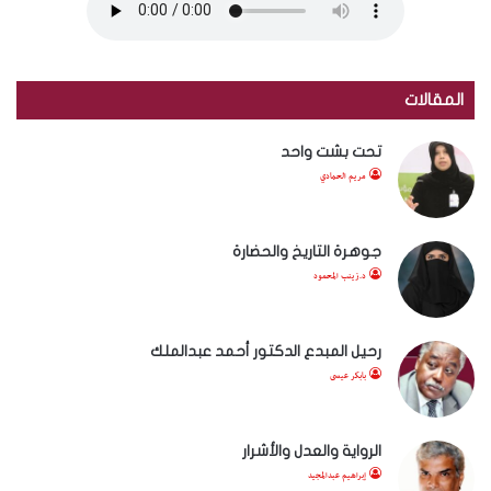
المقالات
تحت بشت واحد
مريم الحمادي
جوهرة التاريخ والحضارة
د.زينب المحمود
رحيل المبدع الدكتور أحمد عبدالملك
بابكر عيسى
الرواية والعدل والأشرار
إبراهيم عبدالمجيد