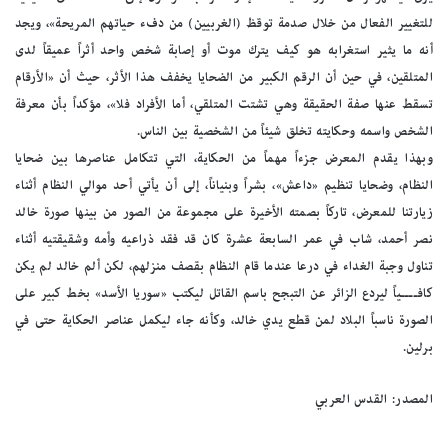
للتغيير الفعال من خلال صدمة توقظ (الغربيين) من دفء حياتهم المريحة»، ويجد
أنه ما يثير استغرابه هو كيف يترك موت أو إصابة شخص واحد أثراً عميقاً لدى
المتلقين، في حين أن الرقم الكبير من الضحايا يخفف هذا الأثر، حيث أن «الأرقام
تسقط عنها صفة الحقيقة وهي تشتت المتلقي، أما الأفراد فلا»، مؤكداً بأن معرفة
الشخص واسمه وحكايته تخلق شيئاً من الشخصية بين الناس.
وبهذا يقدم المعرض جزءاً مهماً من الحكاية، التي تتكامل عناصرها بين ضحايا
النظام، وضحايا تنظيم «داعش»، بشراً وبنياناً، إلى أن يأتي أحد موالي النظام أثناء
زيارتنا للمعرض، تاركاً بصمته الأخيرة على مجموعة من الصور من بينها صورة خالد
نصر أحمد، شاب في عمر السابعة عشرة كان قد فقد ذراعيه وأمه وشقيقتيه أثناء
تناول وجبة الغداء في درعا عندما قام النظام بقصف منزلهم، لكن ألم خالد لم يكن
كافــــياً ليردع الزائر عن التبجح باسم القاتل ليكتب «سوريا الأسد» بخط كبير على
الصورة ناسباً البلاد لمن قطع يدي خالد، وكأنه جاء ليكمل عناصر الحكاية حتى في
برلين.
المصدر: القدس العربي