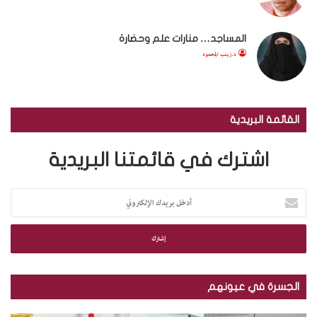
المساجد… منارات علم وحضارة
د.زينب المحمود
القائمة البريدية
اشترك في قائمتنا البريدية
أ
د
خ
ل
ب
ر
ي
الجسرة في عيونهم
د
ك