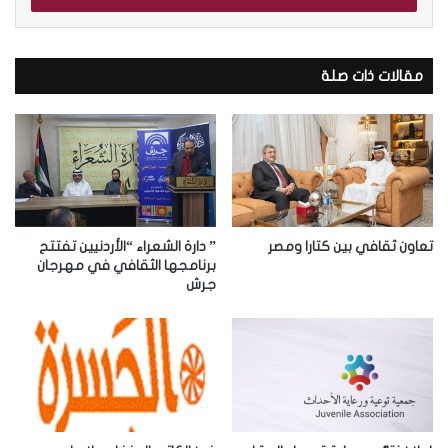
ب
ر
ي
د
مقالات ذات صلة
ك
ا
ل
إ
ل
ك
ت
ر
تعاون ثقافي بين كتارا ومصر
” دارة الشعراء “الأردنيين تفتتح
و
برنامجها الثقافي في مهرجان
جرش
ن
ي