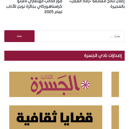
إعلان نتائج مسابقة «رماد العقل»
فوز الكاتب الهنغاري لاسلو
بالفجيرة
كراسناهوركاي بجائزة نوبل للآداب
لعام 2025
ا
ل
ب
ح
إصدارات نادي الجسرة
ث
ع
ن
: