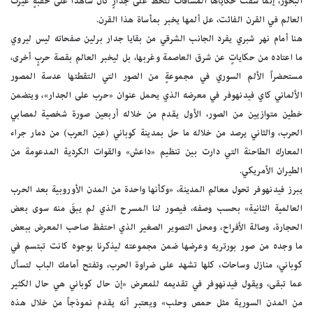
البحور، إنما شقت حكاياها المسافات لتحط على جدارٍ كان شاهداً على حقبةٍ غيرت
العالم في القرن الفائت، عل ألمها يخبر بمأساة هذا القرن.
هنا أمام نهر شبري يفرد الجانب الشرقي من بقايا جدار برلين صفحاته ليس ليروي
ما اعتاده من حكاياتٍ عن شرق العاصمة وغربها، بل ليخبر العالم بقصة حربٍ أخرى،
مستحضراً الألم السوري في مجموعةٍ من الصور التي التقطتها عدسة المصور
الألماني كاي فيدنهوفر في معرضه الذي يحمل عنوان «حرب على الجدار»، ويتضمن
خطين متوازيين من الصور، الأول يقدم من خلاله أربعين صورة شخصية لمصابي
الحرب، والثاني يرصد من خلاله ما حل بمدينة كوباني (عين العرب) من دمار جراء
المعارك الطاحنة التي دارت بين تنظيم «داعش» والقوات الكردية المدعومة من
الطيران الأمريكي.
يبرز فيدنهوفر تحول معالم المدينة، «وكأنها واحدة من المدن الأوروبية بعد الحرب
العالمية الثانية» بحسب وصفه، فيصور لنا المسرح الذي لم يبقَ منه سوى بعض
الحجارة، وصالة الأفراح، ومحل التصوير الصغير الذي احتفظ صاحب المعرض ببعض
ما وجده من صور بورتريه وعرضها ضمن مجموعته ليذكرنا بوجوه كانت تبتسم في
كوباني، منازل وساحات، كلها تشهد على ضراوة الحرب، وتفتح أمامك الباب لتسأل
عما تبقى، ويقول فيدنهوفر في تقديمه للمعرض «إن حال كوباني هي حال الكثير
من المدن السورية مثل حمص وحلب» ويعتبر أنه يقدم نموذجاً من خلال هذه