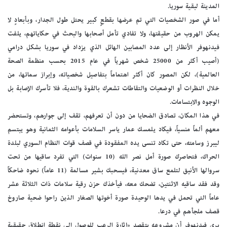
المدينة لبقية سوريا.
أما في صور الشخصيات التي تم عرضها بقطعٍ كبير يحتل طول الجدار، وبأبعادٍ لا
يمكن الهروب من حقيقتها، ولا تفادي تأمل أصحابها والبحث في حكاياتهم، يلفت
فيدنهوفر الأنظار إلى عدد المصابين الهائل الذي يزداد في سوريا بشكل درامي
(أصيب أكثر من 25000 شخص شهرياً في عام 2015 بحسب منظمة الصحة
العالمية)، لكن المصور كان أكثر اهتماماً بتفاصيل شخصياته، وإبراز سماتها، من
خلال النظرات أو الوضعيات والتقاطات تشعرك بالقوة والندية، فلا تأسرك الإصابة بل
الوجوه والابتسامات.
في هذا المكان، تصادق الضحايا من دون أن تعرفهم، تقف إلى جوارهم، وتستحضر
معهم ألماً منسياً، فيكاد يلمسك عمار ياسر السلامات بأعوامه الثمانية وهو يبتسم
ليبرز وسامته، حتى تكاد تنسى يده المفقودة في قصف قوات النظام السوري لبلدة
الحراك، فتحاصرك صورة أمل نصر الله (10 سنوات) التي تفرد ساقيها من تحت
سروالها الأنيق لتلمع ساق معدنية، فيسحبك بشير مسالمة (11 عاماً) نحوه ضاحكاً
وقد فقد ساقيه الاثنتين، تضحك معه، فيأخذك حزن رقية سلامات ذات الثلاثة عشر
عاماً التي تحمل في يدها الوحيدة صورة أخوتها الصغار الذين راحوا ضحية صاروخ
قصف ملجأهم في درعا.
يرى فيدنهوفر أن مشروعه يتقصد «إثارة الرعب للوصول إلى نقطة انطلاق حقيقية