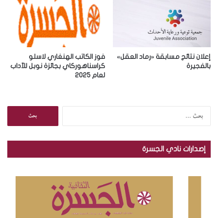
إعلان نتائج مسابقة «رماد العقل»
فوز الكاتب الهنغاري لاسلو
بالفجيرة
كراسناهوركاي بجائزة نوبل للآداب
لعام 2025
ا
ل
ب
ح
إصدارات نادي الجسرة
ث
ع
ن
: