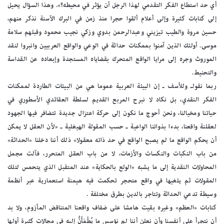
أي حد استطاع الفكر التقدمي لهذا الرجل أن يؤثر في محيطه؟». وهذا السؤال يحيل
إلى كتابات كثيرة وإلى أعلام ألقوا حجرا منذ زمن في البرك الآسنة نذكر منهم،
حسين مروة والطيب تيزيني وعبدالرحمن بدوي وزكي نجيب محمود وقبلهم سلامة
موسى. أولئك الذين آمنوا بممكنات حداثة في الوعي والواقع العربيين وانبروا لنقد
الموروث وجره إلى مرايا الواقع المتحرك بقضاياه المستجدة وإبعاده عن القداسة
والتحنيط.
ربما نقولـ وللأسف ـ إن البيئة العربية عموما هي من البيئات الطاردة لممكنات
الفكر النقدي، بل نكاد لا نبرح المربع القديم لسلطة العقائدي الأسطوري في
حياتنا ومخيالنا، ونحن أحوج ما نكون إلى حركة اعتزال جديدة تتضافر فيها الجهود
لعقلنة واقعنا، بدءا بذواتنا الواعية ـ حسب المقولة الهيغلية ـ «لأن العقل لا يمكن
أن يحكم الواقع ما لم يصبح الواقع في حد ذاته معقولا» ذلك أننا دخلنا «الحداثة»
من باب النكبات والنكسات والأزمات، لا من باب العقل المتحرر، فآلت مجمل
المحاولات النقدية إلى ما يشبه «الولع بالحكاية» عند المتقبل الذي يتحمس لتلك
المقولات ثم يلغيها في واقع متحجر تحكمت فيه هيمنة استعمارية عبر أنظمة
وسيطة تدعي الحداثة وتتاجر بالدين بطرق مختلفة .
كتابات «العظم» وغيره بقيت هامشا على ضفاف واقعنا المتناقض المأزوم، ولا بد
أن نتجرأ على أنفسنا وأن نعلن أننا لم نؤسس ما يُطْمَأَنُّ إليه في مجالات كثيرة أولها