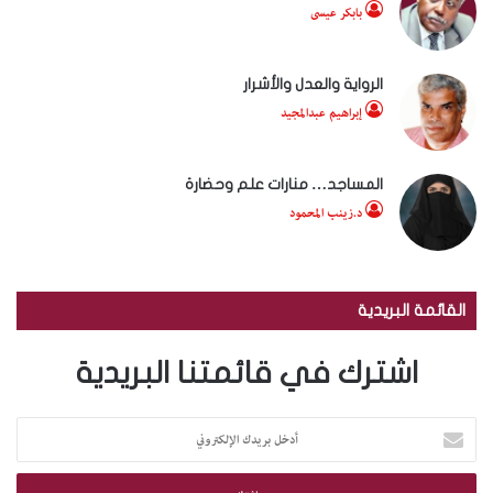
بابكر عيسى
الرواية والعدل والأشرار
إبراهيم عبدالمجيد
المساجد… منارات علم وحضارة
د.زينب المحمود
القائمة البريدية
اشترك في قائمتنا البريدية
أ
د
خ