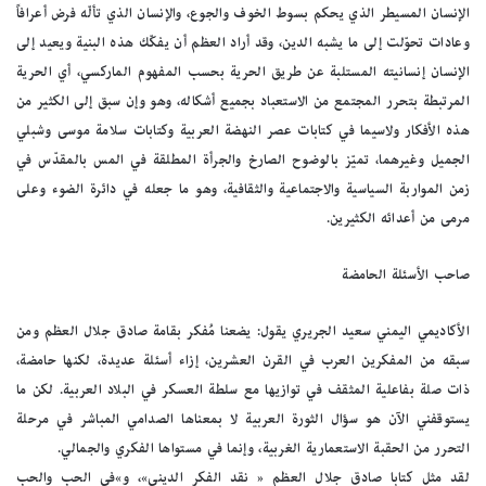
الإنسان المسيطر الذي يحكم بسوط الخوف والجوع، والإنسان الذي تألّه فرض أعرافاً
وعادات تحوّلت إلى ما يشبه الدين، وقد أراد العظم أن يفكّك هذه البنية ويعيد إلى
الإنسان إنسانيته المستلبة عن طريق الحرية بحسب المفهوم الماركسي، أي الحرية
المرتبطة بتحرر المجتمع من الاستعباد بجميع أشكاله، وهو وإن سبق إلى الكثير من
هذه الأفكار ولاسيما في كتابات عصر النهضة العربية وكتابات سلامة موسى وشبلي
الجميل وغيرهما، تميّز بالوضوح الصارخ والجرأة المطلقة في المس بالمقدّس في
زمن المواربة السياسية والاجتماعية والثقافية، وهو ما جعله في دائرة الضوء وعلى
مرمى من أعدائه الكثيرين.
صاحب الأسئلة الحامضة
الأكاديمي اليمني سعيد الجريري يقول: يضعنا مُفكر بقامة صادق جلال العظم ومن
سبقه من المفكرين العرب في القرن العشرين، إزاء أسئلة عديدة، لكنها حامضة،
ذات صلة بفاعلية المثقف في توازيها مع سلطة العسكر في البلاد العربية. لكن ما
يستوقفني الآن هو سؤال الثورة العربية لا بمعناها الصدامي المباشر في مرحلة
التحرر من الحقبة الاستعمارية الغربية، وإنما في مستواها الفكري والجمالي.
لقد مثل كتابا صادق جلال العظم « نقد الفكر الديني»، و»في الحب والحب