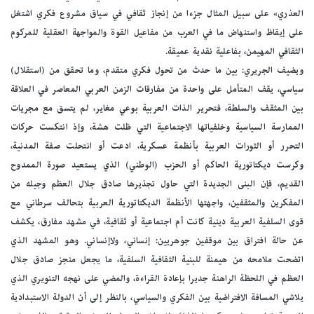
العذري» على سبيل المثال جزءا من إنجاز ثقافي في سياق مشروع فكري اشتغل
على إيقاظ واستنهاض ما في العرب من مفاعيل القوة والمواجهة العقلية للمركوم
الثقافي المهيمن، بفاعلية نقدية عميقة.
ويضيف الجريري: بين ما حدث من تحول فكري متقدم، وما تحقق من (استقلال)
سياسي، يقف المتأمل على واحدة من مفارقات الزمن العربي المعاصر في العلاقة
بين المثقف والسلطة، فتحرير الذات العربية بوعي مغاير، لم يتسق مع مجريات
الممارسة السياسية وخلفياتها الاجتماعية التي ظلت هشة، وإذ انتكست حركات
التحرر أو الثورات العربية بأنظمة عسكرية، ادعت أو انتحلت صفة المدنية،
وكرست ديكتاتورية الحاكم أو الحزب (الوطني) الذي يستعيد صورة الممدوح
القديم، فإن البنى الجديدة التي حاول تجذيرها صادق جلال العظم وجيله من
المفكرين والمثقفين، واجهتها الأنظمة الديكتاتورية العربية بتحالف سرطاني مع
قوى السلفية العربية دينية كانت أم اجتماعية أو ثقافية، في مشهد مفارق، يكشف
عن حالة افتراق بين موقفين جوهريين: إنساني، ولاإنساني. وهو المشهد الذي
اتضحت ملامحه من هيمنة للبنية الثقافية السلفية، ما يجعل منجز صادق جلال
العظم في اللحظة الراهنة جديرا بإعادة القراءة، والمضي على نهجه التنويري الذي
يلاشي المسافة الافتراضية بين الفكري والسياسي، بالنظر إلى أن الدولة الاستبدادية