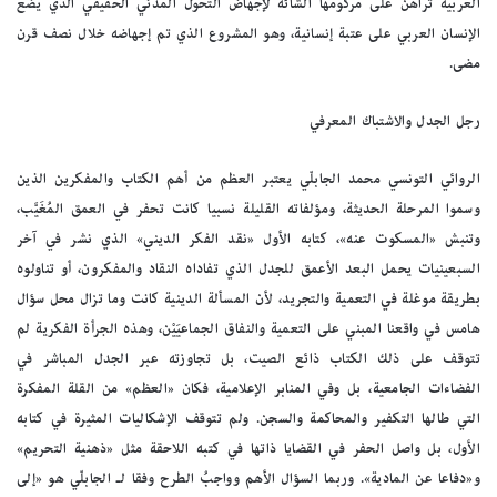
العربية تراهن على مركومها الشائه لإجهاض التحول المدني الحقيقي الذي يضع
الإنسان العربي على عتبة إنسانية، وهو المشروع الذي تم إجهاضه خلال نصف قرن
مضى.
رجل الجدل والاشتباك المعرفي
الروائي التونسي محمد الجابلّي يعتبر العظم من أهم الكتاب والمفكرين الذين
وسموا المرحلة الحديثة، ومؤلفاته القليلة نسبيا كانت تحفر في العمق المُغَيَّب،
وتنبش «المسكوت عنه»، كتابه الأول «نقد الفكر الديني» الذي نشر في آخر
السبعينيات يحمل البعد الأعمق للجدل الذي تفاداه النقاد والمفكرون، أو تناولوه
بطريقة موغلة في التعمية والتجريد، لأن المسألة الدينية كانت وما تزال محل سؤال
هامس في واقعنا المبني على التعمية والنفاق الجماعيَيْن، وهذه الجرأة الفكرية لم
تتوقف على ذلك الكتاب ذائع الصيت، بل تجاوزته عبر الجدل المباشر في
الفضاءات الجامعية، بل وفي المنابر الإعلامية، فكان «العظم» من القلة المفكرة
التي طالها التكفير والمحاكمة والسجن. ولم تتوقف الإشكاليات المثيرة في كتابه
الأول، بل واصل الحفر في القضايا ذاتها في كتبه اللاحقة مثل «ذهنية التحريم»
و«دفاعا عن المادية». وربما السؤال الأهم وواجبُ الطرح وفقا لـ الجابلّي هو «إلى