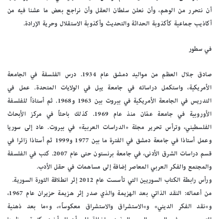
أن نتحرر من الوهم، وأن نعلن سلطان العقل وأن نراجع بعض ما عشنا فيه من
أكاذيب جماعية كأكذوبة الحداثة والتحديث وأكذوبة الاستقلال وحرية الإرادة.
في سطور
صادق جلال العظم من مواليد دمشق عام 1934. درس الفلسفة في الجامعة
الأمريكية، واستكمل دراساته في جامعة ييل في الولايات المتحدة. عمل في
التدريس في الجامعة الأمريكية في بيروت بين 1963 و1968. ثم أستاذاً للفلسفة
الأوروبية في جامعة عمّان منذ عام 1969. كذلك باحثاً في مركز الأبحاث
الفلسطيني، وترأس تحرير مجلة «الدراسات العربية» في بيروت. عاد إلى سوريا
وعمل أستاذا في جامعة دمشق في الفترة ما بين 1977 و1999 ثم أستاذا زائرا في
قسم دراسات الشرق الأدنى، في جامعة برنستون حتى عام 2007. كتب في الفلسفة
والمجتمع والفكر العربي المعاصر إضافة إلى مساهمات في حقل الأدب.
ورأس رابطة الكتاب السوريين التي تأسست عام 2012 إثر انطلاقة الثورة السورية.
من أعماله: النقد الذاتي بعد الهزيمة والذي صدر إثر هزيمة حزيران عام 1967،
و»نقد الفكر الديني» و»الاستشراق والاستشراق معكوساً»، و»ما بعد ذهنية