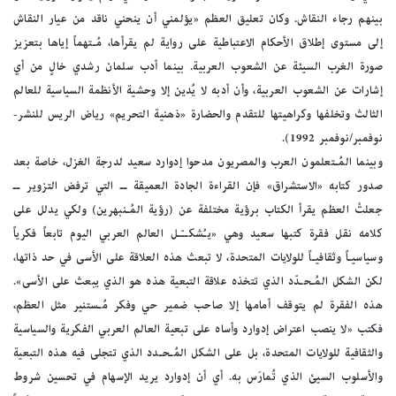
بينهم رجاء النقاش. وكان تعليق العظم «يؤلمني أن ينحني ناقد من عيار النقاش
إلى مستوى إطلاق الأحكام الاعتباطية على رواية لم يقرأها، مُـتهماً إياها بتعزيز
صورة الغرب السيئة عن الشعوب العربية. بينما أدب سلمان رشدي خالٍ من أي
إشارات عن الشعوب العربية، وأن أدبه لا يُدين إلا وحشية الأنظمة السياسية للعالم
الثالث وتخلفها وكراهيتها للتقدم والحضارة «ذهنية التحريم» رياض الريس للنشر-
نوفمبر/نوفمبر 1992).
وبينما المُـتعلمون العرب والمصريون مدحوا إدوارد سعيد لدرجة الغزل، خاصة بعد
صدور كتابه «الاستشراق» فإن القراءة الجادة العميقة ــ التي ترفض التزوير ــ
جعلتْ العظم يقرأ الكتاب برؤية مختلفة عن (رؤية المُـنبهرين) ولكي يدلل على
كلامه نقل فقرة كتبها سعيد وهي «يـُشكــّـل العالم العربي اليوم تابعاً فكرياً
وسياسيـاً وثقافيـاً للولايات المتحدة، لا تبعث هذه العلاقة على الأسى في حد ذاتها،
لكن الشكل المُـحـدّد الذي تتخذه علاقة التبعية هذه هو الذي يبعث على الأسى».
هذه الفقرة لم يتوقف أمامها إلا صاحب ضمير حي وفكر مُـستنير مثل العظم،
فكتب «لا ينصب اعتراض إدوارد وأساه على تبعية العالم العربي الفكرية والسياسية
والثقافية للولايات المتحدة، بل على الشكل المُـحـدد الذي تتجلى فيه هذه التبعية
والأسلوب السيئ الذي تُمارَس به. أي أن إدوارد يريد الإسهام في تحسين شروط