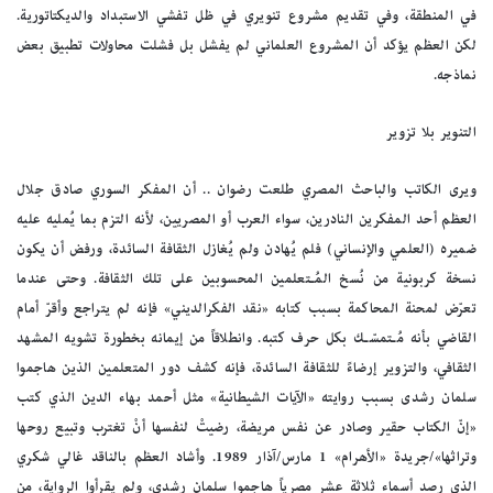
في المنطقة، وفي تقديم مشروع تنويري في ظل تفشي الاستبداد والديكتاتورية.
لكن العظم يؤكد أن المشروع العلماني لم يفشل بل فشلت محاولات تطبيق بعض
نماذجه.
التنوير بلا تزوير
ويرى الكاتب والباحث المصري طلعت رضوان .. أن المفكر السوري صادق جلال
العظم أحد المفكرين النادرين، سواء العرب أو المصريين، لأنه التزم بما يُمليه عليه
ضميره (العلمي والإنساني) فلم يُهادن ولم يُغازل الثقافة السائدة، ورفض أن يكون
نسخة كربونية من نُسخ المُـتعلمين المحسوبين على تلك الثقافة. وحتى عندما
تعرّض لمحنة المحاكمة بسبب كتابه «نقد الفكرالديني» فإنه لم يتراجع وأقرّ أمام
القاضي بأنه مُـتمسّـك بكل حرف كتبه. وانطلاقاً من إيمانه بخطورة تشويه المشهد
الثقافي، والتزوير إرضاءً للثقافة السائدة، فإنه كشف دور المتعلمين الذين هاجموا
سلمان رشدى بسبب روايته «الآيات الشيطانية» مثل أحمد بهاء الدين الذي كتب
«إنّ الكتاب حقير وصادر عن نفس مريضة، رضيتْ لنفسها أنْ تغترب وتبيع روحها
وتراثها»/جريدة «الأهرام» 1 مارس/آذار 1989. وأشاد العظم بالناقد غالي شكري
الذي رصد أسماء ثلاثة عشر مصرياً هاجموا سلمان رشدي، ولم يقرأوا الرواية، من