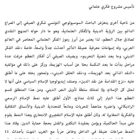
تأسيس مشروع فكري علماني
من ناحية أخرى يتعرّض الباحث السوسيولوجي التونسي شكري الصيفي إلى الصراع
الدائم بين الرؤية الدينية والأفكار العلمانية، وهو ما دار حوله المنهج النقدي
لصادق جلال العظم، لذا يعتبر من أبرز رموز الفكر العلماني المعاصر في العالم
العربي، وله إسهامات معرفية عميقة التأثير أحدثت جدلاً واسعاً، خاصة «نقد الفكر
الديني، وما بعد ذهنية التحريم». ويضيف الصيفي أن أفكار العظم عرفت عدة
مراحل بدأت ما بعد النكسة بحثا عن أسباب الهزيمة، وركز على ذلك في مؤلفيه
«النقد الذاتي بعد الهزيمة»، و»نقد العقل الديني»، وتمحور بحثه على ما أطلق
عليه «نزع القداسة عن نقد الدين». وصنف إيديولوجيا الإسلام السياسي على أنها لا
تمثل كل الإسلام، ولا تمتلك سلطة تأويل النص الديني. ومن هذا المنطلق قسم
العظم هذا التيار إلى ثلاث نماذج، الأول أطلق عليه نمط الإسلام الرسمي
الراديكالي، واعتبره مناهضاً للحريات ومانعاً للتعددية الدينية والأنساق الثقافية
والفكرية المغايرة له. وثان أطلق عليه الإسلام التفجيري الانتحاري وهذا النمط يقوم
على مبدأ الحاكمية، ويؤمن بعقيدة التكفير والقتل بحجة حماية الدين. وقاد هذا
النمط صراعات عنيفة في الداخل وخاض حرباً مع الغرب انتهت بأحداث 11