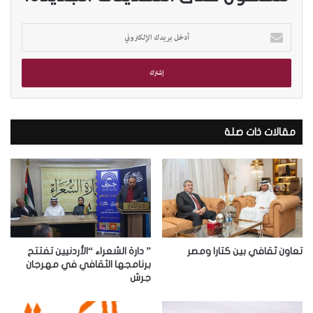
أ
د
خ
ل
ب
ر
ي
د
مقالات ذات صلة
ك
ا
ل
إ
ل
ك
ت
ر
تعاون ثقافي بين كتارا ومصر
” دارة الشعراء “الأردنيين تفتتح
و
برنامجها الثقافي في مهرجان
جرش
ن
ي