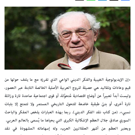
«إن الإيديولوجية الغيبية والفكر الديني الواعي الذي تفرزه مع ما يلتف حولها من
قيم وعادات وتقاليد هي حصيلة للروح العربية الأصلية الخالصة الثابتة عبر العصور،
وليست أبداً تعبيراً عن أوضاع اقتصادية مُتحوِّلة، أو قوى اجتماعية صاعدة تارة وزائلة
تارة أخرى، أو بنىً طبقية خاضعة للتحول التاريخي المستمر ولا تتمتع إلا بثبات
نسبي». (من كتاب نقد الفكر الديني). ربما بهذه العبارات يلخص المفكر والباحث
السوري صادق جلال العظم الإشكالية الكبرى التي يحياها ما يُسمى بالعالم العربي.
ويعتبر العظم من أشهر العقلانيين العرب، وله إسهاماته المشهودة في نقد