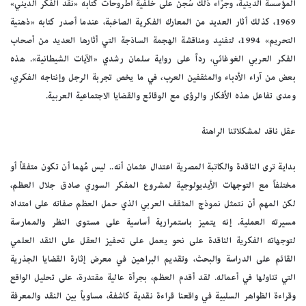
المؤسسة الدينية، وجرّاء ذلك سُجن على خلفية أطروحات كتابه «نقد الفكر الديني»
1969، كذلك أثار العديد من المعارك الفكرية الصاخبة، عندما أصدر كتابه «ذهنية
التحريم» 1994، لتفنيد ومناقشة الهجمة الساذجة التي أثارها العديد من أصحاب
الفكر العربي الغوغائي، رداً على رواية سلمان رشدي «الآيات الشيطانية». هذه
بعض من آراء الأدباء والمثقفين العرب، في ما يخص تجربة الرجل وإنتاجه الفكري،
ومدى تفاعل هذه الأفكار والرؤى مع الوقائع والقضايا الاجتماعية العربية.
عقل ناقد لمشكلاتنا الراهنة
بداية ترى الناقدة والكاتبة المصرية اعتدال عثمان أنه.. ليس مُهما أن تكون متفقاً أو
مختلفاً مع التوجهات الأيديولوجية لمشروع المفكر السوري صادق جلال العظم،
لكن المهم أن نتمثل نموذج المثقف العربي الذي حمل العظم صفاته على امتداد
مسيرته العملية. إنه يتميز باستمرارية أساسية على مستوى النظر والممارسة
لتوجهاته الفكرية الناقدة على نحو يعمل على تحفيز العقل على النقد العلمي
القائم على الدراسة والبحث، وتقديم البراهين في معرض إثارة القضايا الجذرية
التي تناولها في أعماله. لقد أقدم العظم، بجرأة عالية مقتدرة، على تحليل الواقع
وقراءة الظواهر السلبية في واقعنا قراءة نقدية كاشفة، مساوياً بين النقد والمعرفة