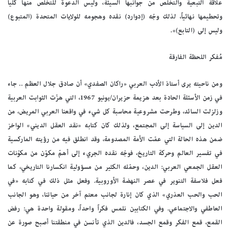
علاقة التبعية والتخلص من جوانبها السيئة، وليس الدعوة للتخلص منها كلياً
وتحطيمها نهائياً، لذلك وجّه (إدوارد) نقده وهجومه للولايات المتحدة (المتبوع)
وليس إلى (التابع)».
مُفكر اللحظة الفارقة
ومن ناحيته يرى أستاذ الأدب العربي «راكان الصفدي» أن صادق جلال العظم .. جاء
في زمن الأسئلة الحادة بعد هزيمة حزيران/يونيو 1967، التي هزّت الثوابت العربية
وزلزلت السائد، وطرحت مشروعية محاسبة كل شيء في واقعنا العربي المريض، من
الدين إلى السياسة إلى المجتمع، ولذلك كان كتابه «نقد العقل الديني» الواخز
ضمن هذه الحالة التي عمّت الأمة المصدومة، وقد انطلق فيه من رؤيته الماركسية
في تفسير العالم وحركة التاريخ، فوجّه نقده الجريء إلى أهمّ مكوّن من مكوّنات
العقل الجمعي العربي: الدين، وحمّله الكثير من مسؤولية انكسارنا التاريخي، كما
فعل فلاسفة التنوير في عصر النهضة الأوروبية. وفعل مثل ذلك في كتابه «في
الحب والحب العذري» الذي كان إنارة لجانب معتم آخر من حياتنا، وهو الجانب
العاطفي والاجتماعي. وفي الكتابين نلمس فكراً واحداً، ومقولة واحدة هي: رفض
القمع، قمع الفكر وقمع الجسد، فالدين الذي تأنسن في منطقتنا أصبح صورة عن