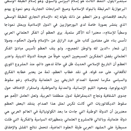
سبتمبر/أيلول. النمط الثالث هو إسلام البيزنس والسوق. وهو إسلام الطبقة الوسطى
البرجوازية المرتبطة بالبنوك الإسلامية وصيغ المرابحات التجارية، وهو نموذج يهتم
بالبعد الاقتصادي. وعبّر العظم عن ذلك بقوله إنه «الإسلام التجاري للطبقة الوسطى
الذي ينتشر بصورة خاصة لدى البورجوازيين في الدول الإسلامية ويمثل نموذجا
وسطياً للإسلام»، معتبرا أنه الأكثر سلمية. يرى العظم أن الفكر العلماني العربي
تأسس بناء على مضامين كتاب علي عبد الرازق عن «الإسلام وأصول الحكم»، وصولا
إلى شعار «الدين لله والوطن للجميع». ولم ينف العظم تأسيس مبادئ الفكر
العلماني بفضل المفكرين المسيحيين العرب خوفاً من هيمنة الدولة الدينية. واعتبر
العظم أن التاريخ الإسلامي الحديث ظل في حالة تدهور دائم، منذ المشروع الثوري
للأفغاني، على حد قوله. في نقد خطاب العظم، ثمة من يعتبر خطابه الفكري
والسياسي مكرسا لحتمية الصدام التاريخي بين العلمانية والإسلام، رغم سقوط
الإيديولوجيا، وصعود القيم الإنسانية، والمدنية والمواطنية، واستقرار الاختلاف حول
جدوى الشفافية ونجاح الديمقراطية لدول منطقتنا العربية، ولعل العامل الأهم هو
سقوط الديكتاتوريات التي كانت تكرس لمثل هذا الصدام. ينتقد البعض العظم
معتبرين أن الدولة الوطنية التي جاءت ما بعد الكولونيالية في العالم العربي هي
دولة علمانية، وبالتالي فالمشروع العلماني بتمظهراته السياسية والفكرية التي ظلت
مسيطرة على المشهد العربي طيلة العقود الماضية، تتحمل نتائج الفشل والإخفاق