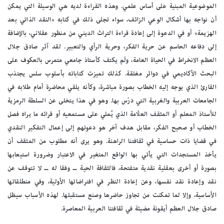
الموضوعية المبنية على أساس علمي. وهذه القراءة لديه هي الوسيلة التي يمكن
أن نواجه بها أشكال الوعي الزائف، سواء تجلى ذلك في كتابه «النقد الذاتي بعد
الهزيمة» أو في الدعوة إلى إعادة قراءة التراث الديني من منظور عقلاني، بالإضافة
إلى دفاعه الحاسم عن حرية الفكر، وحرية الرأي والتعبير. لقد آثر صادق جلال
العظم الانخراط في الحياة العامة، ولَم يكتف كأستاذ جامعي متمرس بالعكوف على
البحث الأكاديمي في دوائر مغلقة. كذلك تميزت كتاباته بأسلوب سلس يجتذب
القارئ الذي يوجه إليه الخطاب بصورة مباشرة، وكأنه يلقي محاضرة أمام طلابه في
الجامعات العربية والغربية التي درّس بها. وهو في هذا يتخلى عن السلطة الرمزية
للأستاذ المعلم أو المثقف العلّامة الذي يُملي على مستمعيه أو قرائه ما يراه فصل
الخطاب أو صحيح الفكر، مقابل هدف آخر هو دعوتهم إلى إعمال التفكير النقدي
في قضايا ذات حساسية في ثقافتنا الراهنة. وهو يرى أنه مطلوب من المثقف أن
يأخذ المستجدات التي يأتي بها الواقع المتغير في الاعتبار وضرورة استيعابها
بصورة أو أخرى بعقلية نقدية متفتحة، فالثقافة الحية ــ وفقا له ــ لا تتوقف عن
نقد وإعادة نقد نفسها، وعن إعادة النظر في افتراضاتها الأولية، وفي منطلقاتها
الأساسية، وإلا لما تمكنت من تجاوز حاضرها وصنع مستقبلها. لهذه الأسباب سيظل
صادق جلال العظم أيقونة مضيئة في ثقافتنا العربية المعاصرة.