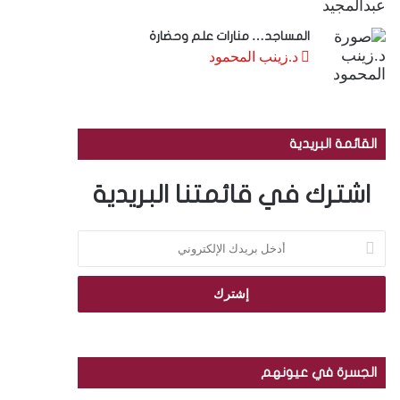
المساجد… منارات علم وحضارة
د.زينب المحمود
القائمة البريدية
اشترك في قائمتنا البريدية
أ
د
خ
ل
ب
ر
ي
د
الجسرة في عيونهم
ك