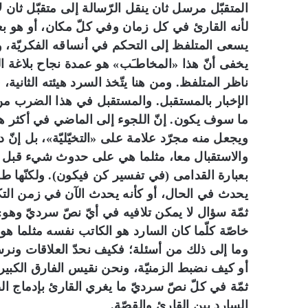
المتقبّل مرسل ثان ينقل الرّسالة إلى متقبّل ثان لا
لأنه القارئ في كل زمان وفي كلّ مكان، أو هو بع
يسعى المتلفظ إلى التحكم في أنساقه الفكريّة، وا
يخفى أنّ هذا «المخاطـَب» هو عمدة نجاح بلاغة ال
ناظر المتلفظ. ومن هنا يتّخذ السرد هيئته الثانية
الإخبار بالمستقبل. والمستقبل في هذا الضرب من
ما سوف يكون. إنّ اللجوء إلى الماضي في أكثر هذا ا
ويجعل منه مجرّد علامة على «التخيّليّة»، بل إنّ 
والاستقبال معا، مثلما هي على حدوث شيء قبل زمن
بعبارة القدامى (في تفسير كن فيكون). ولكنّها 
يحدث في الحال، أو كأنه يحدث الآن في زمن التك
ثمّة سؤال لا يمكن تلافيه في أيّ نصّ سرديّ وهو: أ
خاصّة كلّما كان السارد هو الكاتب نفسه مثلما هو
وما إلى ذلك من أسئلة؛ فكيف نحدّ العلاقات ونر
أو كيف نضبط الزمنيّة، ونحن نقيس الفارق الكبي
ثمّة في كلّ نصّ سرديّ ما يغري القارئ بإدماج ال
السارد بين القارئ والقصّة.