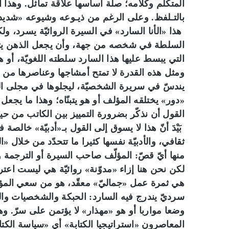
المتكلّم وكلامه؛ صلة أساسها علاقة تماثل. وهذا ا
بالتـلفظ. وعلى الرغم من ذيـوعه وشيوعه «شديد ا
هذا «الأنا السارد» في السيرة الروائيّة يسرد، ولك
السلطة في شخصه من جهة، وأن يجعل الذهن يتر
التي يبسط عليها هذا السارد سلطته اللغويّة، أو 
ومثل هذه القدرة لا تمتح أمشاجها وعناصرها من ملك
يندسّ في سريرة الشخصيّة، ليجلوها في مجلى الظا
«دور» يختلقه المؤلف أو هو يتبنّاه؛ وهذا ما يجعل
القول أن نذكّر بضرورة التمييز بين الكاتب من حيث
بَيْدَ أنّ هذا لا يسوق إلى القول بـ«أدبيّة» خالص
ثقافي، والأدبيّة نفسها كثيرا ما تتحدّد من خلال «ال
منها أيّ قصّ: المؤلّف صاحب السيرة أو الترجمة وا
لكن نحن هنا إزاء «مدوّنة» روائيّة هي ليست اعتراف
هي ثمرة عمل «جماليّ» معقّد، هو من سعي المؤلّف
سرديّ يندرج فيه السارد: الحبكة والشخصيات وال
وضعا مواربا أو هو «مهذار» لا يؤتمن على سرّ. وه
المعاصرون «استراتيجيا الكتابة» أي «سياسة الكت