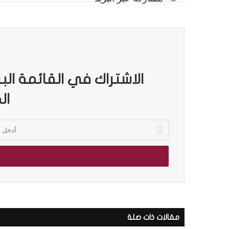
الاشتراك في القائمة الب
ال
أ
د
خ
ل
ب
ر
ي
د
ك
مقالات ذات صلة
ا