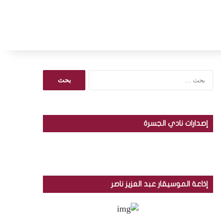
ا
ل
ب
ح
ث
إصدارات نادي الجسرة
ع
ن
:
إذاعة الموسيقار عبد العزيز ناصر