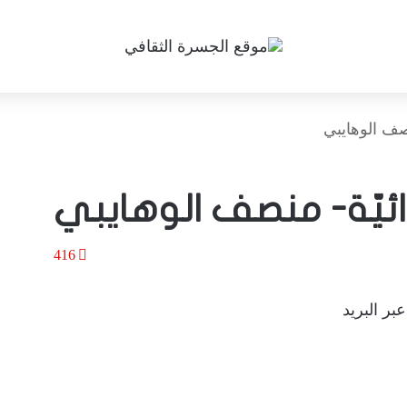
صف الوهايبي
ائيّة- منصف الوهايبي
416
بر البريد