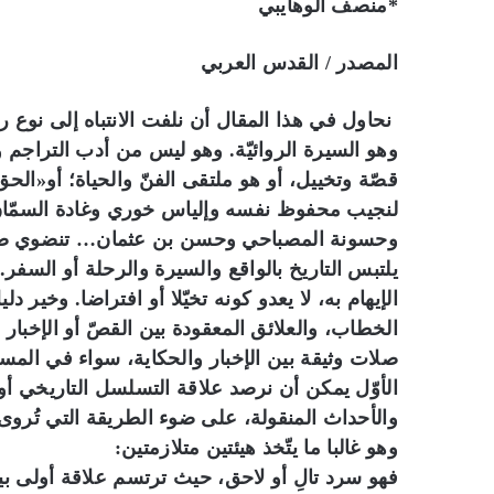
*منصف الوهايبي
المصدر / القدس العربي
نحاول في هذا المقال أن نلفت الانتباه إلى نوع روا
وهو السيرة الروائيّة. وهو ليس من أدب التراجم ولا
قصّة وتخييل، أو هو ملتقى الفنّ والحياة؛ أو«الحق»
لنجيب محفوظ نفسه وإلياس خوري وغادة السمّان
وحسونة المصباحي وحسن بن عثمان… تنضوي ضمن 
يلتبس التاريخ بالواقع والسيرة والرحلة أو السفر.
الإيهام به، لا يعدو كونه تخيّلا أو افتراضا. وخير
الخطاب، والعلائق المعقودة بين القصّ أو الإخبار 
صلات وثيقة بين الإخبار والحكاية، سواء في ال
الأوّل يمكن أن نرصد علاقة التسلسل التاريخي أو 
والأحداث المنقولة، على ضوء الطريقة التي تُروى ب
وهو غالبا ما يتّخذ هيئتين متلازمتين:
فهو سرد تالِ أو لاحق، حيث ترتسم علاقة أولى بين