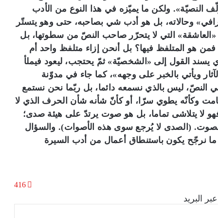
ف النصيّة». ولكن ما يميّزه في هذا النوع من الأدب
غرافي» وحالاته، بل هو أدب شي بصاحبه، حتى وهو يتستّر
«العاشقة» التي لا يتحرّر صاحب النصّ من سطوتها، بل
فمن هو المتلفظ فيها؟ بل أنحن إزاء متلفظ واحد أم
ند القول إلى «الشخصيّة» ثمّ يحتجب، ليعود فيملأ
آثار ويأتي بالخبر على وجهه»، كما جاء في مدوّنة
 النصّ، ليس بالذي نسمعه دائما، بل ربّما نحن نستمع
امت وكأنّه يطوي سرّا، أو كأنّ شأنه شأن الحرف الذي لا
 لا يتلاشى تماما، بل هو صوت يرتدّ على هيئة صدى؛
ه الصوت. (الصدى لا يُرجع سوى هذه الأصوات). والسؤال
ا نرجّح يكون باستنطاق أعمال من أدب السيرة
416
بر البريد