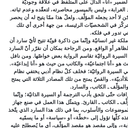
لضمير «أنا» الدالّ على المتلفظ في علاقة وجوديّة
لغرابة» وليس بالميسور محاصرته، لتعقّده وعدم ثباته.
ن لا أحد يجعله المؤلّف. ولعلّ هذا ممّا يتيح له أن يحصر
كّز في الشخصيّات الرئيسة، من جهة أخرى أي تلك
هي تدور في فلكه.
ة غير انسانيّة وإنّما من ذاكرة قويّة تتيح لأيّ سارد أن
هر أو الواقع. ومن الرجاحة بمكان أن نقرّر أنّ السارد
 السيرة الروائيّة تقاسم الرواية بعض خواصّها. ومن نافل
 هو «أنا اجتماعيّة» والكاتب من حيث هو «أنا إبداعيّة».
ة في السيرة الروائيّة؛ فخلف كلّ نظام أدبي يختفي نظام
لاأدبيّة». والقصّ يمتح من تلك المصادر الثلاثة التي يمتح
لمؤلّف ـ الكاتب، والسارد.
ات حتّى تلحق بأدب الترجمة أو السيرة الذاتيّة؛ وإنّما
 ـ الكاتب ـ القارئ. ويتمثّل هذا العمل في صنع جهاز
موضوعات والأسلوب، بما في ذلك هذا السارد الذي يتّخذ
ذه كلّها تؤول إلى «خطّة» أو «سياسة» أو ما يسمّيه
ابة»، وإلى مقصد هو مقصد المؤلّف، أي ما يُصطلح عليه