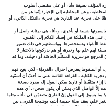
ره المؤلف بصيغة «أنا» أو على مقتضى أسلوب
مخاطبة، وعن المخاطبة إلى الإخبار؛ إنّما هو من
ّا على تجربة عند القارئ هي تجربة «التقبّل الذّاتي» أو
اسمونها بنسبة أو بأخرى، و»أنا» هي بمثابة واصل أو
 على هذه الملـَكة في إسناد الكلام إلى النّفس،
 تحفظ الأشياء وتستحضرها. وواسطتهم في ذلك ضمير
يّة لهم علم بها وخبرة، أو هم يدركونها بالاختبار لا
ّ المرجع هو سريرة المتكلّم الخاصّة أو دخيلته، وما قد
، أو الملفوظ يفترض اختزال «الفرديّة» لكي يتيح فهم
تجربة الكتابة ـ القراءة القائمة على ما أحبّ أن أسمّيه
 إزاء متلفّظ أو قارئ يمكن القول إنّه مفرد بصيغة
يست إلاّ الواصل الذي يمكن أن يكون «نحن»، أي هذه
ان؛ بما يسوق إلى القول إنّ القارئ متضمّن في «أنا» مثلما
لغير علم، يعقد صلة حميمة أشبه بوشيجة القربى، بين