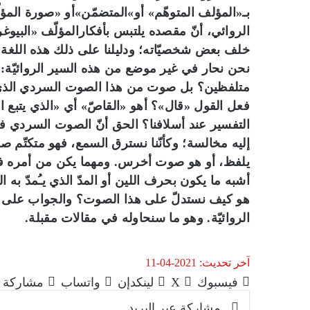
بـ«المؤلف المتوهّم» أو»المتضمّن»أو «صورة المؤلّ
الروائي، أنّ مقصده يلتبس بأفكارالمؤلّف «البيو
خلف بعض شخصيّاته؛ ودليلنا على ذلك هذه اللغة 
نحن نحار في غير موضع من هذه السير الروائيّة: 
متلفظين؟ بل صوت من هذا الصوت السردي الذي يس
فعل القول «قال»؟ أهو «القاصّ» أي «الذي يتبع ال
التفسير عند أسلافنا؟ الحق أنّ الصوت السردي في
إليه مخالسة؛ وكأنّنا نسترق السمع، فهو متكتّم ص
يلفظ، أو هو صوت أخرس. ومهما يكن من أمره فهو
أشبه ما يكون بحرف اللين أو المدّ الذي يـُمدّ ب
هو كيف نستدلّ على هذا الصوت؟ والجواب على م
الروائيّة. وهو ما سنحاوله في مقالات مقبلة.
آخر تحديث: 2021-04-11
فيسبوك
‫X
لينكدإن
واتساب
مشاركة ع
مشاركة عبر البريد