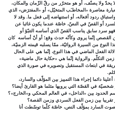
 يحدّ ولا يصنّف، أو هو متحرّر من رقّ الزّمان والمكان،
بارة معاصرة «المخاطـَب المتخيّل» أو «المفترَض» الذي
ستباق ردود أفعاله، أو استنهاضه إلى فعل ما. وقد لا
سرد أو القصّ في النصّ، خاصّة عندما يكون غائبا عن
، فهو سرد سابق يناسب القصّ الذي أساسه التنبّؤ أو
 القصص إنّما يروى وكأنّه حدث وقع؛ أو أنّ أساسه كان
لنوع من السيرة الروائيّة، ممّا يسلبه قيمته الزمنيّة،
دلالة الفعل الماضي في هذا النوع، إنّما هي على الحال
 التكلّم. والرواية إنّما هي «حكاية حال ماضية»
طريقة في ابتعاث المستقبل وتصويره في صورة الذي
لم.
علينا دائما إجراء هذا التمييز بين المؤلّف والسارد،
 شخصيّة في القصّة التي يرويها مثلما هو القارئ أيضا؟
سم الحدود بين «الداخل» في العالم المحكي و»الخارج»؟
ر تقريبا بين زمن الفعل السردي وزمن القصة؟
صوت السارد بمؤلّف النص، خاصّة كلّما توسّطت أنا