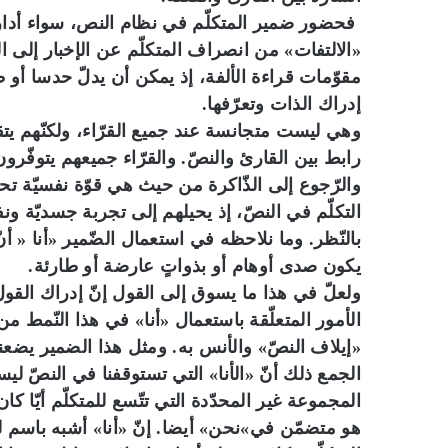
فحضور ضمير المتكلّم في نظام النص، سواء أدا
«الالتفات» من انصراف المتكلّم عن الإخبار إلى ال
مقوّمات قراءة الألفة، إذ يمكن أن يدلّ حدسا أو ظن
إدراك الذات وتعرّفها.
وهي ليست متجانسة عند جميع القرّاء، ولكنّهم يتق
رابط بين القارئ والنصّ. والقرّاء جميعهم يتوفّرون
والرّجوع إلى الذّاكرة من حيث هي قوّة نفسيّة
التكلّم في النصّ، إذ يحيلهم إلى تجربة جسديّة ونفس
بالنّظر. وما نلاحظه في استعمال الضّمير «أنا « أن
يكون صدى أوهام أو بذواتٍ عارضة أو طارئة.
ولعلّ في هذا ما يسوق إلى القول إنّ إدراك القول
الأمور المتعلّقة باستعمال «أنا» في هذا النّمط من 
«إيلاف النصّ» والأنس به. ومثل هذا الضمير يضعنا
الجمع ذلك أنّ «الأنا» التي تستوقفنا في النصّ ل
المجموعة غير المحدّدة التي تتّسع للمتكلّم أيّا ك
هو متضمّن في»نحن» أيضا. إنّ «أنا» أشبه باسم 