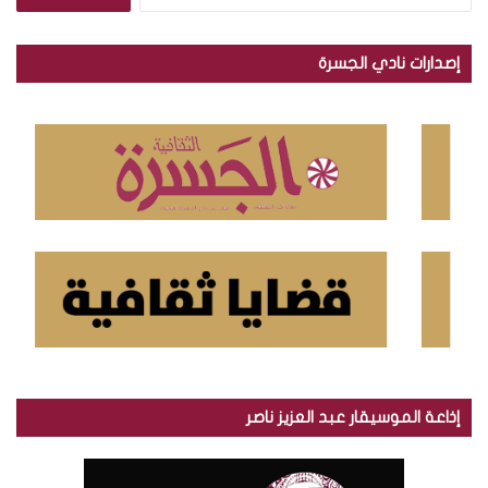
ل
ب
ح
إصدارات نادي الجسرة
ث
ع
ن
:
إذاعة الموسيقار عبد العزيز ناصر