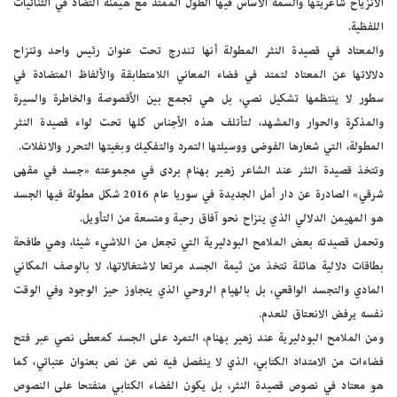
الانزياح شاعريتها والسمة الأساس فيها الطول الممتد مع هيمنة التضاد في الثنائيات
اللفظية.
والمعتاد في قصيدة النثر المطولة أنها تندرج تحت عنوان رئيس واحد وتنزاح
دلالاتها عن المعتاد لتمتد في فضاء المعاني اللامتطابقة والألفاظ المتضادة في
سطور لا ينتظمها تشكيل نصي، بل هي تجمع بين الأقصوصة والخاطرة والسيرة
والمذكرة والحوار والمشهد، لتأتلف هذه الأجناس كلها تحت لواء قصيدة النثر
المطولة، التي شعارها الفوضى ووسيلتها التمرد والتفكيك وبغيتها التحرر والانفلات.
وتتخذ قصيدة النثر عند الشاعر زهير بهنام بردى في مجموعته «جسد في مقهى
شرقي» الصادرة عن دار أمل الجديدة في سوريا عام 2016 شكل مطولة فيها الجسد
هو المهيمن الدلالي الذي ينزاح نحو آفاق رحبة ومتسعة من التأويل.
وتحمل قصيدته بعض الملامح البودليرية التي تجعل من اللاشيء شيئا، وهي طافحة
بطاقات دلالية هائلة تتخذ من ثيمة الجسد مرتعا لاشتغالاتها، لا بالوصف المكاني
المادي والتجسد الواقعي، بل بالهيام الروحي الذي يتجاوز حيز الوجود وفي الوقت
نفسه يرفض الانعتاق للعدم.
ومن الملامح البودليرية عند زهير بهنام، التمرد على الجسد كمعطى نصي عبر فتح
فضاءات من الامتداد الكتابي، الذي لا ينفصل فيه نص عن نص بعنوان عتباتي، كما
هو معتاد في نصوص قصيدة النثر، بل يكون الفضاء الكتابي منفتحا على النصوص