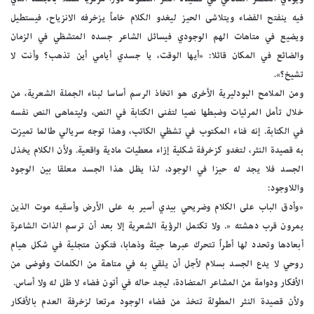
فيه ينفتح الفضاء ويتلاشى الحيز ليغدو الكلام خاماً يزخرفه الانزياح، فيستطيل
ويضيع في متاهات الهم الوجودي فيسائل الشاعر جسده المتشظي في الزمان
والضائع في المكان قائلا: «أيها الوقت، يا جسدي أيامي أين تذهب؟ وأنت لا
تشيخ؟».
ومن الملامح البودليرية الأخرى هو اتخاذ الرسم أساسا لبناء الجملة الشعرية، من
خلال تأمل المرئيات وضبطها نصيا لتفنى الكتابة في النص، وليتماهى النص نفسه
في الكتابة. إنه فناء المكتوب في تشظي الكاتب، وهذا توجه سريالي طالما تميزت
به قصيدة النثر، لتغدو كزخرفة شكلية إزاء معطيات مادية واقعية. ولأن الكلام يخذل
الجسد فلا يجد له حيزا في الوجود، لذا يظل هذا الجسد معلقا بين الوجود
واللاوجود:
«وأدق الباب على الكلام وضريحي بيدي أسير به على الأرض وأسقيه موت الذين
يمرون قرب دهشته «. ولا تكتمل الرؤية الشعرية إلا بعد أن ترسم الذات الشاعرة
أبعادها وتحدد لها أطراً تتحرك عبرها جيئة وذهابا، فتكون متجلية في شكل هيام
روحي لا يدع الجسد بسلام لأجل أن يلقي به في متاهة من الكلمات وفوضى من
الأفكار ودوامة من المشاعر المتضادة، ليجد حاله في أتون فضاء لا ظل له ولا أساس.
ولأن قصيدة النثر المطولة تتخذ من فضاء الوجود مرتعا لزخرفة العدم بالأفكار