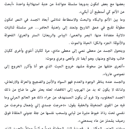
بعضها مع بعض لتكون بدورها سلسلة متوالدة من عتبة استهلالية واحدة «أبحث
عن الألم كي أستطيع أن أبكي».
وما بين الألم والبكاء والبحث والاستطاعة تتلاشى أبعاد الجسد في النص لتكون
مطولة تقبع في عمق التاريخ وتمتد إلى راهنية الحاضر… عبر سلسلة ثنائيات
دلالية متضادة منها: البصر والعمى/ اليباس والريعان/ الستر والعري/ الفحولة
والأنوثة/ الجزء والكل/ الحياة والموت .
ويتحول الجسد من معطى نصي إلى معطى مادي، مرة ككيان أنثوي وأخرى ككيان
خائب وضائع ومنهار، وهو أيضا نار وأفعى وعري وموت:
«أتعرى خلفها من سخونة مشهد خروج الميت الذي هو أنا وأكرر الخروج إلى
نصوصي عاريا».
والجسد عنده يناظر الوجود والعدم فهو السواد والأنين والضجيج والعزلة والارتعاش،
ولذلك لا يكون له بد من الهروب إلى اللافضاء لعله يعثر على ما ضاع من ذلك
الجسد المغلوب، ولا غرو أن يكون المستهدف من جراء ذلك هو العالم المرئي وما
فيه من القوى المتخيلة والخفية يقول: «دحرجت جسدي إلي بإهمال وخرجت من
نفسي تحت رذاذ خيوط مثيرة من ثيابي وتسحب نفسها من جثة جنوني الملقاة فوق
رصيف يشمئز من ماء يسمعني».
ويؤدي العنصر المكاني في قصيدة النثر المطولة دوراً مركزياً ممثلاً بالجسد الذي