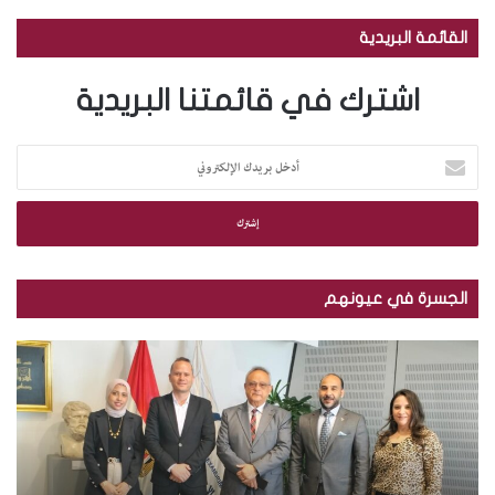
القائمة البريدية
اشترك في قائمتنا البريدية
أ
د
خ
ل
ب
ر
ي
الجسرة في عيونهم
د
ك
م
ب
ا
ك
ا
ل
ت
ل
إ
ب
ص
ل
ة
و
ك
ا
ر
ت
ل
.