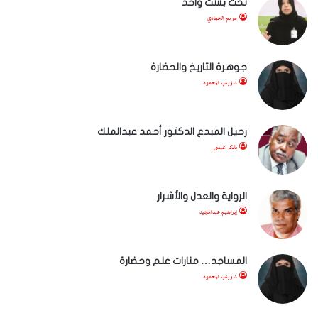
تحت بشت واحد
مريم الحمادي
جوهرة التاريخ والحضارة
د.زينب المحمود
رحيل المبدع الدكتور أحمد عبدالملك
بابكر عيسى
الرواية والعدل والأشرار
إبراهيم عبدالمجيد
المساجد… منارات علم وحضارة
د.زينب المحمود