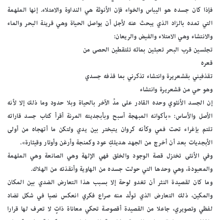
فإذا كان جسده هو اليباس والخواء فإن الأنوثة هي النداوة والامتلاء. إنها الملهمة
التي تمده بالزاد الذي يبحث عنه لأجل أن يواصل الحياة وهي قرينة البحر والماء
والانتشاء وهي الامتلاء والفيض والريعان:
تجلسين قرب البحر تعبثين بمائه تلتقطين الحصى من
قعره
تقذفيني بقشعريرة وانتشاء تذكرني بما قذفه جسدي
وهو حي من قشعريرة وانتشاء
إن الجسد الأنثوي وحده القادر على مدِّ الآخر بالحياة وبلا حدود وما ذلك إلا لأنه
الأصل والأساس: «بأكوانه المبهجة أسبح وبأبجديته المرنة أقرأ كتاب جسد قاراته
تلتم بإغراء تحت فمي وكأنه كروان يتبختر بين يدي ولتكن ما أتهجاه من أولى
الأبجديات بعد أن أخرج من الجهد هديلكِ عود وكمنجة وأرغن وأوتار وقيثارة».
وفي الأنثى تختزل قصة الوجود والخلق فهي الإلهة وهي الصانعة وهي الملهمة
والمعبودة، وهي وحدها التي حولت جسده من الهاوية وأنقذته من الهلاك.
وما كان لقصيدة النثر أن تغدو لوحة إلا بسبب هذا التعارض الضدي بين المكان
والمكين، ذلك التعارض الذي تولَّد منه صراع فكري انعكس نصيا في شكل تضاد
لفظي وتصويري، جاعلا من القصيدة أقصوصة تحكي معاناة ذاتٍ لا تعرف لها قرارا