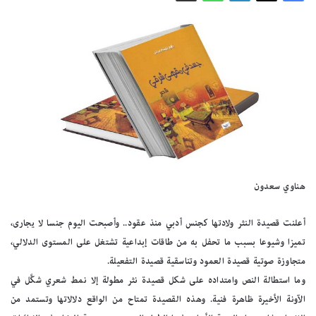
هناوي سعدون
أعلنت قصيدة النثر ولادتها كجنس أدبي منذ عقود.. وأصبحت اليوم جنسا لا يجارى،
تميزا وشيوعا بسبب ما تحفل به من طاقات إبداعية تشتغل على المستوى الدلالي،
متجاوزة صوتية قصيدة العمود وتناسقية قصيدة التفعيلة.
وما استطالة النص وامتداده على شكل قصيدة نثر مطولة إلا نمط شعري شكَّل في
الآونة الأخيرة ظاهرة فنية. وهذه القصيدة تمتاح من الواقع دلالاتها وتستمد من