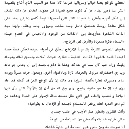
لتعطي للواقع بعدا خياليا وسرياليا، فلربما كان هذا هو السبب الذي أشاح بقصيدة
النثر عند زهير بهنام عن أن تكون مجرد قصيدة نثر مطولة. لتغادر من ذلك الشكل
إلى شكل أقرب، وأعني به قصيدة النثر التي أسميها اللوحة كنص زخرفي يمتد على
شكل متاهة روحية تتخندق داخل جسد مشتت ومهزوز جامد وعائم. ولهذا نجد
الذات الشاعرة متأرجحة بين الانفلات من الوجود والانحباس في العدم حيث:
«السماء فكرة متمردة والأرض نص انزياح».
وتفيض النصوص النثرية بشاعرية الانزياح لتحلِّق في أجواء بعيدة تحكي قصة جسد
أغوته أنفاسه بالشهوة فكانت الشقوة بانتظاره، لتجتث أحلامه وتسحق آماله وتجعله
يلهث وراء حب كان سببا في هلاكه، وهذا ما دفع بالجسد إلى أن يخاتل جراحاته
ويداري احتضاراته مراوغا بالحرمان تارة وبالاكتواء أخرى. ويتحول حزنه مسرةً ويومه
عدما ومسيرته تعثرا وألفته اغترابا، وما ذلك إلا لأن الواقع المرّ قد أثمله فما عاد
يرى فيه إلا ما هو مشوه وقبيح. ولم يبق له من أمل إلا بالأنوثة التي رأى فيها
الولادة والخصب والنقاء فهي التي تظل تمنحه طاقة الإصرار على الحياة وتدفعه من
ثم نحو التمرد لعله يرفض الاستسلام لجسده أو الإذعان له بطواعية:
وأنت تقفزين وتنطين مثل الأرنب في عشب جسدي
هاتي طراوة شفتيك وأنقذيني من السباحة في الورقة
أنا تدربت مذ زمن مضى على السباحة في نداوة شفتيك