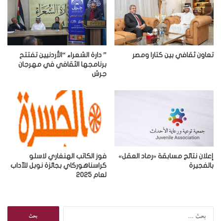
ل
إ
ل
ك
ت
ر
تعاون ثقافي بين كتارا ومصر
” دارة الشعراء “الأردنيين تفتتح
و
برنامجها الثقافي في مهرجان
جرش
ن
ي
إعلان نتائج مسابقة «رماد العقل»
فوز الكاتب الهنغاري لاسلو
بالفجيرة
كراسناهوركاي بجائزة نوبل للآداب
لعام 2025
ا