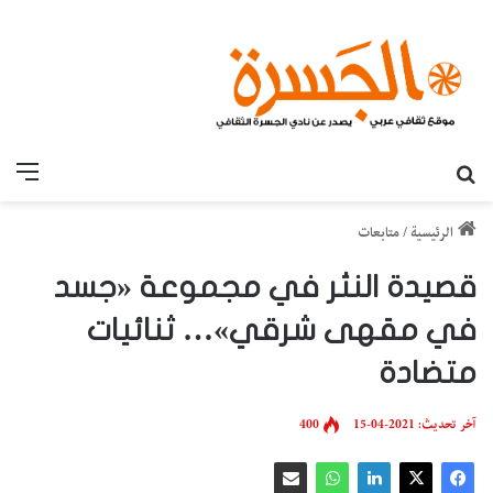
بحث عن
القائ
الرئيسية
/
متابعات
قصيدة النثر في مجموعة «جسد
في مقهى شرقي»… ثنائيات
متضادة
آخر تحديث: 2021-04-15
400