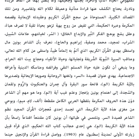
لمفهومي الحياة الدنيا والآخرة، بجنتها وجحيمها، وما يتصل بهما من ألفاظ فريدة
ونادرة، يحتاج الكشف عنها قراءة متأنية وعميقة لكلام الله وتفاسيره. ومن تلك
القصائد الكثيرة، المستوحاة من سجع القُرآن الكريم وعقيدته الإيمانية وقصصه
المكرمة وعبره الحكيمة، التي تفيض من روح بهية تزهو بحياة تقية لا تصرف هباءً،
وعقل يشع بوهج الفكر النَّير والإبداع الخلاق؛ ( السِّر، لخيانتهم، علامات السَّبيل،
السَّراب، تمجيد، محمد وصفية، إبراهيم والحاج)، نعرف بأن الشاعر بونين مال
واستظل بهدى القُرآن الكريم، الذي ألمَّ به إلماماً طيباً، واستقى من كلام الله تعالى،
ومناقب السيرة النَّبويّة الشَّريفة وتجلياتها، وحياة الأتقياء وحجاج بيت الله الحرام،
وما ينبغي أن تكون عليه حياة المسلم التقي وفرائضه ومناسكه الدينية وأعرافه
الاجتماعية. يهدي عنوان قصيدة «السر» ولغتها الروحانية وصورها الإيحائية وتصديرها
بالآية الكريمة (الم)، فاتحة سور البقرة وآلِ عِمران والعنكبوت والرُّوم ولقمان
والسَّجدة، إلى اهتمام بونين بإعجاز وعلم غيب آية (الم). وما هو مهم أن الشاعر
دوّن هذه الحروف المكرمة بلفظها العربي الكامل مقطعة (ألف، لام، ميم). وبوحي
من مغزى هذه الآية الكريمة، التي تجسد إحدى مُعجزات القُرآن المجيد نظم
الشاعر قصيدة السر. ونلتمس في طياتها؛ أن بونين كان مقتنعاً اقتناعاً راسخاً بأن
هذه الآية الكريمة (الم)، هي إحدى عجائب كتاب الله الحكيم، الذي قرأه قبيل
زيارته الأولى لمدينة إسطنبول عام (1903). وواصل قراءة القرآن والإنجيل حينما