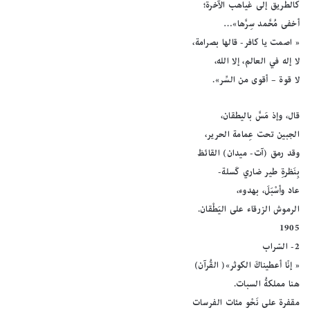
كالطريق إلى غياهب الآخرة؛
أخفى مُحَّمد سِرَّها»…
« اصمت يا كافر- قالها بصرامة،
لا إله في العالم، إلا الله،
لا قوة – أقوى من السِّر».
قال، وإذ مَسَّ باليطقان،
الجبين تحت عِمامة الحرير،
وقد رمق (آت- ميدان) القائظ
بِنَظرةِ طير ضاري كَسلة-
عاد وأسْبَلَ، بهدوء،
الرموش الزرقاء على اليَطْقان.
1905
2- السّراب
« إنّا أعطيناكَ الكوثر»( القُرآن)
هنا مملكةُ السبات.
مقفرة على نَحْو مئات الفرسات