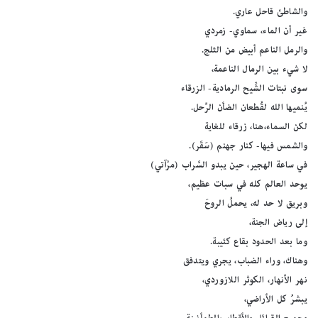
والشاطئ قاحل عاري.
غير أن الماء، سماوي- زمردي
والرمل الناعم أبيض من الثلج.
لا شيء بين الرمال الناعمة،
سوى نبتات الشِّيح الرمادية- الزرقاء
يُنميها الله لقُطعان الضأن الرِّحل.
لكن السماء،هنا، زرقاء للغاية
والشمس فيها- كنار جهنم (سَقَر).
في ساعة الهجير، حين يبدو السَّراب (مرْآتي)
يوحد العالم كله في سبات عظيم،
وبريق لا حد له، يحملُ الروحَ
إلى رياض الجنة،
وما بعد الحدود بقاع كئيبة.
وهناك، وراء الضباب، يجري ويتدفق
نهر الأنهار، الكوثر اللازوردي،
يبشرُ كل الأراضي،