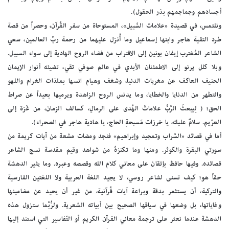
أجسادهم وجماجمهم بذر الحقول).
ونلتمس، في قصيدة «علامات السَّبيل»، المستوحاة من سفر القُرآن، وحصراً من قصة
طرد التقية هاجر وابنها إسماعيل وما أُنزل عليهما من رحمة ربِّ العالمين، سعي
الشاعر المُغترب إيفان بونين إلى الاقتراب من فضاء الروح الهادية إلى سواء السبيل.
وبلا كلل يرنو إلى الاطمئنان الأبدي في عالم صوفي تقي، تضيئه أنوار الإيمان
الحنيف العاكف عن مغريات الدنيا، وشغف وهيام انسها بملذات الغرام واللهو
والتطهر من الدنايا والخطايا، وما يدنس الروح الزاهدة ويرميها بعيداً عن صراط
الحق؛ ( لِيبعثَ الرَّبُّ علاماتَ الهُدى على الرمالِ، كسالف الزمان، من غَزة إلى
العرّيم. سلامٌ عليك، يا خرزات مَسبحةِ الحاج، يا هادية هاجر في الصحراء).
أما في قصائد «السَّراب وتمجيد وإبراهيم» فنجد ومضات مشعة من آيات كريمة من
سورتي البقرة والكوثر. ومنها وما تكنزهُ من شواهد وقيم مقدسة نسج الشاعر
قصائده. وفيها حافظ بإتقان على معاني كلام الله وقصصه وعبره. وما يثير الدهشة
حقاً هو؛ كيف تسنى لشاعر روسي، لا يجيد اللغة العربية ولا اللغتين الفارسية
والتركية، أن يستثمر بدقة وبراعة آيات قُرآنية، من غير أن يحيد عن مضامينها
وغاياتها، بل وضعها في سياقها الصحيح بين أبياته الشعرية. ولرُّبَّما ستزول هذه
الدهشة عندما نعثر على ترجمة معاني القرآن الكريم أو التّفاسير التي استند إليها