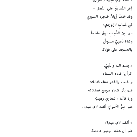
« ألف، لام، ميم» (القُرآن).
زَفر السَّديمَ على النَّصلِ –
وقد خمدَ زَبانُ خنجره السوري
في ضَبابٍ لازوردي؛
من بين الضَّبابِ برقَ ساطعاً
وشاءٌ ذَهبيٌ منقوشٌ
بالعسجد على فولاذ.
« بسم الله والنَّبيِّ.
اقرأ يا خادم السماء
والقضاء والقدر دعاء قتالك؛
قل، بأي شعار مرصع نصلك؟»
وإذ قالَ؛ « شعاري رَهيبٌ
هو- سِرُّ الأسرارِ؛ ألف. لام. ميم».
« ألف، لام، ميم؟»
غير أن هذه الرموز غامضة،