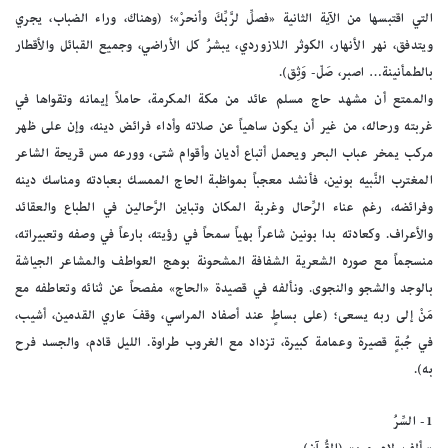
التي اقتبسها من الآية الثانية «فصلِّ لرَّبِّكَ وأنحرْ»؛ (وهناك، وراء الضباب، يجري
ويتدفق، نهر الأنهار، الكوثر اللازوردي، يبشرُ كل الأراضي، وجميع القبائل والأقطار
بالطمأنينة… اصبر، صَلّ- وَثِق).
والممتع أن مشهد حاج مسلم عائد من مكة المكرمة، حاملاً إيمانه وتقواها في
غربته ورحاله، من غير أن يكون ساهياً عن صلاته وأداء فرائض دينه، وإن على ظهر
مركب يمخر عباب البحر ويحمل أتباع أديان وأقوام شتى، وورعه مس قريحة الشاعر
المغترب النَّبيه بونين، فأنشد معجباً بمواظبة الحاج الممسك بعبادته ومناسك دينه
وفرائضه، رغم عناء الرِّحال وغربة المكان وتباين الرَّحالين في الطباع والعقائد
والأعراف. وكعادته بدا بونين شاعراً بهياً سمحاً في رؤيته، بارعاً في وصفه وتعبيراته،
منسجماً مع صوره الشعرية الشفافة المشحونة بوهج العواطف والمشاعر الجياشة
بالوجد والشجو والنجوى. ونألفه في قصيدة «الحاج» مفصحاً عن ثنائه وتعاطفه مع
مَنْ إلى ربه يسعى؛ (على بساطٍ عند أصفاد المراسي، وقفَ عاري القدمين، أشيب،
في جُبةٍ قصيرة وعمامة كبيرة، تزداد مع الغروب طراوة. الليل قادم، والجسد فرح
به).
1- السِّرُ