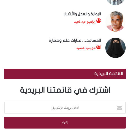
الرواية والعدل والأشرار
إبراهيم عبدالمجيد
المساجد… منارات علم وحضارة
د.زينب المحمود
القائمة البريدية
اشترك في قائمتنا البريدية
أ
د
خ
ل
ب