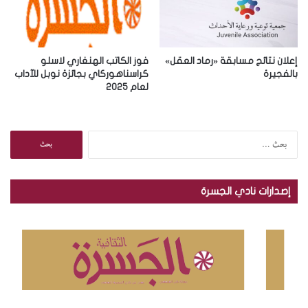
إعلان نتائج مسابقة «رماد العقل»
فوز الكاتب الهنغاري لاسلو
بالفجيرة
كراسناهوركاي بجائزة نوبل للآداب
لعام 2025
ا
ل
ب
ح
إصدارات نادي الجسرة
ث
ع
ن
: