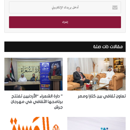
أ
د
خ
ل
ب
ر
ي
د
مقالات ذات صلة
ك
ا
ل
إ
ل
ك
ت
ر
تعاون ثقافي بين كتارا ومصر
” دارة الشعراء “الأردنيين تفتتح
و
برنامجها الثقافي في مهرجان
جرش
ن
ي