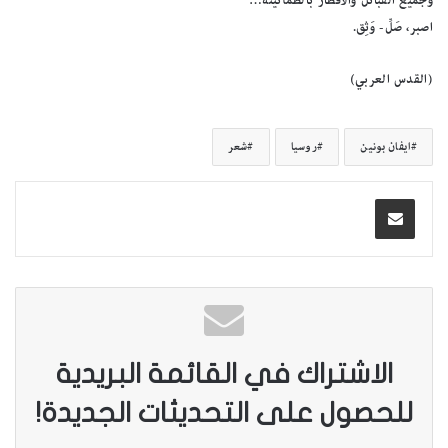
وجميع القبائل والأقطار بالطمأنينة…
اصبر، صَلِّ- وَثِق.
(القدس العربي)
ايفان بونين
روسيا
شعر
الاشتراك في القائمة البريدية
للحصول على التحديثات الجديدة!