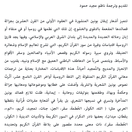
تقديم وترجمة ناظم مجيد حمود
تتميز أشعار إيفان بونين المنشورة في العقود الأولى من القرن العشرين بجزالة
قصائدها المفعمة بالتقوى والخشوع، إن تلك التي نظمها في روسيا أو في منفاه أو
إبان رحلاته العديدة والمديدة إلى بلدان الشرق العربي والإسلامي. وفيها يجد قارئ
الروسية اقتباسات وفيرة من سور القرآن الكريم، التي تشرح تعاليم الإسلام وشعائره
الحنيفة، وتروي سيرة رسوله الكريم وقصص الأنبياء والصالحين وسفر الأقوام
والأسباط. ويلتمس ضرباً من التعاطف الباطني العميق مع الإسلام ونبيه، يقترب من
الانحياز والمديح والتَّمجيد أحياناً. هذه الاقتباسات، المختارة بعناية من ترجمات
معاني القرآن الكريم المنقولة إلى اللغة الروسية أواخر القرن التاسع عشر، أثْرتْ
نصوص بونين الشعرية والنثرية، وأضفت على خطابها وموضوعاتها ومعانيها جزالة
وحكمةً وبهاءً، وطعّمتها بتوليفات روحانية – إيمانية، ظلت تلازم قصائد بونين
المتأخرة وتسري في نسيجها الشعري. بل يقرأ في أشعاره مفردات قُرآنية بلفظها
العربي مثل؛ ( الله، الكوثر، الحُطمة، سقر، الجن، جنات، تمجيد، كريم، «الم»،
يقطان، ميدان)، بعضها نادر التكرار في السور الكريمة والأدبيات الدينية ( الكوثر،
الحُطمة، سقر)، ذات معنى محدد مقصور على بلاغة القرآن الكريم وتحديده