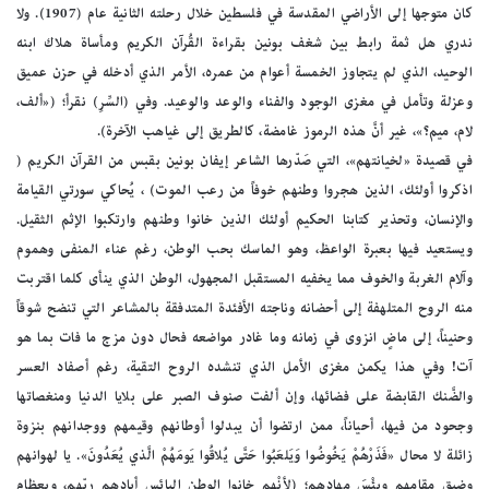
كان متوجها إلى الأراضي المقدسة في فلسطين خلال رحلته الثانية عام (1907). ولا
ندري هل ثمة رابط بين شغف بونين بقراءة القُرآن الكريم ومأساة هلاك ابنه
الوحيد، الذي لم يتجاوز الخمسة أعوام من عمره، الأمر الذي أدخله في حزن عميق
وعزلة وتأمل في مغزى الوجود والفناء والوعد والوعيد. وفي (السِّرِ) نقرأ؛ («ألف،
لام، ميم؟»، غير أنَّ هذه الرموز غامضة، كالطريق إلى غياهب الآخرة).
في قصيدة «لخيانتهم»، التي صَدّرها الشاعر إيفان بونين بقبس من القرآن الكريم (
اذكروا أولئك، الذين هجروا وطنهم خوفاً من رعب الموت) ، يُحاكي سورتي القيامة
والإنسان، وتحذير كتابنا الحكيم أولئك الذين خانوا وطنهم وارتكبوا الإثم الثقيل.
ويستعيد فيها بعبرة الواعظ، وهو الماسك بحب الوطن، رغم عناء المنفى وهموم
وآلام الغربة والخوف مما يخفيه المستقبل المجهول، الوطن الذي ينأى كلما اقتربت
منه الروح المتلهفة إلى أحضانه وناجته الأفئدة المتدفقة بالمشاعر التي تنضح شوقاً
وحنيناً، إلى ماضٍ انزوى في زمانه وما غادر مواضعه فحال دون مزج ما فات بما هو
آت! وفي هذا يكمن مغزى الأمل الذي تنشده الروح التقية، رغم أصفاد العسر
والضَّنك القابضة على فضائها، وإن ألفت صنوف الصبر على بلايا الدنيا ومنغصاتها
وجحود من فيها، أحياناً، ممن ارتضوا أن يبدلوا أوطانهم وقيمهم ووجدانهم بنزوة
زائلة لا محال «فَذَرْهُمْ يَخُوضُوا وَيَلعَبُوا حَتَّى يُلاقُوا يَومَهُمْ الَّذي يُعَدُونَ». يا لهوانهم
وضيق مقامهم وبِئْسَ مهادهم؛ (لأنْهم خانوا الوطن البائس أبادهم ربّهم، وبعظام