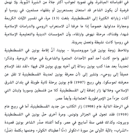
في اقتباساته المباشرة، وفي تصوره لجوانب أكثر جلاءً من السّيرة النَّبوية. ولا نهمل
فرضية أن يكون الشاعر قد استعان بمستعربين أو بفقهاء مسلمين، في روسيا أو
أثناء زياراته الكثيرة إلى القسطنطينية، بلغت (13) مرة، في تفسير الآيات الكريمة
ومجاراة مدلولها. خصوصاً إذا ما عرفنا أن الاستعراب الروسي والدراسات الإسلامية
شهدا، وقتذاك، مرحلة نهوض وارتقاء، وأن المؤسسات الدينية والتعليمية الإسلامية
في روسيا كانت نشيطة وتعمل بمرونة.
وتلاحظ زوجة بونين فيرا مورومتسيفا – بونينا، أنَّ إقامة بونين في القسطنطينية
لشهرٍ واحدٍ كانت أحد أهم الأحداث المثمرة والشاعرية في حياته الروحية. وتذكر؛
تحديداً بعد هذا كتب بونين رسالة إلى أخيه يوري بونين قال فيها؛ «لقد نفذ الإسلام
عميقاً إلى روحي». وتشير إلى (أن معرفة بونين لمدينة القسطنطينية لا تقل عن
معرفته لموسكو). وفي ربيع (1907) قام بونين برحلة ثانية طويلة في بلدان الشرق
الإسلامي، وخلالها زار إضافة إلى القسطنطينية كلا من فلسطين وسوريا ولبنان التي
كانت جزءاً من الإمبراطورية العثمانية، وأيضاً مصر.
في الرحلة التالية عام (1908) زار الكاتب من جديد القسطنطينية، أما في ربيع عام
(1910) فقد تجول في الجزائر وتونس. ومرة أخرى حلّ بونين في القسطنطينية
وبيروت، وكذلك قضى ستة أسابيع في مصر. وكما ألفناه صدَّر الشاعر بونين قصيدة
«السَّراب» بالآية الأولى من سورة ا»لكوثر («نَّا أعطيناك الكوثر» وختمها بكلمة (صَلِّ)