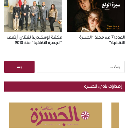
العدد 71 من مجلة “الجسرة
مكتبة الإسكندرية تقتني أرشيف
الثقافية”
“الجسرة الثقافية” منذ 2010
ا
ل
ب
ح
إصدارات نادي الجسرة
ث
ع
ن
: