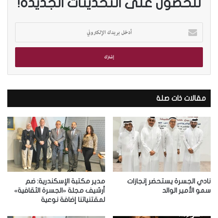
للحصول على التحديثات الجديدة!
أ
د
خ
ل
ب
ر
ي
د
مقالات ذات صلة
ك
ا
ل
إ
ل
ك
ت
ر
نادي الجسرة يستحضر إنجازات
مدير مكتبة الإسكندرية: ضم
و
سمو الأمير الوالد
أرشيف مجلة «الجسرة الثقافية»
لمقتنياتنا إضافة نوعية
ن
ي