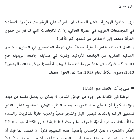
منى حسن
ترى الشاعرة الأردنية مناهل العساف أنّ المرأة، على الرغم من تعرّضها للاضطهاد
في المجتمعات العربية في عصرنا الحالي، إلا أن الاتجاهات التي تدافع عن حقوق
المرأة عمدت إلى الانتقاص من قيمتها أكثر فأكثر!
ومناهل العساف شاعرة أردنية حاصلة على درجة الماجستير في القانون بتخصص
الملكية الفكرية من الجامعة الأردنية، وفازت في مسابقة جامعة الزيتونة عام
2003. كما شاركت في عدة مهرجانات محلية وعربية أهمها جرش 2012، الجنادرية
2013، وسوق عكاظ لعام 2015. هنا نص الحوار معها..
■ متى بدأت علاقتك مع الكتابة؟
□ الرغبة في الكتابة هي جزء من حواسّ الشاعر، لا يمكن أن يتخيّل نفسه من دونه،
ويؤلمه كثيراً أن تتمنّع عنه الحروف، ومنذ النظرة الأولى المغايرة لنظرة الناس
تستفيق الرغبة بالكتابة، فيصير الليل والشجر صحباً والدرب خازناً للذكريات والسماء
سقفاً نوافذ معراجه أبديّة الحرف، ما يبعث فينا الرغبة على الكتابة هو استثنائية
الفكر والشعور، وعمق الإحساس بأهميّة هذه البصيرة، فنودّ أن نمسك بها قبل أن
تتفلّت منّا فتنساب حروفنا لتحمل أسرار الوجود، وأنا أؤمن أن في الحروف سرّاً إلهيّاً