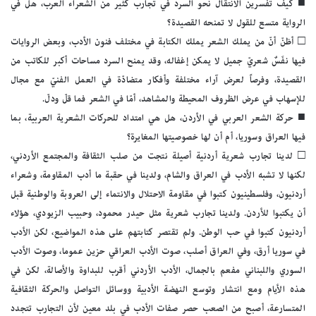
■ كيف تفسرين الانتقال نحو السرد في تجارب كثير من الشعراء العرب، هل في
الرواية متسع للقول لا تمنحه القصيدة؟
□ أظنّ أنّ من يملك الشعر يملك الكتابة في مختلف فنون الأدب، وبعض الروايات
فيها نفَسٌ شعريّ جميل لا يمكن إغفاله، وقد يمنح السرد مساحات أكبر للكاتب من
القصيدة، وفرصاً لعرض آراء مختلفة وأفكار متضادّة في العمل الفنيّ مع مجال
للإسهاب في عرض الظروف المحيطة والمشاهد، أمّا في الشعر فما قلّ ودلّ.
■ حركة الشعر العربي في الأردن، هل هي امتداد للحركات الشعرية العربية، بما
فيها العراق وسوريا، أم أن لها خصوصيتها المغايرة؟
□ لدينا تجارب شعرية أردنية أصيلة نتجت من صلب الثقافة والمجتمع الأردني،
لكنها لا تشبه الأدب في العراق والشام، ولدينا في حقبة ما أدب المقاومة، وشعراء
أردنيون، وفلسطينيون كتبوا في مقاومة الاحتلال والانتماء إلى العروبة والوطنية قبل
أن يكتبوا للأردن. ولدينا تجارب شعرية مثل حيدر محمود، وحبيب الزيودي، هؤلاء
أردنيون كتبوا في حب الوطن. ولم تقتصر كتابتهم على هذه المواضيع، لكن الأدب
في سوريا أرق، وفي العراق أصلب، صوت الأدب العراقي حزين عموما، وصوت الأدب
السوري واللبناني مفعم بالجمال، الأدب الأردني أقرب للبداوة والأصالة، لكن في
هذه الأيام ومع انتشار وتوسع النهضة الأدبية ووسائل التواصل والحركة الثقافية
المتسارعة، أصبح من الصعب حصر صفات الأدب في بلد معين لأن التجارب تتجدد