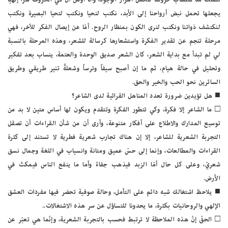
يجعلها تحمل نبض أرواحنا إلى الأبد، نكتب لنحيا ونكتب لتحيا البصيرة ونكتب
لنكتشف ذواتنا ونكتب لنرى الكون بمنظار الروح. أمّا عن إيصال الفكر للآخر، فهي
مرحلة تنجم عن تقدير الفكرة واستشعارها كرسالة للشعر، وهذه المرحلة بالنسبة
لي لم تبدأ مع بداية الشعر، كان الشعر صديق الوحدة والعتمة، ينساب بعد تفكير
وتحليل في حالة هيام، ثم ما إن أصبح سيفاً وترساً وشعلةً تنير طريقي وطريق
السائرين نحو الحب والخير والحق.
■ هل تؤيدين ضرورة تعدد المناهل القرائية لدى الشاعر؟
□ ما الشاعر إلا فكرة، وكي تتطور الفكرة وتتقدم ويكون لها أساس متين لا بد من
توسيع المدارك والاطلاع على أفكار متنوعة، وأرى أن من شأن القراءات أن تصقل
التجربة الشعرية للشاعر، إلا إن هناك تجارب شعرية فطرية لا تستند إلى كثرة
القراءات والمطالعات، وإنما إلى حسّ عميق ومتانة وانسياب في اللغة وجمال نسق
شعريّ، وعلى كل حال أمّا الزبد فيذهب جفاءً وأما ما ينفع الناس فيمكث في
الأرض.
■ يلاحظ اشتغالك شبه دائم على التأمل، وحالة صوفية تحضر فيها مفردات العشق
الإلهي والروحانيات بكثرة، ما يحدونا للتساؤل عن سر هذه الاشتغالات..
□ الحقّ إنّ هذه الملاحظة لا ترتبط فحسب بالتجربة الشعرية، وإنّما هي تعبّر عن