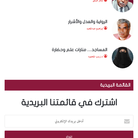
بابكر عيسى
الرواية والعدل والأشرار
إبراهيم عبدالمجيد
المساجد… منارات علم وحضارة
د.زينب المحمود
القائمة البريدية
اشترك في قائمتنا البريدية
أ
د
خ
ل