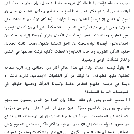
تجارب حياتيّة، علِمَت يقيناً «ألا كلّ شيء ما خلا الله باطل» وأن تجارب الحبّ التي
أراقت دمعي أسىً لم تكن لتعني شيئاً أمام حبّ عظيم لا يأذن للقلب أن يحزن ولا
لعينٍ أن تدمع إلا لرحمةٍ أفاضها ورعاية تولّاها. ربّما كان لابدّ من البدايات على
قسوتها، وعلى الرغم من تعثّرنا في الدرب… فلا حكمة بغير ألم ولا اكتمال للبصيرة
بغير تجارب ومفاضلات.. نحن نبحث عن الكمال وترنو أرواحنا إليه، ونبحث عن
الجمال وتتوق أبصارنا إليه ونبحث عن الحق لنعتنقه فنكون، وهكذا كانت الحكاية،
حكاية التأمّل الطويل، وما حالة الكتابة إلا لحظات تأمّلية تركت معالمها في النفس
والفكر فشكّلت الوعي والبصيرة.
■ يقولُ نيتشه: «هناك أوثان في هذا العالم أكثر من الحقائق، وإن الرب شماعة
تعلقون عليها خطاياكم»، ما قولك عن أثر الخلفيات الاجتماعية، فكرية كانت أم
دينية في ترسيخ مفهوم انتقاص عقلية وكينونة المرأة، وبخسها حقوقها في
المجتمعات العربية المسلمة؟
□ صحيح العالم يدور في فلك المادّة وأنّ كثيرا من الناس يعبدون مصالحهم
وذواتهم، ويبررون لأنفسهم بحجّة الدين، وأرى أنّ المرأة على الرغم من تعرّضها
للاضطهاد في المجتمعات العربية في عصرنا الحاليّ، إلا إن الاتجاهات التي تدافع
عن حقوق المرأة عمدت إلى الانتقاص من قيمتها أكثر فأكثر- هذا في العموم لا في
المطلق ـ فنجد أن قادة التحرر يركّزون على الهوامش والشكليات ويغفلون الجوانب