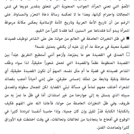
الأهمّ التي تعني المرأة، الجوانب المعنوية التي تتعلق بتقدير دورها في شتى
المجالات واحترام كيانها، وهذا ما لا تعكسه رسالة دعاة التحرّر والمساواة. على
الرغم من أن تاريخ الأمة العربية وتاريخ الأمة الإسلامية يعكس مكانة مرموقة
للمرأة يبدو أننا فقدناها عبر السنين، كما فقدنا كثيراً من القيم.
■ في ظل التغيرات العاصفة في العالم من حولنا، هل على الشاعر توظيف قصيدته
لقضية معينة في مرحلة ما، أم إن عليه أن يكتفي بتمثيل نفسه؟
□ الصدق في القصيدة هو ما يميّزها، وأزعم أنني أستطيع التفريق جيّداً بين
القصيدة المنظومة نظماً والقصيدة التي تحمل شعوراً حقيقيّاً، لذا سواء وظّف
الشاعر قصيدته في قضيّة ما أم مثّل نفسه، المهمّ أن تكون القصيدة حقيقيّة، أي
صادقة ونقيّة ونابعة من تملّك إحساس حقيقيّ، حتّى إنني أحياناً أعجب بقصائد
لشعراء أختلف معهم تماماً في مسألة تبنّي القضايا، لكن للجمال سطوته وللصدق
سبيله الذي يتسلل به إلى جوارحنا من غير استئذان. أمّا في ظلّ ما نمرّ به من
ظروف، وفي ظلّ التغيّرات العاصفة من حولنا، فأعاننا الله على الفهم فكيف
بالكتابة! الكتابة قدَرٌ ثقيل وإن كان جميلا، وإذا حاسبنا أنفسنا لترددنا كثيرا في
الوقوع في أفخاخ ما يتجاذبنا من تخالفات وتحالفات، في وقت اختلطت فيه الأوراق
كثيرا وتصاعدت الفتن.