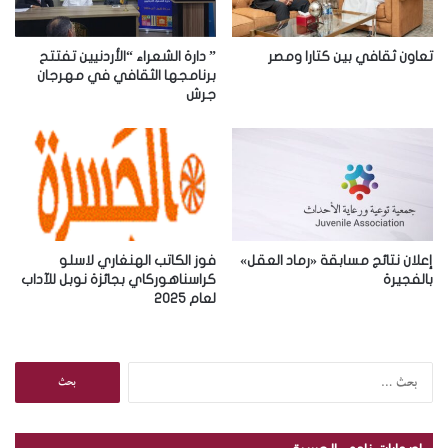
ك
ت
ر
تعاون ثقافي بين كتارا ومصر
” دارة الشعراء “الأردنيين تفتتح
و
برنامجها الثقافي في مهرجان
جرش
ن
ي
إعلان نتائج مسابقة «رماد العقل»
فوز الكاتب الهنغاري لاسلو
بالفجيرة
كراسناهوركاي بجائزة نوبل للآداب
لعام 2025
ا
ل
ب
ح