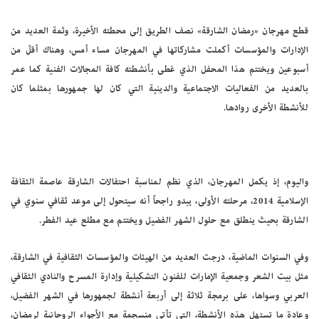
قطع مهرجان «رمضان الشارقة» نصف الطريق إلى محطته الأخيرة، وثمة العديد من
الإدارات والمؤسسات أكملت مشاركاتها في المهرجان مساء أمس، وهناك أقلّ من
أسبوعين ويختتم هذا المحفل الذي غطى بأنشطته كافة المجالات الفنية كما عمر
بالعديد من الفعاليات الاجتماعية والدينية التي كان لها جمهورها بمثلما كان
للأنشطة الأخرى روادها.
واليوم، إذ يكمل المهرجان، الذي نظم لمناسبة احتفالات الشارقة عاصمة الثقافة
الإسلامية 2014، مرحلته الأولى، يبدو راجحاً أنه سيتحول إلى موعد ثقافي سنوي في
الشارقة بحيث ينطلق مع حلول الشهر الفضيل ويختتم مع مطلع عيد الفطر.
وفي السنوات الماضية، درجت العديد من الهيئات والمؤسسات الثقافية في الشارقة،
مثل بيت الشعر وجمعية الإمارات للفنون التشكيلية وإدارة المسرح والنادي الثقافي
العربي وسواها، على برمجة ثلاثة إلى أربعة أنشطة لجمهورها في الشهر الفضيل،
وعادة ما تستهل هذه الأنشطة، التي تأتي منسجمة مع الأجواء الروحانية لرمضان،