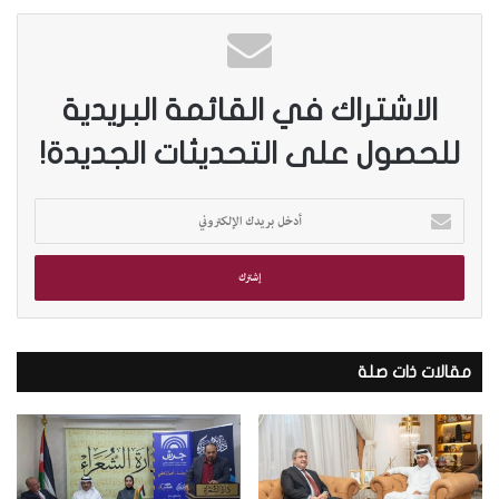
الاشتراك في القائمة البريدية
للحصول على التحديثات الجديدة!
أ
د
خ
ل
ب
ر
ي
د
مقالات ذات صلة
ك
ا
ل
إ
ل