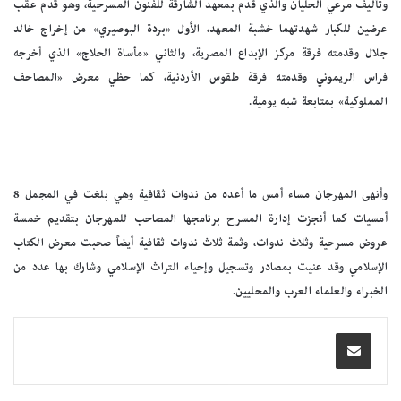
وتأليف مرعي الحليان والذي قدم بمعهد الشارقة للفنون المسرحية، وهو قدم عقب
عرضين للكبار شهدتهما خشبة المعهد، الأول «بردة البوصيري» من إخراج خالد
جلال وقدمته فرقة مركز الإبداع المصرية، والثاني «مأساة الحلاج» الذي أخرجه
فراس الريموني وقدمته فرقة طقوس الأردنية، كما حظي معرض «المصاحف
المملوكية» بمتابعة شبه يومية.
وأنهى المهرجان مساء أمس ما أعده من ندوات ثقافية وهي بلغت في المجمل 8
أمسيات كما أنجزت إدارة المسرح برنامجها المصاحب للمهرجان بتقديم خمسة
عروض مسرحية وثلاث ندوات، وثمة ثلاث ندوات ثقافية أيضاً صحبت معرض الكتاب
الإسلامي وقد عنيت بمصادر وتسجيل وإحياء التراث الإسلامي وشارك بها عدد من
الخبراء والعلماء العرب والمحليين.