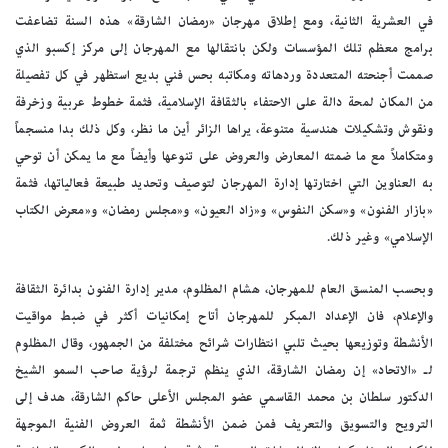
في العشرية الثانية، ومع إطلاق مهرجان «رمضان الشارقة» هذه السنة تضاعفت
برامج معظم تلك المؤسسات ولكن بانتقالها مع المهرجان إلى مركز إكسبو الذي
صممت أجنحته المتعددة وردهاته ومكاتبه بحس فني بديع استظهر في كل تفصيلة
من المكان لمحة دالة على الاحتفاء بالثقافة الإسلامية، فثمة خطوط عربية وزخرفة
ونقوش وتشكيلات هندسية متنوعة، يراها الزائر أين ما نظر، وكل ذلك بدا منسجماً
ومتكاملاً مع ما ضمته المعارض والعروض على تنوعها وأيضاً مع ما يمكن أن توحي
به العناوين التي اختارتها إدارة المهرجان لتوصيف وتحديد طبيعة فعالياتها، فثمة
«بازار الفنون» و«سكن النفوس» و«زاد العيون» و«مجلس رمضان» و«معرض الكتاب
الإسلامي» وغير ذلك.
وبحسب المنسق العام للمهرجان، هشام المظلوم، مدير إدارة الفنون بدائرة الثقافة
والإعلام، فان الإعداد المبكر للمهرجان أتاح إمكانيات أكثر في ضبط مواقيت
الأنشطة وتوزيعها بحيث تلبي انتظارات شرائح مختلفة من الجمهور، وقال المظلوم
لـ «الاتحاد» إن رمضان الشارقة، الذي ينظم ترجمة لرؤية صاحب السمو الشيخ
الدكتور سلطان بن محمد القاسمي عضو المجلس الأعلى حاكم الشارقة، هدف إلى
الترويح والتسويق والتعريف فمن ضمن الأنشطة ثمة العروض الفنية الموجهة