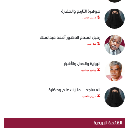
جوهرة التاريخ والحضارة
د.زينب المحمود
رحيل المبدع الدكتور أحمد عبدالملك
بابكر عيسى
الرواية والعدل والأشرار
إبراهيم عبدالمجيد
المساجد… منارات علم وحضارة
د.زينب المحمود
القائمة البريدية