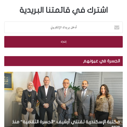
اشترك في قائمتنا البريدية
أ
د
خ
ل
ب
ر
ي
الجسرة في عيونهم
د
ك
م
ب
ا
ك
ا
ل
ت
ل
إ
ب
ص
ل
ة
و
ك
ا
ر
ت
ل
.
ر
إ
.
و
س
مكتبة الإسكندرية تقتني أرشيف “الجسرة الثقافية” منذ
ت
ب
ن