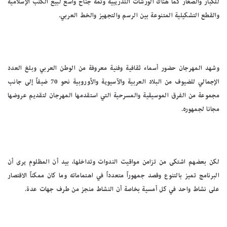
للكبار والصغار كما هناك الورشات التدريبية وثمة جناح واسع لبيع الكتب الإسلامية
والقطع التشكيلية المتنوعة بين الرسم والتجهيز والخط العربي.
وشهد المهرجان حضور أسماء ثقافية وفنية معروفة من الوطن العربي وبلغ العدد
الإجمالي للضيوف من البلاد العربية والآسيوية والأوروبية نحو 70 ضيفاً إلى جانب
مجموعة من الفرق الموسيقية والمسرحية التي استقدمها المهرجان لتقديم عروضها
مجانا لجمهوره.
لكن بعضهم اشتكى من تزامن مواقيت الندوات وتداخلها، بيد أن المظلوم يرى أن
البرنامج تميز بالتنوع وقصد جمهوراً متعدداً في اهتماماته وما كان ممكناً الاقتصار
على نشاط واحد في كل أمسية بخاصة أن النشاط منجز من طرف جهات عدة.